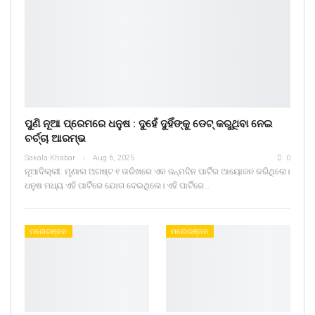
ପୁଣି ନୂଆ ପ୍ରେମରେ ଧନୁଷ : ଦୁହେଁ ଦୁହିଁଙ୍କୁ ଡେଟ୍ କରୁଥିବା ନେଇ
ଚର୍ଚ୍ଚା ଆରମ୍ଭ
Sakala Khabar
Aug 6, 2025
0
ନୂଆଦିଲ୍ଲୀ: ମୃଣାଲ ଅଗଷ୍ଟ ୧ ତାରିଖରେ ଏକ ଜନ୍ମଦିନ ପାର୍ଟିର ଆୟୋଜନ କରିଥିଲେ।
ଧନୁଷ ମଧ୍ୟ ଏହି ପାର୍ଟିରେ ଯୋଗ ଦେଇଥିଲେ। ଏହି ପାର୍ଟିରେ…
ମନୋରଞ୍ଜନ
ମନୋରଞ୍ଜନ