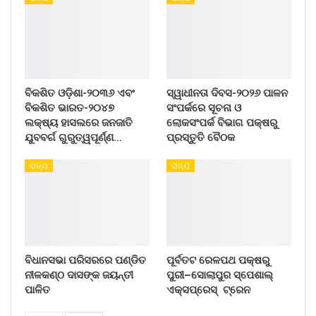
ବିକଶିତ ଓଡ଼ିଶା-୨୦୩୬ ଏବଂ
ସ୍ୱାଧୀନତା ଦିବସ-୨୦୨୬ ପାଳନ
ବିକଶିତ ଭାରତ-୨୦୪୭
ସଂପର୍କରେ ସୂଚନା ଓ
ଲକ୍ଷ୍ୟ ହାସଲରେ ଜନଜାତି
ଲୋକସଂପର୍କ ବିଭାଗ ପକ୍ଷରୁ
ଯୁବବର୍ଗ ଗୁରୁତ୍ୱପୂର୍ଣ୍ଣ…
ପ୍ରସ୍ତୁତି ବୈଠକ
ରାଜ୍ୟ
ରାଜ୍ୟ
ବିଧାନସଭା ପରିସରରେ ପଣ୍ଡିତ
ପୂର୍ବତଟ ରେଳପଥ ପକ୍ଷରୁ
ନୀଳକଣ୍ଠ ଦାସଙ୍କ ଜୟନ୍ତୀ
ପୁରୀ–ସୋଲାପୁର ସ୍ପେଶାଲ୍
ପାଳିତ
ଏକ୍ସପ୍ରେସ୍ ଟ୍ରେନ