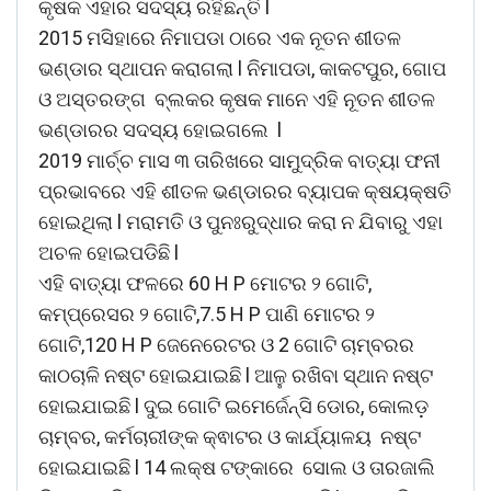
କୃଷକ ଏହାର ସଦସ୍ୟ ରହିଛନ୍ତି l
2015 ମସିହାରେ ନିମାପଡା ଠାରେ ଏକ ନୂତନ ଶୀତଳ
ଭଣ୍ଡାର ସ୍ଥାପନ କରାଗଲା l ନିମାପଡା, କାକଟପୁର, ଗୋପ
ଓ ଅସ୍ତରଙ୍ଗ ବ୍ଲକର କୃଷକ ମାନେ ଏହି ନୂତନ ଶୀତଳ
ଭଣ୍ଡାରର ସଦସ୍ୟ ହୋଇଗଲେ l
2019 ମାର୍ଚ୍ଚ ମାସ ୩ ତାରିଖରେ ସାମୁଦ୍ରିକ ବାତ୍ୟା ଫନୀ
ପ୍ରଭାବରେ ଏହି ଶୀତଳ ଭଣ୍ଡାରର ବ୍ୟାପକ କ୍ଷୟକ୍ଷତି
ହୋଇଥିଲା l ମରାମତି ଓ ପୁନଃରୁଦ୍ଧାର କରା ନ ଯିବାରୁ ଏହା
ଅଚଳ ହୋଇପଡିଛି l
ଏହି ବାତ୍ୟା ଫଳରେ 60 H P ମୋଟର ୨ ଗୋଟି,
କମ୍ପ୍ରେସର ୨ ଗୋଟି,7.5 H P ପାଣି ମୋଟର ୨
ଗୋଟି,120 H P ଜେନେରେଟର ଓ 2 ଗୋଟି ଚାମ୍ବରର
କାଠଚାଳି ନଷ୍ଟ ହୋଇଯାଇଛି l ଆଳୁ ରଖିବା ସ୍ଥାନ ନଷ୍ଟ
ହୋଇଯାଇଛି l ଦୁଇ ଗୋଟି ଇମେର୍ଜେନ୍ସି ଡୋର, କୋଲଡ଼
ଚାମ୍ବର, କର୍ମଚାରୀଙ୍କ କ୍ଵାଟର ଓ କାର୍ଯ୍ୟାଳୟ ନଷ୍ଟ
ହୋଇଯାଇଛି l 14 ଲକ୍ଷ ଟଙ୍କାରେ ସୋଲ ଓ ତାରଜାଲି