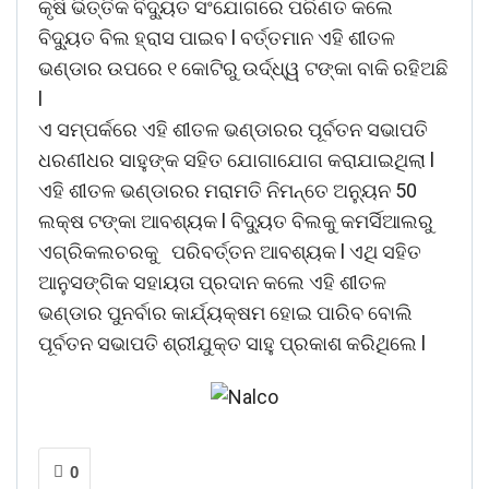
କୃଷି ଭିତ୍ତିକ ବିଦ୍ୟୁତ ସଂଯୋଗରେ ପରିଣତ କଲେ
ବିଦ୍ୟୁତ ବିଲ ହ୍ରାସ ପାଇବ l ବର୍ତ୍ତମାନ ଏହି ଶୀତଳ
ଭଣ୍ଡାର ଉପରେ ୧ କୋଟିରୁ ଉର୍ଦ୍ଧ୍ୱ ଟଙ୍କା ବାକି ରହିଅଛି
l
ଏ ସମ୍ପର୍କରେ ଏହି ଶୀତଳ ଭଣ୍ଡାରର ପୂର୍ବତନ ସଭାପତି
ଧରଣୀଧର ସାହୁଙ୍କ ସହିତ ଯୋଗାଯୋଗ କରାଯାଇଥିଲା l
ଏହି ଶୀତଳ ଭଣ୍ଡାରର ମରାମତି ନିମନ୍ତେ ଅନ୍ୟୁନ 50
ଲକ୍ଷ ଟଙ୍କା ଆବଶ୍ୟକ l ବିଦ୍ୟୁତ ବିଲକୁ କମର୍ସିଆଲରୁ
ଏଗ୍ରିକଲଚରକୁ ପରିବର୍ତ୍ତନ ଆବଶ୍ୟକ l ଏଥି ସହିତ
ଆନୁସଙ୍ଗିକ ସହାୟତା ପ୍ରଦାନ କଲେ ଏହି ଶୀତଳ
ଭଣ୍ଡାର ପୁନର୍ବାର କାର୍ଯ୍ୟକ୍ଷମ ହୋଇ ପାରିବ ବୋଲି
ପୂର୍ବତନ ସଭାପତି ଶ୍ରୀଯୁକ୍ତ ସାହୁ ପ୍ରକାଶ କରିଥିଲେ l
0