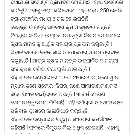
ଦିଆଯାଇ ସିମେଣ୍ଟ ପ୍ଲାଷ୍ଟର ହୋଇଅଛି l ମୂଷା ପଶିଗଲେ
କାଟିକୁଟି ଏହାକୁ ନଷ୍ଟ କରିଦେବେ l ଏଥି ସହିତ 250 କେ ଭି
ଟ୍ରାନ୍ସଫର୍ମର ମଧ୍ୟ ଅଚଳ ହୋଇପଡିଛି l
କେନ୍ଦ୍ର ଓ ରାଜ୍ୟ ସରକାର କୃଷି ଓ କୃଷକର ଉନ୍ନତି
ନିମନ୍ତେ କାଳିଆ ଓ ପ୍ରଧାନମନ୍ତ୍ରୀ କିଷାନ ଯୋଜନାରେ
କୃଷକ ମାନଙ୍କୁ ଆର୍ଥିକ ସହାୟତା ପ୍ରଦାନ କରୁଛନ୍ତି l
ରିହାତି ଦରରେ ବିହନ, ସାର ଓ ପୋକମରା ଔଷଧ ପ୍ରଦାନ
କରୁଛନ୍ତି l ମାତ୍ର କୃଷକ ମାନଙ୍କ ଉତ୍ପାଦିତ ସାମଗ୍ରୀ
ସଂରକ୍ଷଣ କରିବା କଥା ଭୁଲି ଯାଇଛନ୍ତି l
ଏହି ଶୀତଳ ଭଣ୍ଡାରରେ ୩ ଜଣ ଅପରେଟର, ଜଣେ ୱାଚ
ମ୍ୟାନ, ଜଣେ ଷ୍ଟୋର କିପର, ଜଣେ ଆକାଉଣ୍ଟାଣ୍ଟ ଓ
ଜଣେ ପିଅନ କାର୍ଯ୍ୟରତ ଅଛନ୍ତି l ୩ ବର୍ଷ ହେଲାଣି
ସେମାନଙ୍କୁ ଦରମା ମିଳିନାହିଁ l ଏହି କର୍ମଚାରୀ ଓ ସେମାନଙ୍କ
ପରିବାର ଦୁଃଖରେ କାଳାତିପାତ କରୁଛନ୍ତି l
ଏହି ଶୀତଳ ଭଣ୍ଡାରର ବିଦ୍ୟୁତ ସଂଯୋଗ କମର୍ସିଆଲ
ରହିଅଛି l ଫଳରେ ବିଦ୍ୟୁତ ବିଲ ଅଧିକ ହେଉଅଛି l ଏହାକୁ