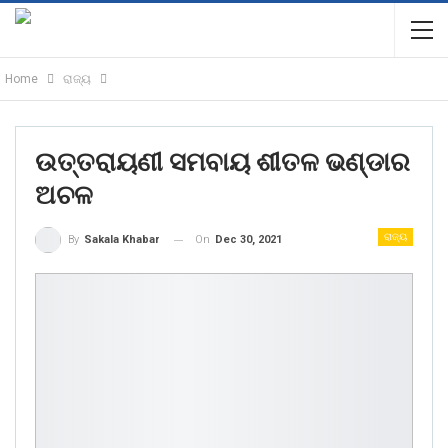
Home
ରାଜ୍ୟ
ଉତ୍ତରାୟଣୀ ସମବାୟ ଶୀତଳ ଭଣ୍ଡାର
ଅଚଳ
ରାଜ୍ୟ
On
Dec 30, 2021
By
Sakala Khabar