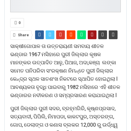
0
Share
ସାକ୍ଷୀଗୋପାଳ ତା ଉତ୍ତରାୟଣୀ ସମବାୟ ଶୀତଳ
ଭଣ୍ଡାର 1967 ମସିହାରେ ପୁରୀ ଜିଲ୍ଲାର କୃଷକ
ମାନଙ୍କର ଉତ୍ପାଦିତ ଆଳୁ, ପିଆଜ, ଅଦା,କଞ୍ଚା ଲଙ୍କା
ସମେତ ପନିପରିବା ସଂରକ୍ଷଣ ନିମନ୍ତେ ପୁରୀ ଜିଲ୍ଲାର
କେନ୍ଦ୍ର ସ୍ଥଳ ସାତଶଂଖ ନିକଟରେ ସ୍ଥାପିତ ହୋଇଥିଲା l
ଆବଶ୍ୟକତା ବୃଦ୍ଧି ପାଇବାରୁ 1982 ମସିହାରେ ଏହି ଶୀତଳ
ଭଣ୍ଡାରର ନବୀକରଣ ଓ ସମ୍ପ୍ରସାରଣ କରାଯାଇଥିଲା l
ପୁରୀ ଜିଲ୍ଲାର ପୁରୀ ସଦର, ବ୍ରହ୍ମଗିରି, କୃଷ୍ଣପ୍ରସାଦ,
ସତ୍ୟବାଦୀ, ପିପିଲି, ନିମାପଡା, କାକଟପୁର, ଅସ୍ତରଙ୍ଗ,
ଗୋପ, ଡେଲାଙ୍ଗ ଓ କଣାସ ବ୍ଲକର 12,000 ରୁ ଉର୍ଦ୍ଧ୍ୱ