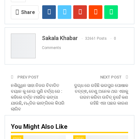
Share
Sakala Khabar
32661 Posts
0
Comments
PREV POST
NEXT POST
ନଶିରୁଧିନ ସାହା ନିଜର ବିବାଦିତ
ଦୁଗ୍ଧ ରେ ରହିଛି ଭରପୁର ପୋଷାକ
ବୟାନ କୁ ନେଇ ପୁଣି ଚର୍ଚ୍ଚା ରେ :
ତତ୍ତ୍ଵ, ତେଣୁ ଅନେକ ଥର ଏହାକୁ
କହିଲେ ଚର୍ଚ୍ଚ ମସଜିଦ ଭଙ୍ଗା
ଗରମ କରିବା ଉଚିତ୍ ନୁହେଁ କଣ
ଯାଉଛି, ମନ୍ଦିର ଭାଙ୍ଗିଲେ କିପରି
ରହିଛି ଏହା ପଛର କାରଣ
ଲାଗିବ
You Might Also Like
ରାଜ୍ୟ
ରାଜ୍ୟ