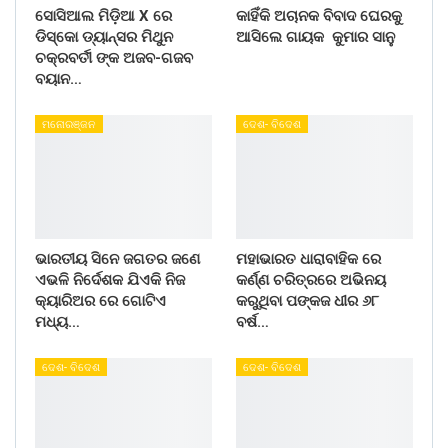
ସୋସିଆଲ ମିଡ଼ିଆ X ରେ
କାହିଁକି ଅଚାନକ ବିବାଦ ଘେରକୁ
ଡିସ୍କୋ ଡ୍ୟାନ୍ସର ମିଥୁନ
ଆସିଲେ ଗାୟକ କୁମାର ସାନୁ
ଚକ୍ରବର୍ତୀ ଙ୍କ ଅଜବ-ଗଜବ
ବୟାନ…
ମନୋରଞ୍ଜନ
ଦେଶ- ବିଦେଶ
ଭାରତୀୟ ସିନେ ଜଗତର ଜଣେ
ମହାଭାରତ ଧାରାବାହିକ ରେ
ଏଭଳି ନିର୍ଦେଶକ ଯିଏକି ନିଜ
କର୍ଣ୍ଣ ଚରିତ୍ରରେ ଅଭିନୟ
କ୍ୟାରିଅର ରେ ଗୋଟିଏ
କରୁଥିବା ପଙ୍କଜ ଧୀର ୬୮
ମଧ୍ୟ…
ବର୍ଷ…
ଦେଶ- ବିଦେଶ
ଦେଶ- ବିଦେଶ