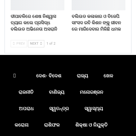
ଦୀପାବଳିରେ ଶେଷ ନିଶ୍ୱାସ
ବଲିଉଡ କଳାକାର ଓ ବିଜେପି
ତ୍ୟାଗ କଲେ ପ୍ରସିଦ୍ଧ
ସାଂସଦ ରବି କିଶନ ଙ୍କୁ ଜୀବନ
ବଲିଉଡ ଅଭିନେତା ଅସରାନି
ରେ ମାରିଦେବାର ମିଳିଛି ଧମକ
PREV
NEXT
1 of 2
ଦେଶ- ବିଦେଶ
ରାଜ୍ୟ
ଖେଳ
ରାଜନୀତି
ବାଣିଜ୍ୟ
ମନୋରଞ୍ଜନ
ଅପରାଧ
ସ୍ୱତନ୍ତ୍ର
ସ୍ୱାସ୍ଥ୍ୟ
କରୋନା
ରାଶିଫଳ
ଶିକ୍ଷା ଓ ନିଯୁକ୍ତି