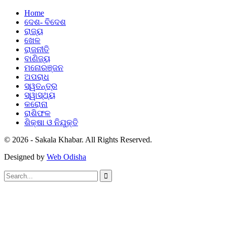
Home
ଦେଶ- ବିଦେଶ
ରାଜ୍ୟ
ଖେଳ
ରାଜନୀତି
ବାଣିଜ୍ୟ
ମନୋରଞ୍ଜନ
ଅପରାଧ
ସ୍ୱତନ୍ତ୍ର
ସ୍ୱାସ୍ଥ୍ୟ
କରୋନା
ରାଶିଫଳ
ଶିକ୍ଷା ଓ ନିଯୁକ୍ତି
© 2026 - Sakala Khabar. All Rights Reserved.
Designed by
Web Odisha