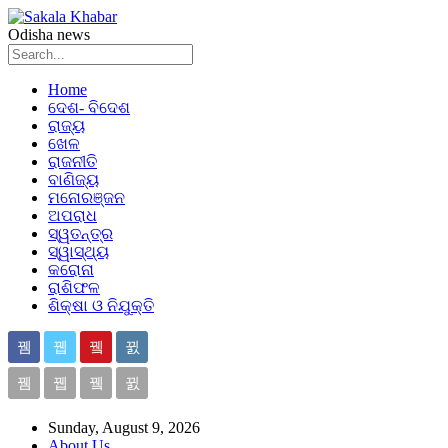
Odisha news
Home
ଦେଶ- ବିଦେଶ
ରାଜ୍ୟ
ଖେଳ
ରାଜନୀତି
ବାଣିଜ୍ୟ
ମନୋରଞ୍ଜନ
ଅପରାଧ
ସ୍ୱତନ୍ତ୍ର
ସ୍ୱାସ୍ଥ୍ୟ
କରୋନା
ରାଶିଫଳ
ଶିକ୍ଷା ଓ ନିଯୁକ୍ତି
Sunday, August 9, 2026
About Us