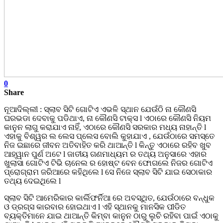
0
Share
ନୂଆଦିଲ୍ଲୀ : ସ୍ଲାବ ସିଟି ଗୋଟିଏ ଏଭଳି ସ୍ଥାନ ଯେଉଁଠି ନା କୌଣସି
ଘରଭଡା ଦେବାକୁ ପଡିଥାଏ, ନା କୌଣସି ଟାକ୍ସ l ଏଠାରେ କୌଣସି ନିୟମ
କାନୁନ ଲାଗୁ କରାଯାଏ ନାହିଁ, ଏଠାରେ କୌଣସି ସରକାର ମଧ୍ୟ ନାହାନ୍ତି l
ଏହାକୁ ବିଶ୍ୱର ଲ ଲେସ ପ୍ଲେସ ବୋଲି କୁହାଯାଏ , ଯେଉଁଠାରେ ସମସ୍ତେ
ନିଜ ଇଛାରେ ଜୀବନ ଅତିବାହିତ କରି ଥାଆନ୍ତି l କିନ୍ତୁ ଏଠାରେ ରହିବ ଖୁବ
ଆହ୍ୱାନ ପୁର୍ଣ ଅଟେ l ଜାତୀୟ ଗଣମାଧ୍ୟମ ର ତଥ୍ୟ ଅନୁସାରେ ଏହାର
ଖୁଲାସା ଗୋଟିଏ ଟିଭି ଚାନେଲ ର ହୋଷ୍ଟ ବେନ ଫୋଗଲେ ନିଜର ଗୋଟିଏ
ପ୍ରୋଗ୍ରାମ ଜରିଆରେ କହିଥିଲେ l ସେ ନିଜେ ସ୍ଲାବ ସିଟି ଯାଇ ସେଠାକାର
ତଥ୍ୟ ଦେଇଥିଲେ l
ସ୍ଲାବ ସିଟି ଆମେରିକାର କାର୍ଲିଫର୍ନିଆ ରେ ଅବସ୍ଥିତ, ଯେଉଁଠାରେ ବନ୍ଧୁକ
ଓ ଡ୍ରଗ୍ସ କାରବାର ହୋଇଥାଏ l ଏହି ସ୍ଥାନକୁ ମାନସିକ ପୀଡିତ
ବ୍ୟକ୍ତିମାନେ ଯାଇ ଥାଆନ୍ତି କିମ୍ବା କାନୁନ ଠାରୁ ଲୁଚି ରହିବା ପାଇଁ ଏଠାକୁ