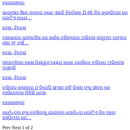
ମନୋରଞ୍ଜନ
ଭାରତୀୟ ସିନେ ଜଗତର ଜଣେ ଏଭଳି ନିର୍ଦେଶକ ଯିଏକି ନିଜ କ୍ୟାରିଅର ରେ
ଗୋଟିଏ ମଧ୍ୟ…
ଦେଶ- ବିଦେଶ
ମହାଭାରତ ଧାରାବାହିକ ରେ କର୍ଣ୍ଣ ଚରିତ୍ରରେ ଅଭିନୟ କରୁଥିବା ପଙ୍କଜ
ଧୀର ୬୮ ବର୍ଷ…
ଦେଶ- ବିଦେଶ
ଦୀପାବଳିରେ ଶେଷ ନିଶ୍ୱାସ ତ୍ୟାଗ କଲେ ପ୍ରସିଦ୍ଧ ବଲିଉଡ ଅଭିନେତା
ଅସରାନି
ଦେଶ- ବିଦେଶ
ବଲିଉଡ କଳାକାର ଓ ବିଜେପି ସାଂସଦ ରବି କିଶନ ଙ୍କୁ ଜୀବନ ରେ
ମାରିଦେବାର ମିଳିଛି ଧମକ
ମନୋରଞ୍ଜନ
ଧର୍ମେନ୍ଦ୍ର ଙ୍କୁ ଦେଖିବାକୁ ଯାଇଥିବା ଗୋବିନ୍ଦା ଗୋଟିଏ ଦିନ ପରେ
ହସ୍ପିଟାଲ ରେ…
Prev
Next
1 of 2