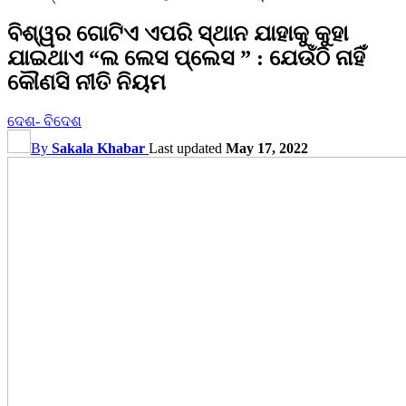
ବିଶ୍ୱର ଗୋଟିଏ ଏପରି ସ୍ଥାନ ଯାହାକୁ କୁହା
ଯାଇଥାଏ “ଲ ଲେସ ପ୍ଲେସ ” : ଯେଉଁଠି ନାହିଁ
କୌଣସି ନୀତି ନିୟମ
ଦେଶ- ବିଦେଶ
By
Sakala Khabar
Last updated
May 17, 2022