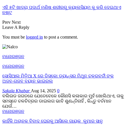
ଏହି ୫ଟି ଖାଦ୍ୟ ପଦାର୍ଥ ମଣିଷ ଶରୀରରୁ କ୍ୟାଲସିୟମ କୁ କରି ଦେଇଥାଏ
ନଷ୍ଟ
Prev
Next
Leave A Reply
You must be
logged in
to post a comment.
ମନୋରଞ୍ଜନ
ମନୋରଞ୍ଜନ
ସୋସିଆଲ ମିଡ଼ିଆ X ରେ ଡିସ୍କୋ ଡ୍ୟାନ୍ସର ମିଥୁନ ଚକ୍ରବର୍ତୀ ଙ୍କ
ଅଜବ-ଗଜବ ବୟାନ ଭାଇରଲ
Sakala Khabar
Aug 14, 2025
0
ବଲିଉଡ ଜଗତରେ ଯେତେବେଳେ କୌଣସି କଳାକାର ମୁହଁ ଖୋଲିଥାଏ, ତାକୁ
ସମସ୍ତେ ଚଳଚିତ୍ରର ଡାଇଲଗ ଭାବି ଶୁଣନ୍ତିନାହିଁ , କିନ୍ତୁ ବର୍ତମାନ
ଯେଉଁ…
ମନୋରଞ୍ଜନ
କାହିଁକି ଅଚାନକ ବିବାଦ ଘେରକୁ ଆସିଲେ ଗାୟକ କୁମାର ସାନୁ