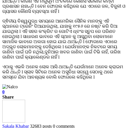
ଯାଆନ୍ତି l କାରଣ ଏହି ମରୁଭୂମି ଅଂଚଳରେ କୌଣସି ସରକାର କିମ୍ବା
ପ୍ରଶାସନ ନାହାନ୍ତି l ବେନ ଫୋଗଲ କହିଥିଲେ ଯେ ଏଠାରେ ଜଳ, ବିଜୁଳୀ ଓ
ଗ୍ୟାସର କୌଣସି ବ୍ୟବସ୍ଥା ନାହିଁ l
ଦ୍ଵିତୀୟ ବିଶ୍ୱଯୁଦ୍ଧ ସମୟରେ ଆମେରିକା ସୈନିକ ମାନଙ୍କୁ ଏହି
ସ୍ଥାନରେ ଟ୍ରେନିଂ ଦିଆଯାଉଥିଲା, ଯାହାକୁ ୧୯୫୬ ରେ ନଷ୍ଟ କରି ଦିଆ
ଯାଇଥିଲା l ଏହି ସହର କଂକ୍ରିଟ ର ଗୋଟିଏ ଧ୍ବଂସ ସ୍ତୁପ ରେ ପରିଣତ
ହୋଇଥିଲା l ସାଧାରଣ ଭାବରେ ଏହି ସ୍ଥାନ କୁ ଆସୁଥିବା ଲୋକମାନେ
ସାମାଜିକ ଭାବରେ ଅଲଗା ହୋଇ ଯାଇ ଥାଆନ୍ତି l ଫୋଗଲେ ଏଠାରେ
ଅଦ୍ଭୁତ ଲୋକମାନଙ୍କୁ ଦେଖିଥିଲେ l ଯେଉଁମାନଙ୍କ ନିକଟରେ ସମୟ
ଜାଣିବା ପାଇଁ ଘଡି ନଥିଲା,ଦୁନିଆର ଖବର ଜାଣିବା ପାଇଁ ଟିଭି ନାହିଁ, ତାରିଖ
ଜାଣିବା ପାଇଁ କ୍ୟାଲେଣ୍ଡର ନାହିଁ l
ଏଠାକୁ ଏଭଳି ଅନେକ ଲୋକ ଆସି ଥାଆନ୍ତି ଯେଉଁମାନେ ଅନେକ କ୍ରାଇମ
କରି ଥାନ୍ତି l ସ୍ଲାବ ସିଟିରେ ଅନେକ ଅସୁବିଧା ସତ୍ୱେ ସେଠାକୁ ଥରେ
ସମସ୍ତେ ଯିବା ଆବଶ୍ୟକ ବୋଲି ଫୋଗଲେ କହିଥିଲେ l
0
Share
Sakala Khabar
32683 posts
0 comments