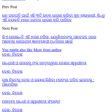
Prev Post
ଧନ ପ୍ରାପ୍ତି ପାଇଁ ଏହି ୩ଟି ରତ୍ନ ଧାରଣ କରିବା ଖୁବ ଲାଭକାରୀ, କିନ୍ତୁ
ଏହି ବ୍ୟକ୍ତି ମାନେ କେବଳ ଧାରଣ କରି ପାରିବେ
Next Post
କିଏ ହେଉଛନ୍ତି ଏହି ୫ଜଣ ମହିଳା, ଯେଉଁମାନଙ୍କ ଆବେଦନ ପରେ
ଆରମ୍ଭ ହୋଇଥିଲା ଜ୍ଞାନବ୍ୟାପୀ ମନ୍ଦିରର ସର୍ଭେ
You might also like
More from author
ଦେଶ- ବିଦେଶ
ଗାନ୍ଧିଜୀ ଓ ନେହେରୁ ଙ୍କ ନେତୃତ୍ୱରେ ଦେଶର ସ୍ୱାଧୀନତା
ଦେଶ- ବିଦେଶ
ରୁଷ ନିକଟରୁ ତେଲ ଓ ଗ୍ୟାସ କିଣିବା ମହଙ୍ଗା ପଡିବ ଭାରତକୁ :
ଆମେରିକା
ଦେଶ- ବିଦେଶ
ମହାତ୍ମା ଗାନ୍ଧୀ ଓ ସ୍ୱାଧୀନତା ସଂଗ୍ରାମ
ଦେଶ- ବିଦେଶ