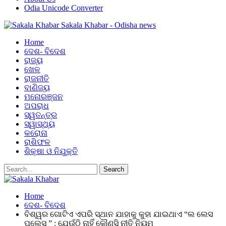
Odia Unicode Converter
Sakala Khabar - Odisha news
Home
ଦେଶ- ବିଦେଶ
ରାଜ୍ୟ
ଖେଳ
ରାଜନୀତି
ବାଣିଜ୍ୟ
ମନୋରଞ୍ଜନ
ଅପରାଧ
ସ୍ୱତନ୍ତ୍ର
ସ୍ୱାସ୍ଥ୍ୟ
କରୋନା
ରାଶିଫଳ
ଶିକ୍ଷା ଓ ନିଯୁକ୍ତି
Home
ଦେଶ- ବିଦେଶ
ବିଶ୍ୱର ଗୋଟିଏ ଏପରି ସ୍ଥାନ ଯାହାକୁ କୁହା ଯାଇଥାଏ “ଲ ଲେସ
ପ୍ଲେସ ” : ଯେଉଁଠି ନାହିଁ କୌଣସି ନୀତି ନିୟମ