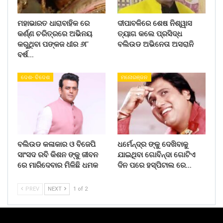
ମହାଭାରତ ଧାରାବାହିକ ରେ
ଦୀପାବଳିରେ ଶେଷ ନିଶ୍ୱାସ
କର୍ଣ୍ଣ ଚରିତ୍ରରେ ଅଭିନୟ
ତ୍ୟାଗ କଲେ ପ୍ରସିଦ୍ଧ
କରୁଥିବା ପଙ୍କଜ ଧୀର ୬୮
ବଲିଉଡ ଅଭିନେତା ଅସରାନି
ବର୍ଷ…
ଦେଶ- ବିଦେଶ
ମନୋରଞ୍ଜନ
ବଲିଉଡ କଳାକାର ଓ ବିଜେପି
ଧର୍ମେନ୍ଦ୍ର ଙ୍କୁ ଦେଖିବାକୁ
ସାଂସଦ ରବି କିଶନ ଙ୍କୁ ଜୀବନ
ଯାଇଥିବା ଗୋବିନ୍ଦା ଗୋଟିଏ
ରେ ମାରିଦେବାର ମିଳିଛି ଧମକ
ଦିନ ପରେ ହସ୍ପିଟାଲ ରେ…
PREV
NEXT
1 of 2