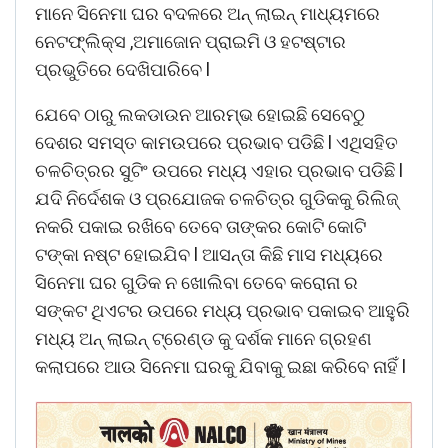
ମାନେ ସିନେମା ଘର ବଦଳରେ ଅନ୍ ଲାଇନ୍ ମାଧ୍ୟମରେ
ନେଟଫ୍ଲିକ୍ସ ,ଅମାଜୋନ ପ୍ରାଇମି ଓ ହଟଷ୍ଟାର
ପ୍ରଭୁତିରେ ଦେଖିପାରିବେ l
ଯେବେ ଠାରୁ ଲକଡାଉନ ଆରମ୍ଭ ହୋଇଛି ସେବେଠୁ
ଦେଶର ସମସ୍ତ କାମଉପରେ ପ୍ରଭାବ ପଡିଛି l ଏଥିସହିତ
ଚଳଚିତ୍ରର ସୁଟିଂ ଉପରେ ମଧ୍ୟ ଏହାର ପ୍ରଭାବ ପଡିଛି l
ଯଦି ନିର୍ଦେଶକ ଓ ପ୍ରଯୋଜକ ଚଳଚିତ୍ର ଗୁଡିକକୁ ରିଲିଜ୍
ନକରି ପକାଇ ରଖିବେ ତେବେ ତାଙ୍କର କୋଟି କୋଟି
ଟଙ୍କା ନଷ୍ଟ ହୋଇଯିବ l ଆସନ୍ତା କିଛି ମାସ ମଧ୍ୟରେ
ସିନେମା ଘର ଗୁଡିକ ନ ଖୋଲିବା ତେବେ କରୋନା ର
ସଙ୍କଟ ଥିଏଟର ଉପରେ ମଧ୍ୟ ପ୍ରଭାବ ପକାଇବ ଆହୁରି
ମଧ୍ୟ ଅନ୍ ଲାଇନ୍ ଟ୍ରେଣ୍ଡ କୁ ଦର୍ଶକ ମାନେ ଗ୍ରହଣ
କଲାପରେ ଆଉ ସିନେମା ଘରକୁ ଯିବାକୁ ଇଛା କରିବେ ନାହିଁ l