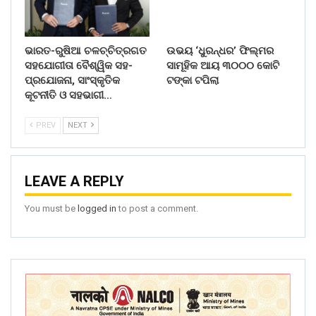
ଭାରତ-ରୁଷିଆ ଚଳଚ୍ଚିତ୍ରଗତ
ଉଭୟ ‘ଧୁରନ୍ଧର’ ଫିଲ୍ମର
ସହଯୋଗୀତା ବୈଶ୍ୱିକ ସହ-
ସାମୂହିକ ଆୟ ୩୦୦୦ କୋଟି
ପ୍ରଯୋଜନା, ସାଂସ୍କୃତିକ
ଟଙ୍କା ଟପିଲା
କୂଟନୀତି ଓ ସହଭାଗୀ…
PREV
NEXT
LEAVE A REPLY
You must be
logged in
to post a comment.