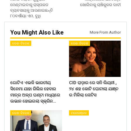
ମେଣ୍ଟାଇବାକୁ ରାସ୍ତାକଡ
ଖୋଲିବାକୁ ଚାଷିକୁଳର ଦାବୀ
ବ୍ୟବସାୟକୁ ଆପଣାଇଛନ୍ତି
୮୦ବର୍ଷୀୟା ଏମ. ବୁଧି
You Might Also Like
More From Author
ଦେଶ- ବିଦେଶ
ଦେଶ- ବିଦେଶ
ଗୋଟିଏ ଏଭଳି ଭାରତୀୟ
CID ରାଡ଼ାର ରେ ସନି ଲିୟନୀ ,
ସିନେମା ଯାହା ରିଲିଜ ହେବାର
୨୪ ଶହ କୋଟି ଘୋଟାଲା ଯାଞ୍ଚ
ମାତ୍ର ଅଳ୍ପ ଘଣ୍ଟା ମଧ୍ୟରେ
ର ମିଳିଲା ନୋଟିସ
ଉଭାନ ହୋଇଗଲା ସ୍କ୍ରିନ…
ଦେଶ- ବିଦେଶ
ମନୋରଞ୍ଜନ