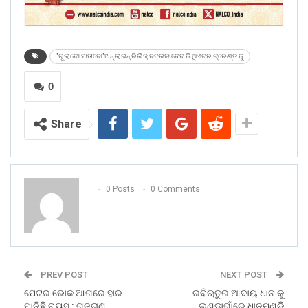
"ଗୁଲାବୋ ସୀତାବୋ"ଅନ୍ ଲାଇନ୍ ରିଲିଜ୍ ବଦଳାଇ ଦେବ କି ଥିଏଟର ଟ୍ରେଣ୍ଡ କୁ
0
Share
0 Posts
0 Comments
PREV POST
NEXT POST
ପେଟର ଭୋକ ଆଗରେ ହାର
ରବିଋତୁର ଆଦାୟ ଧାନ କୁ
ମାନିଛି ବୟସ : ଗୁଜୁରାଣ
ଲଣ୍ଡାଗାଁରେ ଧାନମଣ୍ଡି