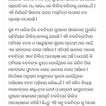
ପ୍ରାଇମି ରେ ଅନ୍ ଲାଇନ୍ ରେ ରିଲିଜ୍ କରିବାକୁ ଯାଉଛନ୍ତି l
ଏହି ନିର୍ଣୟଟି ସିନେମା ଘରର ଅସ୍ତିତ୍ବ ଉପରେ ବଡ
ପ୍ରଶ୍ନ ଉଠାଇଛି l
ଜୁନ ୧୨ ତାରିଖ ଦିନ ଚଳଚିତ୍ର ଗୁଲାବୋ ସୀତାବୋର ୱାର୍ଲଡ
ପ୍ରିମିୟର ରିଲିଜ୍ ହେବାକୁ ଯାଉଛି l ଏହି ଚଳଚିତ୍ରଟିରେ
ଅମିତାଭ ବଚନ ଓ ଆୟୁସ୍ମାନ ଖୁରାନା ପ୍ରଥମ ଥର ପାଇଁ
ଏକ ସାଙ୍ଗରେ ନଜର ଆସିବେ l ଏହିପରି ଭାବରେ ଅନେକ
ଚଳଚିତ୍ର ଏବେ ରିଲିଜ୍ ଅପେକ୍ଷା ରେ ଅଛି l ଯେପରି କି
ଅମିତାଭ ବଚନଙ୍କ ଝୁଣ୍ଡ ଯେଉଁଥିରେ ସେ ଗରିବ ପିଲା
ମାନଙ୍କର ଫୁଟବଲ କୋଚ ଭାବରେ ନଜର ଆସିବେ l
ନିର୍ଦେଶକ ଅନୁରାଗ ବାସୁଙ୍କର ଲୁଡୋ ଯେଉଁଥିରେ
ଅଭିଷେକ ବଚନ ଅଭିନୟ କରିଛନ୍ତି l ଏଠି ସହିତ ବିଦ୍ୟା
ବାଲାନଙ୍କର ଶକୁନ୍ତଳା ଦେବୀ ଓ ଜାହ୍ନବୀ କାପୁରଙ୍କର
ଗୁଞ୍ଜନ ସାକ୍ସେନା ପ୍ରଭୃତି ଚଳଚିତ୍ର ରିଲିଜ୍
ଅପେକ୍ଷାରେ ରହିଛି l କିନ୍ତୁ ଏହି ସବୁ ଚଳଚିତ୍ର କୁ ଆପଣ