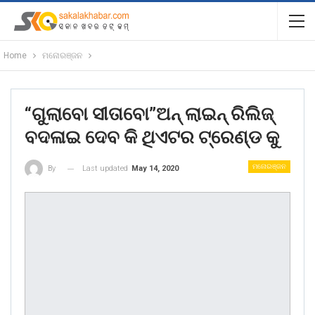
Home
ମନୋରଞ୍ଜନ
“ଗୁଲାବୋ ସୀତାବୋ”ଅନ୍ ଲାଇନ୍ ରିଲିଜ୍
ବଦଳାଇ ଦେବ କି ଥିଏଟର ଟ୍ରେଣ୍ଡ କୁ
ମନୋରଞ୍ଜନ
Last updated
May 14, 2020
By