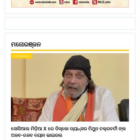
ମନୋରଞ୍ଜନ
ମନୋରଞ୍ଜନ
ସୋସିଆଲ ମିଡ଼ିଆ X ରେ ଡିସ୍କୋ ଡ୍ୟାନ୍ସର ମିଥୁନ ଚକ୍ରବର୍ତୀ ଙ୍କ
ଅଜବ-ଗଜବ ବୟାନ ଭାଇରଲ