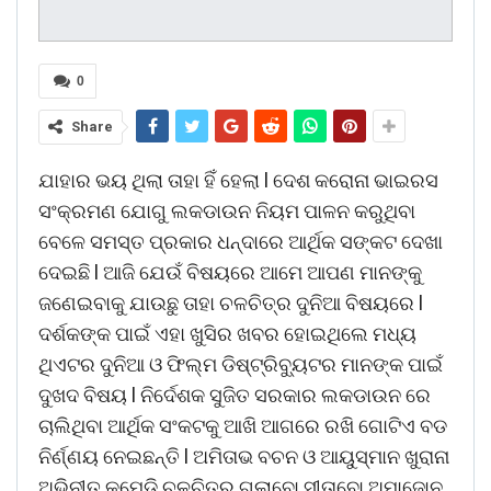
0
Share
ଯାହାର ଭୟ ଥିଲା ତାହା ହିଁ ହେଲା l ଦେଶ କରୋନା ଭାଇରସ
ସଂକ୍ରମଣ ଯୋଗୁ ଲକଡାଉନ ନିୟମ ପାଳନ କରୁଥିବା
ବେଳେ ସମସ୍ତ ପ୍ରକାର ଧନ୍ଦାରେ ଆର୍ଥିକ ସଙ୍କଟ ଦେଖା
ଦେଇଛି l ଆଜି ଯେଉଁ ବିଷୟରେ ଆମେ ଆପଣ ମାନଙ୍କୁ
ଜଣେଇବାକୁ ଯାଉଛୁ ତାହା ଚଳଚିତ୍ର ଦୁନିଆ ବିଷୟରେ l
ଦର୍ଶକଙ୍କ ପାଇଁ ଏହା ଖୁସିର ଖବର ହୋଇଥିଲେ ମଧ୍ୟ
ଥିଏଟର ଦୁନିଆ ଓ ଫିଲ୍ମ ଡିଷ୍ଟ୍ରିବ୍ୟୁଟର ମାନଙ୍କ ପାଇଁ
ଦୁଖଦ ବିଷୟ l ନିର୍ଦେଶକ ସୁଜିତ ସରକାର ଲକଡାଉନ ରେ
ଚାଲିଥିବା ଆର୍ଥିକ ସଂକଟକୁ ଆଖି ଆଗରେ ରଖି ଗୋଟିଏ ବଡ
ନିର୍ଣ୍ଣୟ ନେଇଛନ୍ତି l ଅମିତାଭ ବଚନ ଓ ଆୟୁସ୍ମାନ ଖୁରାନା
ଅଭିନୀତ କମେଡି ଚଳଚିତ୍ର ଗୁଲାବୋ ସୀତାବୋ ଅମାଜୋନ