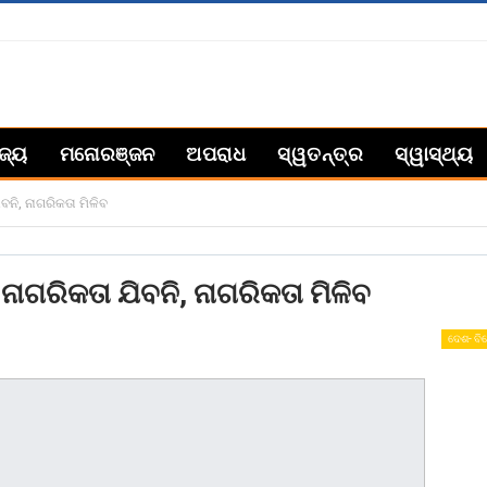
ିଜ୍ୟ
ମନୋରଞ୍ଜନ
ଅପରାଧ
ସ୍ୱତନ୍ତ୍ର
ସ୍ୱାସ୍ଥ୍ୟ
ବନି, ନାଗରିକତା ମିଳିବ
ନାଗରିକତା ଯିବନି, ନାଗରିକତା ମିଳିବ
ଦେଶ- ବି