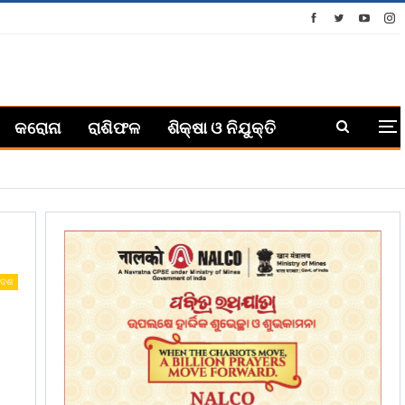
କରୋନା
ରାଶିଫଳ
ଶିକ୍ଷା ଓ ନିଯୁକ୍ତି
ଦେଶ