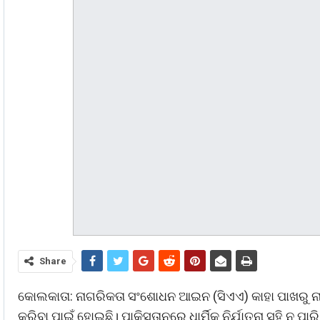
Share
କୋଲକାତା: ନାଗରିକତା ସଂଶୋଧନ ଆଇନ (ସିଏଏ) କାହା ପାଖରୁ ନ
କରିବା ପାଇଁ ହୋଇଛି। ପାକିସ୍ତାନରେ ଧାର୍ମିକ ନିର୍ଯାତନା ସହି ନ 