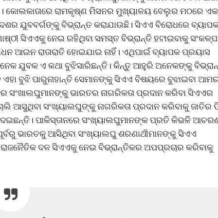
ନ୍ତି। କୋଲକାତାରେ ରାମକୃଷ୍ଣ ମିସନର ମୁଖ୍ୟାଳୟ ବେଲୁର ମଠରେ ଏକ
େଶର ଯୁବବର୍ଗଙ୍କୁ ବିଭ୍ରାନ୍ତ କରାଯାଉଛି। ସିଏଏ ବିରୋଧରେ ବ୍ୟାପ
୍ଠୀ ସିଏଏକୁ ନେଇ ରହିଥିବା ସମସ୍ତ ବିଭ୍ରାନ୍ତି ହଟାଇବାକୁ ସଂକଳ୍ପ
ାଧନ ଆଇନ ରାତାରାତି ହୋଇଯାଇ ନାହିଁ। ଏଥିପାଇଁ ବ୍ୟାପକ ପ୍ରୟାସ
ଯୁବକ ଏ କଥା ବୁଝିସାରିଛନ୍ତି। କିନ୍ତୁ ଆହୁରି ଅନେକଙ୍କୁ ବିଭ୍ରାନ
 ଏହା ବୁଝି ପାରୁନାହାନ୍ତି ସେମାନଙ୍କୁ ସିଏଏ ବିଷୟରେ ବୁଝାଇବା ଆମ
୍କର ସଂଖାଲଘୁମାନଙ୍କୁ ଭାରତର ନାଗରିକତା ପ୍ରଦାନ କରିବା ସିଏଏର
ଲି ଆସୁଥିବା ସଂଖ୍ୟାଲଘୁଙ୍କୁ ନାଗରିକତା ପ୍ରଦାନ କରିବାକୁ ଜାତିର ପ
 ଦେଇଛନ୍ତି। ପାକିସ୍ତାନରେ ସଂଖ୍ୟାଲଘୁମାନଙ୍କ ପ୍ରତି କିଭଳି ଆଚର
ୂର୍ବରୁ ଭାରତକୁ ଆସିଥିବା ସଂଖ୍ୟାଲଘୁ ଶରଣାର୍ଥୀମାନଙ୍କୁ ସିଏଏ
ାଜନୈତିକ ଦଳ ସିଏଏକୁ ନେଇ ବିଭ୍ରାନ୍ତିକର ଅପପ୍ରଚାର କରିବାକୁ