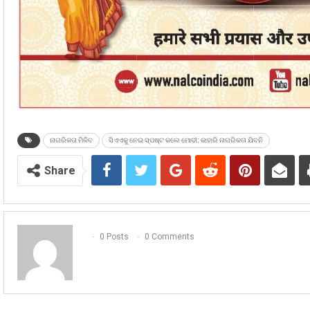
ନାଗରିକତା ମିଳିବ
ସିଏଏକୁ ନେଇ ସ୍ପଷ୍ଟ କଲେ ମୋଦୀ: କାହାରି ନାଗରିକତା ଯିବନି
Share
0 Posts
0 Comments