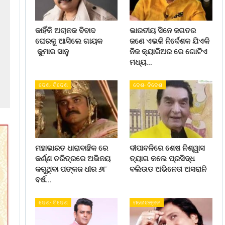
କାହିଁକି ଅଚାନକ ବିବାଦ
ଭାରତୀୟ ସିନେ ଜଗତର
ଘେରକୁ ଆସିଲେ ଗାୟକ
ଜଣେ ଏଭଳି ନିର୍ଦେଶକ ଯିଏକି
କୁମାର ସାନୁ
ନିଜ କ୍ୟାରିଅର ରେ ଗୋଟିଏ
ମଧ୍ୟ…
ଦେଶ- ବିଦେଶ
ଦେଶ- ବିଦେଶ
ମହାଭାରତ ଧାରାବାହିକ ରେ
ଦୀପାବଳିରେ ଶେଷ ନିଶ୍ୱାସ
କର୍ଣ୍ଣ ଚରିତ୍ରରେ ଅଭିନୟ
ତ୍ୟାଗ କଲେ ପ୍ରସିଦ୍ଧ
କରୁଥିବା ପଙ୍କଜ ଧୀର ୬୮
ବଲିଉଡ ଅଭିନେତା ଅସରାନି
ବର୍ଷ…
ଦେଶ- ବିଦେଶ
ମନୋରଞ୍ଜନ