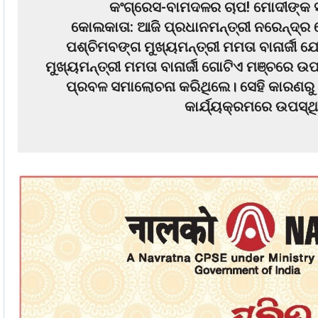
କଂଗ୍ରେସ-ବାମଦଳର ଚାପ! ମୋଦୀଙ୍କ ସ
କୋଲକାତା: ଆଜି ପ୍ରଧାନମନ୍ତ୍ରୀ ନରେନ୍ଦ୍ର 
ପଶ୍ଚିମବଙ୍ଗ ମୁଖ୍ୟମନ୍ତ୍ରୀ ମମତା ବାନାର୍ଜୀ ଯ
ମୁଖ୍ୟମନ୍ତ୍ରୀ ମମତା ବାନାର୍ଜୀ ଗୋଟିଏ ମଞ୍ଚରେ 
ପ୍ରବଳ ସମାଲୋଚନା କରିଥିଲେ। ସେହି କାରଣରୁ ଆଜ
କାର୍ଯ୍ୟକ୍ରମରେ ଉପସ୍ଥ