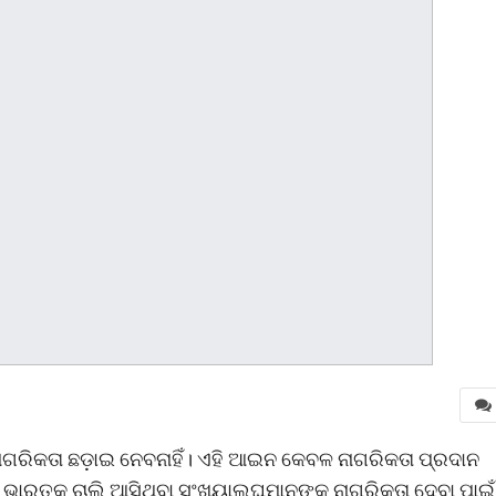
ାଗରିକତା ଛଡ଼ାଇ ନେବନାହିଁ। ଏହି ଆଇନ କେବଳ ନାଗରିକତା ପ୍ରଦାନ
ପାରି ଭାରତକୁ ଚାଲି ଆସିଥିବା ସଂଖ୍ୟାଲଘୁମାନଙ୍କୁ ନାଗରିକତା ଦେବା ପାଇଁ