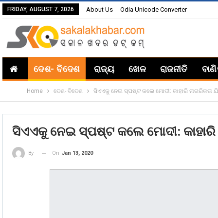
FRIDAY, AUGUST 7, 2026
About Us
Odia Unicode Converter
ଦେଶ- ବିଦେଶ
ରାଜ୍ୟ
ଖେଳ
ରାଜନୀତି
ବାଣ
Home
ଦେଶ- ବିଦେଶ
ସିଏଏକୁ ନେଇ ସ୍ପଷ୍ଟ କଲେ ମୋଦୀ: କାହାରି ନାଗରିକତା ଯି
ସିଏଏକୁ ନେଇ ସ୍ପଷ୍ଟ କଲେ ମୋଦୀ: କାହାରି 
On
Jan 13, 2020
By