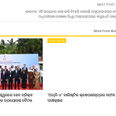
NEXT POST
ଭାରତର ଏହି ରାଜ୍ୟରେ ନାସା ଭଳି ତିଆରି ହୋଇଛି ଅସ୍ତ୍ରୋପଚାର କ
ଅନ୍ତରୀକ୍ଷ ପୋଷାକ ପିନ୍ଧି ଅସ୍ତ୍ରୋପଚାର କରୁଛନ୍ତି ଡା
More From Aut
ଦେଶ- ବିଦେଶ
ଶ୍ୱରରେ ହେବ ବ୍ରିକ୍ସ
‘ଅଗ୍ନି-୪’ ବାଲିଷ୍ଟିକ କ୍ଷେପଣାସ୍ତ୍ରର ସଫଳ
ନଙ୍କ ତ୍ରୟୋଦଶ ବୈଠକ
ପରୀକ୍ଷଣ