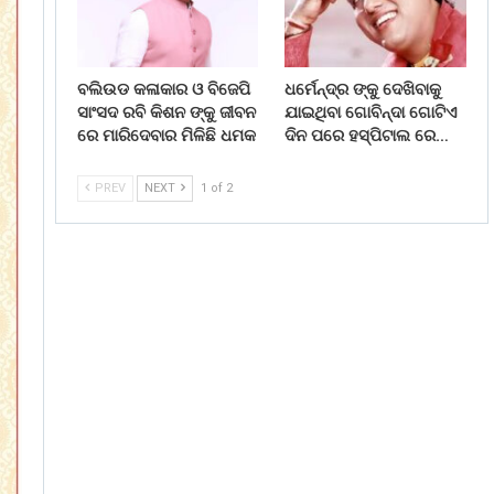
ବଲିଉଡ କଳାକାର ଓ ବିଜେପି
ଧର୍ମେନ୍ଦ୍ର ଙ୍କୁ ଦେଖିବାକୁ
ସାଂସଦ ରବି କିଶନ ଙ୍କୁ ଜୀବନ
ଯାଇଥିବା ଗୋବିନ୍ଦା ଗୋଟିଏ
ରେ ମାରିଦେବାର ମିଳିଛି ଧମକ
ଦିନ ପରେ ହସ୍ପିଟାଲ ରେ…
PREV
NEXT
1 of 2