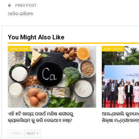
PREV POST
ଆଜିର ରାଶିଫଳ
You Might Also Like
ଦେଶ- ବିଦେଶ
ଦେଶ- ବିଦେଶ
ଏହି ୫ଟି ଖାଦ୍ୟ ପଦାର୍ଥ ମଣିଷ ଶରୀରରୁ
ଆସନ୍ତାକାଲି ଭୁବନେ
କ୍ୟାଲସିୟମ କୁ କରି ଦେଇଥାଏ ନଷ୍ଟ
ଶିକ୍ଷା ମନ୍ତ୍ରୀମା
PREV
NEXT