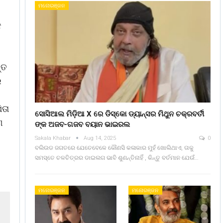
ମନୋରଞ୍ଜନ
କ
୍ତ
ର
ିତା
ସୋସିଆଲ ମିଡ଼ିଆ X ରେ ଡିସ୍କୋ ଡ୍ୟାନ୍ସର ମିଥୁନ ଚକ୍ରବର୍ତୀ
ଣ
ଙ୍କ ଅଜବ-ଗଜବ ବୟାନ ଭାଇରଲ
Sakala Khabar
Aug 14, 2025
0
ବଲିଉଡ ଜଗତରେ ଯେତେବେଳେ କୌଣସି କଳାକାର ମୁହଁ ଖୋଲିଥାଏ, ତାକୁ
ସମସ୍ତେ ଚଳଚିତ୍ରର ଡାଇଲଗ ଭାବି ଶୁଣନ୍ତିନାହିଁ , କିନ୍ତୁ ବର୍ତମାନ ଯେଉଁ…
ମନୋରଞ୍ଜନ
ମନୋରଞ୍ଜନ