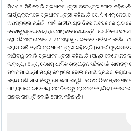
ସିଏଏ ଆସିଛି ବୋଲି ପ୍ରଧାନମନ୍ତ୍ରୀ ନରେନ୍ଦ୍ର ମୋଦୀ କହିଛ
କାର୍ଯ୍ୟକ୍ରମରେ ପ୍ରଧାନମନ୍ତ୍ରୀ କହିଛନ୍ତି ଯେ ସିଏଏକୁ ନେଇ ଦ
ଅପପ୍ରଚାର ଚାଲିଛି। ଆଜି ଜାତୀୟ ଯୁବ ଦିବସ ଅବସରରେ ଯୁବ ଗୋଷ
ନେବାକୁ ପ୍ରଧାନମନ୍ତ୍ରୀ ଆହ୍ବାନ ଦେଇଛନ୍ତି। ନାଗରିକତା ସଂଶେ
ହୋଇଛି ଏବଂ ଦେଶର ସଂସଦ ଏହାକୁ ଆଇନରେ ପରିଣତ କରିଛି। ଅନେକ 
କରାଯାଉଛି ବୋଲି ପ୍ରଧାନମନ୍ତ୍ରୀ କହିଛନ୍ତି। ଯେଉଁ ଯୁବକମାନେ
ଦାୟିତ୍ୱ ବୋଲି ପ୍ରଧାନମନ୍ତ୍ରୀ କହିଛନ୍ତି। ଅନ୍ୟ ଦେଶମାନଙ
ଲକ୍ଷ୍ୟ। ଅନ୍ୟ ଦେଶରୁ ଧାର୍ମିକ ଉତ୍ପୀଡ଼ନ ସହିନପାରି ଭାରତକୁ ଚା
ମହାତ୍ମା ଗାନ୍ଧୀ ମଧ୍ୟ କହିଥିଲେ ବୋଲି ମୋଦୀ ସ୍ମରଣ କରାଇ
କରାଯାଉଛି ସାରା ବିଶ୍ୱ ସେ କଥା ଜାଣୁଛି। ୨୦୧୪ ଡିସେମ୍ବର ୩୧ ପ
ମାଧ୍ୟମରେ ଭାରତୀୟ ନାଗରିକତ୍ୱ ପ୍ରଦାନ କରାଯିବ। କେତେକ ର
ପଛାଉ ନାହାନ୍ତି ବୋଲି ମୋଦୀ କହିଛନ୍ତି।