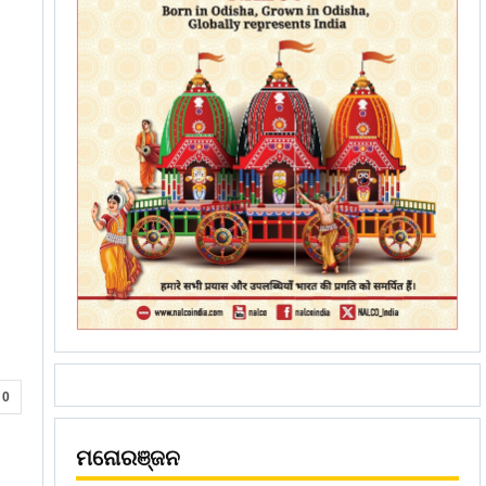
0
ମନୋରଞ୍ଜନ