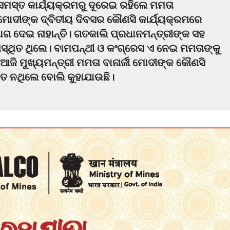
ମସ୍ତ କାର୍ଯ୍ୟକ୍ରମରୁ ଦୂରେଇ ରହିଲେ ମମତା
ମୋଦୀଙ୍କ ଦ୍ବିତୀୟ ଦିବସର କୌଣସି କାର୍ଯ୍ୟକ୍ରମରେ
ୋଗ ଦେଇ ନାହାନ୍ତି। ଗତକାଲି ପ୍ରଧାନମନ୍ତ୍ରୀଙ୍କ ସହ
ଉପସ୍ଥିତ ଥିଲେ। ବାମପନ୍ଥୀ ଓ କଂଗ୍ରେସ ଏ ନେଇ ମମତାଙ୍କୁ
ି ମୁଖ୍ୟମନ୍ତ୍ରୀ ମମତା ବାନାର୍ଜୀ ମୋଦୀଙ୍କ ‌କୌଣସି
ିତ ନଥିଲେ ବୋଲି କୁହାଯାଉଛି।