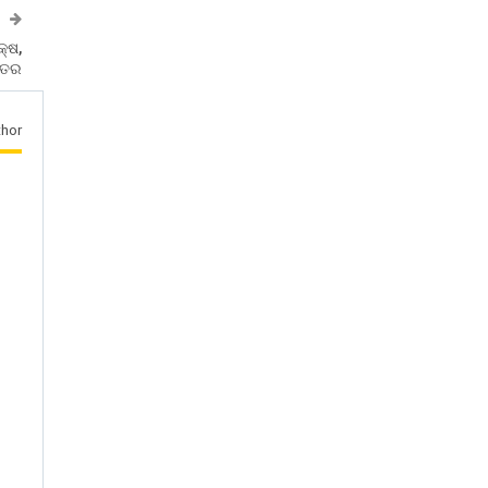
କ୍ଷ,
କ୍ତର
hor