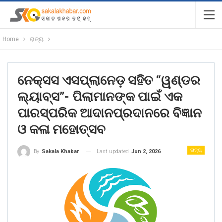
Home
ରାଜ୍ୟ
ନେକ୍ସସ ଏସପ୍ଲାନେଡ଼ ସହିତ “ୱଣ୍ଡର
ଲ୍ୟାବ୍ସ”- ପିଲାମାନଙ୍କ ପାଇଁ ଏକ
ପାରସ୍ପରିକ ଆଦାନପ୍ରଦାନରେ ବିଜ୍ଞାନ
ଓ କଳା ମହୋତ୍ସବ
ରାଜ୍ୟ
Last updated
Jun 2, 2026
By
Sakala Khabar