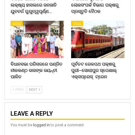
ଲକ୍ଷ୍ୟ ହାସଲରେ ଜନଜାତି
ଲୋକସଂପର୍କ ବିଭାଗ ପକ୍ଷରୁ
ଯୁବବର୍ଗ ଗୁରୁତ୍ୱପୂର୍ଣ୍ଣ…
ପ୍ରସ୍ତୁତି ବୈଠକ
ରାଜ୍ୟ
ରାଜ୍ୟ
ବିଧାନସଭା ପରିସରରେ ପଣ୍ଡିତ
ପୂର୍ବତଟ ରେଳପଥ ପକ୍ଷରୁ
ନୀଳକଣ୍ଠ ଦାସଙ୍କ ଜୟନ୍ତୀ
ପୁରୀ–ସୋଲାପୁର ସ୍ପେଶାଲ୍
ପାଳିତ
ଏକ୍ସପ୍ରେସ୍ ଟ୍ରେନ
PREV
NEXT
LEAVE A REPLY
You must be
logged in
to post a comment.