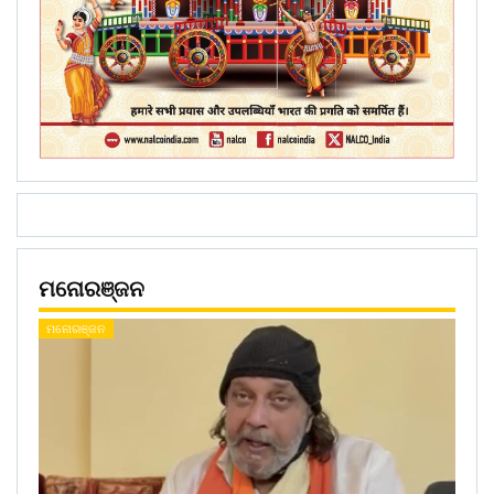
ମନୋରଞ୍ଜନ
ମନୋରଞ୍ଜନ