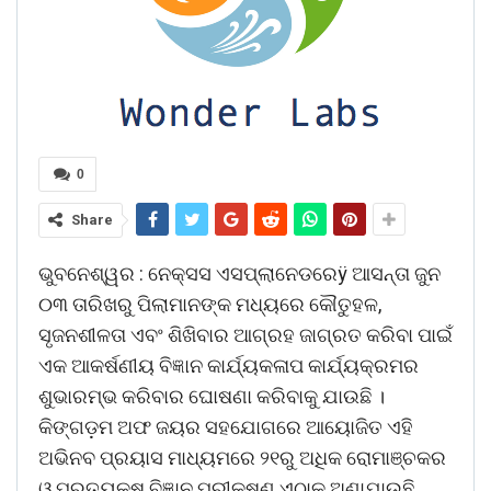
0
Share
ଭୁବନେଶ୍ୱର : ନେକ୍ସସ ଏସପ୍ଲାନେଡରେÿ ଆସନ୍ତା ଜୁନ
୦୩ ତାରିଖରୁ ପିଲାମାନଙ୍କ ମଧ୍ୟରେ କୌତୁହଳ,
ସୃଜନଶୀଳତା ଏବଂ ଶିଖିବାର ଆଗ୍ରହ ଜାଗ୍ରତ କରିବା ପାଇଁ
ଏକ ଆକର୍ଷଣୀୟ ବିଜ୍ଞାନ କାର୍ଯ୍ୟକଳାପ କାର୍ଯ୍ୟକ୍ରମର
ଶୁଭାରମ୍ଭ କରିବାର ଘୋଷଣା କରିବାକୁ ଯାଉଛି ।
କିଙ୍ଗଡ଼ମ ଅଫ ଜୟର ସହଯୋଗରେ ଆୟୋଜିତ ଏହି
ଅଭିନବ ପ୍ରୟାସ ମାଧ୍ୟମରେ ୨୧ରୁ ଅଧିକ ରୋମାଞ୍ଚକର
ଓ ପ୍ରତ୍ୟକ୍ଷ ବିଜ୍ଞାନ ପରୀକ୍ଷଣ ଏଠାକୁ ଅଣାଯାଉଛି,