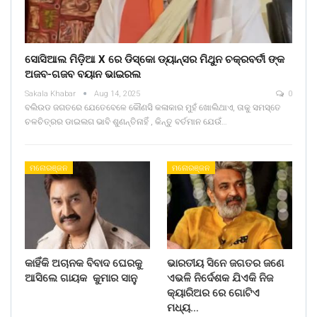
ସୋସିଆଲ ମିଡ଼ିଆ X ରେ ଡିସ୍କୋ ଡ୍ୟାନ୍ସର ମିଥୁନ ଚକ୍ରବର୍ତୀ ଙ୍କ
ଅଜବ-ଗଜବ ବୟାନ ଭାଇରଲ
Sakala Khabar
Aug 14, 2025
0
ବଲିଉଡ ଜଗତରେ ଯେତେବେଳେ କୌଣସି କଳାକାର ମୁହଁ ଖୋଲିଥାଏ, ତାକୁ ସମସ୍ତେ
ଚଳଚିତ୍ରର ଡାଇଲଗ ଭାବି ଶୁଣନ୍ତିନାହିଁ , କିନ୍ତୁ ବର୍ତମାନ ଯେଉଁ…
ମନୋରଞ୍ଜନ
ମନୋରଞ୍ଜନ
କାହିଁକି ଅଚାନକ ବିବାଦ ଘେରକୁ
ଭାରତୀୟ ସିନେ ଜଗତର ଜଣେ
ଆସିଲେ ଗାୟକ କୁମାର ସାନୁ
ଏଭଳି ନିର୍ଦେଶକ ଯିଏକି ନିଜ
କ୍ୟାରିଅର ରେ ଗୋଟିଏ
ମଧ୍ୟ…