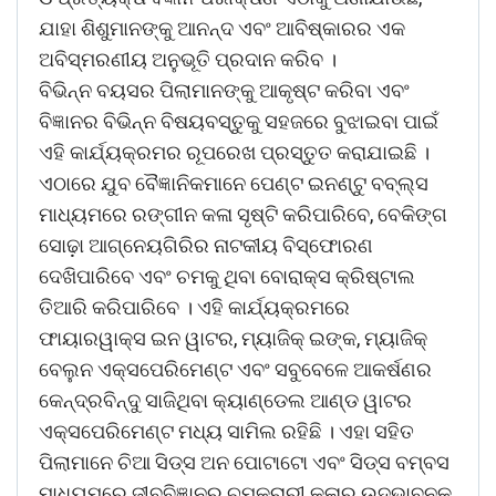
ଯାହା ଶିଶୁମାନଙ୍କୁ ଆନନ୍ଦ ଏବଂ ଆବିଷ୍କାରର ଏକ
ଅବିସ୍ମରଣୀୟ ଅନୁଭୂତି ପ୍ରଦାନ କରିବ ।
ବିଭିନ୍ନ ବୟସର ପିଲାମାନଙ୍କୁ ଆକୃଷ୍ଟ କରିବା ଏବଂ
ବିଜ୍ଞାନର ବିଭିନ୍ନ ବିଷୟବସ୍ତୁକୁ ସହଜରେ ବୁଝାଇବା ପାଇଁ
ଏହି କାର୍ଯ୍ୟକ୍ରମର ରୂପରେଖ ପ୍ରସ୍ତୁତ କରାଯାଇଛି ।
ଏଠାରେ ଯୁବ ବୈଜ୍ଞାନିକମାନେ ପେଣ୍ଟ ଇନଣ୍ଟୁ ବବ୍ଲ୍ସ
ମାଧ୍ୟମରେ ରଙ୍ଗୀନ କଳା ସୃଷ୍ଟି କରିପାରିବେ, ବେକିଙ୍ଗ
ସୋଢ଼ା ଆଗ୍ନେୟଗିରିର ନାଟକୀୟ ବିସ୍ଫୋରଣ
ଦେଖିପାରିବେ ଏବଂ ଚମକୁ ଥିବା ବୋରାକ୍ସ କ୍ରିଷ୍ଟାଲ
ତିଆରି କରିପାରିବେ । ଏହି କାର୍ଯ୍ୟକ୍ରମରେ
ଫାୟାରୱାକ୍ସ ଇନ ୱାଟର, ମ୍ୟାଜିକ୍ ଇଙ୍କ, ମ୍ୟାଜିକ୍
ବେଲୁନ ଏକ୍ସପେରିମେଣ୍ଟ ଏବଂ ସବୁବେଳେ ଆକର୍ଷଣର
କେନ୍ଦ୍ରବିନ୍ଦୁ ସାଜିଥିବା କ୍ୟାଣ୍ଡେଲ ଆଣ୍ଡ ୱାଟର
ଏକ୍ସପେରିମେଣ୍ଟ ମଧ୍ୟ ସାମିଲ ରହିଛି । ଏହା ସହିତ
ପିଲାମାନେ ଚିଆ ସିଡ୍ସ ଅନ ପୋଟାଟୋ ଏବଂ ସିଡ୍ସ ବମ୍ବସ
ମାଧ୍ୟମରେ ଜୀବବିଜ୍ଞାନର ଚମକ୍ରାରୀ କଳାର ଉଦ୍ଭାବନକୁ