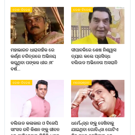
ଦେଶ- ବିଦେଶ
ଦେଶ- ବିଦେଶ
ମହାଭାରତ ଧାରାବାହିକ ରେ
ଦୀପାବଳିରେ ଶେଷ ନିଶ୍ୱାସ
କର୍ଣ୍ଣ ଚରିତ୍ରରେ ଅଭିନୟ
ତ୍ୟାଗ କଲେ ପ୍ରସିଦ୍ଧ
କରୁଥିବା ପଙ୍କଜ ଧୀର ୬୮
ବଲିଉଡ ଅଭିନେତା ଅସରାନି
ବର୍ଷ…
ଦେଶ- ବିଦେଶ
ମନୋରଞ୍ଜନ
ବଲିଉଡ କଳାକାର ଓ ବିଜେପି
ଧର୍ମେନ୍ଦ୍ର ଙ୍କୁ ଦେଖିବାକୁ
ସାଂସଦ ରବି କିଶନ ଙ୍କୁ ଜୀବନ
ଯାଇଥିବା ଗୋବିନ୍ଦା ଗୋଟିଏ