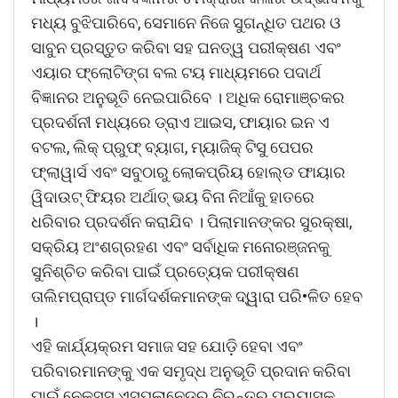
ମଧ୍ୟ ବୁଝିପାରିବେ, ସେମାନେ ନିଜେ ସୁଗନ୍ଧିତ ପଥର ଓ
ସାବୁନ ପ୍ରସ୍ତୁତ କରିବା ସହ ଘନତ୍ୱ ପରୀକ୍ଷଣ ଏବଂ
ଏୟାର ଫ୍ଲୋଟିଙ୍ଗ ବଲ ଟୟ ମାଧ୍ୟମରେ ପଦାର୍ଥ
ବିଜ୍ଞାନର ଅନୁଭୂତି ନେଇପାରିବେ । ଅଧିକ ରୋମାଞ୍ଚକର
ପ୍ରଦର୍ଶନୀ ମଧ୍ୟରେ ଡ୍ରାଏ ଆଇସ, ଫାୟାର ଇନ ଏ
ବଟଲ, ଲିକ୍ ପ୍ରୁଫ୍ ବ୍ୟାଗ, ମ୍ୟାଜିକ୍ ଟିସୁ ପେପର
ଫ୍ଲାୱାର୍ସ ଏବଂ ସବୁଠାରୁ ଲୋକପ୍ରିୟ ହୋଲ୍ଡ ଫାୟାର
ୱିଦାଉଟ୍ ଫିୟର ଅର୍ଥାତ୍ ଭୟ ବିନା ନିଆଁକୁ ହାତରେ
ଧରିବାର ପ୍ରଦର୍ଶନ କରାଯିବ । ପିଲାମାନଙ୍କର ସୁରକ୍ଷା,
ସକ୍ରିୟ ଅଂଶଗ୍ରହଣ ଏବଂ ସର୍ବାଧିକ ମନୋରଞ୍ଜନକୁ
ସୁନିଶ୍ଚିତ କରିବା ପାଇଁ ପ୍ରତ୍ୟେକ ପରୀକ୍ଷଣ
ତାଲିମପ୍ରାପ୍ତ ମାର୍ଗଦର୍ଶକମାନଙ୍କ ଦ୍ୱାରା ପରି•ଳିତ ହେବ
।
ଏହି କାର୍ଯ୍ୟକ୍ରମ ସମାଜ ସହ ଯୋଡ଼ି ହେବା ଏବଂ
ପରିବାରମାନଙ୍କୁ ଏକ ସମୃଦ୍ଧ ଅନୁଭୂତି ପ୍ରଦାନ କରିବା
ପାଇଁ ନେକ୍ସସ ଏସପ୍ଲାନେଡ଼ର ନିରନ୍ତର ପ୍ରୟାସକୁ