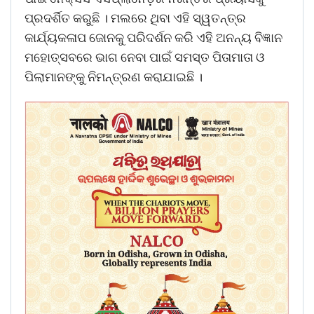
ପ୍ରଦର୍ଶିତ କରୁଛି । ମଲରେ ଥିବା ଏହି ସ୍ୱତନ୍ତ୍ର
କାର୍ଯ୍ୟକଳାପ ଜୋନକୁ ପରିଦର୍ଶନ କରି ଏହି ଅନନ୍ୟ ବିଜ୍ଞାନ
ମହୋତ୍ସବରେ ଭାଗ ନେବା ପାଇଁ ସମସ୍ତ ପିତାମାତା ଓ
ପିଲାମାନଙ୍କୁ ନିମନ୍ତ୍ରଣ କରାଯାଇଛି ।