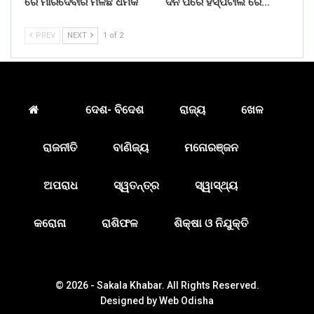
ରେ ମାରିଦେବାର ମିଳିଛି ଧମକ
ଦିନ ପରେ ହସ୍ପିଟାଲ ରେ…
PREV
NEXT
1 of 2
ଦେଶ- ବିଦେଶ
ରାଜ୍ୟ
ଖେଳ
ରାଜନୀତି
ବାଣିଜ୍ୟ
ମନୋରଞ୍ଜନ
ଅପରାଧ
ସ୍ୱତନ୍ତ୍ର
ସ୍ୱାସ୍ଥ୍ୟ
କରୋନା
ରାଶିଫଳ
ଶିକ୍ଷା ଓ ନିଯୁକ୍ତି
© 2026 - Sakala Khabar. All Rights Reserved.
Designed by
Web Odisha