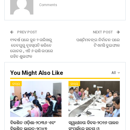
Comments
PREV POST
NEXT POST
୧୨ବର୍ଷ ପରେ ଜୁନ ୨ ତାରିଖରୁ
ପଶ୍ଚିମବଙ୍ଗ ନିର୍ବାଚନ ପରେ
ଦେବଗୁରୁ ବୃହସ୍ପତି କରିବେ
ଟିଏମସି ଦୁଇଫାଳ
ଗୋଚର , ଏହି ୬ ରାଶି ଉପରେ
ରହିବ ଶୁଭଫଳ
You Might Also Like
All
ରାଜ୍ୟ
ରାଜ୍ୟ
ବିକଶିତ ଓଡ଼ିଶା-୨୦୩୬ ଏବଂ
ସ୍ୱାଧୀନତା ଦିବସ-୨୦୨୬ ପାଳନ
ବିକଶିତ ଭାରତ-୨୦୪୭
ସଂପର୍କରେ ସୂଚନା ଓ