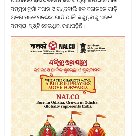
ପାଇବାରେ ଲାଗିଛି ବିଶେଷ କରି ସଂଧ୍ୟା ସମୟରେ ଥାନା
ସମ୍ମୁଖ ଦୁର୍ଗା ବଜାର ଓ ଚାନ୍ଦବାଲି ଛକ ବଜାରରେ ଗାଡ଼ି
ଚାଳନା ମାନେ ମନଇଛା ଗାଡ଼ି ପାର୍କିଂ କରୁଥିବାରୁ ଏଭଳି
ସମସ୍ୟା ସୃଷ୍ଟି ହେଉଥିବା ଜଣାପଡ଼ିଛି।