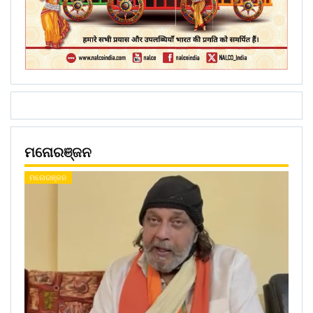
ମନୋରଞ୍ଜନ
ମନୋରଞ୍ଜନ