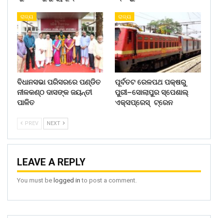
ରାଜ୍ୟ
ରାଜ୍ୟ
ବିଧାନସଭା ପରିସରରେ ପଣ୍ଡିତ
ପୂର୍ବତଟ ରେଳପଥ ପକ୍ଷରୁ
ନୀଳକଣ୍ଠ ଦାସଙ୍କ ଜୟନ୍ତୀ
ପୁରୀ–ସୋଲାପୁର ସ୍ପେଶାଲ୍
ପାଳିତ
ଏକ୍ସପ୍ରେସ୍ ଟ୍ରେନ
PREV
NEXT
LEAVE A REPLY
You must be
logged in
to post a comment.