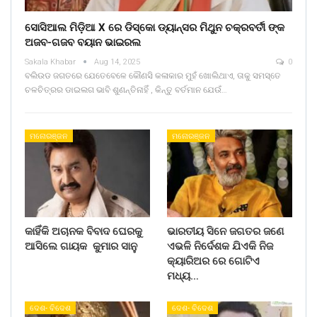
ସୋସିଆଲ ମିଡ଼ିଆ X ରେ ଡିସ୍କୋ ଡ୍ୟାନ୍ସର ମିଥୁନ ଚକ୍ରବର୍ତୀ ଙ୍କ
ଅଜବ-ଗଜବ ବୟାନ ଭାଇରଲ
Sakala Khabar
Aug 14, 2025
0
ବଲିଉଡ ଜଗତରେ ଯେତେବେଳେ କୌଣସି କଳାକାର ମୁହଁ ଖୋଲିଥାଏ, ତାକୁ ସମସ୍ତେ
ଚଳଚିତ୍ରର ଡାଇଲଗ ଭାବି ଶୁଣନ୍ତିନାହିଁ , କିନ୍ତୁ ବର୍ତମାନ ଯେଉଁ…
ମନୋରଞ୍ଜନ
ମନୋରଞ୍ଜନ
କାହିଁକି ଅଚାନକ ବିବାଦ ଘେରକୁ
ଭାରତୀୟ ସିନେ ଜଗତର ଜଣେ
ଆସିଲେ ଗାୟକ କୁମାର ସାନୁ
ଏଭଳି ନିର୍ଦେଶକ ଯିଏକି ନିଜ
କ୍ୟାରିଅର ରେ ଗୋଟିଏ
ମଧ୍ୟ…
ଦେଶ- ବିଦେଶ
ଦେଶ- ବିଦେଶ