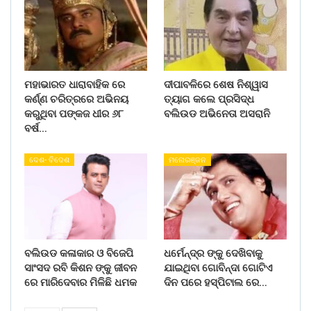
ମହାଭାରତ ଧାରାବାହିକ ରେ
ଦୀପାବଳିରେ ଶେଷ ନିଶ୍ୱାସ
କର୍ଣ୍ଣ ଚରିତ୍ରରେ ଅଭିନୟ
ତ୍ୟାଗ କଲେ ପ୍ରସିଦ୍ଧ
କରୁଥିବା ପଙ୍କଜ ଧୀର ୬୮
ବଲିଉଡ ଅଭିନେତା ଅସରାନି
ବର୍ଷ…
ଦେଶ- ବିଦେଶ
ମନୋରଞ୍ଜନ
ବଲିଉଡ କଳାକାର ଓ ବିଜେପି
ଧର୍ମେନ୍ଦ୍ର ଙ୍କୁ ଦେଖିବାକୁ
ସାଂସଦ ରବି କିଶନ ଙ୍କୁ ଜୀବନ
ଯାଇଥିବା ଗୋବିନ୍ଦା ଗୋଟିଏ
ରେ ମାରିଦେବାର ମିଳିଛି ଧମକ
ଦିନ ପରେ ହସ୍ପିଟାଲ ରେ…