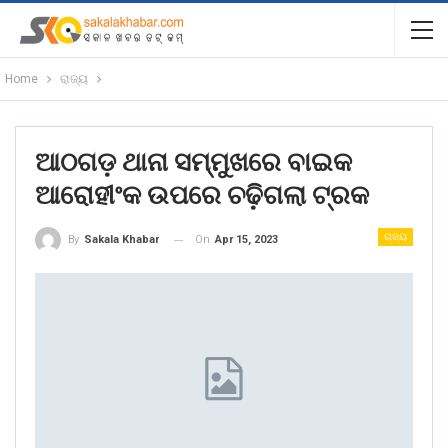
Home
ରାଜ୍ୟ
ଆଠଗଡ଼ ଥାନା ସମ୍ମୁଖରେ ବାଇକ
ଆରୋହୀଂକ ଉପରେ ଚଢ଼ିଗଲା ଟ୍ରକ
ରାଜ୍ୟ
On
Apr 15, 2023
By
Sakala Khabar