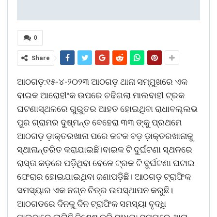
0
Share
ଆଠଗଡ଼:୧୫-୪-୨୦୨୩ ଆଠଗଡ଼ ଥାନା ସମ୍ମୁଖରେ ଏକ
ବାଇକ ଆରୋହୀଂକ ଉପରେ ଚଢିଗଲା ମାଲବାହୀ ଟ୍ରକ
ଘଟଣାସ୍ଥଳରେ ଗୁରୁତର ଆହତ ହୋଇଥିବା ରାଧାବଲ୍ଲଭ
ପୁର ଗ୍ରାମର ଦୁଷ୍ମନ୍ତ ବେହେରା ୩୩ ଙ୍କୁ ପ୍ରଥମେ
ଆଠଗଡ଼ ଡ଼ାକ୍ତରଖାନା ପରେ କଟକ ବଡ଼ ଡ଼ାକ୍ତରଖାନାକୁ
ସ୍ଥାନାନ୍ତରିତ କରାଯାଇଛି।ବାଇକ ଟି ଦୁର୍ଘଟଣା ସ୍ଥଳରେ
ରାସ୍ତା କଡ଼ରେ ପଡ଼ିଥିବା ବେଳେ ଟ୍ରକ ଟି ଦୁର୍ଘଟଣା ଘଟାଇ
ଫେରାର ହୋଇଯାଇଥିବା ଜଣାପଡ଼ିଛି। ଆଠଗଡ଼ ଟ୍ରାଫିକ
ସମସ୍ୟାର ଏକ ନଗ୍ନ ଚିତ୍ର ଉପସ୍ଥାପନ କରୁଛି।
ଆଠଗଡରେ ଦିନକୁ ଦିନ ଟ୍ରାଫିକ ସମସ୍ୟା ବୃଦ୍ଧି