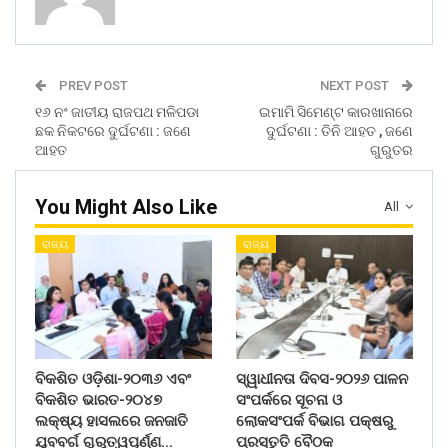
PREV POST
NEXT POST
୧୬ ନଂ ଜାତୀୟ ରାଜପଥ ମଳିପଡା
ଇମାମି ସିମେଣ୍ଟ କାରଖାନାରେ
ଛକ ନିକଟରେ ଦୁର୍ଘଟଣା : ଜଣେ
ଦୁର୍ଘଟଣା : ତିନି ଆହତ , ଜଣେ
ଆହତ
ଗୁରୁତର
You Might Also Like
All
ରାଜ୍ୟ
ରାଜ୍ୟ
ବିକଶିତ ଓଡ଼ିଶା-୨୦୩୬ ଏବଂ
ସ୍ୱାଧୀନତା ଦିବସ-୨୦୨୬ ପାଳନ
ବିକଶିତ ଭାରତ-୨୦୪୭
ସଂପର୍କରେ ସୂଚନା ଓ
ଲକ୍ଷ୍ୟ ହାସଲରେ ଜନଜାତି
ଲୋକସଂପର୍କ ବିଭାଗ ପକ୍ଷରୁ
ଯୁବବର୍ଗ ଗୁରୁତ୍ୱପୂର୍ଣ୍ଣ…
ପ୍ରସ୍ତୁତି ବୈଠକ