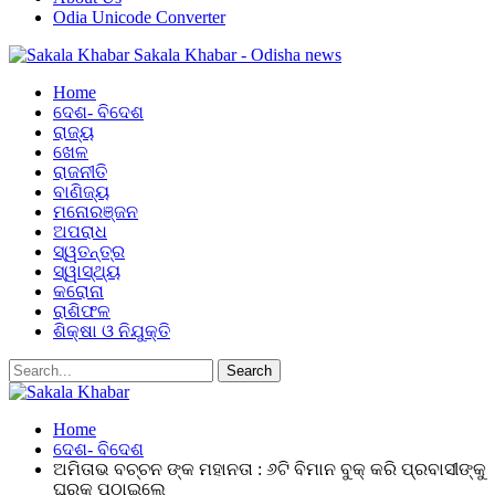
Odia Unicode Converter
Sakala Khabar - Odisha news
Home
ଦେଶ- ବିଦେଶ
ରାଜ୍ୟ
ଖେଳ
ରାଜନୀତି
ବାଣିଜ୍ୟ
ମନୋରଞ୍ଜନ
ଅପରାଧ
ସ୍ୱତନ୍ତ୍ର
ସ୍ୱାସ୍ଥ୍ୟ
କରୋନା
ରାଶିଫଳ
ଶିକ୍ଷା ଓ ନିଯୁକ୍ତି
Home
ଦେଶ- ବିଦେଶ
ଅମିତାଭ ବଚ୍ଚନ ଙ୍କ ମହାନତା : ୬ଟି ବିମାନ ବୁକ୍‌ କରି ପ୍ରବାସୀଙ୍କୁ
ଘରକୁ ପଠାଇଲେ