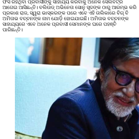
ଫସି ରହିଥିବା ପ୍ରବାସୀଙ୍କୁ ସାହାଯ୍ୟ କରିବାକୁ ଅନେକ ସେଲିବିଟ୍ରି
ଆଗେଇ ଆସିଛନ୍ତି। ବଲିଉଡ୍‌ ଅଭିନେତା ସୋନୁ ସୂଦଙ୍କ ଠାରୁ ଆରମ୍ଭ କରି
ପ୍ରକାଶ ରାଜ, ସ୍ୱରା ଭାସ୍କରଙ୍କ ପରେ ଏବେ ଏହି ତାଲିକାରେ ବିଗ୍‌ ବି
ଅମିତାଭ ବଚ୍ଚନଙ୍କ ନାମ ଯୋଡ଼ି ହୋଇଯାଇଛି। ଅମିତାଭ ବଚ୍ଚନଙ୍କ
ସାହାଯ୍ୟରେ ଏବେ ଅନେକ ପ୍ରବାସୀ ସେମାନଙ୍କ ଘରେ ପହଞ୍ଚି
ପାରିଛନ୍ତି।