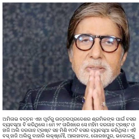
ଅମିତାଭ ବଚ୍ଚନ ଏହା ପୂର୍ବରୁ ଉତ୍ତରପ୍ରଦେଶର ଶ୍ରମିକଙ୍କ ପାଇଁ ବସର
ବ୍ୟବସ୍ଥା ବି କରିଥିଲେ। ମେ ୨୯ ତାରିଖରେ ସେ ମହିମ ଦରଗାହ ଟ୍ରଷ୍ଟ ଓ
ହାଜି ଅଲି ଦରଗାହ ଟ୍ରଷ୍ଟ ସହ ମିଶି ୧୦ଟି ବସର ବ୍ୟବସ୍ଥା କରିଥିଲା। ଏହି
ବସ୍‌ ହାଜି ଅଲିରୁ ବାହାରି ଲକ୍ଷ୍ମୌ, ଆଲହାବାଦ, ଗୋରଖପୁର, ଭଦୋଇରୁ