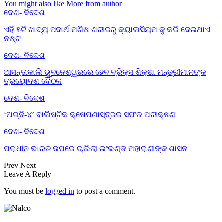
You might also like
More from author
ଦେଶ- ବିଦେଶ
ଏହି ୫ଟି ଖାଦ୍ୟ ପଦାର୍ଥ ମଣିଷ ଶରୀରରୁ କ୍ୟାଲସିୟମ କୁ କରି ଦେଇଥାଏ
ନଷ୍ଟ
ଦେଶ- ବିଦେଶ
ଆସନ୍ତାକାଲି ଭୁବନେଶ୍ୱରରେ ହେବ ବ୍ରିକ୍ସ ଶିକ୍ଷା ମନ୍ତ୍ରୀମାନଙ୍କ
ତ୍ରୟୋଦଶ ବୈଠକ
ଦେଶ- ବିଦେଶ
‘ଅଗ୍ନି-୪’ ବାଲିଷ୍ଟିକ କ୍ଷେପଣାସ୍ତ୍ରର ସଫଳ ପରୀକ୍ଷଣ
ଦେଶ- ବିଦେଶ
ପରାଧୀନ ଭାରତ ଉପରେ ଚାଲିଲା ଇଂଲଣ୍ଡ ମହାରାଣୀଙ୍କ ଶାସନ
Prev
Next
Leave A Reply
You must be
logged in
to post a comment.