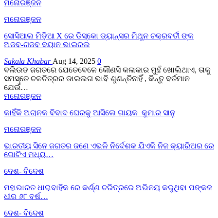
ମନୋରଞ୍ଜନ
ମନୋରଞ୍ଜନ
ସୋସିଆଲ ମିଡ଼ିଆ X ରେ ଡିସ୍କୋ ଡ୍ୟାନ୍ସର ମିଥୁନ ଚକ୍ରବର୍ତୀ ଙ୍କ
ଅଜବ-ଗଜବ ବୟାନ ଭାଇରଲ
Sakala Khabar
Aug 14, 2025
0
ବଲିଉଡ ଜଗତରେ ଯେତେବେଳେ କୌଣସି କଳାକାର ମୁହଁ ଖୋଲିଥାଏ, ତାକୁ
ସମସ୍ତେ ଚଳଚିତ୍ରର ଡାଇଲଗ ଭାବି ଶୁଣନ୍ତିନାହିଁ , କିନ୍ତୁ ବର୍ତମାନ
ଯେଉଁ…
ମନୋରଞ୍ଜନ
କାହିଁକି ଅଚାନକ ବିବାଦ ଘେରକୁ ଆସିଲେ ଗାୟକ କୁମାର ସାନୁ
ମନୋରଞ୍ଜନ
ଭାରତୀୟ ସିନେ ଜଗତର ଜଣେ ଏଭଳି ନିର୍ଦେଶକ ଯିଏକି ନିଜ କ୍ୟାରିଅର ରେ
ଗୋଟିଏ ମଧ୍ୟ…
ଦେଶ- ବିଦେଶ
ମହାଭାରତ ଧାରାବାହିକ ରେ କର୍ଣ୍ଣ ଚରିତ୍ରରେ ଅଭିନୟ କରୁଥିବା ପଙ୍କଜ
ଧୀର ୬୮ ବର୍ଷ…
ଦେଶ- ବିଦେଶ