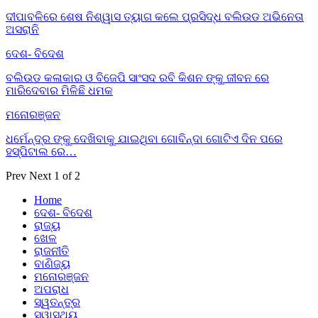
ଦୀପାବଳିରେ ଶେଷ ନିଶ୍ୱାସ ତ୍ୟାଗ କଲେ ପ୍ରସିଦ୍ଧ ବଲିଉଡ ଅଭିନେତା
ଅସରାନି
ଦେଶ- ବିଦେଶ
ବଲିଉଡ କଳାକାର ଓ ବିଜେପି ସାଂସଦ ରବି କିଶନ ଙ୍କୁ ଜୀବନ ରେ
ମାରିଦେବାର ମିଳିଛି ଧମକ
ମନୋରଞ୍ଜନ
ଧର୍ମେନ୍ଦ୍ର ଙ୍କୁ ଦେଖିବାକୁ ଯାଇଥିବା ଗୋବିନ୍ଦା ଗୋଟିଏ ଦିନ ପରେ
ହସ୍ପିଟାଲ ରେ…
Prev
Next
1 of 2
Home
ଦେଶ- ବିଦେଶ
ରାଜ୍ୟ
ଖେଳ
ରାଜନୀତି
ବାଣିଜ୍ୟ
ମନୋରଞ୍ଜନ
ଅପରାଧ
ସ୍ୱତନ୍ତ୍ର
ସ୍ୱାସ୍ଥ୍ୟ