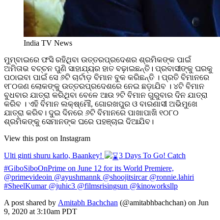
India TV News
ମୁମ୍ବାଇରେ ଫସି ରହିଥିବା ଉତ୍ତରପ୍ରଦେଶର ଶ୍ରମିକଙ୍କ ପାଇଁ
ଅମିତାଭ ବଚ୍ଚନ ପୁଣି ସାହାଯ୍ୟର ହାତ ବଢ଼ାଇଛନ୍ତି। ପ୍ରବାସୀଙ୍କୁ ଘରକୁ
ପଠାଇବା ପାଇଁ ସେ ୬ଟି ଚାର୍ଟାଡ଼ ବିମାନ ବୁକ କରିଛନ୍ତି । ପ୍ରତି ବିମାନରେ
୧୮୦ଜଣ ଲୋକଙ୍କୁ ଉତ୍ତରପ୍ରଦେଶରେ ନେଇ ଛଡ଼ାଯିବ । ୪ଟି ବିମାନ
ବୁଧବାର ଯାତ୍ରା କରିଥିବା ବେଳେ ଆଉ ୨ଟି ବିମାନ ଗୁରୁବାର ଦିନ ଯାତ୍ରା
କରିବ । ଏହି ବିମାନ ଲକ୍ଷ୍ମୌ, ଗୋରଖପୁର ଓ ବାରଣାସୀ ଅଭିମୁଖେ
ଯାତ୍ରା କରିବ। ଦୁଇ ଦିନରେ ୬ଟି ବିମାନରେ ପାଖାପାଖି ୧୦୮୦
ଶ୍ରମିକଙ୍କୁ ସେମାନଙ୍କ ଘରେ ପହଞ୍ଚାଇ ଦିଆଯିବ।
View this post on Instagram
Ulti ginti shuru karlo, Baankey!
3 Days To Go! Catch
#GiboSiboOnPrime on June 12 for its World Premiere,
@primevideoin @ayushmannk @shoojitsircar @ronnie.lahiri
#SheelKumar @juhic3 @filmsrisingsun @kinoworksllp
A post shared by
Amitabh Bachchan
(@amitabhbachchan) on
Jun
9, 2020 at 3:10am PDT