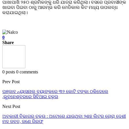
ପାଖାପାଖି ୨୫୦ ଶ୍ରମିକଙ୍କୁ ଧରି ଯାତ୍ରା କରିଥିଲା। ବସରେ ପ୍ରବାସୀଙ୍କ
ଖାଇବା ପିଇବା ଠାରୁ ଆରମ୍ଭ କରି ମେଡିକାଲ କିଟ ମଧ୍ୟ ଉପଲବ୍ଧ
କରାଯାଇଥିଲା।
0
Share
0 posts
0 comments
Prev Post
ପଞ୍ଜାବ ନ୍ୟାସନାଲ ବ୍ୟାଙ୍କରେ ୩୨ କୋଟି ଟଙ୍କା ଠକିଦେଲେ
,ଭୁବନେଶ୍ବରରେ ସିବିଆଇ ଚଢ଼ଉ
Next Post
ଅବକାରୀ ବିଭାଗର ଚଢ଼ଉ : ଅଟୋରେ ଯାଉଥିବା ୨ଶହ ଲିଟର ଚୋରା ଦେଶୀ
ମଦ ଜବତ, ଜଣେ ଗିରଫ୍