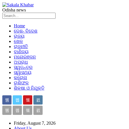
Odisha news
Home
ଦେଶ- ବିଦେଶ
ରାଜ୍ୟ
ଖେଳ
ରାଜନୀତି
ବାଣିଜ୍ୟ
ମନୋରଞ୍ଜନ
ଅପରାଧ
ସ୍ୱତନ୍ତ୍ର
ସ୍ୱାସ୍ଥ୍ୟ
କରୋନା
ରାଶିଫଳ
ଶିକ୍ଷା ଓ ନିଯୁକ୍ତି
Friday, August 7, 2026
About Us