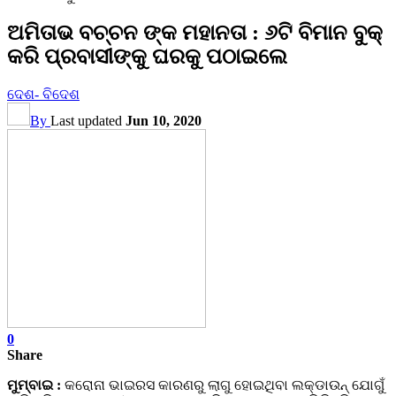
ଅମିତାଭ ବଚ୍ଚନ ଙ୍କ ମହାନତା : ୬ଟି ବିମାନ ବୁକ୍‌
କରି ପ୍ରବାସୀଙ୍କୁ ଘରକୁ ପଠାଇଲେ
ଦେଶ- ବିଦେଶ
By
Last updated
Jun 10, 2020
0
Share
ମୁମ୍ବାଇ :
କରୋନା ଭାଇରସ କାରଣରୁ ଲାଗୁ ହୋଇଥିବା ଲକ୍‌ଡାଉନ୍‌ ଯୋଗୁଁ