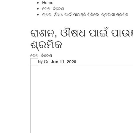
Home
ଦେଶ- ବିଦେଶ
ରାଶନ, ଔଷଧ ପାଇଁ ପାଉଞ୍ଜି ବିକିଲେ ପ୍ରବାସୀ ଶ୍ରମିକ
ରାଶନ, ଔଷଧ ପାଇଁ ପାଉଞ୍
ଶ୍ରମିକ
ଦେଶ- ବିଦେଶ
By
On
Jun 11, 2020