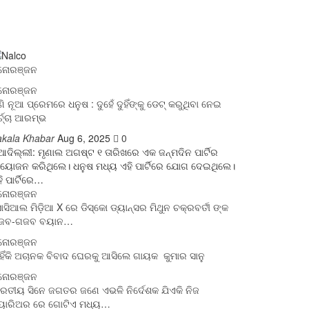
ନୋରଞ୍ଜନ
ନୋରଞ୍ଜନ
ଣି ନୂଆ ପ୍ରେମରେ ଧନୁଷ : ଦୁହେଁ ଦୁହିଁଙ୍କୁ ଡେଟ୍ କରୁଥିବା ନେଇ
୍ଚ୍ଚା ଆରମ୍ଭ
akala Khabar
Aug 6, 2025
0
ଆଦିଲ୍ଲୀ: ମୃଣାଲ ଅଗଷ୍ଟ ୧ ତାରିଖରେ ଏକ ଜନ୍ମଦିନ ପାର୍ଟିର
ୟୋଜନ କରିଥିଲେ। ଧନୁଷ ମଧ୍ୟ ଏହି ପାର୍ଟିରେ ଯୋଗ ଦେଇଥିଲେ।
ି ପାର୍ଟିରେ…
ନୋରଞ୍ଜନ
ସିଆଲ ମିଡ଼ିଆ X ରେ ଡିସ୍କୋ ଡ୍ୟାନ୍ସର ମିଥୁନ ଚକ୍ରବର୍ତୀ ଙ୍କ
ଜବ-ଗଜବ ବୟାନ…
ନୋରଞ୍ଜନ
ହିଁକି ଅଚାନକ ବିବାଦ ଘେରକୁ ଆସିଲେ ଗାୟକ କୁମାର ସାନୁ
ନୋରଞ୍ଜନ
ରତୀୟ ସିନେ ଜଗତର ଜଣେ ଏଭଳି ନିର୍ଦେଶକ ଯିଏକି ନିଜ
୍ୟାରିଅର ରେ ଗୋଟିଏ ମଧ୍ୟ…