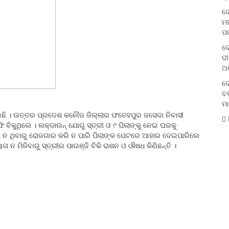
ଦ
ମହ
ପ
ଦ
ଦୀ
ଅଭ
ଦ
ବଲ
ମା
କାଇଛି । ଉତ୍ତର ପ୍ରଦେଶ କନୌଜ ଜିଲ୍ଲାର ଫତେହପୁର ଜସେଦା ନିବାସୀ
ି ବିକୁଥିଲେ । ଲକ୍‌ଡାଉନ୍‌ ଯୋଗୁ ସ୍ତ୍ରୀ ଓ ୯ ପିଲାଙ୍କୁ ନେଇ ଘରକୁ
 କାମ ନ ଥିବାରୁ ରୋଜଗାର କରି ନ ପାରି ପିଲାଙ୍କ ପେଟରେ ଆହାର ଦେଇପାରିଲେ
ା ନ ମିଳିବାରୁ ସ୍ତ୍ରୀର ପାଉଞ୍ଜି ବିକି ରାଶନ ଓ ଔଷଧ କିଣିଛନ୍ତି ।