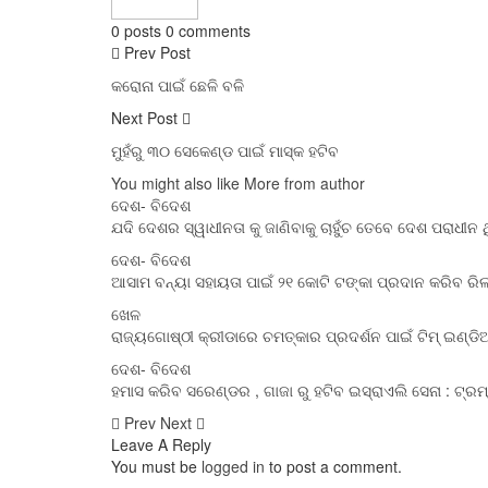
0 posts
0 comments
Prev Post
କରୋନା ପାଇଁ ଛେଳି ବଳି
Next Post
ମୁହଁରୁ ୩୦ ସେକେଣ୍ଡ ପାଇଁ ମାସ୍କ ହଟିବ
You might also like
More from author
ଦେଶ- ବିଦେଶ
ଯଦି ଦେଶର ସ୍ୱାଧୀନତା କୁ ଜାଣିବାକୁ ଚାହୁଁଚ ତେବେ ଦେଶ ପରାଧୀନ 
ଦେଶ- ବିଦେଶ
ଆସାମ ବନ୍ୟା ସହାୟତା ପାଇଁ ୨୧ କୋଟି ଟଙ୍କା ପ୍ରଦାନ କରିବ ରି
ଖେଳ
ରାଜ୍ୟଗୋଷ୍ଠୀ କ୍ରୀଡାରେ ଚମତ୍କାର ପ୍ରଦର୍ଶନ ପାଇଁ ଟିମ୍ ଇଣ୍ଡ
ଦେଶ- ବିଦେଶ
ହମାସ କରିବ ସରେଣ୍ଡର , ଗାଜା ରୁ ହଟିବ ଇସ୍ରାଏଲି ସେନା : ଟ୍ର
Prev
Next
Leave A Reply
You must be
logged in
to post a comment.