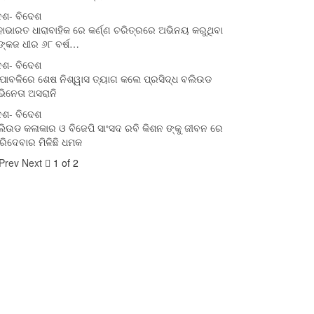
େଶ- ବିଦେଶ
ାଭାରତ ଧାରାବାହିକ ରେ କର୍ଣ୍ଣ ଚରିତ୍ରରେ ଅଭିନୟ କରୁଥିବା
ଙ୍କଜ ଧୀର ୬୮ ବର୍ଷ…
େଶ- ବିଦେଶ
ପାବଳିରେ ଶେଷ ନିଶ୍ୱାସ ତ୍ୟାଗ କଲେ ପ୍ରସିଦ୍ଧ ବଲିଉଡ
ିନେତା ଅସରାନି
େଶ- ବିଦେଶ
ିଉଡ କଳାକାର ଓ ବିଜେପି ସାଂସଦ ରବି କିଶନ ଙ୍କୁ ଜୀବନ ରେ
ରିଦେବାର ମିଳିଛି ଧମକ
Prev
Next
1 of 2