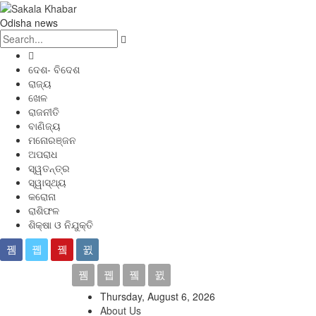
Odisha news
ଦେଶ- ବିଦେଶ
ରାଜ୍ୟ
ଖେଳ
ରାଜନୀତି
ବାଣିଜ୍ୟ
ମନୋରଞ୍ଜନ
ଅପରାଧ
ସ୍ୱତନ୍ତ୍ର
ସ୍ୱାସ୍ଥ୍ୟ
କରୋନା
ରାଶିଫଳ
ଶିକ୍ଷା ଓ ନିଯୁକ୍ତି
Thursday, August 6, 2026
About Us