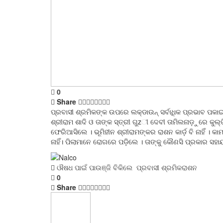
0
Share
ପ୍ରବାସୀ ଶ୍ରମିକଙ୍କ ଉପରେ ଲକ୍‌ଡାଉନ୍‌ ସର୍ବାଧିକ ପ୍ରଭାବ ପ
ଶ୍ରୀରାମ ଶାଦି ଓ ତାଙ୍କ ସ୍ତ୍ରୀ ଗୁzୀ ଦେବୀ ତାମିଲନାଡ଼ୁରେ କୁଲ୍‌ଫ
ଫେରିଆସିଲେ । ଭୂମିହୀନ ଶ୍ରୀରାମଙ୍କର ରାଶନ କାର୍ଡ଼ ବି ନାହିଁ ।
ନାହିଁ। ପିଲାମାନେ ରୋଗରେ ପଡ଼ିଲେ । ତାଙ୍କୁ କୌଣସି ପ୍ରକାର ସହାୟତ
ଔଷଧ ପାଇଁ ପାଉଞ୍ଜି ବିକିଲେ ପ୍ରବାସୀ ଶ୍ରମିକ
ରାଶନ
0
Share