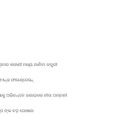
ଥିବାର କାହାଣୀ ମଧ୍ୟ ଜାଣିବା ଜରୁରୀ
ଲାଏନ୍ସ ଫାଉଣ୍ଡେସନ୍
ିଆକୁ ଅଭିନନ୍ଦନ ଜଣାଇଲେ ନୀତା ଅମ୍ବାନୀ
ମ୍ପ ଙ୍କ ବଡ଼ ଘୋଷଣା