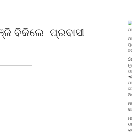
ଜି ବିକିଲେ ପ୍ରବାସୀ
ମ
ମ
ପୁ
ଚର
S
ନୂ
ଆ
ଏହ
ମ
ସୋ
ଅ
ମ
କା
ମ
ଭା
କ