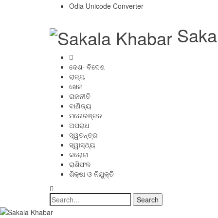
Odia Unicode Converter
Saka
ଦେଶ- ବିଦେଶ
ରାଜ୍ୟ
ଖେଳ
ରାଜନୀତି
ବାଣିଜ୍ୟ
ମନୋରଞ୍ଜନ
ଅପରାଧ
ସ୍ୱତନ୍ତ୍ର
ସ୍ୱାସ୍ଥ୍ୟ
କରୋନା
ରାଶିଫଳ
ଶିକ୍ଷା ଓ ନିଯୁକ୍ତି