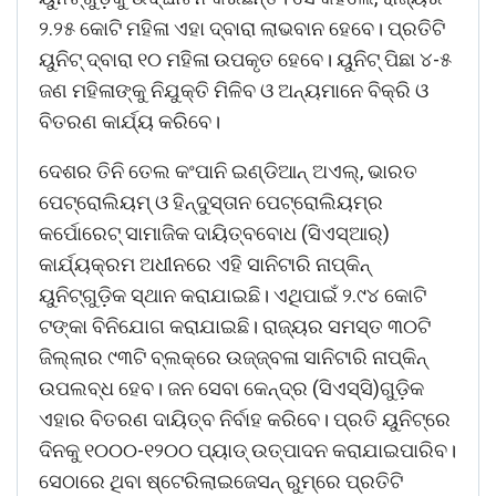
୨.୨୫ କୋଟି ମହିଳା ଏହା ଦ୍ବାରା ଲାଭବାନ ହେ‌ବେ। ପ୍ରତିଟି
ୟୁନିଟ୍ ଦ୍ବାରା ୧୦ ମହିଳା ଉପକୃତ ହେବେ। ୟୁନିଟ୍ ପିଛା ୪-୫
ଜଣ ମହିଳାଙ୍କୁ ନିଯୁକ୍ତି ମିଳିବ ଓ ଅନ୍ୟମାନେ ବିକ୍ରି ଓ
ବିତରଣ କାର୍ଯ୍ୟ କରିବେ।
ଦେଶର ତିନି ତେଲ କଂପାନି ଇଣ୍ଡିଆନ୍ ଅଏଲ୍‌, ଭାରତ
ପେଟ୍ରୋଲିୟମ୍ ଓ ହିନ୍ଦୁସ୍ତାନ ପେଟ୍ରୋଲିୟମ୍‌ର
କର୍ପୋରେଟ୍ ସାମାଜିକ ଦାୟିତ୍ବବୋଧ (ସିଏସ୍‌ଆର୍‌)
କାର୍ଯ୍ୟକ୍ରମ ଅଧୀନରେ ଏହି ସାନିଟାରି ନାପ୍‌କିନ୍
ୟୁନିଟ୍‌ଗୁଡ଼ିକ ସ୍ଥାନ କରାଯାଇଛି। ଏଥିପାଇଁ ୨.୯୪ କୋଟି
ଟଙ୍କା ବିନିଯୋଗ କରାଯାଇଛି। ରାଜ୍ୟର ସମସ୍ତ ୩୦ଟି
ଜିଲ୍ଲାର ୯୩ଟି ବ୍ଲକ୍‌ରେ ଉଜ୍ଜ୍ବଳା ସାନିଟାରି ନାପ୍‌କିନ୍
ଉପଲବ୍ଧ ହେବ। ଜନ ସେବା କେନ୍ଦ୍ର (ସିଏସ୍‌ସି)ଗୁଡ଼ିକ
ଏହାର ବିତରଣ ଦାୟିତ୍ବ ନିର୍ବାହ କରିବେ। ପ୍ରତି ୟୁନିଟ୍‌ରେ
ଦିନକୁ ୧୦୦୦-୧୨୦୦ ପ୍ୟାଡ୍ ଉତ୍ପାଦନ କରାଯାଇପାରିବ।
ସେଠାରେ ଥିବା ଷ୍ଟେରିଲାଇଜେସନ୍‌ ରୁମ୍‌ରେ ପ୍ରତିଟି