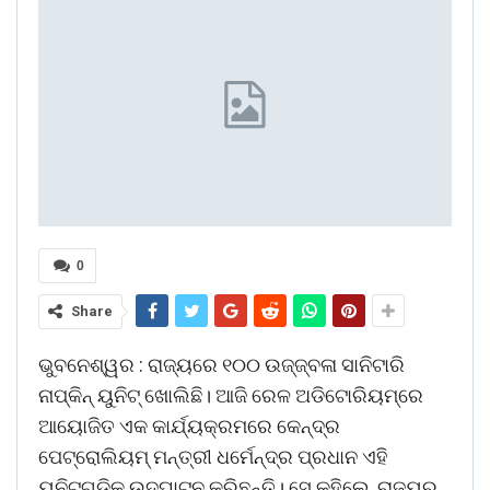
0
Share
ଭୁବନେଶ୍ୱର : ରାଜ୍ୟରେ ୧୦୦ ଉଜ୍ଜ୍ବଳା ସାନିଟାରି
ନାପ୍‌କିନ୍ ୟୁନିଟ୍ ଖୋଲିଛି। ଆଜି ରେଳ ଅଡିଟୋରିୟମ୍‌ରେ
ଆୟୋଜିତ ଏକ କାର୍ଯ୍ୟକ୍ରମରେ କେନ୍ଦ୍ର
ପେଟ୍ରୋଲିୟମ୍ ମନ୍ତ୍ରୀ ଧର୍ମେନ୍ଦ୍ର ପ୍ରଧାନ ଏହି
ୟୁନିଟ୍‌ଗୁଡ଼ିକୁ ଉଦ୍‌ଘାଟନ କରିଛନ୍ତି। ସେ କହିଲେ, ରାଜ୍ୟର