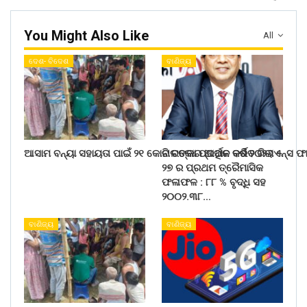
You Might Also Like
All
ଦେଶ- ବିଦେଶ
ବାଣିଜ୍ୟ
ଆସାମ ବନ୍ୟା ସହାୟତା ପାଇଁ ୨୧ କୋଟି ଟଙ୍କା ପ୍ରଦାନ କରିବ ରିଲାଏନ୍ସ ଫ
ନାଲକୋର ଆର୍ଥିକ ବର୍ଷ ୨୦୨୬ –
୨୭ ର ପ୍ରଥମ ତ୍ରୈମାସିକ
ଫଳାଫଳ : ୮୮ % ବୃଦ୍ଧି ସହ
୨୦୦୨.୩୮…
ବାଣିଜ୍ୟ
ବାଣିଜ୍ୟ