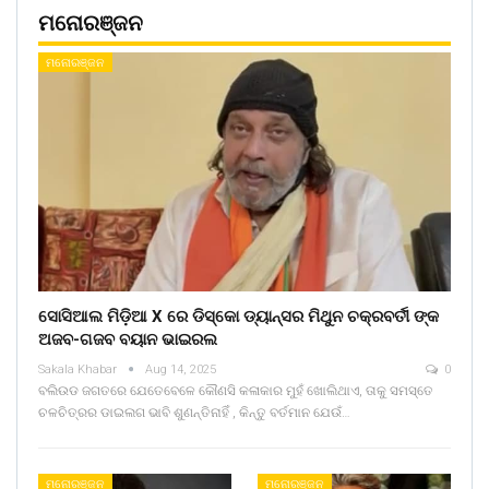
ମନୋରଞ୍ଜନ
ମନୋରଞ୍ଜନ
ସୋସିଆଲ ମିଡ଼ିଆ X ରେ ଡିସ୍କୋ ଡ୍ୟାନ୍ସର ମିଥୁନ ଚକ୍ରବର୍ତୀ ଙ୍କ
ଅଜବ-ଗଜବ ବୟାନ ଭାଇରଲ
Sakala Khabar
Aug 14, 2025
0
ବଲିଉଡ ଜଗତରେ ଯେତେବେଳେ କୌଣସି କଳାକାର ମୁହଁ ଖୋଲିଥାଏ, ତାକୁ ସମସ୍ତେ
ଚଳଚିତ୍ରର ଡାଇଲଗ ଭାବି ଶୁଣନ୍ତିନାହିଁ , କିନ୍ତୁ ବର୍ତମାନ ଯେଉଁ…
ମନୋରଞ୍ଜନ
ମନୋରଞ୍ଜନ