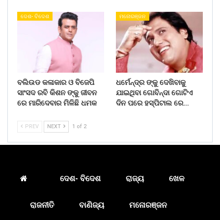
ଦେଶ- ବିଦେଶ
ମନୋରଞ୍ଜନ
ବଲିଉଡ କଳାକାର ଓ ବିଜେପି
ଧର୍ମେନ୍ଦ୍ର ଙ୍କୁ ଦେଖିବାକୁ
ସାଂସଦ ରବି କିଶନ ଙ୍କୁ ଜୀବନ
ଯାଇଥିବା ଗୋବିନ୍ଦା ଗୋଟିଏ
ରେ ମାରିଦେବାର ମିଳିଛି ଧମକ
ଦିନ ପରେ ହସ୍ପିଟାଲ ରେ…
PREV
NEXT
1 of 2
ଦେଶ- ବିଦେଶ
ରାଜ୍ୟ
ଖେଳ
ରାଜନୀତି
ବାଣିଜ୍ୟ
ମନୋରଞ୍ଜନ