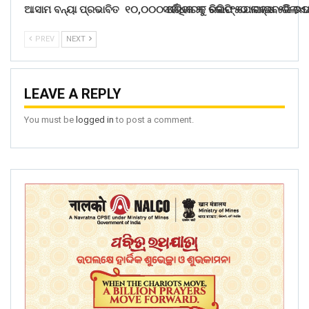
ଆସାମ ବନ୍ୟା ପ୍ରଭାବିତ ୧୦,୦୦୦ ପରିବାରକୁ ରିଲିଫ୍ ଯୋଗାଇବ ରିଲାଏ
ସର୍ବାଧିକ ୨୮ କୋଟି ୫୦ ଲକ୍ଷ ୫ଜି ଉ
PREV
NEXT
LEAVE A REPLY
You must be
logged in
to post a comment.