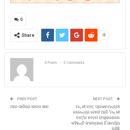
0
Share
0 Posts
0 Comments
PREV POST
NEXT POST
ଆର ପାରିରେ କାଦର ଖାନ
ମନ୍‌ କୀ ବାତ୍‌: ପ୍ରଧାନମନ୍ତ୍ରୀ
ନରେନ୍ଦ୍ର ମୋଦୀ ଆଜି ‘ମନ୍‌ କୀ
ବାତ୍‌’ର ୫୧ତମ ସଂସ୍କରଣରେ
କହିଛନ୍ତି ସଂକଳ୍ପରେ ହିଁ ସାମର୍ଥ୍ୟ
ରହିଛି