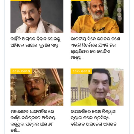
କାହିଁକି ଅଚାନକ ବିବାଦ ଘେରକୁ
ଭାରତୀୟ ସିନେ ଜଗତର ଜଣେ
ଆସିଲେ ଗାୟକ କୁମାର ସାନୁ
ଏଭଳି ନିର୍ଦେଶକ ଯିଏକି ନିଜ
କ୍ୟାରିଅର ରେ ଗୋଟିଏ
ମଧ୍ୟ…
ଦେଶ- ବିଦେଶ
ଦେଶ- ବିଦେଶ
ମହାଭାରତ ଧାରାବାହିକ ରେ
ଦୀପାବଳିରେ ଶେଷ ନିଶ୍ୱାସ
କର୍ଣ୍ଣ ଚରିତ୍ରରେ ଅଭିନୟ
ତ୍ୟାଗ କଲେ ପ୍ରସିଦ୍ଧ
କରୁଥିବା ପଙ୍କଜ ଧୀର ୬୮
ବଲିଉଡ ଅଭିନେତା ଅସରାନି
ବର୍ଷ…