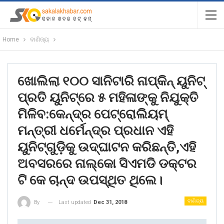
Home
ବାଣିଜ୍ୟ
ଖୋଲିଲା ୧୦୦ ସାନିଟାରି ନାପ୍‌କିନ୍‌ ୟୁନିଟ୍
ପ୍ରତି ୟୁନିଟ୍‌ରେ ୫ ମହିଳାଙ୍କୁ ନିଯୁକ୍ତି
ମିଳିବ:କେନ୍ଦ୍ର ପେଟ୍ରୋଲିୟମ୍
ମନ୍ତ୍ରୀ ଧର୍ମେନ୍ଦ୍ର ପ୍ରଧାନ ଏହି
ୟୁନିଟ୍‌ଗୁଡ଼ିକୁ ଉଦ୍‌ଘାଟନ କରିଛନ୍ତି,ଏହି
ଅବସରରେ ନାଲ୍‌କ‌ୋ ସିଏମଡି ଡକ୍ଟର
ଟି କେ ଚାନ୍ଦ ଉପସ୍ଥିତ ଥିଲେ।
ବାଣିଜ୍ୟ
Last updated
Dec 31, 2018
By