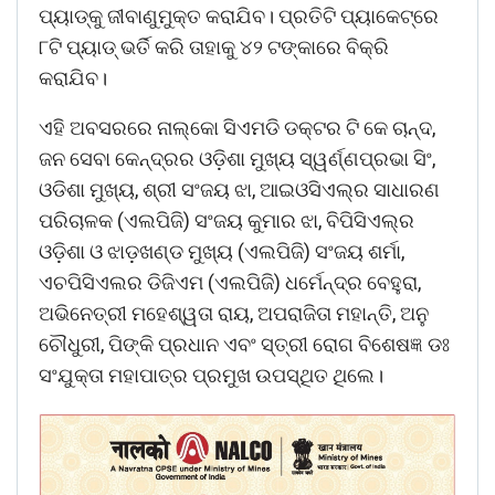
ପ୍ୟାଡ୍‌କୁ ‌ଜୀବାଣୁମୁକ୍ତ କରାଯିବ। ପ୍ରତିଟି ପ୍ୟା‌କେଟ୍‌ରେ
୮ଟି ପ୍ୟାଡ୍‌ ଭର୍ତି କରି ତାହାକୁ ୪୨ ଟଙ୍କାରେ ବିକ୍ରି
କରାଯିବ।
ଏହି ଅବସରରେ ନାଲ୍‌କ‌ୋ ସିଏମଡି ଡକ୍ଟର ଟି କେ ଚାନ୍ଦ,
ଜନ ସେବା କେନ୍ଦ୍ରର ଓଡ଼ିଶା ମୁଖ୍ୟ ସ୍ୱର୍ଣ୍ଣପ୍ରଭା ସିଂ,
ଓଡିଶା ମୁଖ୍ୟ, ଶ୍ରୀ ସଂଜୟ ଝା, ଆଇଓସିଏଲ୍‌ର ସାଧାରଣ
ପରିଚାଳକ (ଏଲପିଜି) ସଂଜୟ କୁମାର ଝା, ବିପିସିଏଲ୍‌ର
ଓଡ଼ିଶା ଓ ଝାଡ଼ଖଣ୍ଡ ମୁଖ୍ୟ (ଏଲପିଜି) ସଂଜୟ ଶର୍ମା,
ଏଚପିସିଏଲର ଡିଜିଏମ (ଏଲପିଜି) ଧର୍ମେନ୍ଦ୍ର ବେହୁରା,
ଅଭିନେତ୍ରୀ ମହେଶ୍ୱତା ରାୟ, ଅପରାଜିତା ମହାନ୍ତି, ଅନୁ
ଚୌଧୁରୀ, ପିଙ୍କି ପ୍ରଧାନ ଏବଂ ସ୍ତ୍ରୀ ରୋଗ ବିଶେଷଜ୍ଞ ଡଃ
ସଂଯୁକ୍ତା ମହାପାତ୍ର ପ୍ରମୁଖ ଉପସ୍ଥିତ ଥିଲେ।