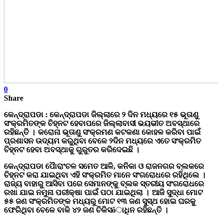
0
Share
କେନ୍ଦ୍ରାପଡା :
କେନ୍ଦ୍ରାପଡା
ଜିଲ୍ଲାରେ
୨
ଦିନ
ମଧ୍ୟରେ
୧୫
ଭୂତାଣୁ
ସଂକ୍ରମିତଙ୍କ
ଚିହ୍ନଟ
ହେବାପରେ
ଜିଲ୍ଲାବାସୀ
ଭୟଭୀତ
ଅବସ୍ଥାରେ
ରହିଛନ୍ତି
।
କରୋନା
ଭୂତାଣୁ
ସଂକ୍ରମଣ
କଟକଣା
କୋହଳ
କରିବା
ପାଇଁ
ପ୍ରଶାସନ
ଉଦ୍ୟମ
କରୁଥିବା
ବେଳେ
୨ଦିନ
ମଧ୍ୟରେ
ଏତେ
ସଂକ୍ରମିତ
ଚିହ୍ନଟ
ହେବା
ଅବସ୍ଥାକୁ
ଗୁରୁତର
କରିଦେଇଛି
।
କେନ୍ଦ୍ରାପଡା
ପୈାରାଂଚଳ
ସମେତ
ଆଳି
,
କନିକା
ଓ
ରାଜନଗର
ବ୍ଲକରେ
ଚିହ୍ନଟ
କରା
ଯାଇଥିବା
ଏହି
ସଂକ୍ରମିତ
ମାନେ
ସଂଗରୋଧରେ
ରହିଥିଲେ
।
ରାଜ୍ୟ
ବାହାରୁ
ଆସିବା
ପରେ
ସେମାନଙ୍କୁ
ବ୍ଲକ
ସ୍ତରୀୟ
ସଂଗରୋଧରେ
ରଖା
ଯାଇ
ନମୁନା
ପରୀକ୍ଷା
ପାଇଁ
ପଠା
ଯାଇଥିଲା
।
ଆଜି
ସୁଦ୍ଧା
ମୋଟ
୫୫
ଜଣ
ସଂକ୍ରମିତଙ୍କ
ମଧ୍ୟରୁ
ମୋଟ
୧୩
ଜଣ
ସୁସ୍ଥ
ହୋଇ
ଘରକୁ
ଫେରିଥିବା
ବେଳେ
ବାକି
୪୨
ଜଣ
ଚିକିସ
ô
ାଧିନ
ରହିଛନ୍ତି
।