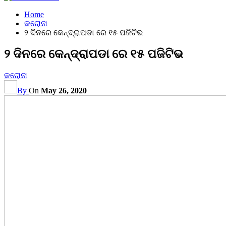
Home
କରୋନା
୨ ଦିନରେ କେନ୍ଦ୍ରାପଡା ରେ ୧୫ ପଜିଟିଭ
୨ ଦିନରେ କେନ୍ଦ୍ରାପଡା ରେ ୧୫ ପଜିଟିଭ
କରୋନା
By
On
May 26, 2020