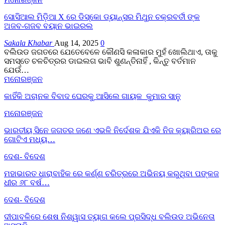
ସୋସିଆଲ ମିଡ଼ିଆ X ରେ ଡିସ୍କୋ ଡ୍ୟାନ୍ସର ମିଥୁନ ଚକ୍ରବର୍ତୀ ଙ୍କ
ଅଜବ-ଗଜବ ବୟାନ ଭାଇରଲ
Sakala Khabar
Aug 14, 2025
0
ବଲିଉଡ ଜଗତରେ ଯେତେବେଳେ କୌଣସି କଳାକାର ମୁହଁ ଖୋଲିଥାଏ, ତାକୁ
ସମସ୍ତେ ଚଳଚିତ୍ରର ଡାଇଲଗ ଭାବି ଶୁଣନ୍ତିନାହିଁ , କିନ୍ତୁ ବର୍ତମାନ
ଯେଉଁ…
ମନୋରଞ୍ଜନ
କାହିଁକି ଅଚାନକ ବିବାଦ ଘେରକୁ ଆସିଲେ ଗାୟକ କୁମାର ସାନୁ
ମନୋରଞ୍ଜନ
ଭାରତୀୟ ସିନେ ଜଗତର ଜଣେ ଏଭଳି ନିର୍ଦେଶକ ଯିଏକି ନିଜ କ୍ୟାରିଅର ରେ
ଗୋଟିଏ ମଧ୍ୟ…
ଦେଶ- ବିଦେଶ
ମହାଭାରତ ଧାରାବାହିକ ରେ କର୍ଣ୍ଣ ଚରିତ୍ରରେ ଅଭିନୟ କରୁଥିବା ପଙ୍କଜ
ଧୀର ୬୮ ବର୍ଷ…
ଦେଶ- ବିଦେଶ
ଦୀପାବଳିରେ ଶେଷ ନିଶ୍ୱାସ ତ୍ୟାଗ କଲେ ପ୍ରସିଦ୍ଧ ବଲିଉଡ ଅଭିନେତା