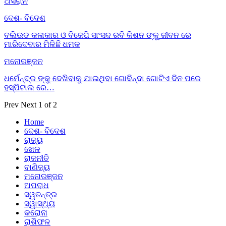
ଅସରାନି
ଦେଶ- ବିଦେଶ
ବଲିଉଡ କଳାକାର ଓ ବିଜେପି ସାଂସଦ ରବି କିଶନ ଙ୍କୁ ଜୀବନ ରେ
ମାରିଦେବାର ମିଳିଛି ଧମକ
ମନୋରଞ୍ଜନ
ଧର୍ମେନ୍ଦ୍ର ଙ୍କୁ ଦେଖିବାକୁ ଯାଇଥିବା ଗୋବିନ୍ଦା ଗୋଟିଏ ଦିନ ପରେ
ହସ୍ପିଟାଲ ରେ…
Prev
Next
1 of 2
Home
ଦେଶ- ବିଦେଶ
ରାଜ୍ୟ
ଖେଳ
ରାଜନୀତି
ବାଣିଜ୍ୟ
ମନୋରଞ୍ଜନ
ଅପରାଧ
ସ୍ୱତନ୍ତ୍ର
ସ୍ୱାସ୍ଥ୍ୟ
କରୋନା
ରାଶିଫଳ