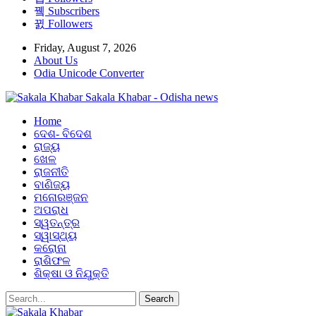
Subscribers
Followers
Friday, August 7, 2026
About Us
Odia Unicode Converter
Sakala Khabar - Odisha news
Home
ଦେଶ- ବିଦେଶ
ରାଜ୍ୟ
ଖେଳ
ରାଜନୀତି
ବାଣିଜ୍ୟ
ମନୋରଞ୍ଜନ
ଅପରାଧ
ସ୍ୱତନ୍ତ୍ର
ସ୍ୱାସ୍ଥ୍ୟ
କରୋନା
ରାଶିଫଳ
ଶିକ୍ଷା ଓ ନିଯୁକ୍ତି