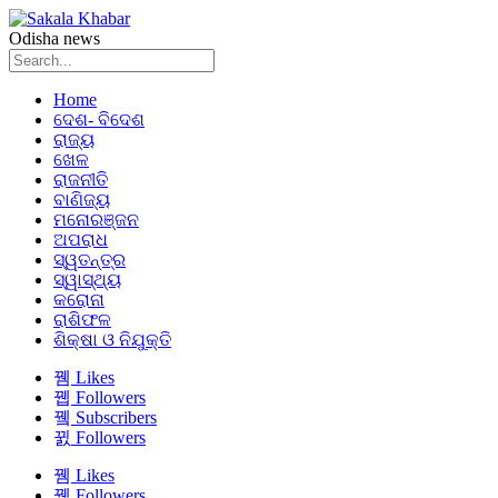
Odisha news
Home
ଦେଶ- ବିଦେଶ
ରାଜ୍ୟ
ଖେଳ
ରାଜନୀତି
ବାଣିଜ୍ୟ
ମନୋରଞ୍ଜନ
ଅପରାଧ
ସ୍ୱତନ୍ତ୍ର
ସ୍ୱାସ୍ଥ୍ୟ
କରୋନା
ରାଶିଫଳ
ଶିକ୍ଷା ଓ ନିଯୁକ୍ତି
Likes
Followers
Subscribers
Followers
Likes
Followers