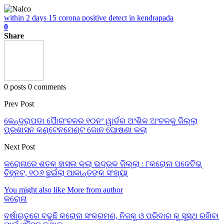
within 2 days 15 corona positive detect in kendrapada
0
Share
0 posts
0 comments
Prev Post
କେନ୍ଦ୍ରାପଡା ପୈାରଂଚଳର ୧୦ନଂ ୱାର୍ଡର ଅଂଶିକ ଅଂଚଳକୁ ଜିଲ୍ଲା
ପ୍ରଶାସନ କଣ୍ଟେନମେଣ୍ଟ ଜୋନ ଘୋଷଣା କଲା
Next Post
କରୋନାରେ ଶତକ ହାସଲ କଲା ଭଦ୍ରକ ଜିଲ୍ଲା : ୮କରୋନା ପଜେଟିଭ୍
ଚିହ୍ନଟ, ୧୦୬ ଛୁଇଁଲା ଆକାନ୍ତଙ୍କ ସଂଖ୍ୟା
You might also like
More from author
କରୋନା
ବର୍ଷାଋତୁରେ ବଢୁଛି କରୋନା ସଂକ୍ରମଣ, ନିଜକୁ ଓ ପରିବାର କୁ ସୁସ୍ଥ ରଖିବା