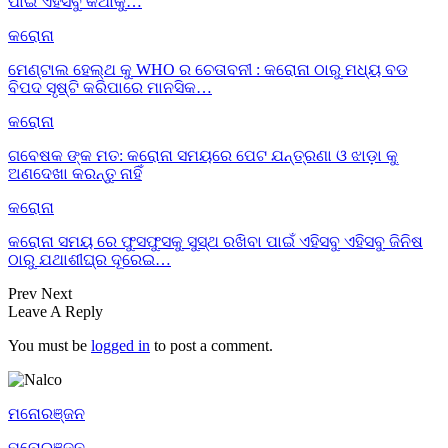
ପାଇଁ ଏହିସବୁ କଥାକୁ…
କରୋନା
ମେଣ୍ଟାଲ ହେଲ୍ଥ କୁ WHO ର ଚେତାବନୀ : କରୋନା ଠାରୁ ମଧ୍ୟ ବଡ
ବିପଦ ସୃଷ୍ଟି କରିପାରେ ମାନସିକ…
କରୋନା
ଗବେଷକ ଙ୍କ ମତ: କରୋନା ସମୟରେ ପେଟ ଯନ୍ତ୍ରଣା ଓ ଝାଡ଼ା କୁ
ଅଣଦେଖା କରନ୍ତୁ ନାହିଁ
କରୋନା
କରୋନା ସମୟ ରେ ଫୁସଫୁସକୁ ସୁସ୍ଥ ରଖିବା ପାଇଁ ଏହିସବୁ ଏହିସବୁ ଜିନିଷ
ଠାରୁ ଯଥାଶୀଘ୍ର ଦୂରେଇ…
Prev
Next
Leave A Reply
You must be
logged in
to post a comment.
ମନୋରଞ୍ଜନ
ମନୋରଞ୍ଜନ