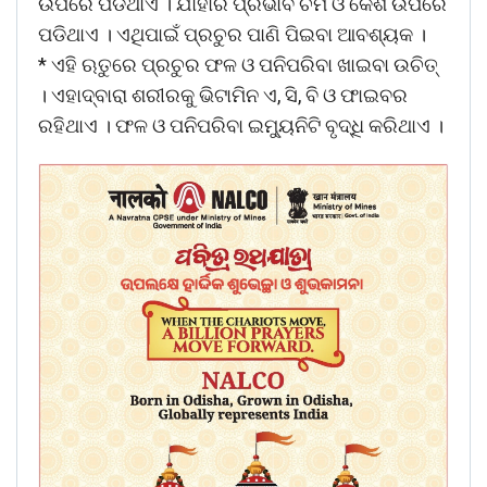
ଉପରେ ପଡିଥାଏ । ଯାହାର ପ୍ରଭାବ ଚର୍ମ ଓ କେଶ ଉପରେ
ପଡିଥାଏ । ଏଥିପାଇଁ ପ୍ରଚୁର ପାଣି ପିଇବା ଆବଶ୍ୟକ ।
* ଏହି ଋତୁରେ ପ୍ରଚୁର ଫଳ ଓ ପନିପରିବା ଖାଇବା ଉଚିତ୍
। ଏହାଦ୍ବାରା ଶରୀରକୁ ଭିଟାମିନ ଏ, ସି, ବି ଓ ଫାଇବର
ରହିଥାଏ । ଫଳ ଓ ପନିପରିବା ଇମ୍ୟୁନିଟି ବୃଦ୍ଧି କରିଥାଏ ।