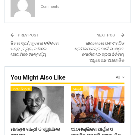
Comments
PREV POST
NEXT POST
ନିଜର ସ୍ପର୍ମ୍ କୁ ନେଇ ଚର୍ଚ୍ଚାରେ
ନାଲକୋରେ ଅଣସଂଗଠିତ
ଷଣ୍ଢ , ମୂଲ୍ୟ ଜାଣିଲେ
ଶ୍ରମିକମାନଙ୍କ ପାଇଁ ଇ-ଶ୍ରମ
ହୋଇଯିବେ ଆଶ୍ଚର୍ଯ୍ୟ
ପୋର୍ଟାଲରେ ସୂଚନା ବିନିମୟ
ଅଧିବେଶନ ଆୟୋଜିତ
You Might Also Like
All
ଦେଶ- ବିଦେଶ
ରାଜ୍ୟ
ମହାତ୍ମା ଗାନ୍ଧୀ ଓ ସ୍ୱାଧୀନତା
ଆଠମଲ୍ଲିକର ଆର୍ଥିକ ଓ