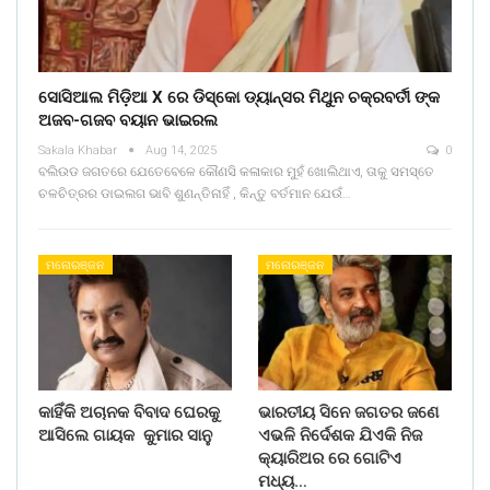
ସୋସିଆଲ ମିଡ଼ିଆ X ରେ ଡିସ୍କୋ ଡ୍ୟାନ୍ସର ମିଥୁନ ଚକ୍ରବର୍ତୀ ଙ୍କ
ଅଜବ-ଗଜବ ବୟାନ ଭାଇରଲ
Sakala Khabar
Aug 14, 2025
0
ବଲିଉଡ ଜଗତରେ ଯେତେବେଳେ କୌଣସି କଳାକାର ମୁହଁ ଖୋଲିଥାଏ, ତାକୁ ସମସ୍ତେ
ଚଳଚିତ୍ରର ଡାଇଲଗ ଭାବି ଶୁଣନ୍ତିନାହିଁ , କିନ୍ତୁ ବର୍ତମାନ ଯେଉଁ…
ମନୋରଞ୍ଜନ
ମନୋରଞ୍ଜନ
କାହିଁକି ଅଚାନକ ବିବାଦ ଘେରକୁ
ଭାରତୀୟ ସିନେ ଜଗତର ଜଣେ
ଆସିଲେ ଗାୟକ କୁମାର ସାନୁ
ଏଭଳି ନିର୍ଦେଶକ ଯିଏକି ନିଜ
କ୍ୟାରିଅର ରେ ଗୋଟିଏ
ମଧ୍ୟ…