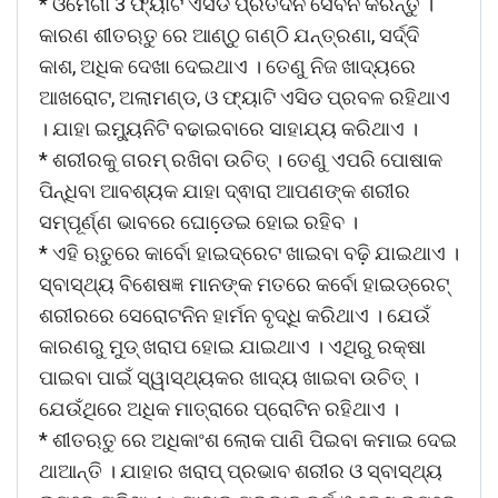
* ଓମେଗା 3 ଫ୍ୟାଟି ଏସିଡ ପ୍ରତିଦିନ ସେବନ କରନ୍ତୁ ।
କାରଣ ଶୀତଋତୁ ରେ ଆଣ୍ଠୁ ଗଣ୍ଠି ଯନ୍ତ୍ରଣା, ସର୍ଦ୍ଦି
କାଶ, ଅଧିକ ଦେଖା ଦେଇଥାଏ । ତେଣୁ ନିଜ ଖାଦ୍ୟରେ
ଆଖରୋଟ, ଅଲାମଣ୍ଡ, ଓ ଫ୍ୟାଟି ଏସିଡ ପ୍ରବଳ ରହିଥାଏ
। ଯାହା ଇମ୍ୟୁନିଟି ବଢାଇବାରେ ସାହାଯ୍ୟ କରିଥାଏ ।
* ଶରୀରକୁ ଗରମ୍ ରଖିବା ଉଚିତ୍ । ତେଣୁ ଏପରି ପୋଷାକ
ପିନ୍ଧିବା ଆବଶ୍ୟକ ଯାହା ଦ୍ଵାରା ଆପଣଙ୍କ ଶରୀର
ସମ୍ପୂର୍ଣ୍ଣ ଭାବରେ ଘୋଡେ଼ଇ ହୋଇ ରହିବ ।
* ଏହି ଋତୁରେ କାର୍ବୋ ହାଇଦ୍ରେଟ ଖାଇବା ବଢ଼ି ଯାଇଥାଏ ।
ସ୍ବାସ୍ଥ୍ୟ ବିଶେଷଜ୍ଞ ମାନଙ୍କ ମତରେ କର୍ବୋ ହାଇଡ୍ରେଟ୍
ଶରୀରରେ ସେରୋଟନିନ ହାର୍ମନ ବୃଦ୍ଧି କରିଥାଏ । ଯେଉଁ
କାରଣରୁ ମୁଡ୍ ଖରାପ ହୋଇ ଯାଇଥାଏ । ଏଥିରୁ ରକ୍ଷା
ପାଇବା ପାଇଁ ସ୍ୱାସ୍ଥ୍ୟକର ଖାଦ୍ୟ ଖାଇବା ଉଚିତ୍ ।
ଯେଉଁଥିରେ ଅଧିକ ମାତ୍ରାରେ ପ୍ରୋଟିନ ରହିଥାଏ ।
* ଶୀତଋତୁ ରେ ଅଧିକାଂଶ ଲୋକ ପାଣି ପିଇବା କମାଇ ଦେଇ
ଥାଆନ୍ତି । ଯାହାର ଖରାପ୍ ପ୍ରଭାବ ଶରୀର ଓ ସ୍ବାସ୍ଥ୍ୟ