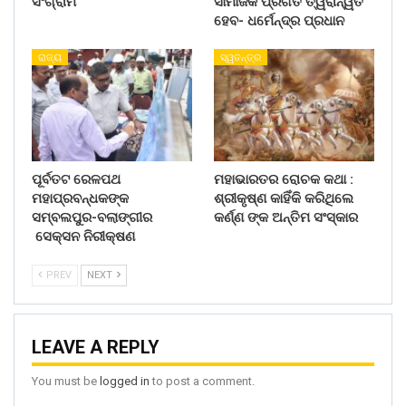
ସଂଗ୍ରାମ
ସାମାଜିକ ପ୍ରଗତି ତ୍ୱରାନ୍ୱିତ
ହେବ- ଧର୍ମେନ୍ଦ୍ର ପ୍ରଧାନ
ରାଜ୍ୟ
ସ୍ୱତନ୍ତ୍ର
ପୂର୍ବତଟ ରେଳପଥ
ମହାଭାରତର ରୋଚକ କଥା :
ମହାପ୍ରବନ୍ଧକଙ୍କ
ଶ୍ରୀକୃଷ୍ଣ କାହିଁକି କରିଥିଲେ
ସମ୍ବଲପୁର-ବଲାଙ୍ଗୀର
କର୍ଣ୍ଣ ଙ୍କ ଅନ୍ତିମ ସଂସ୍କାର
ସେକ୍ସନ ନିରୀକ୍ଷଣ
PREV
NEXT
LEAVE A REPLY
You must be
logged in
to post a comment.