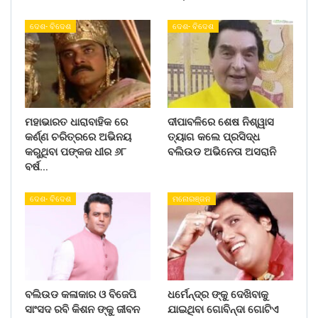
ଦେଶ- ବିଦେଶ
ଦେଶ- ବିଦେଶ
ମହାଭାରତ ଧାରାବାହିକ ରେ
ଦୀପାବଳିରେ ଶେଷ ନିଶ୍ୱାସ
କର୍ଣ୍ଣ ଚରିତ୍ରରେ ଅଭିନୟ
ତ୍ୟାଗ କଲେ ପ୍ରସିଦ୍ଧ
କରୁଥିବା ପଙ୍କଜ ଧୀର ୬୮
ବଲିଉଡ ଅଭିନେତା ଅସରାନି
ବର୍ଷ…
ଦେଶ- ବିଦେଶ
ମନୋରଞ୍ଜନ
ବଲିଉଡ କଳାକାର ଓ ବିଜେପି
ଧର୍ମେନ୍ଦ୍ର ଙ୍କୁ ଦେଖିବାକୁ
ସାଂସଦ ରବି କିଶନ ଙ୍କୁ ଜୀବନ
ଯାଇଥିବା ଗୋବିନ୍ଦା ଗୋଟିଏ