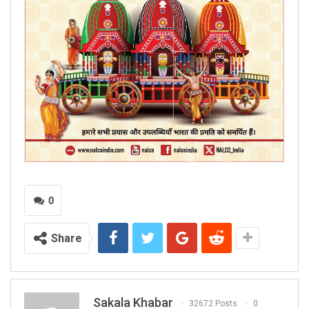
0
Share
Sakala Khabar
32672 Posts
0