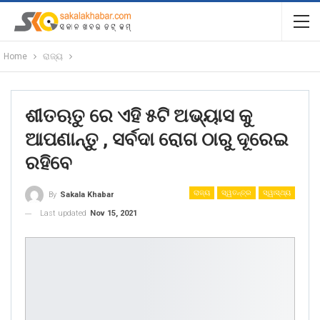
Home
ରାଜ୍ୟ
ଶୀତଋତୁ ରେ ଏହି ୫ଟି ଅଭ୍ୟାସ କୁ
ଆପଣାନ୍ତୁ , ସର୍ବଦା ରୋଗ ଠାରୁ ଦୂରେଇ
ରହିବେ
ରାଜ୍ୟ
ସ୍ୱତନ୍ତ୍ର
ସ୍ୱାସ୍ଥ୍ୟ
By
Sakala Khabar
Last updated
Nov 15, 2021