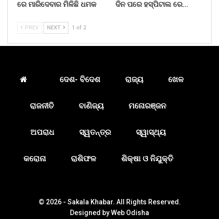
ରେ ମାରିଦେବାର ମିଳିଛି ଧମକ
ଦିନ ପରେ ହସ୍ପିଟାଲ ରେ…
PREV
NEXT
1 of 2
ଦେଶ- ବିଦେଶ
ରାଜ୍ୟ
ଖେଳ
ରାଜନୀତି
ବାଣିଜ୍ୟ
ମନୋରଞ୍ଜନ
ଅପରାଧ
ସ୍ୱତନ୍ତ୍ର
ସ୍ୱାସ୍ଥ୍ୟ
କରୋନା
ରାଶିଫଳ
ଶିକ୍ଷା ଓ ନିଯୁକ୍ତି
© 2026 - Sakala Khabar. All Rights Reserved.
Designed by
Web Odisha