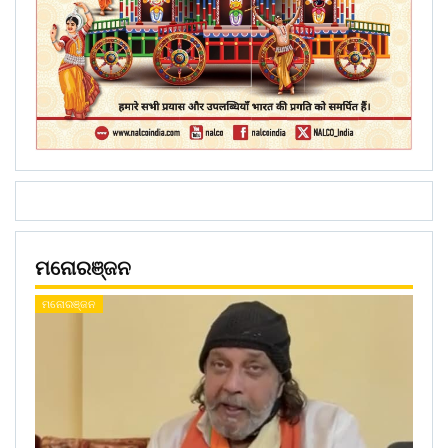
ମନୋରଞ୍ଜନ
ମନୋରଞ୍ଜନ