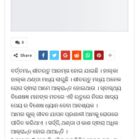
0
Share
ବର୍ତ୍ତମାନ୍ ଶୀତଋତୁ ଆରମ୍ଭ ହୋଇ ଯାଇଛି । ହାଲ୍କା
ହାଲ୍କା ଥଣ୍ଡା ମଧ୍ୟ ଲାଗୁଛି । ଶୀତଋତୁ ମଧ୍ୟ ଅନେକ
ରୋଗ ଦ୍ଵାରା ଆମେ ଆକ୍ରାନ୍ତ ହୋଇଥାଉ । ସ୍ବାସ୍ଥ୍ୟ
ବିଶେଷଜ୍ଞ ମାନଙ୍କ ମତରେ ଏହି ଋତୁରେ ନିଜର ଖାଦ୍ୟ
ପେୟ ର ବିଶେଷ ଧ୍ୟାନ ଦେବା ଆବଶ୍ୟକ ।
ଆମର ଭୁଲ୍ ଜୀବନ ଯାପନ ପ୍ରଣାଳୀ ଆମକୁ ରୋଗରେ
ପୀଡିତ କରିଥାଏ । ସର୍ଦ୍ଦି, ଥଣ୍ଡା ଓ କାଶ ଦ୍ଵାରା ଅଧିକ
ଆକ୍ରାନ୍ତ ହୋଇ ଥାଆନ୍ତି ।