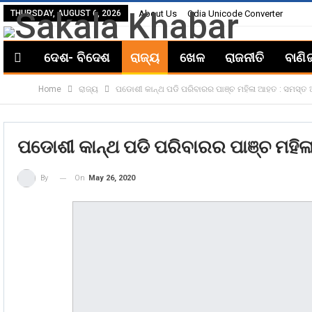
THURSDAY, AUGUST 6, 2026
About Us
Odia Unicode Converter
ଦେଶ- ବିଦେଶ
ରାଜ୍ୟ
ଖେଳ
ରାଜନୀତି
ବାଣି
Home
ରାଜ୍ୟ
ପଡୋଶୀ କାନ୍ଥ ପଡି ପରିବାରର ପାଞ୍ଚ ମହିଳା ଆହତ : ସମସ୍ତ
ପଡୋଶୀ କାନ୍ଥ ପଡି ପରିବାରର ପାଞ୍ଚ ମହି
On
May 26, 2020
By