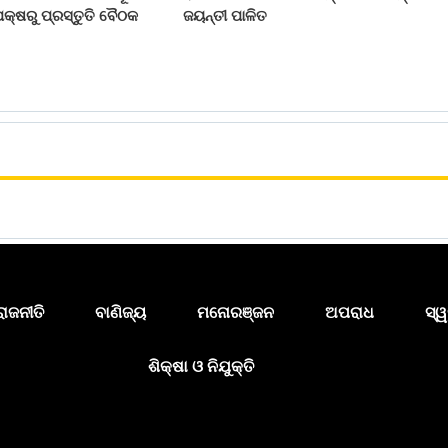
କ୍ଷରୁ ପ୍ରସ୍ତୁତି ବୈଠକ
ଜୟନ୍ତୀ ପାଳିତ
ରାଜନୀତି
ବାଣିଜ୍ୟ
ମନୋରଞ୍ଜନ
ଅପରାଧ
ସ୍ୱ
ଶିକ୍ଷା ଓ ନିଯୁକ୍ତି