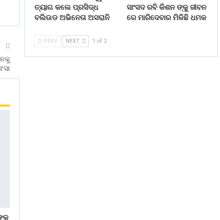
ତ୍ୟାଗ କଲେ ପ୍ରସିଦ୍ଧ
ସାଂସଦ ରବି କିଶନ ଙ୍କୁ ଜୀବନ
ବଲିଉଡ ଅଭିନେତା ଅସରାନି
ରେ ମାରିଦେବାର ମିଳିଛି ଧମକ
PREV
NEXT
1 of 2
T
ାନକୁ
ଂସା
ଙ୍କ