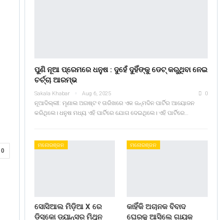
ପୁଣି ନୂଆ ପ୍ରେମରେ ଧନୁଷ : ଦୁହେଁ ଦୁହିଁଙ୍କୁ ଡେଟ୍ କରୁଥିବା ନେଇ
ଚର୍ଚ୍ଚା ଆରମ୍ଭ
Sakala Khabar
Aug 6, 2025
0
ନୂଆଦିଲ୍ଲୀ: ମୃଣାଲ ଅଗଷ୍ଟ ୧ ତାରିଖରେ ଏକ ଜନ୍ମଦିନ ପାର୍ଟିର ଆୟୋଜନ
କରିଥିଲେ। ଧନୁଷ ମଧ୍ୟ ଏହି ପାର୍ଟିରେ ଯୋଗ ଦେଇଥିଲେ। ଏହି ପାର୍ଟିରେ…
ମନୋରଞ୍ଜନ
ମନୋରଞ୍ଜନ
0
ସୋସିଆଲ ମିଡ଼ିଆ X ରେ
କାହିଁକି ଅଚାନକ ବିବାଦ
ଡିସ୍କୋ ଡ୍ୟାନ୍ସର ମିଥୁନ
ଘେରକୁ ଆସିଲେ ଗାୟକ