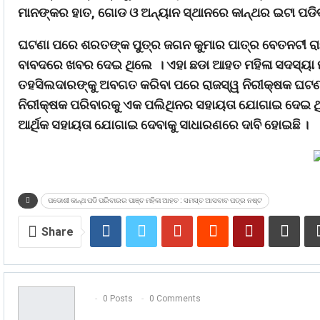
ମାନଙ୍କର ହାତ, ଗୋଡ ଓ ଅନ୍ୟାନ ସ୍ଥାନରେ କାନ୍ଥର ଇଟା ପଡ
ଘଟଣା ପରେ ଶରତଙ୍କ ପୁତ୍ର ଜଗନ କୁମାର ପାତ୍ର ବେତନଟୀ ରାଜସ
ବାବଦରେ ଖବର ଦେଇ ଥିଲେ । ଏହା ଛଡା ଆହତ ମହିଳା ସଦସ୍ୟା
ତହସିଲଦାରଙ୍କୁ ଅବଗତ କରିବା ପରେ ରାଜସ୍ୱ ନିରୀକ୍ଷକ ଘଟଣା
ନିରୀକ୍ଷକ ପରିବାରକୁ ଏକ ପଲିଥିନର ସହାୟତା ଯୋଗାଇ ଦେଇ ଥିବ
ଆର୍ଥିକ ସହାୟତା ଯୋଗାଇ ଦେବାକୁ ସାଧାରଣରେ ଦାବି ହୋଇଛି ।
ପଡୋଶୀ କାନ୍ଥ ପଡି ପରିବାରର ପାଞ୍ଚ ମହିଳା ଆହତ : ସମସ୍ତ ଆସବାବ ପତ୍ର ନଷ୍ଟ
Share
0 Posts
0 Comments