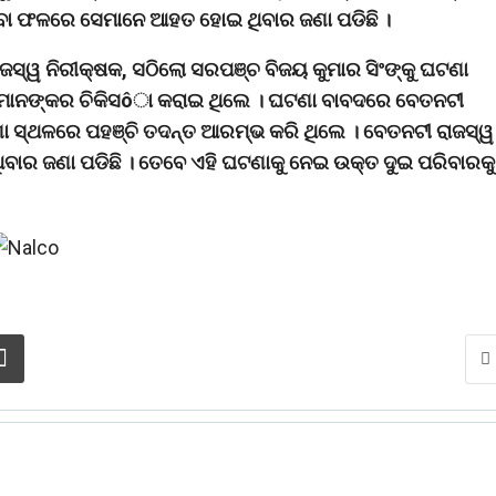
ିବା ଫଳରେ ସେମାନେ ଆହତ ହୋଇ ଥିବାର ଜଣା ପଡିଛି ।
୍ୱ ନିରୀକ୍ଷକ, ସଠିଲୋ ସରପଞ୍ଚ ବିଜୟ କୁମାର ସିଂଙ୍କୁ ଘଟଣା
 ମାନଙ୍କର ଚିକିସôା କରାଇ ଥିଲେ । ଘଟଣା ବାବଦରେ ବେତନଟୀ
 ସ୍ଥଳରେ ପହଞ୍ଚି ତଦନ୍ତ ଆରମ୍ଭ କରି ଥିଲେ । ବେତନଟୀ ରାଜସ୍ୱ
ାର ଜଣା ପଡିଛି । ତେବେ ଏହି ଘଟଣାକୁ ନେଇ ଉକ୍ତ ଦୁଇ ପରିବାରକୁ