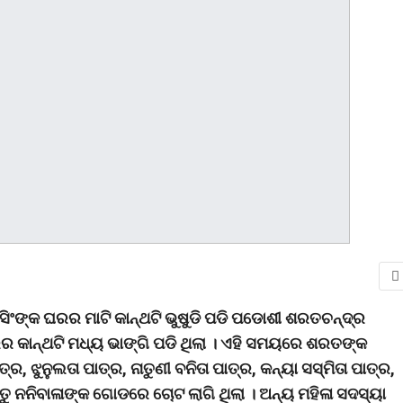
ସିଂଙ୍କ ଘରର ମାଟି କାନ୍ଥଟି ଭୁଷୁଡି ପଡି ପଡୋଶୀ ଶରତଚନ୍ଦ୍ର
ାନ୍ଥଟି ମଧ୍ୟ ଭାଙ୍ଗି ପଡି ଥିଲା । ଏହି ସମୟରେ ଶରତଙ୍କ
 ଝୁନୁଲତା ପାତ୍ର, ନାତୁଣୀ ବନିତା ପାତ୍ର, କନ୍ୟା ସସ୍ମିତା ପାତ୍ର,
ତୁ ନନିବାଳାଙ୍କ ଗୋଡରେ ଚୋଟ ଲାଗି ଥିଲା । ଅନ୍ୟ ମହିଳା ସଦସ୍ୟା