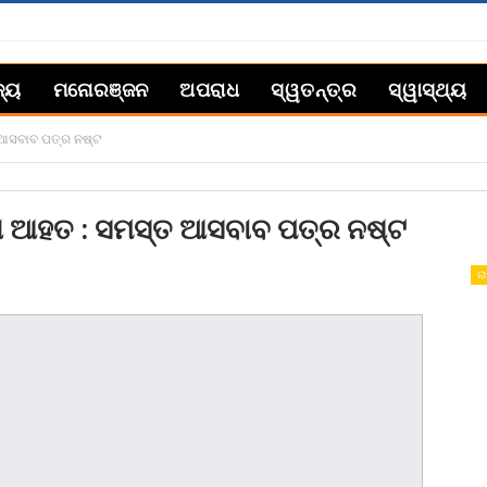
ଜ୍ୟ
ମନୋରଞ୍ଜନ
ଅପରାଧ
ସ୍ୱତନ୍ତ୍ର
ସ୍ୱାସ୍ଥ୍ୟ
 ଆସବାବ ପତ୍ର ନଷ୍ଟ
ଳା ଆହତ : ସମସ୍ତ ଆସବାବ ପତ୍ର ନଷ୍ଟ
ରା