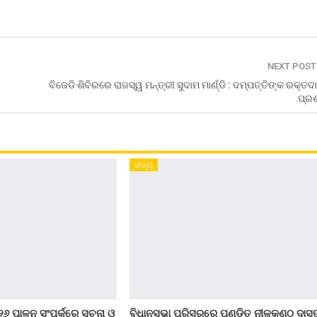
NEXT POS
ବିଜେଡି ଶିବିରରେ ରାଜସ୍ୱ ମନ୍ତ୍ରୀ ସୁଦାମ ମାର୍ଣ୍ଡି : ଦମ୍ପତ୍ତିଙ୍କ ରକ୍ତଦ
ପ୍ରଶ
ରାଜ୍ୟ
୨୬ ପାଳନ ସଂପର୍କରେ ସୂଚନା ଓ
ବିଧାନସଭା ପରିସରରେ ପଣ୍ଡିତ ନୀଳକଣ୍ଠ ଦାସ