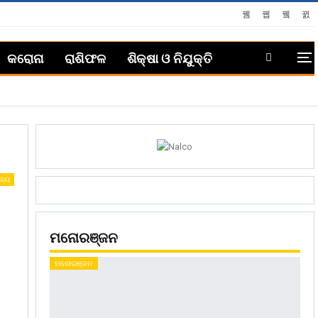
କରୋନା
ରାଶିଫଳ
ଶିକ୍ଷା ଓ ନିଯୁକ୍ତି
ଜ୍ୟ
ମନୋରଞ୍ଜନ
ମନୋରଞ୍ଜନ