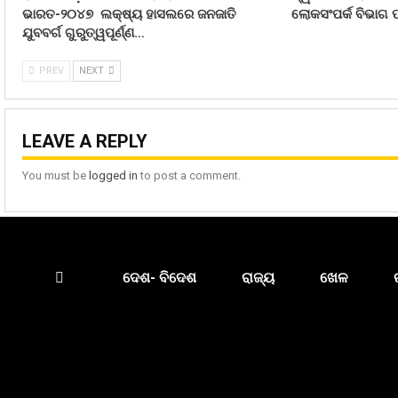
ଭାରତ-୨୦୪୭ ଲକ୍ଷ୍ୟ ହାସଲରେ ଜନଜାତି
ଲୋକସଂପର୍କ ବିଭାଗ ପ
ଯୁବବର୍ଗ ଗୁରୁତ୍ୱପୂର୍ଣ୍ଣ…
PREV
NEXT
LEAVE A REPLY
You must be
logged in
to post a comment.
ଦେଶ- ବିଦେଶ
ରାଜ୍ୟ
ଖେଳ