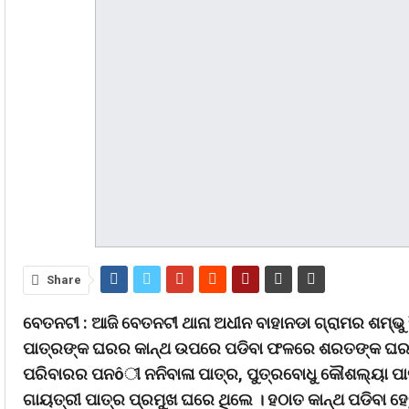
Share
ବେତନଟୀ : ଆଜି ବେତନଟୀ ଥାନା ଅଧୀନ ବାହାନଡା ଗ୍ରାମର ଶମ୍ଭୁ 
ପାତ୍ରଙ୍କ ଘରର କାନ୍ଥ ଉପରେ ପଡିବା ଫଳରେ ଶରତଙ୍କ ଘରର କ
ପରିବାରର ପନôୀ ନନିବାଳା ପାତ୍ର, ପୁତ୍ରବୋଧୁ କୌଶଲ୍ୟା ପାତ୍ର,
ଗାୟତ୍ରୀ ପାତ୍ର ପ୍ରମୁଖ ଘରେ ଥିଲେ । ହଠାତ କାନ୍ଥ ପଡିବା ହେ