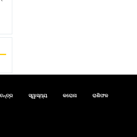
ତନ୍ତ୍ର
ସ୍ୱାସ୍ଥ୍ୟ
କରୋନା
ରାଶିଫଳ