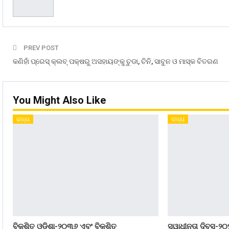
PREV POST
କଣିହାଁ ପ୍ରେସ୍ କ୍ଲବ୍ ପକ୍ଷରୁ ଅସହାୟଙ୍କୁ ଚୁଡା, ଚିନି, ସାବୁନ ଓ ମାସ୍କ ବିତରଣ
You Might Also Like
ରାଜ୍ୟ
ରାଜ୍ୟ
ବିକଶିତ ଓଡ଼ିଶା-୨୦୩୬ ଏବଂ ବିକଶିତ
ସ୍ୱାଧୀନତା ଦିବସ-୨୦