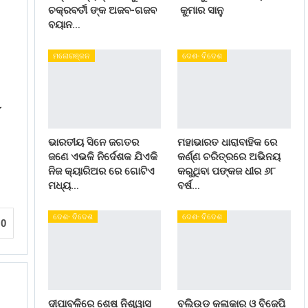
ଚକ୍ରବର୍ତୀ ଙ୍କ ଅଜବ-ଗଜବ
କୁମାର ସାନୁ
ବୟାନ…
ମନୋରଞ୍ଜନ
ଦେଶ- ବିଦେଶ
ଭାରତୀୟ ସିନେ ଜଗତର
ମହାଭାରତ ଧାରାବାହିକ ରେ
ଜଣେ ଏଭଳି ନିର୍ଦେଶକ ଯିଏକି
କର୍ଣ୍ଣ ଚରିତ୍ରରେ ଅଭିନୟ
ନିଜ କ୍ୟାରିଅର ରେ ଗୋଟିଏ
କରୁଥିବା ପଙ୍କଜ ଧୀର ୬୮
ମଧ୍ୟ…
ବର୍ଷ…
ଦେଶ- ବିଦେଶ
ଦେଶ- ବିଦେଶ
0
ଦୀପାବଳିରେ ଶେଷ ନିଶ୍ୱାସ
ବଲିଉଡ କଳାକାର ଓ ବିଜେପି