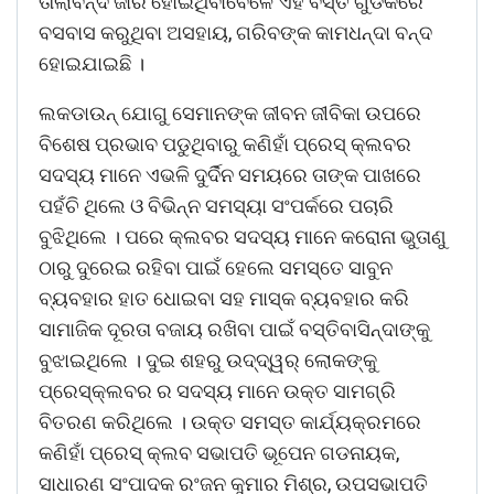
ତାଲାବନ୍ଦ ଜାରି ହୋଇଥିବାବେଳେ ଏହି ବସ୍ତି ଗୁଡିକରେ
ବସବାସ କରୁଥିବା ଅସହାୟ, ଗରିବଙ୍କ କାମଧନ୍ଦା ବନ୍ଦ
ହୋଇଯାଇଛି ।
ଲକଡାଉନ୍ ଯୋଗୁ ସେମାନଙ୍କ ଜୀବନ ଜୀବିକା ଉପରେ
ବିଶେଷ ପ୍ରଭାବ ପଡୁଥିବାରୁ କଣିହାଁ ପ୍ରେସ୍ କ୍ଲବର
ସଦସ୍ୟ ମାନେ ଏଭଳି ଦୁର୍ଦିନ ସମୟରେ ତାଙ୍କ ପାଖରେ
ପହଁଚି ଥିଲେ ଓ ବିଭିନ୍ନ ସମସ୍ୟା ସଂପର୍କରେ ପଚାରି
ବୁଝିଥିଲେ । ପରେ କ୍ଲବର ସଦସ୍ୟ ମାନେ କରୋନା ଭୁତାଣୁ
ଠାରୁ ଦୁରେଇ ରହିବା ପାଇଁ ହେଲେ ସମସ୍ତେ ସାବୁନ
ବ୍ୟବହାର ହାତ ଧୋଇବା ସହ ମାସ୍କ ବ୍ୟବହାର କରି
ସାମାଜିକ ଦୂରତା ବଜାୟ ରଖିବା ପାଇଁ ବସ୍ତିବାସିନ୍ଦାଙ୍କୁ
ବୁଝାଇଥିଲେ । ଦୁଇ ଶହରୁ ଉଦ୍ଦ୍ୱର୍ ଲୋକଙ୍କୁ
ପ୍ରେସ୍କ୍ଲବର ର ସଦସ୍ୟ ମାନେ ଉକ୍ତ ସାମଗ୍ରି
ବିତରଣ କରିଥିଲେ । ଉକ୍ତ ସମସ୍ତ କାର୍ଯ୍ୟକ୍ରମରେ
କଣିହାଁ ପ୍ରେସ୍ କ୍ଲବ ସଭାପତି ଭୂପେନ ଗଡନାୟକ,
ସାଧାରଣ ସଂପାଦକ ରଂଜନ କୁମାର ମିଶ୍ର, ଉପସଭାପତି