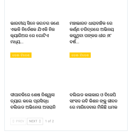
ଭାରତୀୟ ସିନେ ଜଗତର ଜଣେ
ମହାଭାରତ ଧାରାବାହିକ ରେ
ଏଭଳି ନିର୍ଦେଶକ ଯିଏକି ନିଜ
କର୍ଣ୍ଣ ଚରିତ୍ରରେ ଅଭିନୟ
କ୍ୟାରିଅର ରେ ଗୋଟିଏ
କରୁଥିବା ପଙ୍କଜ ଧୀର ୬୮
ମଧ୍ୟ…
ବର୍ଷ…
ଦେଶ- ବିଦେଶ
ଦେଶ- ବିଦେଶ
ଦୀପାବଳିରେ ଶେଷ ନିଶ୍ୱାସ
ବଲିଉଡ କଳାକାର ଓ ବିଜେପି
ତ୍ୟାଗ କଲେ ପ୍ରସିଦ୍ଧ
ସାଂସଦ ରବି କିଶନ ଙ୍କୁ ଜୀବନ
ବଲିଉଡ ଅଭିନେତା ଅସରାନି
ରେ ମାରିଦେବାର ମିଳିଛି ଧମକ
PREV
NEXT
1 of 2