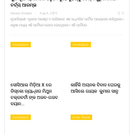
ଚର୍ଚ୍ଚା ଆରମ୍ଭ
Sakala Khabar
Aug 6, 2025
0
ନୂଆଦିଲ୍ଲୀ: ମୃଣାଲ ଅଗଷ୍ଟ ୧ ତାରିଖରେ ଏକ ଜନ୍ମଦିନ ପାର୍ଟିର ଆୟୋଜନ କରିଥିଲେ।
ଧନୁଷ ମଧ୍ୟ ଏହି ପାର୍ଟିରେ ଯୋଗ ଦେଇଥିଲେ। ଏହି ପାର୍ଟିରେ…
ମନୋରଞ୍ଜନ
ମନୋରଞ୍ଜନ
ସୋସିଆଲ ମିଡ଼ିଆ X ରେ
କାହିଁକି ଅଚାନକ ବିବାଦ ଘେରକୁ
ଡିସ୍କୋ ଡ୍ୟାନ୍ସର ମିଥୁନ
ଆସିଲେ ଗାୟକ କୁମାର ସାନୁ
ଚକ୍ରବର୍ତୀ ଙ୍କ ଅଜବ-ଗଜବ
ବୟାନ…
ମନୋରଞ୍ଜନ
ଦେଶ- ବିଦେଶ