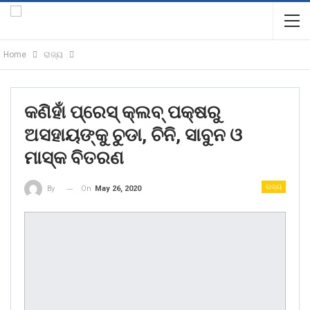
Home
ରାଜ୍ୟ
କଣିହାଁ ପ୍ରେସ୍ କ୍ଲବ୍ ପକ୍ଷରୁ
ଅସହାୟଙ୍କୁ ଚୁଡା, ଚିନି, ସାବୁନ ଓ
ମାସ୍କ ବିତରଣ
ରାଜ୍ୟ
On
May 26, 2020
By