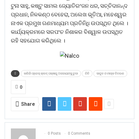
ଟୁନା ସାହୁ, କଷ୍ଟୁ ସାମଲ ଜ୍ୟୋତିରଂଜନ ଧର, ସଚ୍ଚିଦାନନ୍ଦ
ପ୍ରଧାନ, ନିଳକଣ୍ଠ ବେହେରା, ଅଲେଖ ଭୂତିଆ, ମହେଶ୍ୱର
ନାଏକ ପ୍ରମୁଖ ଗଣମାଧ୍ୟମ ପ୍ରତିନିଧି ଉପସ୍ଥିତ ଥିଲେ ।
କାର୍ଯ୍ୟକ୍ରମରେ ସରପଂଚ ନିଶାକର ବିଶ୍ୱାଳ ଉପସ୍ଥିତ
ରହି ସହଯୋଗ କରିଥିଲେ ।
କଣିହାଁ ପ୍ରେସ୍ କ୍ଲବ୍ ପକ୍ଷରୁ ଅସହାୟଙ୍କୁ ଚୁଡା
ଚିନି
ସାବୁନ ଓ ମାସ୍କ ବିତରଣ
0
Share
0 Posts
0 Comments