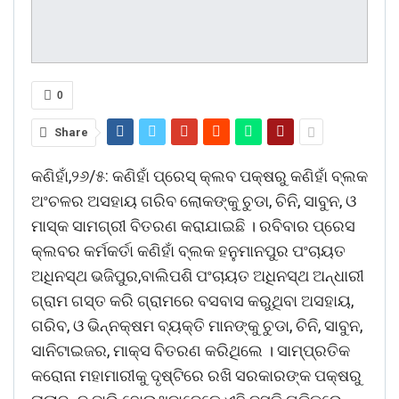
0
Share
କଣିହାଁ,୨୬/୫: କଣିହାଁ ପ୍ରେସ୍ କ୍ଲବ ପକ୍ଷରୁ କଣିହାଁ ବ୍ଲକ
ଅଂଚଳର ଅସହାୟ ଗରିବ ଲୋକଙ୍କୁ ଚୁଡା, ଚିନି, ସାବୁନ, ଓ
ମାସ୍କ ସାମଗ୍ରୀ ବିତରଣ କରାଯାଇଛି । ରବିବାର ପ୍ରେସ
କ୍ଲବର କର୍ମକର୍ତା କଣିହାଁ ବ୍ଲକ ହନୁମାନପୁର ପଂଚାୟତ
ଅଧିନସ୍ଥ ଭଜିପୁର,ବାଲିପଶି ପଂଚାୟତ ଅଧିନସ୍ଥ ଅନ୍ଧାରୀ
ଗ୍ରାମ ଗସ୍ତ କରି ଗ୍ରାମରେ ବସବାସ କରୁଥିବା ଅସହାୟ,
ଗରିବ, ଓ ଭିନ୍ନକ୍ଷମ ବ୍ୟକ୍ତି ମାନଙ୍କୁ ଚୁଡା, ଚିନି, ସାବୁନ,
ସାନିଟାଇଜର, ମାକ୍ସ ବିତରଣ କରିଥିଲେ । ସାମ୍ପ୍ରତିକ
କରୋନା ମହାମାରୀକୁ ଦୃଷ୍ଟିରେ ରଖି ସରକାରଙ୍କ ପକ୍ଷରୁ