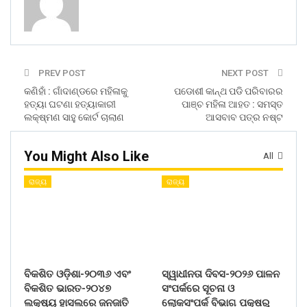
PREV POST
NEXT POST
କଣିହାଁ : ଗାଁଦାଣ୍ଡରେ ମହିଳାକୁ
ପଡୋଶୀ କାନ୍ଥ ପଡି ପରିବାରର
ହତ୍ୟା ଘଟଣା ହତ୍ୟାକାରୀ
ପାଞ୍ଚ ମହିଳା ଆହତ : ସମସ୍ତ
ଲକ୍ଷ୍ମଣ ସାହୁ କୋର୍ଟ ଚାଲାଣ
ଆସବାବ ପତ୍ର ନଷ୍ଟ
You Might Also Like
All
ରାଜ୍ୟ
ରାଜ୍ୟ
ବିକଶିତ ଓଡ଼ିଶା-୨୦୩୬ ଏବଂ
ସ୍ୱାଧୀନତା ଦିବସ-୨୦୨୬ ପାଳନ
ବିକଶିତ ଭାରତ-୨୦୪୭
ସଂପର୍କରେ ସୂଚନା ଓ
ଲକ୍ଷ୍ୟ ହାସଲରେ ଜନଜାତି
ଲୋକସଂପର୍କ ବିଭାଗ ପକ୍ଷରୁ