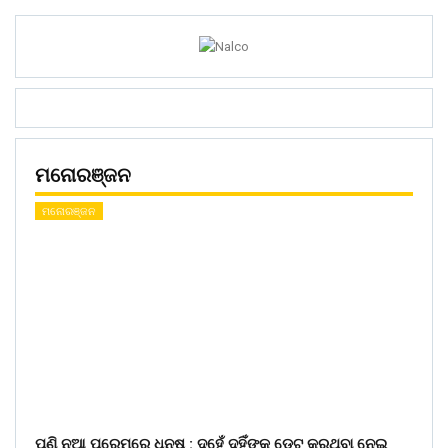
ମନୋରଞ୍ଜନ
ମନୋରଞ୍ଜନ
ପୁଣି ନୂଆ ପ୍ରେମରେ ଧନୁଷ : ଦୁହେଁ ଦୁହିଁଙ୍କୁ ଡେଟ୍ କରୁଥିବା ନେଇ