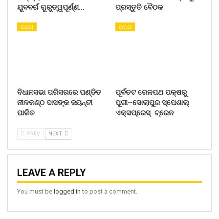
ଯୁବବର୍ଗ ଗୁରୁତ୍ୱପୂର୍ଣ୍ଣ…
ପ୍ରସ୍ତୁତି ବୈଠକ
ରାଜ୍ୟ
ରାଜ୍ୟ
ବିଧାନସଭା ପରିସରରେ ପଣ୍ଡିତ
ପୂର୍ବତଟ ରେଳପଥ ପକ୍ଷରୁ
ନୀଳକଣ୍ଠ ଦାସଙ୍କ ଜୟନ୍ତୀ
ପୁରୀ–ସୋଲାପୁର ସ୍ପେଶାଲ୍
ପାଳିତ
ଏକ୍ସପ୍ରେସ୍ ଟ୍ରେନ
PREV
NEXT
LEAVE A REPLY
You must be
logged in
to post a comment.