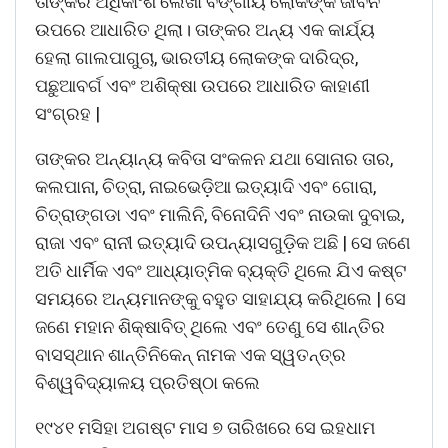
ତାଙ୍କର ଅଧିକାଂଶ ଲେଖା ବଙ୍ଗୀୟ ଲୋକଙ୍କ ଜୀବନ
ଉପରେ ଆଧାରିତ ଥିଲା। ତାଙ୍କର ଅନ୍ୟ ଏକ କାର୍ଯ୍ୟ
ହେଲା ଗାଲପାଗୁଚା, ଭାରତୀୟ ଲୋକଙ୍କ ଦାରିଦ୍ର,
ପଛୁଆବର୍ଗ ଏବଂ ଅଶିକ୍ଷା ଉପରେ ଆଧାରିତ କାହାଣୀ
ସଂଗ୍ରହ |
ତାଙ୍କର ଅନ୍ୟାନ୍ୟ କବିତା ସଂକଳନ ଯଥା ସୋନାର ତାର,
କଲପାନା, ଚିତ୍ରା, ନାଇଭେଡ଼ିଆ ଇତ୍ୟାଦି ଏବଂ ଗୋରା,
ଚିତ୍ରାଙ୍ଗଡା ଏବଂ ମାଲିନି, ବିନୋଦିନି ଏବଂ ନାଉକା ଦୁବାଇ,
ରାଜା ଏବଂ ରାନୀ ଇତ୍ୟାଦି ଉପନ୍ୟାସଗୁଡ଼ିକ ଅଛି | ସେ ଜଣେ
ଅତି ଧାର୍ମିକ ଏବଂ ଆଧ୍ୟାତ୍ମିକ ବ୍ୟକ୍ତି ଥିଲେ ଯିଏ କଷ୍ଟ
ସମୟରେ ଅନ୍ୟମାନଙ୍କୁ ବହୁତ ସାହାଯ୍ୟ କରିଥିଲେ | ସେ
ଜଣେ ମହାନ ଶିକ୍ଷାବିତ୍ ଥିଲେ ଏବଂ ତେଣୁ ସେ ଶାନ୍ତିର
ବାସସ୍ଥାନ ଶାନ୍ତିନିକେନ୍ ନାମକ ଏକ ସ୍ୱତନ୍ତ୍ର
ବିଶ୍ୱବିଦ୍ୟାଳୟ ପ୍ରତିଷ୍ଠା କଲେ
୧୯୪୧ ମସିହା ଅଗଷ୍ଟ ମାସ ୭ ତାରିଖରେ ସେ ଇହଧାମ