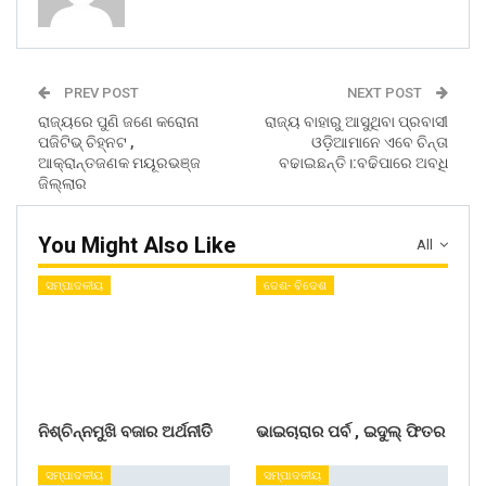
PREV POST
NEXT POST
ରାଜ୍ୟରେ ପୁଣି ଜଣେ କରୋନା
ରାଜ୍ୟ ବାହାରୁ ଆସୁଥିବା ପ୍ରବାସୀ
ପଜିଟିଭ୍ ଚିହ୍ନଟ ,
ଓଡ଼ିଆମାନେ ଏବେ ଚିନ୍ତା
ଆକ୍ରାନ୍ତଜଣକ ମୟୂରଭଞ୍ଜ
ବଢାଇଛନ୍ତି।:ବଢିପାରେ ଅବଧି
ଜିଲ୍ଲାର
You Might Also Like
All
ସମ୍ପାଦକୀୟ
ଦେଶ- ବିଦେଶ
ନିଶ୍ଚିନ୍ନମୁଖି ବଜାର ଅର୍ଥନୀତିି
ଭାଇଚାରାର ପର୍ବ , ଇଦୁଲ୍ ଫିତର
ସମ୍ପାଦକୀୟ
ସମ୍ପାଦକୀୟ