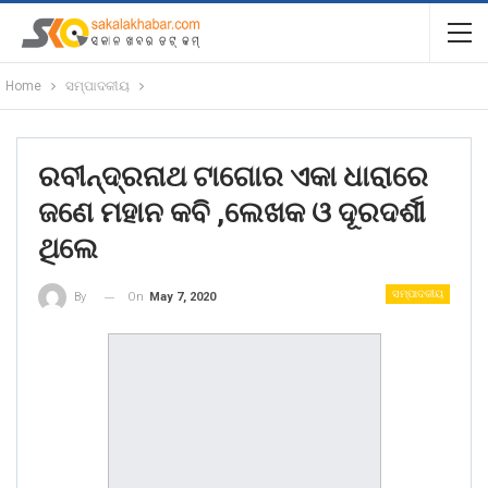
Home
ସମ୍ପାଦକୀୟ
ରବୀନ୍ଦ୍ରନାଥ ଟାଗୋର ଏକା ଧାରାରେ
ଜଣେ ମହାନ କବି ,ଲେଖକ ଓ ଦୂରଦର୍ଶୀ
ଥିଲେ
ସମ୍ପାଦକୀୟ
On
May 7, 2020
By