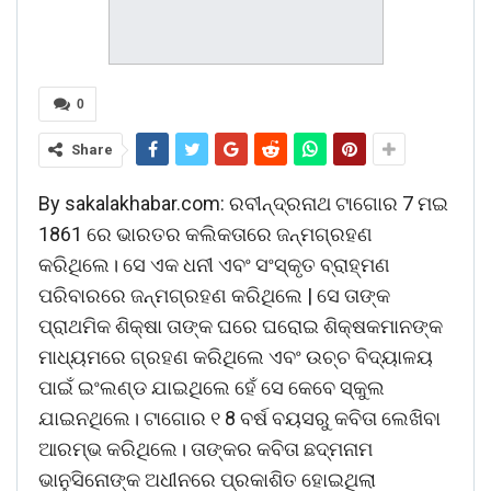
0
Share
By sakalakhabar.com: ରବୀନ୍ଦ୍ରନାଥ ଟାଗୋର 7 ମଇ
1861 ରେ ଭାରତର କଲିକତାରେ ଜନ୍ମଗ୍ରହଣ
କରିଥିଲେ। ସେ ଏକ ଧନୀ ଏବଂ ସଂସ୍କୃତ ବ୍ରାହ୍ମଣ
ପରିବାରରେ ଜନ୍ମଗ୍ରହଣ କରିଥିଲେ | ସେ ତାଙ୍କ
ପ୍ରାଥମିକ ଶିକ୍ଷା ତାଙ୍କ ଘରେ ଘରୋଇ ଶିକ୍ଷକମାନଙ୍କ
ମାଧ୍ୟମରେ ଗ୍ରହଣ କରିଥିଲେ ଏବଂ ଉଚ୍ଚ ବିଦ୍ୟାଳୟ
ପାଇଁ ଇଂଲଣ୍ଡ ଯାଇଥିଲେ ହେଁ ସେ କେବେ ସ୍କୁଲ
ଯାଇନଥିଲେ। ଟାଗୋର ୧ 8 ବର୍ଷ ବୟସରୁ କବିତା ଲେଖିବା
ଆରମ୍ଭ କରିଥିଲେ। ତାଙ୍କର କବିତା ଛଦ୍ମନାମ
ଭାନୁସିନୋଙ୍କ ଅଧୀନରେ ପ୍ରକାଶିତ ହୋଇଥିଲା