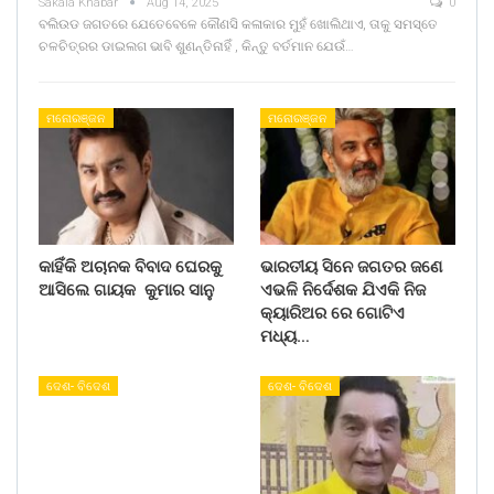
Sakala Khabar
Aug 14, 2025
0
ବଲିଉଡ ଜଗତରେ ଯେତେବେଳେ କୌଣସି କଳାକାର ମୁହଁ ଖୋଲିଥାଏ, ତାକୁ ସମସ୍ତେ
ଚଳଚିତ୍ରର ଡାଇଲଗ ଭାବି ଶୁଣନ୍ତିନାହିଁ , କିନ୍ତୁ ବର୍ତମାନ ଯେଉଁ…
ମନୋରଞ୍ଜନ
ମନୋରଞ୍ଜନ
କାହିଁକି ଅଚାନକ ବିବାଦ ଘେରକୁ
ଭାରତୀୟ ସିନେ ଜଗତର ଜଣେ
ଆସିଲେ ଗାୟକ କୁମାର ସାନୁ
ଏଭଳି ନିର୍ଦେଶକ ଯିଏକି ନିଜ
କ୍ୟାରିଅର ରେ ଗୋଟିଏ
ମଧ୍ୟ…
ଦେଶ- ବିଦେଶ
ଦେଶ- ବିଦେଶ