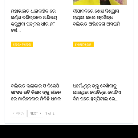
ମହାଭାରତ ଧାରାବାହିକ ରେ
ଦୀପାବଳିରେ ଶେଷ ନିଶ୍ୱାସ
କର୍ଣ୍ଣ ଚରିତ୍ରରେ ଅଭିନୟ
ତ୍ୟାଗ କଲେ ପ୍ରସିଦ୍ଧ
କରୁଥିବା ପଙ୍କଜ ଧୀର ୬୮
ବଲିଉଡ ଅଭିନେତା ଅସରାନି
ବର୍ଷ…
ଦେଶ- ବିଦେଶ
ମନୋରଞ୍ଜନ
ବଲିଉଡ କଳାକାର ଓ ବିଜେପି
ଧର୍ମେନ୍ଦ୍ର ଙ୍କୁ ଦେଖିବାକୁ
ସାଂସଦ ରବି କିଶନ ଙ୍କୁ ଜୀବନ
ଯାଇଥିବା ଗୋବିନ୍ଦା ଗୋଟିଏ
ରେ ମାରିଦେବାର ମିଳିଛି ଧମକ
ଦିନ ପରେ ହସ୍ପିଟାଲ ରେ…
PREV
NEXT
1 of 2