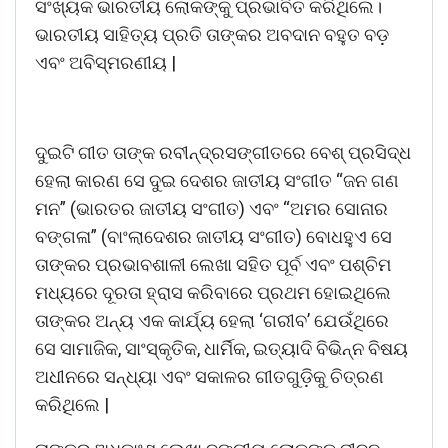
ସଂଖ୍ୟକ ଭାରତୀୟ ଲୋକଙ୍କୁ ପ୍ରଭାବିତ କରିଥିଲେ।
ଭାରତୀୟ ସାହିତ୍ୟ ପ୍ରତି ତାଙ୍କର ଅବଦାନ ବହୁତ ବଡ଼
ଏବଂ ଅବିସ୍ମରଣୀୟ |
ଦୁଇଟି ଗୀତ ତାଙ୍କ ରବୀନ୍ଦ୍ରସଙ୍ଗୀତରେ ବେଶ୍ ପ୍ରସିଦ୍ଧ
ହେଲା କାରଣ ସେ ଦୁଇ ଦେଶର ଜାତୀୟ ସଂଗୀତ “ଜନ ଗଣ
ମନ” (ଭାରତର ଜାତୀୟ ସଂଗୀତ) ଏବଂ “ଅମର ସୋନାର
ବଙ୍ଗଳା” (ବାଂଲାଦେଶର ଜାତୀୟ ସଂଗୀତ) ବୋଧହୁଏ ସେ
ତାଙ୍କର ପ୍ରଭାବଶାଳୀ ଲେଖା ସହିତ ପୂର୍ବ ଏବଂ ପଶ୍ଚିମ
ମଧ୍ୟରେ ଦୂରତା ହ୍ରାସ କରିବାରେ ପ୍ରଥମ ହୋଇଥିଲେ
ତାଙ୍କର ଅନ୍ୟ ଏକ କାର୍ଯ୍ୟ ହେଲା ‘ଗରୀବ’ ଯେଉଁଥିରେ
ସେ ସାମାଜିକ, ସାଂସ୍କୃତିକ, ଧାର୍ମିକ, ଇତ୍ୟାଦି ବିଭିନ୍ନ ବିଷୟ
ଅଧୀନରେ ସନ୍ଧ୍ୟା ଏବଂ ସକାଳର ଗୀତଗୁଡ଼ିକୁ ଚିତ୍ରଣ
କରିଥିଲେ |