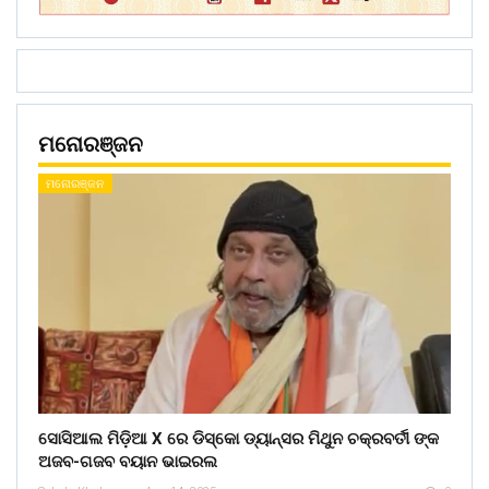
ମନୋରଞ୍ଜନ
ମନୋରଞ୍ଜନ
ସୋସିଆଲ ମିଡ଼ିଆ X ରେ ଡିସ୍କୋ ଡ୍ୟାନ୍ସର ମିଥୁନ ଚକ୍ରବର୍ତୀ ଙ୍କ
ଅଜବ-ଗଜବ ବୟାନ ଭାଇରଲ