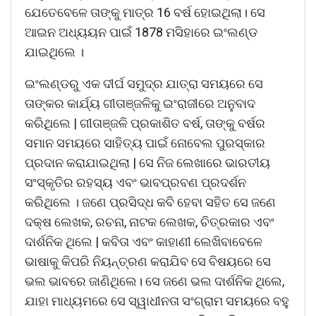
ଯେତେବେଳେ ତାଙ୍କୁ ମାତ୍ର 16 ବର୍ଷ ହୋଇଥିଲା। ସେ
ଆଇନ ଅଧ୍ୟୟନ ପାଇଁ 1878 ମସିହାରେ ଇଂଲଣ୍ଡ
ଯାଇଥିଲେ ।
ଇଂଲଣ୍ଡରୁ ଏକ ଦୀର୍ଘ ସମୁଦ୍ର ଯାତ୍ରା ସମୟରେ ସେ
ତାଙ୍କର କାର୍ଯ୍ୟ ଗୀତାଞ୍ଜଳିକୁ ଇଂରାଜୀରେ ଅନୁବାଦ
କରିଥିଲେ | ଗୀତାଞ୍ଜଳି ପ୍ରକାଶିତ ବର୍ଷ, ତାଙ୍କୁ ବର୍ଷର
ସମାନ ସମୟରେ ସାହିତ୍ୟ ପାଇଁ ନୋବେଲ ପୁରସ୍କାର
ପ୍ରଦାନ କରାଯାଇଥିଲା | ସେ ନିଜ ଲେଖାରେ ଭାରତୀୟ
ସଂସ୍କୃତିର ରହସ୍ୟ ଏବଂ ଭାବପ୍ରବଣ ପ୍ରଦର୍ଶନ
କରିଥିଲେ । ଜଣେ ପ୍ରସିଦ୍ଧ କବି ହେବା ସହିତ ସେ ଜଣେ
ଦକ୍ଷ ଲେଖକ, ରଚନା, ନାଟକ ଲେଖକ, ଚିତ୍ରକାର ଏବଂ
ଦାର୍ଶନିକ ଥିଲେ | କବିତା ଏବଂ କାହାଣୀ ଲେଖିବାବେଳେ
ଭାଷାକୁ କିପରି ନିୟନ୍ତ୍ରଣ କରାଯିବ ସେ ବିଷୟରେ ସେ
ଭଲ ଭାବରେ ଜାଣିଥିଲେ। ସେ ଜଣେ ଭଲ ଦାର୍ଶନିକ ଥିଲେ,
ଯାହା ମାଧ୍ୟମରେ ସେ ସ୍ୱାଧୀନତା ସଂଗ୍ରାମ ସମୟରେ ବହୁ