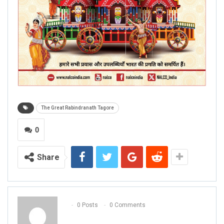
The Great Rabindranath Tagore
0
Share
0 Posts
0 Comments