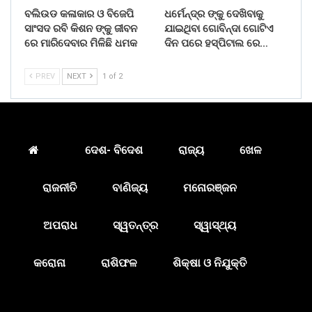
ବଲିଉଡ କଳାକାର ଓ ବିଜେପି
ଧର୍ମେନ୍ଦ୍ର ଙ୍କୁ ଦେଖିବାକୁ
ସାଂସଦ ରବି କିଶନ ଙ୍କୁ ଜୀବନ
ଯାଇଥିବା ଗୋବିନ୍ଦା ଗୋଟିଏ
ରେ ମାରିଦେବାର ମିଳିଛି ଧମକ
ଦିନ ପରେ ହସ୍ପିଟାଲ ରେ…
PREV
NEXT
1 of 2
ଦେଶ- ବିଦେଶ
ରାଜ୍ୟ
ଖେଳ
ରାଜନୀତି
ବାଣିଜ୍ୟ
ମନୋରଞ୍ଜନ
ଅପରାଧ
ସ୍ୱତନ୍ତ୍ର
ସ୍ୱାସ୍ଥ୍ୟ
କରୋନା
ରାଶିଫଳ
ଶିକ୍ଷା ଓ ନିଯୁକ୍ତି