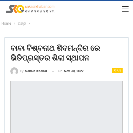
Home
ରାଜ୍ୟ
ବାବା ବିଶ୍ବନାଥ ଶିବମନ୍ଦିର ରେ
ଭିତିପ୍ରସ୍ତର ଶିଳା ସ୍ଥାପନ
ରାଜ୍ୟ
On
Nov 30, 2022
By
Sakala Khabar