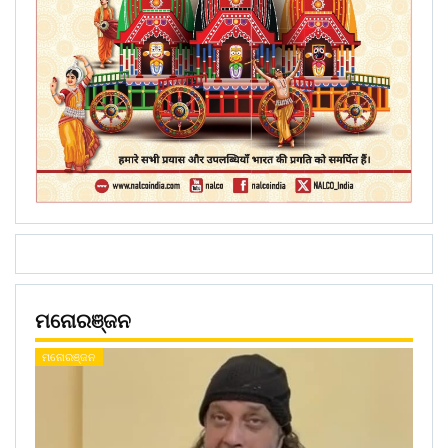
ମନୋରଞ୍ଜନ
ମନୋରଞ୍ଜନ