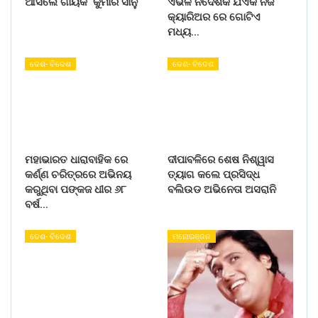
ଆସିଲେ ଗାୟକ କୁମାର ସାନୁ
ଏଭଳି ନିର୍ଦେଶକ ଯିଏକି ନିଜ
କ୍ୟାରିଅର ରେ ଗୋଟିଏ
ମଧ୍ୟ…
ଦେଶ- ବିଦେଶ
ଦେଶ- ବିଦେଶ
ମହାଭାରତ ଧାରାବାହିକ ରେ
ଦୀପାବଳିରେ ଶେଷ ନିଶ୍ୱାସ
କର୍ଣ୍ଣ ଚରିତ୍ରରେ ଅଭିନୟ
ତ୍ୟାଗ କଲେ ପ୍ରସିଦ୍ଧ
କରୁଥିବା ପଙ୍କଜ ଧୀର ୬୮
ବଲିଉଡ ଅଭିନେତା ଅସରାନି
ବର୍ଷ…
ଦେଶ- ବିଦେଶ
ମନୋରଞ୍ଜନ