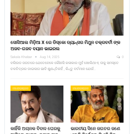
ସୋସିଆଲ ମିଡ଼ିଆ X ରେ ଡିସ୍କୋ ଡ୍ୟାନ୍ସର ମିଥୁନ ଚକ୍ରବର୍ତୀ ଙ୍କ
ଅଜବ-ଗଜବ ବୟାନ ଭାଇରଲ
Sakala Khabar
Aug 14, 2025
0
ବଲିଉଡ ଜଗତରେ ଯେତେବେଳେ କୌଣସି କଳାକାର ମୁହଁ ଖୋଲିଥାଏ, ତାକୁ ସମସ୍ତେ
ଚଳଚିତ୍ରର ଡାଇଲଗ ଭାବି ଶୁଣନ୍ତିନାହିଁ , କିନ୍ତୁ ବର୍ତମାନ ଯେଉଁ…
ମନୋରଞ୍ଜନ
ମନୋରଞ୍ଜନ
କାହିଁକି ଅଚାନକ ବିବାଦ ଘେରକୁ
ଭାରତୀୟ ସିନେ ଜଗତର ଜଣେ