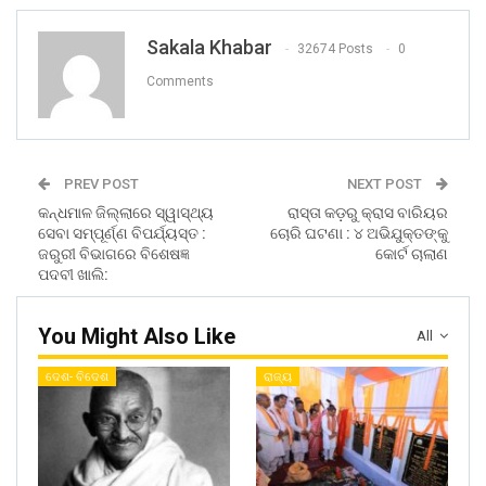
Sakala Khabar
32674 Posts
0
Comments
PREV POST
NEXT POST
କନ୍ଧମାଳ ଜିଲ୍ଲାରେ ସ୍ୱାସ୍ଥ୍ୟ
ରାସ୍ତା କଡ଼ରୁ କ୍ରାସ ବାରିୟର
ସେବା ସମ୍ପୂର୍ଣ୍ଣ ବିପର୍ଯ୍ୟସ୍ତ :
ଚୋରି ଘଟଣା : ୪ ଅଭିଯୁକ୍ତଙ୍କୁ
ଜରୁରୀ ବିଭାଗରେ ବିଶେଷଜ୍ଞ
କୋର୍ଟ ଚାଲାଣ
ପଦବୀ ଖାଲି:
You Might Also Like
All
ଦେଶ- ବିଦେଶ
ରାଜ୍ୟ