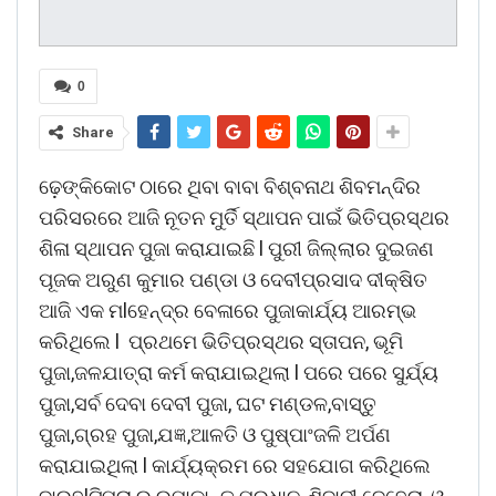
0
Share
ଢ଼େଙ୍କିକୋଟ ଠାରେ ଥିବା ବାବା ବିଶ୍ବନାଥ ଶିବମନ୍ଦିର
ପରିସରରେ ଆଜି ନୂତନ ମୁର୍ତି ସ୍ଥାପନ ପାଇଁ ଭିତିପ୍ରସ୍ଥର
ଶିଳା ସ୍ଥାପନ ପୁଜା କରାଯାଇଛି l ପୁରୀ ଜିଲ୍ଲାର ଦୁଇଜଣ
ପୂଜକ ଅରୁଣ କୁମାର ପଣ୍ଡା ଓ ଦେବୀପ୍ରସାଦ ଦୀକ୍ଷିତ
ଆଜି ଏକ ମlହେନ୍ଦ୍ର ବେଳାରେ ପୁଜାକାର୍ଯ୍ୟ ଆରମ୍ଭ
କରିଥିଲେ l ପ୍ରଥମେ ଭିତିପ୍ରସ୍ଥର ସ୍ତାପନ, ଭୂମି
ପୁଜା,ଜଳଯାତ୍ରା କର୍ମ କରାଯାଇଥିଲା l ପରେ ପରେ ସୁର୍ଯ୍ୟ
ପୁଜା,ସର୍ବ ଦେବା ଦେବୀ ପୁଜା, ଘଟ ମଣ୍ଡଳ,ବାସ୍ତୁ
ପୁଜା,ଗ୍ରହ ପୁଜା,ଯଜ୍ଞ,ଆଳତି ଓ ପୁଷ୍ପାଂଜଳି ଅର୍ପଣ
କରାଯାଇଥିଲା l କାର୍ଯ୍ୟକ୍ରମ ରେ ସହଯୋଗ କରିଥିଲେ