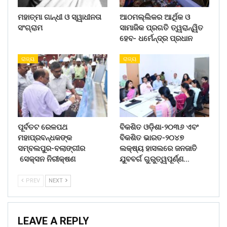
ମହାତ୍ମା ଗାନ୍ଧୀ ଓ ସ୍ୱାଧୀନତା
ଆଠମଲ୍ଲିକର ଆର୍ଥିକ ଓ
ସଂଗ୍ରାମ
ସାମାଜିକ ପ୍ରଗତି ତ୍ୱରାନ୍ୱିତ
ହେବ- ଧର୍ମେନ୍ଦ୍ର ପ୍ରଧାନ
ରାଜ୍ୟ
ରାଜ୍ୟ
ପୂର୍ବତଟ ରେଳପଥ
ବିକଶିତ ଓଡ଼ିଶା-୨୦୩୬ ଏବଂ
ମହାପ୍ରବନ୍ଧକଙ୍କ
ବିକଶିତ ଭାରତ-୨୦୪୭
ସମ୍ବଲପୁର-ବଲାଙ୍ଗୀର
ଲକ୍ଷ୍ୟ ହାସଲରେ ଜନଜାତି
ସେକ୍ସନ ନିରୀକ୍ଷଣ
ଯୁବବର୍ଗ ଗୁରୁତ୍ୱପୂର୍ଣ୍ଣ…
PREV
NEXT
LEAVE A REPLY