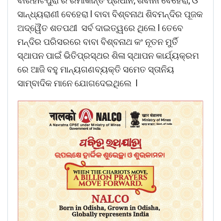
ବାରହlଟିପୁରା ର ରମାକାନ୍ତ ପ୍ରଧାନ, ଶିବାନୀ ବେହେରା, ଓ
ସାନ୍ଧ୍ୟରାଣୀ ବେହେରା l ବାବା ବିଶ୍ବନାଥ ଶିବମନ୍ଦିର ପୂଜକ
ଅଦ୍ୱୈତ ଶତପଥୀ ସର୍ବ ଦାଇତ୍ୱରେ ଥିଲେ l ତେବେ
ମନ୍ଦିର ପରିସରରେ ବାବା ବିଶ୍ବନାଥ କଂ ନୂତନ ମୁର୍ତି
ସ୍ଥାପନ ପାଇଁ ଭିତିପ୍ରସ୍ଥର ଶିଳା ସ୍ଥାପନ କାର୍ଯ୍ୟକ୍ରମ
ରେ ଆଜି ବହୁ ମାନ୍ୟଗଣବ୍ୟକ୍ତି ସମେତ ସ୍ତାନିୟ
ସାମ୍ବାଦିକ ମାନେ ଯୋଗଦେଇଥିଲେ l