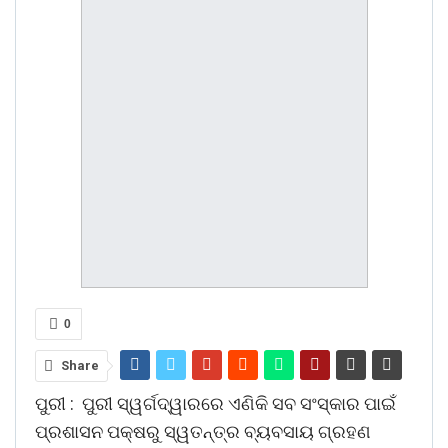
0
Share
ପୁରୀ : ପୁରୀ ସ୍ୱର୍ଗଦ୍ୱାରରେ ଏଣିକି ସବ ସଂସ୍କାର ପାଇଁ
ପ୍ରଶାସନ ପକ୍ଷରୁ ସ୍ୱତନ୍ତ୍ର ବ୍ୟବସାୟ ଗ୍ରହଣ