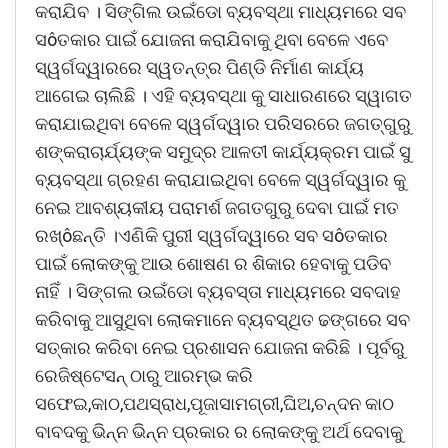
କରାଯିବ । ସିଙ୍ଗିଲ ଉଇଁଡୋ ବ୍ୟବସ୍ଥା ମାଧ୍ୟମରେ ସବ
ସôତକାର ପାଇଁ ଯୋଜନା କରାଯିବାକୁ ଥିବା ବେଳେ ଏବେ
ସ୍ୱର୍ଗଦ୍ୱାରରେ ସ୍ୱତନ୍ତ୍ର ପିଣ୍ଡି ନିର୍ମାଣ କାର୍ଯ୍ୟ
ଆଗେଇ ଚାଲିଛି । ଏହି ବ୍ୟବସ୍ଥା କୁ ସାଧାରଣରେ ସ୍ୱାଗତ
କରାଯାଇଥିବା ବେଳେ ସ୍ୱର୍ଗଦ୍ୱାର ପରିସରରେ ଜଗତ୍‌ଗୁରୁ
ଶଙ୍କରାଚାର୍ଯ୍ୟଙ୍କ ସମୁଦ୍ର ଆଳତୀ କାର୍ଯ୍ୟକ୍ରମ ପାଇଁ ସୁ
ବ୍ୟବସ୍ଥା ଗ୍ରହଣ କରାଯାଇଥିବା ବେଳେ ସ୍ୱର୍ଗଦ୍ୱାର କୁ
ନେଇ ଆବଶ୍ୟକୀୟ ପରାମର୍ଶ ଜଗତଗୁରୁ ଦେବା ପାଇଁ ମତ
ରଖ୍‌ôଛନ୍ତି ।ଏଣିକି ପୁରୀ ସ୍ୱର୍ଗଦ୍ୱାରେ ସବ ସôତକାର
ପାଇଁ ଲୋକଙ୍କୁ ଆଉ ଶୋଷଣ ର ଶିକାର ହେବାକୁ ପଡିବ
ନାହିଁ । ସିଙ୍ଗଲ ଉଇଁଡୋ ବ୍ୟବସ୍ତା ମାଧ୍ୟମରେ ସବଦାହ
କରିବାକୁ ଆସୁଥିବା ଲୋକମାନେ ବ୍ୟବସ୍ଥିତ ଢଙ୍ଗରେ ସବ
ସତ୍କାର କରିବା ନେଇ ପ୍ରଶାସନ ଯୋଜନା କରିଛି । ପୂର୍ବରୁ
ରେଜିଷ୍ଟେସନ୍ ଠାରୁ ଆରମ୍ଭ କରି
ସଫେଇ,କାଠ,ପଥସ୍ରାଧ,ପୂଜାସାମଗ୍ରୀ,ଘିଅ,ଚନ୍ଦନ କାଠ
ବାବଦକୁ ଭିନ୍ନ ଭିନ୍ନ ପ୍ରକାର ର ଲୋକଙ୍କୁ ଅର୍ଥ ଦେବାକୁ