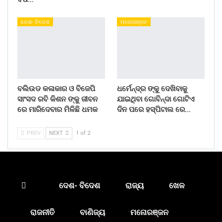
ଦେଶ- ବିଦେଶ
ମନୋରଞ୍ଜନ
ବଲିଉଡ କଳାକାର ଓ ବିଜେପି
ଧର୍ମେନ୍ଦ୍ର ଙ୍କୁ ଦେଖିବାକୁ
ସାଂସଦ ରବି କିଶନ ଙ୍କୁ ଜୀବନ
ଯାଇଥିବା ଗୋବିନ୍ଦା ଗୋଟିଏ
ରେ ମାରିଦେବାର ମିଳିଛି ଧମକ
ଦିନ ପରେ ହସ୍ପିଟାଲ ରେ…
PREV
NEXT
1 of 2
ଦେଶ- ବିଦେଶ
ରାଜ୍ୟ
ଖେଳ
ରାଜନୀତି
ବାଣିଜ୍ୟ
ମନୋରଞ୍ଜନ