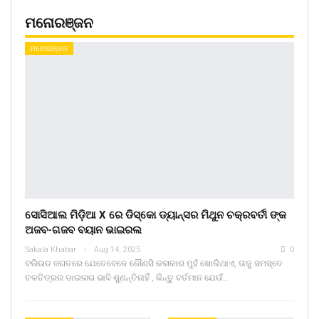
ମନୋରଞ୍ଜନ
ମନୋରଞ୍ଜନ
ସୋସିଆଲ ମିଡ଼ିଆ X ରେ ଡିସ୍କୋ ଡ୍ୟାନ୍ସର ମିଥୁନ ଚକ୍ରବର୍ତୀ ଙ୍କ
ଅଜବ-ଗଜବ ବୟାନ ଭାଇରଲ
Sakala Khabar
Aug 14, 2025
0
ବଲିଉଡ ଜଗତରେ ଯେତେବେଳେ କୌଣସି କଳାକାର ମୁହଁ ଖୋଲିଥାଏ, ତାକୁ ସମସ୍ତେ
ଚଳଚିତ୍ରର ଡାଇଲଗ ଭାବି ଶୁଣନ୍ତିନାହିଁ , କିନ୍ତୁ ବର୍ତମାନ ଯେଉଁ…