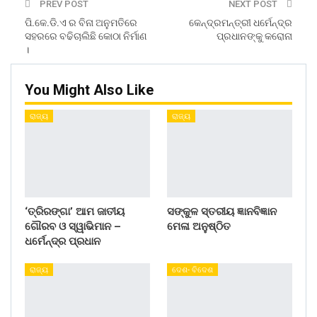
PREV POST
NEXT POST
ପି.କେ.ଡି.ଏ ର ବିନା ଅନୁମତିରେ
କେନ୍ଦ୍ରମନ୍ତ୍ରୀ ଧର୍ମେନ୍ଦ୍ର
ସହରରେ ବଢିଚାଲିଛି କୋଠା ନିର୍ମାଣ
ପ୍ରଧାନଙ୍କୁ କରୋନା
।
You Might Also Like
ରାଜ୍ୟ
ରାଜ୍ୟ
‘ତ୍ରିରଙ୍ଗା’ ଆମ ଜାତୀୟ
ସଙ୍କୁଳ ସ୍ତରୀୟ ଜ୍ଞାନବିଜ୍ଞାନ
ଗୌରବ ଓ ସ୍ୱାଭିମାନ –
ମେଳା ଅନୁଷ୍ଠିତ
ଧର୍ମେନ୍ଦ୍ର ପ୍ରଧାନ
ରାଜ୍ୟ
ଦେଶ- ବିଦେଶ