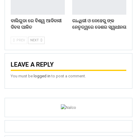
ବାଲିଗୁଡା ରେ ବିଶ୍ୱ ଆଦିବାସୀ
ଗାନ୍ଧିଜୀ ଓ ନେହେରୁ ଙ୍କ
ଦିବସ ପାଳିତ
ନେତୃତ୍ୱରେ ଦେଶର ସ୍ୱାଧୀନତା
PREV
NEXT
LEAVE A REPLY
You must be
logged in
to post a comment.