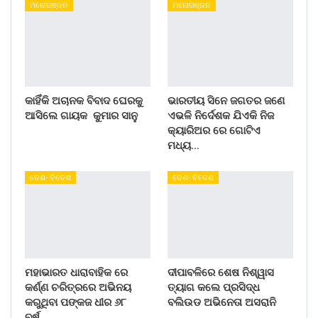
ମନୋରଞ୍ଜନ
ମନୋରଞ୍ଜନ
କାହିଁକି ଅଚାନକ ବିବାଦ ଘେରକୁ
ଭାରତୀୟ ସିନେ ଜଗତର ଜଣେ
ଆସିଲେ ଗାୟକ କୁମାର ସାନୁ
ଏଭଳି ନିର୍ଦେଶକ ଯିଏକି ନିଜ
କ୍ୟାରିଅର ରେ ଗୋଟିଏ
ମଧ୍ୟ…
ଦେଶ- ବିଦେଶ
ଦେଶ- ବିଦେଶ
ମହାଭାରତ ଧାରାବାହିକ ରେ
ଦୀପାବଳିରେ ଶେଷ ନିଶ୍ୱାସ
କର୍ଣ୍ଣ ଚରିତ୍ରରେ ଅଭିନୟ
ତ୍ୟାଗ କଲେ ପ୍ରସିଦ୍ଧ
କରୁଥିବା ପଙ୍କଜ ଧୀର ୬୮
ବଲିଉଡ ଅଭିନେତା ଅସରାନି
ବର୍ଷ…