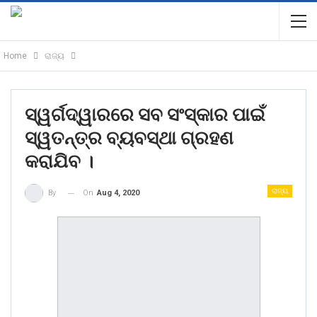
Home
ରାଜ୍ୟ
ସ୍ୱର୍ଗଦ୍ୱାରରେ ସବ ସଂସ୍କାର ପାଇଁ
ସ୍ୱତନ୍ତ୍ର ବ୍ୟବସ୍ଥା ଗ୍ରହଣ
କରାଯିବ ।
ରାଜ୍ୟ
On
Aug 4, 2020
By