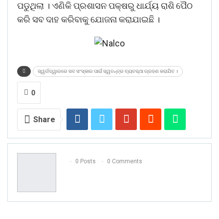
ପଡୁଥିଲା । ଏଣିକି ପ୍ରଶାସନ ପକ୍ଷରୁ ଧାର୍ଯ୍ୟ ରାଶି ପୈଠ
କରି ସବ ଦାହ କରିବାକୁ ଯୋଜନା କରାଯାଇଛି ।
ସ୍ୱର୍ଗଦ୍ୱାରରେ ସବ ସଂସ୍କାର ପାଇଁ ସ୍ୱତନ୍ତ୍ର ବ୍ୟବସ୍ଥା ଗ୍ରହଣ କରାଯିବ ।
0
Share
0 Posts
0 Comments