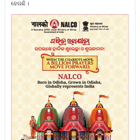
ହେଉଛି ।