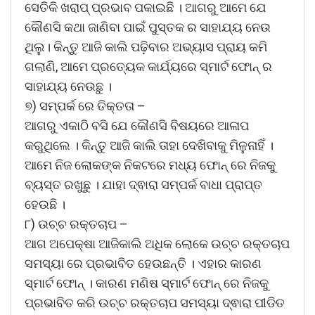
ସେତିକି ଖରାପ୍ ପ୍ରଭାବ ପକାଇଛି । ଆଗରୁ ଆମେ ଯେ
କୌଣସି କଥା ଜାଣିବା ପାଇଁ ପୁସ୍ତକ ର ସାହାଯ୍ୟ ନେଉ
ଥିଲୁ। କିନ୍ତୁ ଆଜି କାଲି ପଢ଼ିବାର ଅଭ୍ୟାସ ପ୍ରାୟ କମି
ଗଲାଣି, ଆମେ ପ୍ରତ୍ୟେକ କାର୍ଯ୍ୟରେ ସ୍ମାର୍ଟ ଫୋନ୍ ର
ସାହାଯ୍ୟ ନେଉଛୁ ।
୭) ସମ୍ପର୍କ ରେ ତିକ୍ତତା –
ଆଗରୁ ଏକାଠି ବସି ଯେ କୌଣସି ବିଷୟରେ ଆଳାପ
କରୁଥିଲେ । କିନ୍ତୁ ଆଜି କାଲି ତାହା ଦେଖିବାକୁ ମିଳୁନାହିଁ ।
ଆମେ ନିଜ ଲୋକଙ୍କ ନିକଟରେ ମଧ୍ୟ ଫୋନ୍ ରେ ନିଜକୁ
ବ୍ୟସ୍ତ ରଖୁଛୁ । ଯାହା ଦ୍ଵାରା ସମ୍ପର୍କ ବାଧା ପ୍ରାପ୍ତ
ହେଉଛି ।
୮) ଉଚ୍ଚ ରକ୍ତଚାପ –
ଆଗ ଅପେକ୍ଷା ଆଜିକାଲି ଅଧିକ ଲୋକେ ଉଚ୍ଚ ରକ୍ତଚାପ
ସମସ୍ୟା ରେ ପ୍ରଭାବିତ ହେଉଛନ୍ତି । ଏହାର କାରଣ
ସ୍ମାର୍ଟ ଫୋନ୍ । କାରଣ ମଣିଷ ସ୍ମାର୍ଟ ଫୋନ୍ ରେ ନିଜକୁ
ପ୍ରଭାବିତ କରି ଉଚ୍ଚ ରକ୍ତଚାପ ସମସ୍ୟା ଦ୍ଵାରା ପୀଡିତ