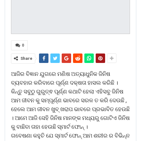
0
Share
ଆଜିର ବିଜ୍ଞାନ ଯୁଗରେ ମଣିଷ ଅତ୍ୟାଧୁନିକ ଜିନିଷ
ବ୍ୟବହାର କରିବାରେ ପୂର୍ଣ୍ଣ ଦକ୍ଷତା ହାସଲ କରିଛି ।
କିନ୍ତୁ ସବୁଠୁ ଗୁରୁତ୍ଵ ପୂର୍ଣ୍ଣ କଥାଟି ହେଲା ଏହିସବୁ ଜିନିଷ
ଆମ ଜୀବନ କୁ ସମ୍ପୂର୍ଣ୍ଣ ଭାବରେ ସରଳ ତ କରି ଦେଉଛି ,
ହେଲେ ଆମ ଜୀବନ ଖୁବ୍ ଖରାପ ଭାବରେ ପ୍ରଭାବିତ ହେଉଛି
। ଆମେ ଆଜି ସେହି ଜିନିଷ ମାନଙ୍କ ମଧ୍ୟରୁ ଗୋଟିଏ ଜିନିଷ
କୁ ବାଛିବା ତାହା ହେଉଛି ସ୍ମାର୍ଟ ଫୋନ୍ ।
ଗବେଷଣା କହୁଚି ଯେ ସ୍ମାର୍ଟ ଫୋନ୍ ଆମ ଶରୀର ର ବିଭିନ୍ନ