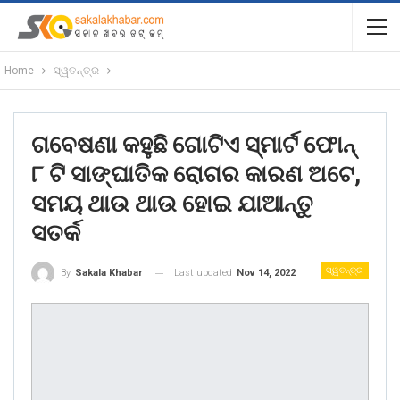
Home
ସ୍ୱତନ୍ତ୍ର
ଗବେଷଣା କହୁଛି ଗୋଟିଏ ସ୍ମାର୍ଟ ଫୋନ୍
୮ ଟି ସାଙ୍ଘାତିକ ରୋଗର କାରଣ ଅଟେ,
ସମୟ ଥାଉ ଥାଉ ହୋଇ ଯାଆନ୍ତୁ
ସତର୍କ
ସ୍ୱତନ୍ତ୍ର
Last updated
Nov 14, 2022
By
Sakala Khabar