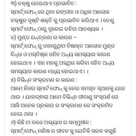
୩) ଚକ୍ଷୁ ହୋଇଥାଏ ପ୍ରଭାବିତ :
ସ୍ମାର୍ଟ୍ ଫୋନ୍ ରେ ଥିବା ରଙ୍ଗୀନ ଓ ଅଧିକ ଆଲୋକ
ଚକ୍ଷୁର ଦୃଷ୍ଟି ଶକ୍ତି କୁ ପ୍ରଭାବିତ କରିଥାଏ । ତେଣୁ
ସ୍ମାର୍ଟ ଫୋନ୍ ଠାରୁ ଦୂରେଇ ରହିବା ଆବଶ୍ୟକ ।
୪) ମୁଣ୍ଡ ଯନ୍ତ୍ରଣା ର କାରଣ –
ସ୍ମାର୍ଟ୍ ଫୋନ୍ ରୁ ବାହାରୁଥିବା ବିଷାକ୍ତ ଆଲୋକ ମୁଣ୍ଡ
ବିନ୍ଧା ଓ ମସ୍ତିଷ୍କ ଜନିତ ଅନ୍ୟ ସମସ୍ୟାର କାରଣ
ହୋଇଥାଏ । ଏହା ମନକୁ ଅସ୍ଥିର କରିବା ସହିତ ଅନ୍ୟ
ସମସ୍ୟାର କାରଣ ମଧ୍ୟ ହୋଇଥାଏ। ।
୫) ବିଭିନ୍ନ ସଂକ୍ରମଣ ର କାରଣ :
ଆମେ ନିଜର ସ୍ମାର୍ଟ ଫୋନ୍ କୁ ନେଇ ସମସ୍ତ ସ୍ଥାନକୁ ଯାଇ
ଥାଉ । ଯାହାଦ୍ଵାରା ଆମେ ବିଭିନ୍ନ ଜୀବାଣୁ ସଂସ୍ପର୍ଶ ରେ
ଆସି ଅନେକ ପ୍ରକାର ର ସଂକ୍ରମଣ ରେ ସଂକ୍ରମିତ
ହୋଇ ଥାଉ ।
୬) କିଛି ଟା ବାଜେ ଅଭ୍ୟାସ ର ସମ୍ମୁଖୀନ :
ସ୍ମାର୍ଟ୍ ଫୋନ୍ ମଣିଷ ର ଜୀବନ କୁ ଯେତିକି ସରଳ କରୁଛି