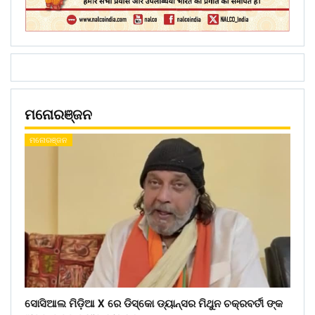
ମନୋରଞ୍ଜନ
ମନୋରଞ୍ଜନ
ସୋସିଆଲ ମିଡ଼ିଆ X ରେ ଡିସ୍କୋ ଡ୍ୟାନ୍ସର ମିଥୁନ ଚକ୍ରବର୍ତୀ ଙ୍କ