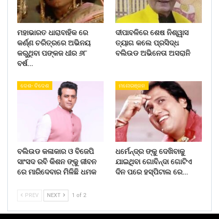
ମହାଭାରତ ଧାରାବାହିକ ରେ
ଦୀପାବଳିରେ ଶେଷ ନିଶ୍ୱାସ
କର୍ଣ୍ଣ ଚରିତ୍ରରେ ଅଭିନୟ
ତ୍ୟାଗ କଲେ ପ୍ରସିଦ୍ଧ
କରୁଥିବା ପଙ୍କଜ ଧୀର ୬୮
ବଲିଉଡ ଅଭିନେତା ଅସରାନି
ବର୍ଷ…
ଦେଶ- ବିଦେଶ
ମନୋରଞ୍ଜନ
ବଲିଉଡ କଳାକାର ଓ ବିଜେପି
ଧର୍ମେନ୍ଦ୍ର ଙ୍କୁ ଦେଖିବାକୁ
ସାଂସଦ ରବି କିଶନ ଙ୍କୁ ଜୀବନ
ଯାଇଥିବା ଗୋବିନ୍ଦା ଗୋଟିଏ
ରେ ମାରିଦେବାର ମିଳିଛି ଧମକ
ଦିନ ପରେ ହସ୍ପିଟାଲ ରେ…
PREV
NEXT
1 of 2