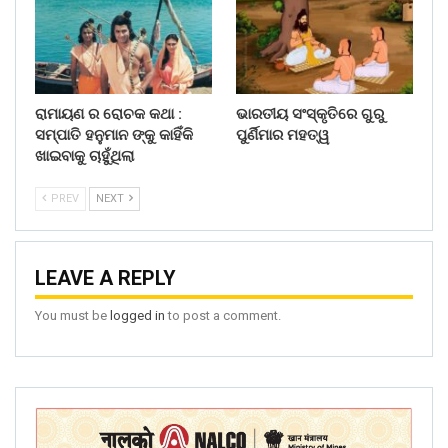
ରାମାୟଣ ର ରୋଚକ କଥା :
ଭାରତୀୟ ସଂସ୍କୃତିରେ ଗୁରୁ
ସମ୍ପାତି ହନୁମାନ ଙ୍କୁ କାହିଁକି
ପୁର୍ଣିମାର ମହତ୍ୱ
ଖାଇବାକୁ ଚାହୁଁଥିଲା
PREV
NEXT
LEAVE A REPLY
You must be
logged in
to post a comment.