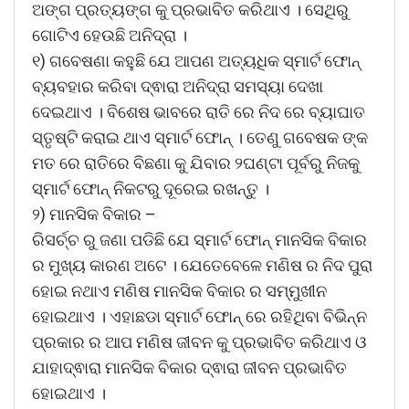
ଅଙ୍ଗ ପ୍ରତ୍ୟଙ୍ଗ କୁ ପ୍ରଭାବିତ କରିଥାଏ । ସେଥିରୁ
ଗୋଟିଏ ହେଉଛି ଅନିଦ୍ରା ।
୧) ଗବେଷଣା କହୁଛି ଯେ ଆପଣ ଅତ୍ୟଧିକ ସ୍ମାର୍ଟ ଫୋନ୍
ବ୍ୟବହାର କରିବା ଦ୍ଵାରା ଅନିଦ୍ରା ସମସ୍ୟା ଦେଖା
ଦେଇଥାଏ । ବିଶେଷ ଭାବରେ ରାତି ରେ ନିଦ ରେ ବ୍ୟାଘାତ
ସ୍ତୃଷ୍ଟି କରାଇ ଥାଏ ସ୍ମାର୍ଟ ଫୋନ୍ । ତେଣୁ ଗବେଷକ ଙ୍କ
ମତ ରେ ରାତିରେ ବିଛଣା କୁ ଯିବାର ୨ଘଣ୍ଟା ପୂର୍ବରୁ ନିଜକୁ
ସ୍ମାର୍ଟ ଫୋନ୍ ନିକଟରୁ ଦୂରେଇ ରଖନ୍ତୁ ।
୨) ମାନସିକ ବିକାର –
ରିସର୍ଚ୍ଚ ରୁ ଜଣା ପଡିଛି ଯେ ସ୍ମାର୍ଟ ଫୋନ୍ ମାନସିକ ବିକାର
ର ମୁଖ୍ୟ କାରଣ ଅଟେ । ଯେତେବେଳେ ମଣିଷ ର ନିଦ ପୁରା
ହୋଇ ନଥାଏ ମଣିଷ ମାନସିକ ବିକାର ର ସମ୍ମୁଖୀନ
ହୋଇଥାଏ । ଏହାଛଡା ସ୍ମାର୍ଟ ଫୋନ୍ ରେ ରହିଥିବା ବିଭିନ୍ନ
ପ୍ରକାର ର ଆପ ମଣିଷ ଜୀବନ କୁ ପ୍ରଭାବିତ କରିଥାଏ ଓ
ଯାହାଦ୍ଵାରା ମାନସିକ ବିକାର ଦ୍ଵାରା ଜୀବନ ପ୍ରଭାବିତ
ହୋଇଥାଏ ।