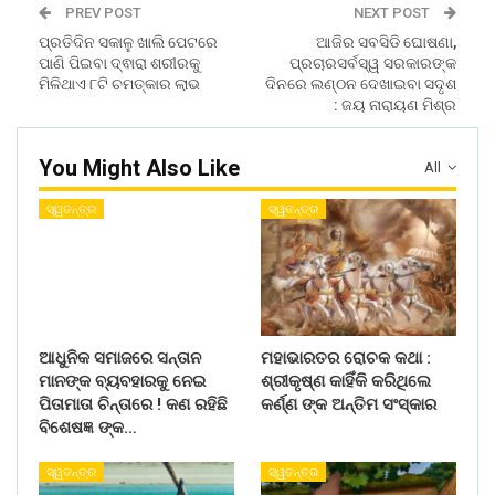
PREV POST
NEXT POST
ପ୍ରତିଦିନ ସକାଳୁ ଖାଲି ପେଟରେ
ଆଜିର ସବସିଡି ଘୋଷଣା,
ପାଣି ପିଇବା ଦ୍ଵାରା ଶରୀରକୁ
ପ୍ରଚାରସର୍ବସ୍ୱ ସରକାରଙ୍କ
ମିଳିଥାଏ ୮ଟି ଚମତ୍କାର ଲାଭ
ଦିନରେ ଲଣ୍ଠନ ଦେଖାଇବା ସଦୃଶ
: ଜୟ ନାରାୟଣ ମିଶ୍ର
You Might Also Like
All
ସ୍ୱତନ୍ତ୍ର
ସ୍ୱତନ୍ତ୍ର
ଆଧୁନିକ ସମାଜରେ ସନ୍ତାନ
ମହାଭାରତର ରୋଚକ କଥା :
ମାନଙ୍କ ବ୍ୟବହାରକୁ ନେଇ
ଶ୍ରୀକୃଷ୍ଣ କାହିଁକି କରିଥିଲେ
ପିତାମାତା ଚିନ୍ତାରେ ! କଣ ରହିଛି
କର୍ଣ୍ଣ ଙ୍କ ଅନ୍ତିମ ସଂସ୍କାର
ବିଶେଷଜ୍ଞ ଙ୍କ…
ସ୍ୱତନ୍ତ୍ର
ସ୍ୱତନ୍ତ୍ର