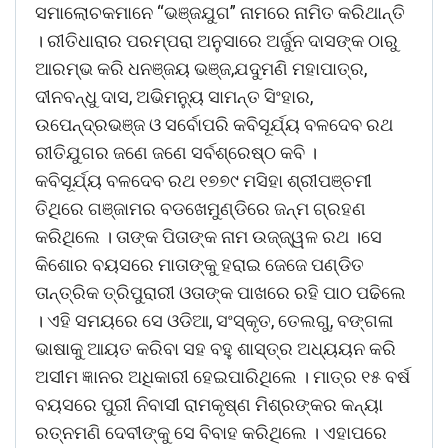
ସମାଲୋଚକମାନେ “ଭଞ୍ଜଯୁଗ” ନାମରେ ନାମିତ କରିଥାନ୍ତି
। ରୀତିଧାରାର ପରମ୍ପରା ଅନୁସାରେ ଅର୍ଜୁନ ଦାସଙ୍କ ଠାରୁ
ଆରମ୍ଭ କରି ଧନଞ୍ଜୟ ଭଞ୍ଜ,ଯଦୁମଣି ମହାପାତ୍ର,
ଦୀନବନ୍ଧୁ ଦାସ, ଅଭିମନୁ୍ୟ ସାମନ୍ତ ସିଂହାର,
ଉପେନ୍ଦ୍ରଭଞ୍ଜ ଓ ସର୍ବୋପରି କବିସୂର୍ଯ୍ୟ ବଳଦେବ ରଥ
ରୀତିଯୁଗର ଜଣେ ଜଣେ ସର୍ବଶ୍ରେଷ୍ଠ କବି ।
କବିସୂର୍ଯ୍ୟ ବଳଦେବ ରଥ ୧୭୭୯ ମସିହା ଶ୍ରୀପଞ୍ଚମୀ
ତିଥିରେ ଗଞ୍ଜାମର ବଡଖେମୁଣ୍ଡିରେ ଜନ୍ମ ଗ୍ରହଣ
କରିଥିଲେ । ତାଙ୍କ ପିତାଙ୍କ ନାମ ଉଜ୍ଜ୍ୱଳ ରଥ ।ସେ
କିଶୋର ବୟସରେ ମାତାଙ୍କୁ ହରାଇ ଜେଜେ ପଣ୍ଡିତ
ତାନ୍ତ୍ରିକ ତ୍ରିପୁରାରୀ ଓତାଙ୍କ ପାଖରେ ରହି ପାଠ ପଢିଲେ
। ଏହି ସମୟରେ ସେ ଓଡିଆ, ସଂସ୍କୃତ, ତେଲଗୁ, ବଙ୍ଗଳା
ଭାଷାକୁ ଆୟତ କରିବା ସହ ବହୁ ଶାସ୍ତ୍ର ଅଧ୍ୟୟନ କରି
ଅସୀମ ଜ୍ଞାନର ଅଧିକାରୀ ହେଇପାରିଥିଲେ । ମାତ୍ର ୧୫ ବର୍ଷ
ବୟସରେ ପୁରୀ ନିବାସୀ ରାମକୃଷ୍ଣ ମିଶ୍ରଙ୍କର କନ୍ୟା
ରତ୍ନମଣି ଦେବୀଙ୍କୁ ସେ ବିବାହ କରିଥିଲେ । ଏହାପରେ