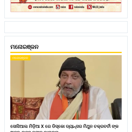
ମନୋରଞ୍ଜନ
ମନୋରଞ୍ଜନ
ସୋସିଆଲ ମିଡ଼ିଆ X ରେ ଡିସ୍କୋ ଡ୍ୟାନ୍ସର ମିଥୁନ ଚକ୍ରବର୍ତୀ ଙ୍କ