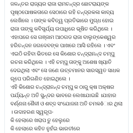
ଜଳନ୍ତର ରାଜ୍ୟର ରାଜା ରାମଚନ୍ଦ୍ର ଛୋଟରାୟଙ୍କ
ପୃଷ୍ଠପୋଷକତାରେ ସେଠାରେ ରହି ଚନ୍ଦ୍ରକଳା କାବ୍ୟ
ଲେଖିଲେ । ତାଙ୍କ କବିତ୍ୱ ପ୍ରତିଭାରେ ମୁଗ୍ଧ ହୋଇ
ରାଜା ତାଙ୍କୁ କବିସୂର୍ଯ୍ୟ ଉପାଧିରେ ଭୂଷିତ କରିଥିଲେ ।
ଏହାପରେ ସେ ଗଞ୍ଜାମ ଆଠଗଡ ରାଜା ବାଲୁଙ୍କେଶ୍ୱର
ହରିଚନ୍ଦନ ଜଗଦେବଙ୍କ ପାଖରେ ଆସି ରହିଲେ । ଏବଂ
ଏଇଠି ରହିବା ଭିତରେ ସେ କିଶୋର ଚନ୍ଦ୍ରାନନ୍ଦ ଚମ୍ପୁ
ରଚନା କରିଥିଲେ । ଏହି ଚମ୍ପୁ ତାଙ୍କୁ ଅଶେଷ ଖ୍ୟାତି
ଦେଇଥିଲା ଏବଂ ସେ ଜଣେ ଉଚ୍ଚମାନର ସାରସ୍ୱତ ସାଧକ
ରୂପେ ପରିଗଣିତ ହୋଇଥିଲେ ।
ଏହି କିଶୋର ଚନ୍ଦ୍ରାନନ୍ଦ ଚମ୍ପୁ କ ଠାରୁ କ୍ଷ ଅକ୍ଷର
ପର୍ଯ୍ୟନ୍ତ ଅତି ସୁନ୍ଦର ଭାବରେ ଲେଖାଯାଇଛି ।ଯାହାର
ବର୍ଣ୍ଣନା ଶୈଳୀ ଓ ଶବ୍ଦ ସଂଯୋଜନା ଅତି ଚମକôାର ଥିଲା
। ଉଦାହରଣ ସ୍ୱରୂପ-
କି ହେଲାରେ ଖରାପ ତୁ ହେଲୁରେ
କି ହେଲାରେ କହିତ ନୁହଁଇ ଭାରତୀରେ