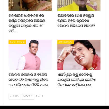
ମହାଭାରତ ଧାରାବାହିକ ରେ
ଦୀପାବଳିରେ ଶେଷ ନିଶ୍ୱାସ
କର୍ଣ୍ଣ ଚରିତ୍ରରେ ଅଭିନୟ
ତ୍ୟାଗ କଲେ ପ୍ରସିଦ୍ଧ
କରୁଥିବା ପଙ୍କଜ ଧୀର ୬୮
ବଲିଉଡ ଅଭିନେତା ଅସରାନି
ବର୍ଷ…
ଦେଶ- ବିଦେଶ
ମନୋରଞ୍ଜନ
ବଲିଉଡ କଳାକାର ଓ ବିଜେପି
ଧର୍ମେନ୍ଦ୍ର ଙ୍କୁ ଦେଖିବାକୁ
ସାଂସଦ ରବି କିଶନ ଙ୍କୁ ଜୀବନ
ଯାଇଥିବା ଗୋବିନ୍ଦା ଗୋଟିଏ
ରେ ମାରିଦେବାର ମିଳିଛି ଧମକ
ଦିନ ପରେ ହସ୍ପିଟାଲ ରେ…
PREV
NEXT
1 of 2