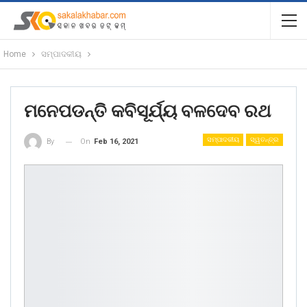
Home
ସମ୍ପାଦକୀୟ
ମନେପଡନ୍ତି କବିସୂର୍ଯ୍ୟ ବଳଦେବ ରଥ
ସମ୍ପାଦକୀୟ
ସ୍ୱତନ୍ତ୍ର
On
Feb 16, 2021
By