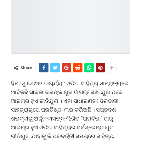
Share
ହିମାଂଶୁ ଶେଖର ଆଚାର୍ଯ୍ୟ : ଓଡିଆ ସାହିତ୍ୟ ସାମ୍ରାଜ୍ୟରେ
ଆଦିକବି ସାରଳା ଦାସଙ୍କ ଯୁଗ ଓ ପଞ୍ଚସଖା ଯୁଗ ପରେ
ଆରମ୍ଭ ହୁଏ ରୀତିଯୁଗ । ଏହା ସାଧାରଣତଃ ଦରବାରୀ
ସାହତ୍ୟରୂପେ ପ୍ରତିଷ୍ଠା ଲାଭ କରିଅଛି । ସପ୍ତଦଶ
ଶତାବ୍ଦୀରୁ ଅର୍ଜୁନ ଦାସଙ୍କ ଲିଖିତ “ରାମବିଭା” ଠାରୁ
ଆରମ୍ଭ ହୁଏ ଓଡିଆ ସାହିତ୍ୟର ସର୍ବଶ୍ରେଷ୍ଠ ଯୁଗ
ରୀତିଯୁଗ ଯାହାକୁ କି ପରବର୍ତ୍ତୀ ସମୟରେ ସାହିତ୍ୟ