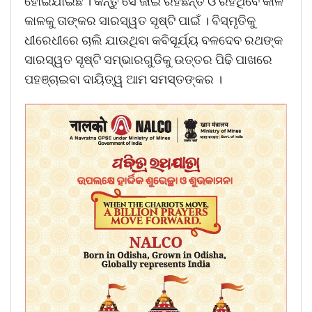
ହୋଇଯାଇଛି । କିନ୍ତୁ ସେ ଜୀଇଁ ରହିଛନ୍ତି ଓ ରହିଥିବେ କାଳ
କାଳକୁ ତାଙ୍କର ସାରସ୍ୱତ ସୃଷ୍ଟି ପାଇଁ । ବିସ୍ମୃତିକୁ
ଧୀରେଧୀରେ ଚାଲି ଯାଉଥିବା କବିସୂର୍ଯ୍ୟ ବଳଦେବ ରଥଙ୍କ
ସାରସ୍ୱତ ସୃଷ୍ଟି ସମ୍ଭାରଗୁଡିକୁ ଉତ୍ତର ପିଢି ପାଖରେ
ପହଞ୍ଚାଇବା ଦାୟିତ୍ୱ ଆମ ସମସ୍ତଙ୍କର ।