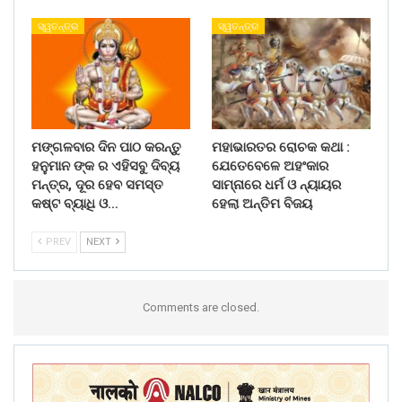
ସ୍ୱତନ୍ତ୍ର
ସ୍ୱତନ୍ତ୍ର
ମଙ୍ଗଳବାର ଦିନ ପାଠ କରନ୍ତୁ
ମହାଭାରତର ରୋଚକ କଥା :
ହନୁମାନ ଙ୍କ ର ଏହିସବୁ ଦିବ୍ୟ
ଯେତେବେଳେ ଅହଂକାର
ମନ୍ତ୍ର, ଦୂର ହେବ ସମସ୍ତ
ସାମ୍ନାରେ ଧର୍ମ ଓ ନ୍ୟାୟର
କଷ୍ଟ ବ୍ୟାଧି ଓ…
ହେଲା ଅନ୍ତିମ ବିଜୟ
PREV
NEXT
Comments are closed.