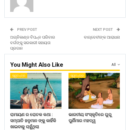
PREV POST
NEXT POST
ଅଗ୍ନିକାଣ୍ଡ ବିପନ୍ନ ପରିବାର
ବାଗ୍ଦେବୀଙ୍କ ଆରାଧନା
ବର୍ଗଙ୍କୁ ସରକାରୀ ସହାୟତା
ପ୍ରଦାନ
You Might Also Like
All
ସ୍ୱତନ୍ତ୍ର
ସ୍ୱତନ୍ତ୍ର
ରାମାୟଣ ର ରୋଚକ କଥା :
ଭାରତୀୟ ସଂସ୍କୃତିରେ ଗୁରୁ
ସମ୍ପାତି ହନୁମାନ ଙ୍କୁ କାହିଁକି
ପୁର୍ଣିମାର ମହତ୍ୱ
ଖାଇବାକୁ ଚାହୁଁଥିଲା