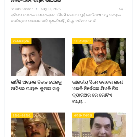
ଅଜବ-ଗଜବ ବୟାନ ଭାଇରଲ
Sakala Khabar
Aug 14, 2025
0
ବଲିଉଡ ଜଗତରେ ଯେତେବେଳେ କୌଣସି କଳାକାର ମୁହଁ ଖୋଲିଥାଏ, ତାକୁ ସମସ୍ତେ
ଚଳଚିତ୍ରର ଡାଇଲଗ ଭାବି ଶୁଣନ୍ତିନାହିଁ , କିନ୍ତୁ ବର୍ତମାନ ଯେଉଁ…
ମନୋରଞ୍ଜନ
ମନୋରଞ୍ଜନ
କାହିଁକି ଅଚାନକ ବିବାଦ ଘେରକୁ
ଭାରତୀୟ ସିନେ ଜଗତର ଜଣେ
ଆସିଲେ ଗାୟକ କୁମାର ସାନୁ
ଏଭଳି ନିର୍ଦେଶକ ଯିଏକି ନିଜ
କ୍ୟାରିଅର ରେ ଗୋଟିଏ
ମଧ୍ୟ…
ଦେଶ- ବିଦେଶ
ଦେଶ- ବିଦେଶ