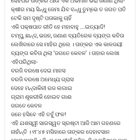
ସେହିପରି ତାଙ୍କର ଆଉ ଏକ ଅଭିମାନ ଭରା ଜଣାଣ ଥିଲା-
କ୍ଷୀର ମୟ ସିନ୍ଧୁ ଜେମା ଯିବ ବନ୍ଧୁ ତୁମ୍ଭେ ତ ଜଗତ ପତି
ଟେକି ସମ ଦୃଷ୍ଟି ପତାକାକୁ ଚାହିଁ
ଏକି ପକ୍ଷପାତ ରୀତି ହେ ମହାବାହୁ ….ଇତ୍ୟାଦି!
ଚମ୍ପୁ, ଛାନ୍ଦ, ଭଜନ, ଜଣାଣ ବ୍ୟତିରେକ ବ୍ୟଙ୍ଗ କବିତା
ଲେଖିବାରେ ସେ ମାହିର ଥିଲେ । ତାଙ୍କର ଏକ କାଳଜୟୀ
ବ୍ୟଙ୍ଗ କବିତା ଥିଲା ‘ଜଗତେ କେବଳ’ । ତାହାର ଲେଖା
ଏହିପରିଥିଲା-
ବରଜି ବରଷେ ଦେଇ ମାନସ
ବରଜି ବରଷେ ଅମେଧ୍ୟ ଗ୍ରାସ
ଦେହେ ମନ୍ଦାକିନୀ ରଜ ଲଗାଇ
ଗ୍ରାମ ଶୂକରୀକି ହୋଇବ ଗାଈ
ଜଗତେ କେବଳ
ଜନେ ହସିବେ ଏହି ତହୁଁ ଫଳ!
ଏହି ଯଶସ୍ୱୀ ସାରସ୍ୱତ ସ୍ରଷ୍ଟା ଆଜି ଆମ ଗହଣରେ
ନାହାଁନ୍ତି । ୧୮୪୫ ମସିହାରେ ତାଙ୍କର ଦେହାବସାନ