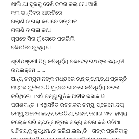
ଖାଲି ଯା ଦୂରରୁ ଦେଖି କଳନା କଲା ମୋ ଆଖି
କଳା ଇନ୍ଦିବର ଆରତିରେ
ଗଲାଣି ତ ଗଲା କଥାରେ ସଙ୍ଗାତ
ଗଲାଣି ତ ଗଲା କଥା
ଗୁପତେ ସିନା ମୁଁ ତୋତେ ପଚାରିଲି
ବଳିପଡିବାରୁ ବ୍ୟଥା
ଶ୍ରୀପଞ୍ଚମୀ ତିଥି କବିସୂର୍ଯ୍ୟ ବଳଦେବ ରଥଙ୍କ ଜୟନ୍ତୀ
ଉପଲକ୍ଷେ……..
ଅନ୍ୟ ଚମ୍ପୁମାନଙ୍କ ମଧ୍ୟରେ ଚ,ଛ,ଡ,ଢ,ମ,ତ,ଥ ପ୍ରଭୃତି
ପଟ୍ଟଳ ଗୁଡିକ ଅତି ସୁନ୍ଦର ଭାବରେ କବିସୂର୍ଯ୍ୟ ରଚନା
କରିଥିଲେ । ଏହି ଚମ୍ପୁ ଗୁଡିକ ଅତୀବ ରସାଳ ଓ
ପ୍ରାଣବନ୍ତ । ଏଥିସହିତ ରତ୍ନାକର ଚମ୍ପୁ, ପ୍ରେମୋଦୟ
ଚମ୍ପୁ, ଅନେକ ଛାନ୍ଦ, ଚଉତିଶା, ଭଜନ, ଜଣାଣ ଏବଂ ହାସ୍ୟ
କଲୋଳ ପରି ବ୍ୟଙ୍ଗାତ୍ମକ ଗଦ୍ୟ ରଚନା କରି ଓଡିଆ
ସାହିତ୍ୟକୁ ରୁଦ୍ଧିମନ୍ତ କରିଯାଇଛନ୍ତି । ତାଙ୍କ ପ୍ରତିବାକୁ