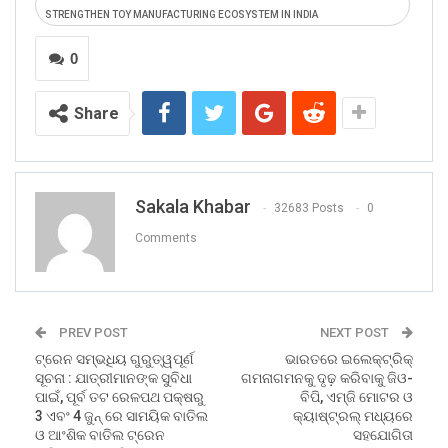
STRENGTHEN TOY MANUFACTURING ECOSYSTEM IN INDIA
0
Share
Sakala Khabar
32683 Posts
0
Comments
PREV POST
NEXT POST
ଟ୍ରେନ ସମ୍ଭଧିୟ ଗୁରୁତ୍ୱପୂର୍ଣ
ଭାରତରେ ଇଲେକ୍ଟ୍ରିକ୍
ସୂଚନା : ଯାତ୍ରୀମାନଙ୍କ ସୁବିଧା
ଗମନାଗମନକୁ ଦୃଢ଼ କରିବାକୁ ଜିଓ-
ପାଇଁ, ପୂର୍ବ ତଟ ରେଳପଥ ପକ୍ଷରୁ
ବିପି, ଏମ୍‌ଜି ମୋଟର ଓ
3 ଏବଂ 4 ଜୁନ୍ ରେ ସାମୟିକ ବାତିଲ
କ୍ୟାଷ୍ଟ୍ରଲ୍ ମଧ୍ୟରେ
ଓ ଆଂଶିକ ବାତିଲ ଟ୍ରେନ
ସହଯୋଗିତା