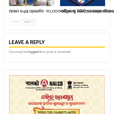
ଆସାମ ବନ୍ୟା ପ୍ରଭାବିତ ୧୦,୦୦୦ ପରିବାରକୁ ରିଲିଫ୍ ଯୋଗାଇବ ରିଲାଏ
ସର୍ବାଧିକ ୨୮ କୋଟି ୫୦ ଲକ୍ଷ ୫ଜି ଉ
PREV
NEXT
LEAVE A REPLY
You must be
logged in
to post a comment.