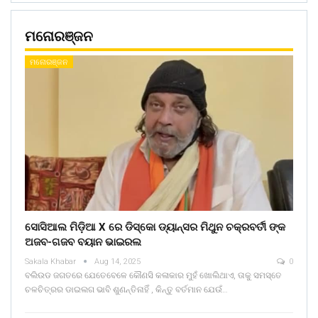
ମନୋରଞ୍ଜନ
ମନୋରଞ୍ଜନ
ସୋସିଆଲ ମିଡ଼ିଆ X ରେ ଡିସ୍କୋ ଡ୍ୟାନ୍ସର ମିଥୁନ ଚକ୍ରବର୍ତୀ ଙ୍କ
ଅଜବ-ଗଜବ ବୟାନ ଭାଇରଲ
Sakala Khabar
Aug 14, 2025
0
ବଲିଉଡ ଜଗତରେ ଯେତେବେଳେ କୌଣସି କଳାକାର ମୁହଁ ଖୋଲିଥାଏ, ତାକୁ ସମସ୍ତେ
ଚଳଚିତ୍ରର ଡାଇଲଗ ଭାବି ଶୁଣନ୍ତିନାହିଁ , କିନ୍ତୁ ବର୍ତମାନ ଯେଉଁ…