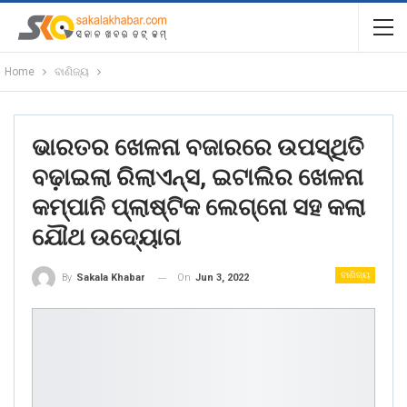
Home
ବାଣିଜ୍ୟ
ଭାରତର ଖେଳନା ବଜାରରେ ଉପସ୍ଥିତି
ବଢ଼ାଇଲା ରିଲାଏନ୍ସ, ଇଟାଲିର ଖେଳନା
କମ୍ପାନି ପ୍ଲାଷ୍ଟିକ ଲେଗ୍ନୋ ସହ କଲା
ଯୌଥ ଉଦ୍ୟୋଗ
ବାଣିଜ୍ୟ
On
Jun 3, 2022
By
Sakala Khabar