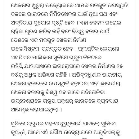
ଖେଳନାର ଖୁଚୁରା ଉଦ୍ୟୋଗରେ ଆମର ମଜଭୁତ ଉପସ୍ଥିତି
ବଳରେ ଭାରତରେ ନିର୍ମିତଖେଳନା ପାଇଁ ନୂଆ ପଥ ଏବଂ
ଅଦ୍ଵିତୀୟ ସୁଯୋଗ ସୃଷ୍ଟି ହେବ । ଏହା କେବଳ ଘରୋଇ
ଚାହିଦା ପୂରଣ କରିବ ନାହିଁ ବରଂ ବିଶ୍ୱ ବଜାର ପାଇଁ
ଦେଶରେ ଏକ ମଜଭୁତ ଖେଳନା ନିର୍ମାଣ
ଇକୋସିଷ୍ଟମ ପ୍ରସ୍ତୁତ ହେବ । ପ୍ଲାଷ୍ଟିକ ଲେଗ୍ନୋ
ଏସପିଏର ମାଲିକାନା ସୁନିନୋ ଗ୍ରୁପ ନିକଟରେ
ରହିଛି, ଯାହାପାଖରେ ଇଉରୋପରେ ଖେଳନା ନିର୍ମାଣର ୨୫
ବର୍ଷରୁ ଅଧିକ ଅଭିଜ୍ଞତା ରହିଛି । ଅଭିବୃଦ୍ଧିଶୀଳ ଭାରତୀୟ
ଖେଳନା ବଜାରରେ ଉପସ୍ଥିତି ବଢ଼ାଇବା ଏବଂ ଭାରତୀୟ
ଖେଳନା ବଜାରକୁ ବିଶ୍ୱ ହବ ଭାବେ ଗଢିତୋଳିବା
ଉଦ୍ଦେଶ୍ୟରେ ଗ୍ରୁପ ପକ୍ଷରୁ ଭାରତରେ ବ୍ୟବସାୟ
ଆରମ୍ଭ କରାଯାଇଥିଲା ।
ସୁନିନୋ ଗ୍ରୁପର ସହ-ସତ୍ୱାଧିକାରୀ ପାଓଲୋ ସୁନିନୋ
କୁହନ୍ତି, ଆମେ ଏହି ଯୌଥ ଉଦ୍ୟୋଗରେ ଆର୍‌ବିଏଲ୍‌କୁ