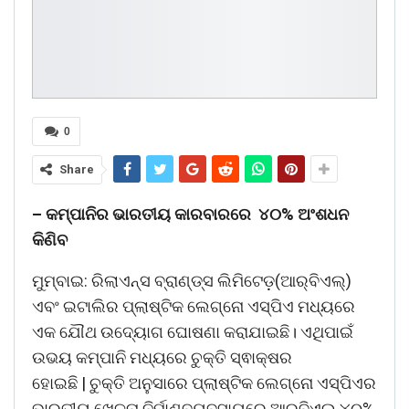
0
Share
–
କମ୍ପାନିର ଭାରତୀୟ କାରବାରରେ
୪୦% ଅଂଶଧନ
କିଣିବ
ମୁମ୍ବାଇ: ରିଲାଏନ୍ସ ବ୍ରାଣ୍ଡ୍‌ସ ଲିମିଟେଡ଼(ଆର୍‌ବିଏଲ୍‌)
ଏବଂ ଇଟାଲିର ପ୍ଲାଷ୍ଟିକ ଲେଗ୍ନୋ ଏସ୍‌ପିଏ ମଧ୍ୟରେ
ଏକ ଯୌଥ ଉଦ୍ୟୋଗ ଘୋଷଣା କରାଯାଇଛି। ଏଥିପାଇଁ
ଉଭୟ କମ୍ପାନି ମଧ୍ୟରେ ଚୁକ୍ତି ସ୍ଵାକ୍ଷର
ହୋଇଛି | ଚୁକ୍ତି ଅନୁସାରେ ପ୍ଲାଷ୍ଟିକ ଲେଗ୍ନୋ ଏସ୍‌ପିଏର
ଭାରତୀୟ ଖେଳନା ନିର୍ମାଣବ୍ୟବସାୟରେ ଆର୍‌ବିଏଲ୍ ୪୦%