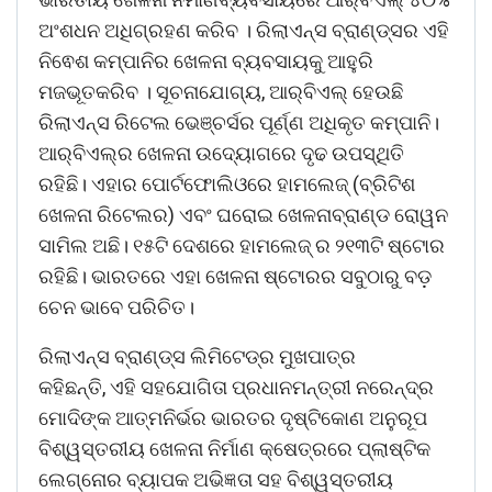
ଅଂଶଧନ ଅଧିଗ୍ରହଣ କରିବ । ରିଲାଏନ୍ସ ବ୍ରାଣ୍ଡ୍‌ସର ଏହି
ନିଵେଶ କମ୍ପାନିର ଖେଳନା ବ୍ୟବସାୟକୁ ଆହୁରି
ମଜଭୂତକରିବ । ସୂଚନାଯୋଗ୍ୟ, ଆର୍‌ବିଏଲ୍‌ ହେଉଛି
ରିଲାଏନ୍ସ ରିଟେଲ ଭେଞ୍ଚର୍ସର ପୂର୍ଣ୍ଣ ଅଧିକୃତ କମ୍ପାନି।
ଆର୍‌ବିଏଲ୍‌ର ଖେଳନା ଉଦ୍ୟୋଗରେ ଦୃଢ ଉପସ୍ଥିତି
ରହିଛି। ଏହାର ପୋର୍ଟଫୋଲିଓରେ ହାମଲେଜ୍‌ (ବ୍ରିଟିଶ
ଖେଳନା ରିଟେଲର) ଏବଂ ଘରୋଇ ଖେଳନାବ୍ରାଣ୍ଡ ରୋୱନ
ସାମିଲ ଅଛି। ୧୫ଟି ଦେଶରେ ହାମଲେଜ୍‌ ର ୨୧୩ଟି ଷ୍ଟୋର
ରହିଛି। ଭାରତରେ ଏହା ଖେଳନା ଷ୍ଟୋରର ସବୁଠାରୁ ବଡ଼
ଚେନ ଭାବେ ପରିଚିତ।
ରିଲାଏନ୍ସ ବ୍ରାଣ୍ଡ୍‌ସ ଲିମିଟେଡ୍‌ର ମୁଖପାତ୍ର
କହିଛନ୍ତି, ଏହି ସହଯୋଗିତା ପ୍ରଧାନମନ୍ତ୍ରୀ ନରେନ୍ଦ୍ର
ମୋଦିଙ୍କ ଆତ୍ମନିର୍ଭର ଭାରତର ଦୃଷ୍ଟିକୋଣ ଅନୁରୂପ
ବିଶ୍ୱସ୍ତରୀୟ ଖେଳନା ନିର୍ମାଣ କ୍ଷେତ୍ରରେ ପ୍ଲାଷ୍ଟିକ
ଲେଗ୍ନୋର ବ୍ୟାପକ ଅଭିଜ୍ଞତା ସହ ବିଶ୍ୱସ୍ତରୀୟ