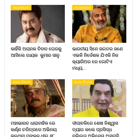
ମନୋରଞ୍ଜନ
ମନୋରଞ୍ଜନ
କାହିଁକି ଅଚାନକ ବିବାଦ ଘେରକୁ
ଭାରତୀୟ ସିନେ ଜଗତର ଜଣେ
ଆସିଲେ ଗାୟକ କୁମାର ସାନୁ
ଏଭଳି ନିର୍ଦେଶକ ଯିଏକି ନିଜ
କ୍ୟାରିଅର ରେ ଗୋଟିଏ
ମଧ୍ୟ…
ଦେଶ- ବିଦେଶ
ଦେଶ- ବିଦେଶ
ମହାଭାରତ ଧାରାବାହିକ ରେ
ଦୀପାବଳିରେ ଶେଷ ନିଶ୍ୱାସ
କର୍ଣ୍ଣ ଚରିତ୍ରରେ ଅଭିନୟ
ତ୍ୟାଗ କଲେ ପ୍ରସିଦ୍ଧ
କରୁଥିବା ପଙ୍କଜ ଧୀର ୬୮
ବଲିଉଡ ଅଭିନେତା ଅସରାନି