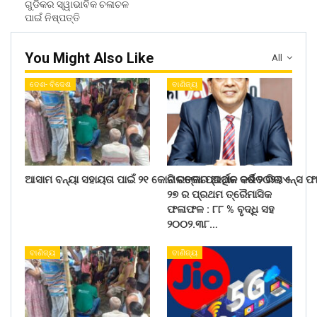
ଗୁଡିକର ସ୍ୱାଭାବିକ ଚଳାଚଳ
ପାଇଁ ନିଷ୍ପତ୍ତି
You Might Also Like
All
ଦେଶ- ବିଦେଶ
ବାଣିଜ୍ୟ
ଆସାମ ବନ୍ୟା ସହାୟତା ପାଇଁ ୨୧ କୋଟି ଟଙ୍କା ପ୍ରଦାନ କରିବ ରିଲାଏନ୍ସ ଫ
ନାଲକୋର ଆର୍ଥିକ ବର୍ଷ ୨୦୨୬ –
୨୭ ର ପ୍ରଥମ ତ୍ରୈମାସିକ
ଫଳାଫଳ : ୮୮ % ବୃଦ୍ଧି ସହ
୨୦୦୨.୩୮…
ବାଣିଜ୍ୟ
ବାଣିଜ୍ୟ