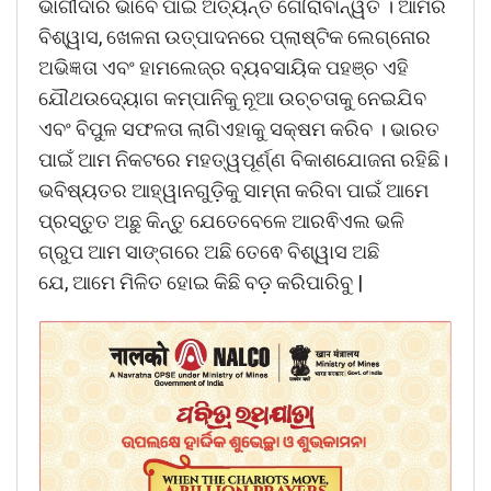
ଭାଗୀଦାର ଭାବେ ପାଇ ଅତ୍ୟନ୍ତ ଗୌରାବାନ୍ୱିତ । ଆମର
ବିଶ୍ୱାସ, ଖେଳନା ଉତ୍ପାଦନରେ ପ୍ଲାଷ୍ଟିକ ଲେଗ୍ନୋର
ଅଭିଜ୍ଞତା ଏବଂ ହାମଲେଜ୍‌ର ବ୍ୟବସାୟିକ ପହଞ୍ଚ ଏହି
ଯୌଥଉଦ୍ୟୋଗ କମ୍ପାନିକୁ ନୂଆ ଉଚ୍ଚତାକୁ ନେଇଯିବ
ଏବଂ ବିପୁଳ ସଫଳତା ଲାଗିଏହାକୁ ସକ୍ଷମ କରିବ । ଭାରତ
ପାଇଁ ଆମ ନିକଟରେ ମହତ୍ୱପୂର୍ଣ୍ଣ ବିକାଶଯୋଜନା ରହିଛି।
ଭବିଷ୍ୟତର ଆହ୍ୱାନଗୁଡ଼ିକୁ ସାମ୍ନା କରିବା ପାଇଁ ଆମେ
ପ୍ରସ୍ତୁତ ଅଛୁ କିନ୍ତୁ ଯେତେବେଳେ ଆରଵିଏଲ ଭଳି
ଗ୍ରୁପ ଆମ ସାଙ୍ଗରେ ଅଛି ତେଵେ ବିଶ୍ୱାସ ଅଛି
ଯେ, ଆମେ ମିଳିତ ହୋଇ କିଛି ବଡ଼ କରିପାରିବୁ |