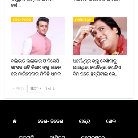
ବର୍ଷ…
ଦେଶ- ବିଦେଶ
ମନୋରଞ୍ଜନ
ବଲିଉଡ କଳାକାର ଓ ବିଜେପି
ଧର୍ମେନ୍ଦ୍ର ଙ୍କୁ ଦେଖିବାକୁ
ସାଂସଦ ରବି କିଶନ ଙ୍କୁ ଜୀବନ
ଯାଇଥିବା ଗୋବିନ୍ଦା ଗୋଟିଏ
ରେ ମାରିଦେବାର ମିଳିଛି ଧମକ
ଦିନ ପରେ ହସ୍ପିଟାଲ ରେ…
PREV
NEXT
1 of 2
ଦେଶ- ବିଦେଶ
ରାଜ୍ୟ
ଖେଳ
ରାଜନୀତି
ବାଣିଜ୍ୟ
ମନୋରଞ୍ଜନ