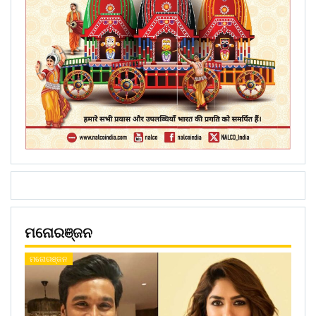
ମନୋରଞ୍ଜନ
ମନୋରଞ୍ଜନ