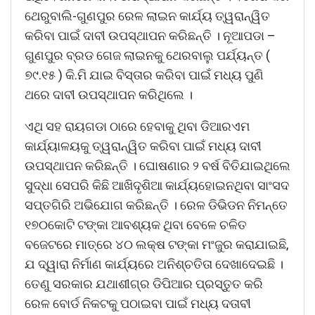
ଥେରୁବାଲି-ଗୁଣପୁର ରେଳ ଲାଇନ କାର୍ଯ୍ୟ ତ୍ୱରାନ୍ୱିତ
କରିବା ପାଇଁ ଦାବୀ ଉପସ୍ଥାପନ କରିଛନ୍ତି । ନୂଆପଡା –
ଗୁଣପୁର ବ୍ରଡ ଗେଜ ଲାଇନକୁ ଥେରବାଲୁ ପର୍ଯ୍ୟନ୍ତ (
୭୯.୧୫ ) କି.ମି ଯାଇ ବିସ୍ତାର କରିବା ପାଇଁ ମଧ୍ୟ ପୁଣି
ଥରେ ଦାବୀ ଉପସ୍ଥାପନ କରିଥିଲେ ।
ଏଥି ସହ ରାୟଗଡା ଠାରେ ହେବାକୁ ଥିବା ଡିଆରଏମ
କାର୍ଯ୍ୟାଳୟକୁ ତ୍ୱରାନ୍ୱିତ କରିବା ପାଇଁ ମଧ୍ୟ ଦାବୀ
ଉପସ୍ଥାପନ କରିଛନ୍ତି । ଘୋଷଣାର ୨ ବର୍ଷ ବିତିଯାଇଥିଲେ
ସୁଦ୍ଧା ସେପରି କିଛି ଆଖିଦୃଶିଆ କାର୍ଯ୍ୟହୋଇନଥିବା ସାଂସଦ
ସପ୍ତଗିରି ଅଭିଯୋଗ କରିଛନ୍ତି । ରେଳ ଡିଭିଡନ ନିମନ୍ତେ
୧୭୦କୋଟି ଟଙ୍କା ଆବଶ୍ୟକ ଥିବା ବେଳେ ଚଳିତ
ବଜେଟରେ ମାତ୍ରେ ୪୦ ଲକ୍ଷ ଟଙ୍କା ମଂଜୁର କରାଯାଇଛି,
ଯ ଦ୍ୱାରା ନିର୍ମାଣ କାର୍ଯ୍ୟରେ ଅନିଶ୍ଚତିତା ଦେଖାଦେଇଛି ।
ତେଣୁ ସରକାର ଯଥାଶୀଗ୍ର ଡିପିଆର ପ୍ରସ୍ତୁତ କରି
ରେଳ ବୋର୍ଡ ନିକଟକୁ ପଠାଇବା ପାଇଁ ମଧ୍ୟ ଦତାବୀ