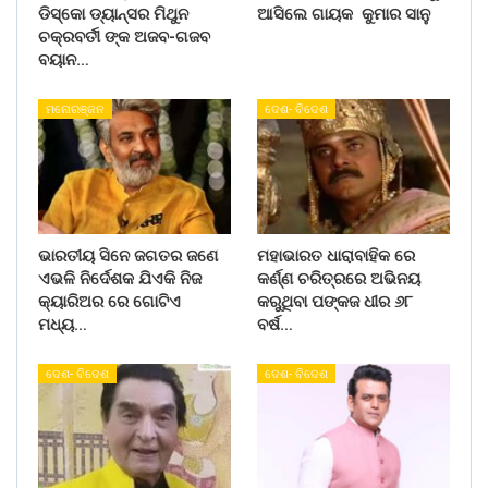
ଡିସ୍କୋ ଡ୍ୟାନ୍ସର ମିଥୁନ
ଆସିଲେ ଗାୟକ କୁମାର ସାନୁ
ଚକ୍ରବର୍ତୀ ଙ୍କ ଅଜବ-ଗଜବ
ବୟାନ…
ମନୋରଞ୍ଜନ
ଦେଶ- ବିଦେଶ
ଭାରତୀୟ ସିନେ ଜଗତର ଜଣେ
ମହାଭାରତ ଧାରାବାହିକ ରେ
ଏଭଳି ନିର୍ଦେଶକ ଯିଏକି ନିଜ
କର୍ଣ୍ଣ ଚରିତ୍ରରେ ଅଭିନୟ
କ୍ୟାରିଅର ରେ ଗୋଟିଏ
କରୁଥିବା ପଙ୍କଜ ଧୀର ୬୮
ମଧ୍ୟ…
ବର୍ଷ…
ଦେଶ- ବିଦେଶ
ଦେଶ- ବିଦେଶ