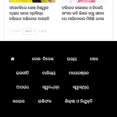
ଦୀପାବଳିରେ ଶେଷ ନିଶ୍ୱାସ
ବଲିଉଡ କଳାକାର ଓ ବିଜେପି
ତ୍ୟାଗ କଲେ ପ୍ରସିଦ୍ଧ
ସାଂସଦ ରବି କିଶନ ଙ୍କୁ ଜୀବନ
ବଲିଉଡ ଅଭିନେତା ଅସରାନି
ରେ ମାରିଦେବାର ମିଳିଛି ଧମକ
PREV
NEXT
1 of 2
ଦେଶ- ବିଦେଶ
ରାଜ୍ୟ
ଖେଳ
ରାଜନୀତି
ବାଣିଜ୍ୟ
ମନୋରଞ୍ଜନ
ଅପରାଧ
ସ୍ୱତନ୍ତ୍ର
ସ୍ୱାସ୍ଥ୍ୟ
କରୋନା
ରାଶିଫଳ
ଶିକ୍ଷା ଓ ନିଯୁକ୍ତି