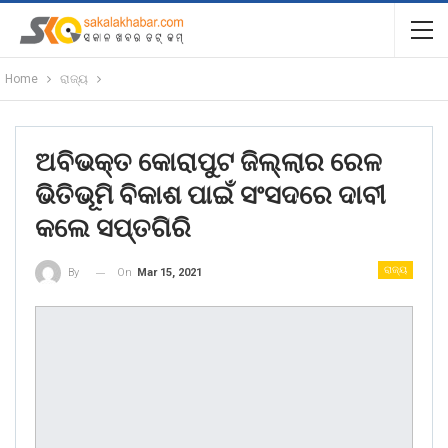
Home
ରାଜ୍ୟ
ଅବିଭକ୍ତ କୋରାପୁଟ ଜିଲ୍ଲାର ରେଳ
ଭିତିଭୂମି ବିକାଶ ପାଇଁ ସଂସଦରେ ଦାବୀ
କଲେ ସପ୍ତଗିରି
ରାଜ୍ୟ
On
Mar 15, 2021
By