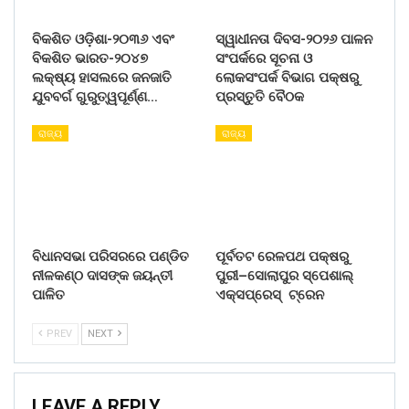
ବିକଶିତ ଓଡ଼ିଶା-୨୦୩୬ ଏବଂ
ସ୍ୱାଧୀନତା ଦିବସ-୨୦୨୬ ପାଳନ
ବିକଶିତ ଭାରତ-୨୦୪୭
ସଂପର୍କରେ ସୂଚନା ଓ
ଲକ୍ଷ୍ୟ ହାସଲରେ ଜନଜାତି
ଲୋକସଂପର୍କ ବିଭାଗ ପକ୍ଷରୁ
ଯୁବବର୍ଗ ଗୁରୁତ୍ୱପୂର୍ଣ୍ଣ…
ପ୍ରସ୍ତୁତି ବୈଠକ
ରାଜ୍ୟ
ରାଜ୍ୟ
ବିଧାନସଭା ପରିସରରେ ପଣ୍ଡିତ
ପୂର୍ବତଟ ରେଳପଥ ପକ୍ଷରୁ
ନୀଳକଣ୍ଠ ଦାସଙ୍କ ଜୟନ୍ତୀ
ପୁରୀ–ସୋଲାପୁର ସ୍ପେଶାଲ୍
ପାଳିତ
ଏକ୍ସପ୍ରେସ୍ ଟ୍ରେନ
PREV
NEXT
LEAVE A REPLY