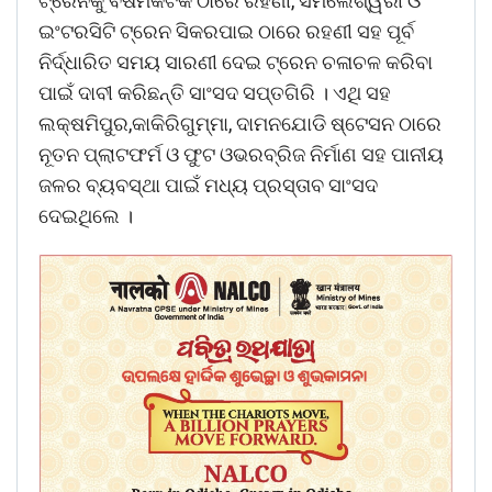
ଟ୍ରେନକୁ ବିଷମକଟକ ଠାରେ ରହଣୀ, ସମଲେଶ୍ୱରୀ ଓ
ଇଂଟରସିଟି ଟ୍ରେନ ସିକରପାଇ ଠାରେ ରହଣୀ ସହ ପୂର୍ବ
ନିର୍ଦ୍ଧାରିତ ସମୟ ସାରଣୀ ଦେଇ ଟ୍ରେନ ଚଳାଚଳ କରିବା
ପାଇଁ ଦାବୀ କରିଛନ୍ତି ସାଂସଦ ସପ୍ତଗିରି । ଏଥି ସହ
ଲକ୍ଷମିପୁର,କାକିରିଗୁମ୍ମା, ଦାମନଯୋଡି ଷ୍ଟେସନ ଠାରେ
ନୂତନ ପ୍ଲାଟଫର୍ମ ଓ ଫୁଟ ଓଭରବ୍ରିଜ ନିର୍ମାଣ ସହ ପାନୀୟ
ଜଳର ବ୍ୟବସ୍ଥା ପାଇଁ ମଧ୍ୟ ପ୍ରସ୍ତାବ ସାଂସଦ
ଦେଇଥିଲେ ।