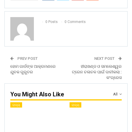
0 Posts
0 Comments
PREV POST
NEXT POST
ହୋମ ଗାର୍ଡଙ୍କ ଆକ୍ରମଣରେ
ହୀରାଖଣ୍ଡ ଓ ସମଲେଶ୍ୱର
ଯୁବକ ଗୁରୁତର
ଟ୍ରେନ ଚଳାଚଳ ପାଇଁ ଦାବୀକଲା :
କଂଗ୍ରେସ
You Might Also Like
All
ରାଜ୍ୟ
ରାଜ୍ୟ