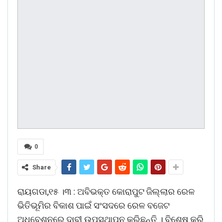
0
Share
ରାୟଗଡା,୧୫ ।୩ : ଅବିଭକ୍ତ କୋରାପୁଟ ଜିଲ୍ଲାର ରେଳ
ଭିତିଭୂମିର ବିକାଶ ପାଇଁ ସଂସଦରେ ରେଳ ବଜେଟ
ଅଧିବେଶନରେ ଦାବୀ ଉପସ୍ଥାପନ କରିଛନ୍ତି । ବିଶେଷ କରି