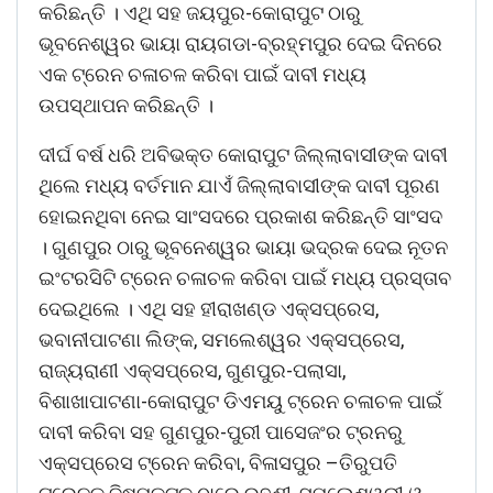
କରିଛନ୍ତି । ଏଥି ସହ ଜୟପୁର-କୋରାପୁଟ ଠାରୁ
ଭୂବନେଶ୍ୱର ଭାୟା ରାୟଗଡା-ବ୍ରହ୍ମପୁର ଦେଇ ଦିନରେ
ଏକ ଟ୍ରେନ ଚଳାଚଳ କରିବା ପାଇଁ ଦାବୀ ମଧ୍ୟ
ଉପସ୍ଥାପନ କରିଛନ୍ତି ।
ଦୀର୍ଘ ବର୍ଷ ଧରି ଅବିଭକ୍ତ କୋରାପୁଟ ଜିଲ୍ଲାବାସୀଙ୍କ ଦାବୀ
ଥିଲେ ମଧ୍ୟ ବର୍ତମାନ ଯାଏଁ ଜିଲ୍ଲାବାସୀଙ୍କ ଦାବୀ ପୂରଣ
ହୋଇନଥିବା ନେଇ ସାଂସଦରେ ପ୍ରକାଶ କରିଛନ୍ତି ସାଂସଦ
। ଗୁଣପୁର ଠାରୁ ଭୂବନେଶ୍ୱର ଭାୟା ଭଦ୍ରକ ଦେଇ ନୂତନ
ଇଂଟରସିଟି ଟ୍ରେନ ଚଳାଚଳ କରିବା ପାଇଁ ମଧ୍ୟ ପ୍ରସ୍ତାବ
ଦେଇଥିଲେ । ଏଥି ସହ ହୀରାଖଣ୍ଡ ଏକ୍ସପ୍ରେସ,
ଭବାନୀପାଟଣା ଲିଙ୍କ, ସମଲେଶ୍ୱର ଏକ୍ସପ୍ରେସ,
ରାଜ୍ୟରାଣୀ ଏକ୍ସପ୍ରେସ, ଗୁଣପୁର-ପଲାସା,
ବିଶାଖାପାଟଣା-କୋରାପୁଟ ଡିଏମୟୁ ଟ୍ରେନ ଚଳାଚଳ ପାଇଁ
ଦାବୀ କରିବା ସହ ଗୁଣପୁର-ପୁରୀ ପାସେଜଂର ଟ୍ରନରୁ
ଏକ୍ସପ୍ରେସ ଟ୍ରେନ କରିବା, ବିଳାସପୁର –ତିରୁପତି