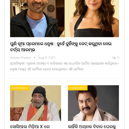
ପୁଣି ନୂଆ ପ୍ରେମରେ ଧନୁଷ : ଦୁହେଁ ଦୁହିଁଙ୍କୁ ଡେଟ୍ କରୁଥିବା ନେଇ
ଚର୍ଚ୍ଚା ଆରମ୍ଭ
Sakala Khabar
Aug 6, 2025
0
ନୂଆଦିଲ୍ଲୀ: ମୃଣାଲ ଅଗଷ୍ଟ ୧ ତାରିଖରେ ଏକ ଜନ୍ମଦିନ ପାର୍ଟିର ଆୟୋଜନ କରିଥିଲେ।
ଧନୁଷ ମଧ୍ୟ ଏହି ପାର୍ଟିରେ ଯୋଗ ଦେଇଥିଲେ। ଏହି ପାର୍ଟିରେ…
ମନୋରଞ୍ଜନ
ମନୋରଞ୍ଜନ
ସୋସିଆଲ ମିଡ଼ିଆ X ରେ
କାହିଁକି ଅଚାନକ ବିବାଦ ଘେରକୁ