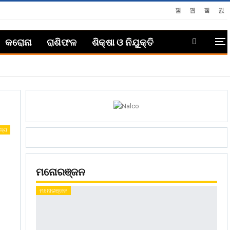
କରୋନା
ରାଶିଫଳ
ଶିକ୍ଷା ଓ ନିଯୁକ୍ତି
ଜ୍ୟ
ମନୋରଞ୍ଜନ
ମନୋରଞ୍ଜନ