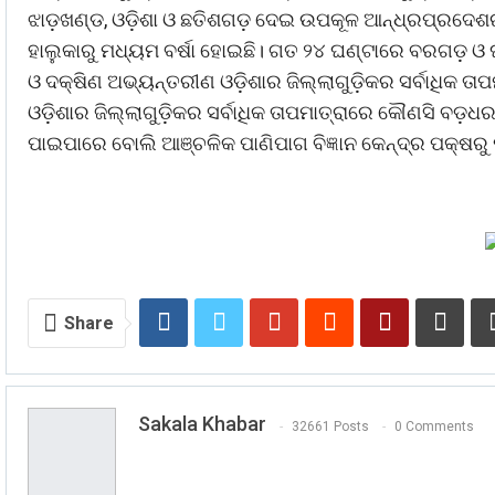
ଝାଡ଼ଖଣ୍ଡ, ଓଡ଼ିଶା ଓ ଛତିଶଗଡ଼ ଦେଇ ଉପକୂଳ ଆନ୍ଧ୍ରପ୍ରଦେଶର ମଧ
ହାଲୁକାରୁ ମଧ୍ୟମ ବର୍ଷା ହୋଇଛି। ଗତ ୨୪ ଘଣ୍ଟାରେ ବରଗଡ଼ ଓ ଘସ
ଓ ଦକ୍ଷିଣ ଅଭ୍ୟନ୍ତରୀଣ ଓଡ଼ିଶାର ଜିଲ୍ଲାଗୁଡ଼ିକର ସର୍ବାଧିକ ତାପମାତ
ଓଡ଼ିଶାର ଜିଲ୍ଲାଗୁଡ଼ିକର ସର୍ବାଧିକ ତାପମାତ୍ରାରେ କୌଣସି ବଡ଼ଧରଣର
ପାଇପାରେ ବୋଲି ଆଞ୍ଚଳିକ ପାଣିପାଗ ବିଜ୍ଞାନ କେନ୍ଦ୍ର ପକ୍ଷରୁ ପ
Share
Sakala Khabar
32661 Posts
0 Comments