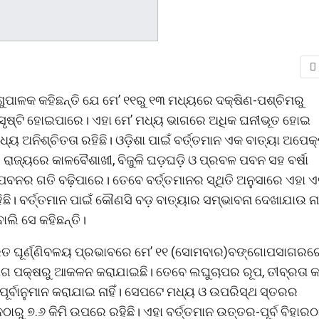
ୁପାଳକ କହିଛନ୍ତି ଯେ ମେ’ ୧୧ରୁ ୧୩ ମଧ୍ୟରେ ଦକ୍ଷିଣ-ପଶ୍ଚିମରୁ
ୃଷ୍ଟି ହୋଇପାରେ। ଏହା ମେ’ ମଧ୍ୟ ଭାଗରେ ଅଧିକ ଘନୀଭୂତ ହୋଇ
ନିଶ୍ଚିତତା ରହିଛି। ଓଡ଼ିଶା ପାଇଁ ବର୍ତ୍ତମାନ ଏକ ବାତ୍ୟା ଅପେକ୍
ରାଜ୍ୟରେ କାଳବୈଶାଖୀ, ବିଜୁଳି ଘଡ଼ଘଡ଼ି ଓ ପ୍ରବଳ ପବନ ସହ ବର୍ଷା
 ପବନର ଗତି ବଢ଼ିପାରେ। ତେବେ ବର୍ତ୍ତମାନର ସ୍ଥିତି ଅନୁସାରେ ଏହା 
ିଛି। ବର୍ତ୍ତମାନ ପାଇଁ କୌଣସି ବଡ଼ ବାତ୍ୟାର ସମ୍ଭାବନା ଦେଖାଯାଉ ନାହ
ଲି ସେ କହିଛନ୍ତି।
୍ତାରିତ ଘୂର୍ଣ୍ଣିବଳୟ ପ୍ରଭାବରେ ମେ’ ୧୧ (ସୋମବାର)ବଙ୍ଗୋପସାଗରର
ଭାଗ ପକ୍ଷରୁ ଆକଳନ କରାଯାଇଛି। ତେବେ ଲଘୁଚାପର ରୂପ, ତୀବ୍ରତା 
ୂର୍ବାନୁମାନ କରାଯାଇ ନାହିଁ। ସେପଟେ ମଧ୍ୟ ଓ ଉପରିସ୍ଥ ସ୍ତରର
ରୁ ୭.୬ କିମି ଉପରେ ରହିଛି। ଏହା ବର୍ତ୍ତମାନ ଉତ୍ତର-ପୂର୍ବ ବିହାରଠ