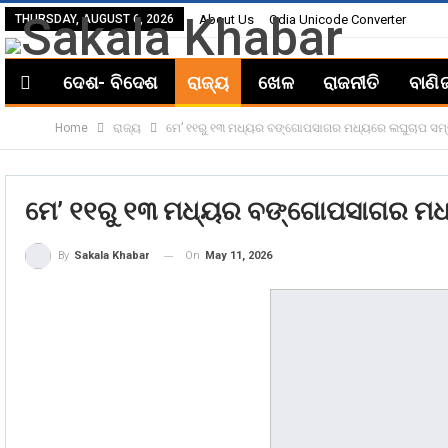
THURSDAY, AUGUST 6, 2026
About Us
Odia Unicode Converter
ଦେଶ- ବିଦେଶ
ରାଜ୍ୟ
ଖେଳ
ରାଜନୀତି
ବାଣି
Home
ରାଜ୍ୟ
ମେ’ ୧୧ରୁ ୧୩ ମଧ୍ୟର ବଙ୍ଗୋପସାଗର ମଧ୍ୟରେ ଲଘୁଚାପ ସମ୍
ମେ’ ୧୧ରୁ ୧୩ ମଧ୍ୟର ବଙ୍ଗୋପସାଗର ମଧ
On
May 11, 2026
By
Sakala Khabar