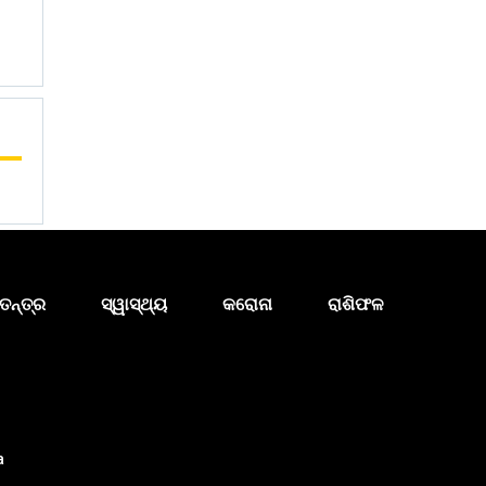
ତନ୍ତ୍ର
ସ୍ୱାସ୍ଥ୍ୟ
କରୋନା
ରାଶିଫଳ
a