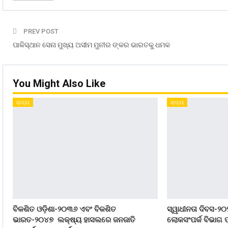
PREV POST
ପାକିସ୍ଥାନ ସେନା ମୁଖ୍ୟ ଅସୀମ ମୁନୀର ଙ୍କର ଭାରତକୁ ଧମକ
You Might Also Like
ରାଜ୍ୟ
ରାଜ୍ୟ
ବିକଶିତ ଓଡ଼ିଶା-୨୦୩୬ ଏବଂ ବିକଶିତ
ସ୍ୱାଧୀନତା ଦିବସ-୨୦
ଭାରତ-୨୦୪୭ ଲକ୍ଷ୍ୟ ହାସଲରେ ଜନଜାତି
ଲୋକସଂପର୍କ ବିଭାଗ ପ