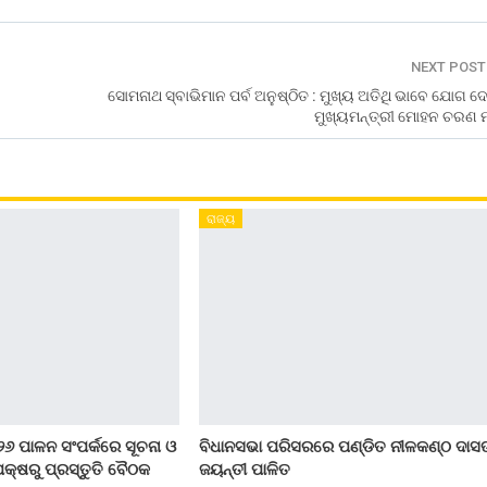
NEXT POS
ସୋମନାଥ ସ୍ବାଭିମାନ ପର୍ବ ଅନୁଷ୍ଠିତ : ମୁଖ୍ୟ ଅତିଥି ଭାବେ ଯୋଗ 
ମୁଖ୍ୟମନ୍ତ୍ରୀ ମୋହନ ଚରଣ ମ
ରାଜ୍ୟ
୨୬ ପାଳନ ସଂପର୍କରେ ସୂଚନା ଓ
ବିଧାନସଭା ପରିସରରେ ପଣ୍ଡିତ ନୀଳକଣ୍ଠ ଦାସ
କ୍ଷରୁ ପ୍ରସ୍ତୁତି ବୈଠକ
ଜୟନ୍ତୀ ପାଳିତ