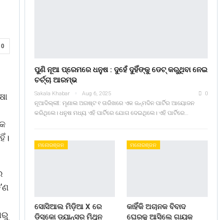
0
ପୁଣି ନୂଆ ପ୍ରେମରେ ଧନୁଷ : ଦୁହେଁ ଦୁହିଁଙ୍କୁ ଡେଟ୍ କରୁଥିବା ନେଇ
ଚର୍ଚ୍ଚା ଆରମ୍ଭ
Sakala Khabar
Aug 6, 2025
0
ଷା
ନୂଆଦିଲ୍ଲୀ: ମୃଣାଲ ଅଗଷ୍ଟ ୧ ତାରିଖରେ ଏକ ଜନ୍ମଦିନ ପାର୍ଟିର ଆୟୋଜନ
କରିଥିଲେ। ଧନୁଷ ମଧ୍ୟ ଏହି ପାର୍ଟିରେ ଯୋଗ ଦେଇଥିଲେ। ଏହି ପାର୍ଟିରେ…
ଏକ
ିଁ।
ମନୋରଞ୍ଜନ
ମନୋରଞ୍ଜନ
େ
କ’ଣ
ସୋସିଆଲ ମିଡ଼ିଆ X ରେ
କାହିଁକି ଅଚାନକ ବିବାଦ
ାରୁ
ଡିସ୍କୋ ଡ୍ୟାନ୍ସର ମିଥୁନ
ଘେରକୁ ଆସିଲେ ଗାୟକ