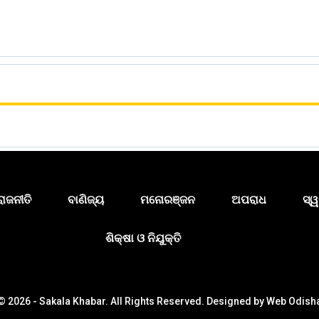
ରାଜନୀତି
ବାଣିଜ୍ୟ
ମନୋରଞ୍ଜନ
ଅପରାଧ
ସ୍ୱ
ଶିକ୍ଷା ଓ ନିଯୁକ୍ତି
© 2026 - Sakala Khabar. All Rights Reserved.
Designed by
Web Odish