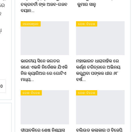
ଚକ୍ରବର୍ତୀ ଙ୍କ ଅଜବ-ଗଜବ
କୁମାର ସାନୁ
ାରେ
ବୟାନ…
ଳ
ମନୋରଞ୍ଜନ
ଦେଶ- ବିଦେଶ
ି
ଭାରତୀୟ ସିନେ ଜଗତର
ମହାଭାରତ ଧାରାବାହିକ ରେ
ଜଣେ ଏଭଳି ନିର୍ଦେଶକ ଯିଏକି
କର୍ଣ୍ଣ ଚରିତ୍ରରେ ଅଭିନୟ
ନିଜ କ୍ୟାରିଅର ରେ ଗୋଟିଏ
କରୁଥିବା ପଙ୍କଜ ଧୀର ୬୮
ମଧ୍ୟ…
ବର୍ଷ…
0
ଦେଶ- ବିଦେଶ
ଦେଶ- ବିଦେଶ
ଦୀପାବଳିରେ ଶେଷ ନିଶ୍ୱାସ
ବଲିଉଡ କଳାକାର ଓ ବିଜେପି