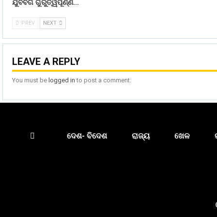
ଯୁବବର୍ଗ ଗୁରୁତ୍ୱପୂର୍ଣ୍ଣ…
PREV
NEXT
LEAVE A REPLY
You must be
logged in
to post a comment.
ଦେଶ- ବିଦେଶ
ରାଜ୍ୟ
ଖେଳ