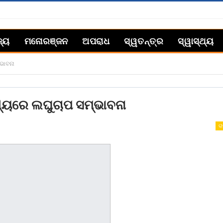
ଜ୍ୟ
ମନୋରଞ୍ଜନ
ଅପରାଧ
ସ୍ୱତନ୍ତ୍ର
ସ୍ୱାସ୍ଥ୍ୟ
ଭାବନା
୍ୟରେ ଲଘୁଚାପ ସମ୍ଭାବନା
ରା