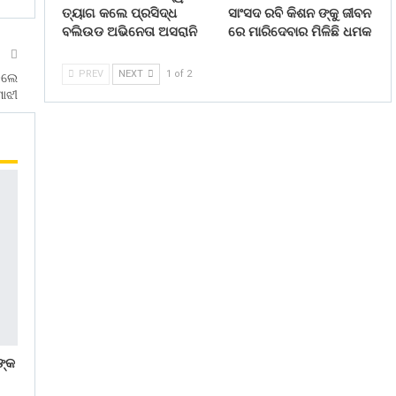
ତ୍ୟାଗ କଲେ ପ୍ରସିଦ୍ଧ
ସାଂସଦ ରବି କିଶନ ଙ୍କୁ ଜୀବନ
ବଲିଉଡ ଅଭିନେତା ଅସରାନି
ରେ ମାରିଦେବାର ମିଳିଛି ଧମକ
T
PREV
NEXT
1 of 2
ଦେଲେ
ାଝୀ
ଙ୍କ