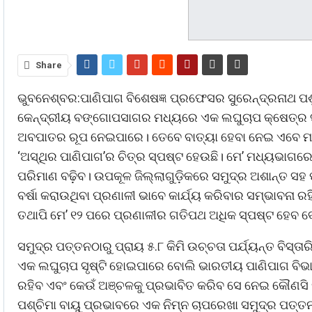
Share
ଭୁବନେଶ୍ବର:ପାଣିପାଗ ବିଶେଷଜ୍ଞ ପ୍ରଫେସର ସୁରେନ୍ଦ୍ରନାଥ ପଶ
କେନ୍ଦ୍ରୀୟ ବଙ୍ଗୋପସାଗର ମଧ୍ୟରେ ଏକ ଲଘୁଚାପ କ୍ଷେତ୍ର ସ
ଅବପାତର ରୂପ ନେଇପାରେ। ତେବେ ବାତ୍ୟା ହେବା ନେଇ ଏବେ ମଧ୍ୟ ଅ
‘ଅସ୍ଥିର ପାଣିପାଗ’ର ଚିତ୍ର ସ୍ପଷ୍ଟ ହେଉଛି। ମେ’ ମଧ୍ୟଭାଗରେ 
ପରିମାଣ ବଢ଼ିବ। ଉପକୂଳ ଜିଲ୍ଲାଗୁଡ଼ିକରେ ସମୁଦ୍ର ଅଶାନ୍ତ ସହ
ବର୍ଷା କରାଉଥିବା ପ୍ରଣାଳୀ ଭାବେ କାର୍ଯ୍ୟ କରିବାର ସମ୍ଭାବନା ରହ
ତଥାପି ମେ’ ୧୨ ପରେ ପ୍ରଣାଳୀର ଗତିପଥ ଅଧିକ ସ୍ପଷ୍ଟ ହେବ ବୋ
ସମୁଦ୍ର ପତ୍ତନଠାରୁ ପ୍ରାୟ ୫.୮ କିମି ଉଚ୍ଚତା ପର୍ଯ୍ୟନ୍ତ ବିସ
ଏକ ଲଘୁଚାପ ସୃଷ୍ଟି ହୋଇପାରେ ବୋଲି ଭାରତୀୟ ପାଣିପାଗ ବି
ରହିବ ଏବଂ କେଉଁ ଅଞ୍ଚଳକୁ ପ୍ରଭାବିତ କରିବ ସେ ନେଇ କୌଣସି ପ
ପଶ୍ଚିମା ବାୟୁ ପ୍ରଭାବରେ ଏକ ନିମ୍ନ ଚାପରେଖା ସମୁଦ୍ର ପତ୍ତନଠା