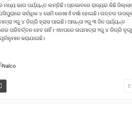
୍ୟ ଭାଗ ପର୍ଯ୍ୟନ୍ତ ଲମ୍ବିଛି। ପ୍ରଭାବରେ ରାଜ୍ୟର କିଛି ଜିଲ୍ଲ
ିପୁରାରେ ସର୍ବାଧିକ ୪ ସେମି ଲେଖାଏଁ ବର୍ଷା ହୋଇଛି। ଉତ୍ତର ଉପକୂ
୍ରା ୨ରୁ ୪ ଡିଗ୍ରି ହ୍ରାସ ପାଇଛି। ଆସନ୍ତା ୨ରୁ ୩ ଦିନ ପର୍ଯ୍ୟନ୍ତ
 ପରିବର୍ତ୍ତନ ହେବ ନାହିଁ। ଏହାପରେ ତାପମାତ୍ରା ୨ରୁ ୪ ଡିଗ୍ରି ବୃଦ୍ଧ
ୂର୍ବାନୁମାନ କରାଯାଇଛି।