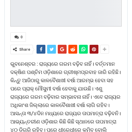
0
Share
ଭୁବନେଶ୍ବର : ରାଜ୍ୟରେ ଗରମ ବଢ଼ିବ ନାହିଁ। ବର୍ତ୍ତମାନ
ଦକ୍ଷିଣ ପଶ୍ଚିମ ଓଡ଼ିଶା‌ରେ ଗ୍ରୀଷ୍ମପ୍ରବାହ ଜାରି ରହିଛି।
କିନ୍ତୁ ଆଜିଠାରୁ କାଳବୈଶାଖୀ ବର୍ଷା ଆରମ୍ଭ ହେବା ସହ
ପରେ ପ୍ରାକ୍‌ ମୌସୁମୀ ବର୍ଷା ହେବାକୁ ଯାଉଛି। ଏଣୁ
ରାଜ୍ୟରେ ଗରମ ବଢ଼ିବାର ସମ୍ଭାବନା ନାହିଁ। ଏବେ ରାଜ୍ୟର
ଅଧିକାଂଶ ଜିଲ୍ଲାରେ କାଳବୈଶାଖୀ ବର୍ଷା ଲାଗି ରହିବ।
ଆସନ୍ତା ୩/୪ଦିନ ମଧ୍ୟରେ ରାଜ୍ୟର ତାପମାତ୍ରା ବଢ଼ିବନି।
ଆଭ୍ୟନ୍ତରୀଣ ଓଡ଼ିଶାର କିଛି କିଛି ସ୍ଥାନରେ ତାପମାତ୍ରା
୪୦ ଡିଗ୍ରି ରହିବ। ପରେ ଧୀରେଧୀରେ କମିବ ବୋଲି