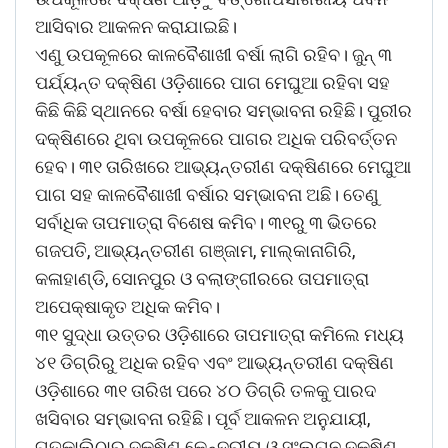
ଆସିବାର ଆକଳନ କରାଯାଇଛି।
ଏଣୁ ଉପକୂଳରେ କାଳବୈଶାଖୀ ବର୍ଷା ଲାଗି ରହିବ। ଜୁନ୍‌ ୩
ପର୍ଯ୍ୟନ୍ତ ଦକ୍ଷିଣ ଓଡ଼ିଶାରେ ପାଗ ମେଘୁଆ ରହିବା ସହ
କିଛି କିଛି ସ୍ଥାନରେ ବର୍ଷା ହେବାର ସମ୍ଭାବନା ରହିଛି। ପୁରୀର
ଦକ୍ଷିଣରେ ଥିବା ଉପକୂଳରେ ପାଗର ଅଧିକ ପରିବର୍ତ୍ତନ
ହେବ। ୩୧ ତାରିଖରେ ଆଭ୍ୟନ୍ତରୀଣ ଦକ୍ଷିଣରେ ମେଘୁଆ
ପାଗ ସହ କାଳବୈଶାଖୀ ବର୍ଷାର ସମ୍ଭାବନା ଅଛି। ତେଣୁ
ସର୍ବାଧିକ ତାପମାତ୍ରା ବିଶେଷ କମିବ। ୩୧ରୁ ୩ ଭିତରେ
ଗଜପତି, ଆଭ୍ୟନ୍ତରୀଣ ଗଞ୍ଜାମ, ମାଲ୍‌କାନାଗିରି,
କଳାହାଣ୍ଡି, ସୋନପୁର ଓ ବଲାଙ୍ଗୀରରେ ତାପମାତ୍ରା
ଅପେକ୍ଷାକୃତ ଅଧିକ କମିବ।
୩୧ ସୁଦ୍ଧା ଉତ୍ତର ଓଡ଼ିଶାରେ ତାପମାତ୍ରା କମିଲେ ମଧ୍ୟ
୪୧ ଡିଗ୍ରିରୁ ଅଧିକ ରହିବ ଏବଂ ଆଭ୍ୟନ୍ତରୀଣ ଦକ୍ଷିଣ
ଓଡ଼ିଶାରେ ୩୧ ତାରିଖ ପରେ ୪୦ ଡିଗ୍ରି ତଳକୁ ପାରଦ
ଖସିବାର ସମ୍ଭାବନା ରହିଛି। ପୂର୍ବ ଆକଳନ ଅନୁଯାୟୀ,
ଗତକାଲିଠାରୁ ଦକ୍ଷିଣ କେନ୍ଦ୍ରୀୟ ଓ ସଂଲଗ୍ନ ଦକ୍ଷିଣ