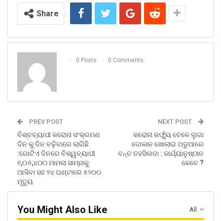
Share
0 Posts
0 Comments
PREV POST
NEXT POST
ବିଶ୍ବବ୍ୟାପୀ କରୋନା ସଂକ୍ରମଣ
କରୋନା କର୍ଫୁ୍ୟ ବେଳେ ଲୁଗା
ଦିନ କୁ ଦିନ ବଢ଼ିବାରେ ଲାଗିଛି
ଦୋକାନ ଖୋଲାଇ ଅଡୁଆରେ
:ଗୋଟିଏ ଦିନରେ ବିଶ୍ୱବ୍ୟାପୀ
ବନ୍ତ ତହସିଲଦା : କାର୍ଯ୍ୟାନୁଷ୍ଠାନ
୧,୦୬,୪୦୦ ମାମଲା ସାମ୍ନାକୁ
କେବେ ?
ଆସିବା ସହ ୨୪ ଘଣ୍ଟାରେ ୫୨୦୦
ମୃତ୍ୟୁ
You Might Also Like
All