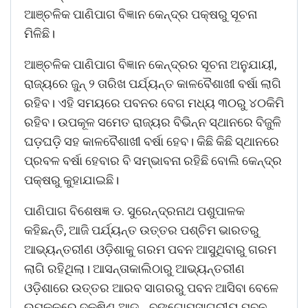
ଆଞ୍ଚଳିକ ପାଣିପାଗ ବିଜ୍ଞା‌ନ କେନ୍ଦ୍ର ପକ୍ଷରୁ ସୂଚନା
ମିଳିଛି।
ଆଞ୍ଚଳିକ ପାଣିପାଗ ବିଜ୍ଞାନ କେନ୍ଦ୍ରର ସୂଚନା ଅନୁଯାୟୀ,
ରାଜ୍ୟରେ ଜୁନ୍‌ ୨ ତାରିଖ ପର୍ଯ୍ୟନ୍ତ କାଳବୈଶାଖୀ ବର୍ଷା ଲାଗି
ରହିବ। ଏହି ସମୟରେ ପବନର ବେଗ ମଧ୍ୟ ୩୦ରୁ ୪୦କିମି
ରହିବ। ଉପକୂଳ ସମେତ ରାଜ୍ୟର ବିଭିନ୍ନ ସ୍ଥାନରେ ବିଜୁଳି
ଘଡ଼ଘଡ଼ି ସହ କାଳବୈଶାଖୀ ବର୍ଷା ହେବ। କିଛି କିଛି ସ୍ଥାନରେ
ପ୍ରବଳ ବର୍ଷା ହେବାର ବି ସମ୍ଭାବନା ରହିଛି ବୋଲି କେନ୍ଦ୍ର
ପକ୍ଷରୁ କୁହାଯାଇଛି।
ପ‌ାଣିପାଗ ବିଶେଷଜ୍ଞ ଡ. ସୁରେନ୍ଦ୍ରନାଥ ପଶୁପାଳକ
କହିଛନ୍ତି, ଆଜି ପର୍ଯ୍ୟନ୍ତ ଉତ୍ତର ପଶ୍ଚିମ ଭାରତରୁ
ଆଭ୍ୟନ୍ତରୀଣ ଓଡ଼ିଶାକୁ ଗରମ ପବନ ଆସୁଥିବାରୁ ଗରମ
ଲାଗି ରହିଥିଲା। ଆସନ୍ତାକାଲିଠାରୁ ଆଭ୍ୟନ୍ତରୀଣ
ଓଡ଼ିଶାରେ ଉତ୍ତର ଆରବ ସାଗରରୁ ପବନ ଆସିବା ବେଳେ
ଉପକୂଳରେ ଦକ୍ଷିଣ ଆଡ଼ୁ ବଙ୍ଗୋପସାଗରୀୟ ପବନ