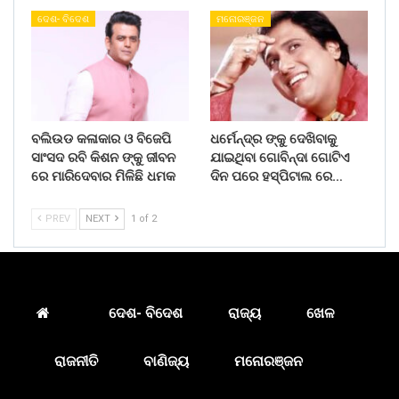
ଦେଶ- ବିଦେଶ
ମନୋରଞ୍ଜନ
ବଲିଉଡ କଳାକାର ଓ ବିଜେପି
ଧର୍ମେନ୍ଦ୍ର ଙ୍କୁ ଦେଖିବାକୁ
ସାଂସଦ ରବି କିଶନ ଙ୍କୁ ଜୀବନ
ଯାଇଥିବା ଗୋବିନ୍ଦା ଗୋଟିଏ
ରେ ମାରିଦେବାର ମିଳିଛି ଧମକ
ଦିନ ପରେ ହସ୍ପିଟାଲ ରେ…
PREV
NEXT
1 of 2
ଦେଶ- ବିଦେଶ
ରାଜ୍ୟ
ଖେଳ
ରାଜନୀତି
ବାଣିଜ୍ୟ
ମନୋରଞ୍ଜନ