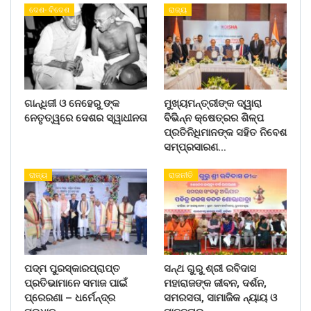
ଦେଶ- ବିଦେଶ
ରାଜ୍ୟ
ଗାନ୍ଧିଜୀ ଓ ନେହେରୁ ଙ୍କ
ମୁଖ୍ୟମନ୍ତ୍ରୀଙ୍କ ଦ୍ୱାରା
ନେତୃତ୍ୱରେ ଦେଶର ସ୍ୱାଧୀନତା
ବିଭିନ୍ନ କ୍ଷେତ୍ରର ଶିଳ୍ପ
ପ୍ରତିନିଧିମାନଙ୍କ ସହିତ ନିବେଶ
ସମ୍ପ୍ରସାରଣ…
ରାଜ୍ୟ
ରାଜନୀତି
ପଦ୍ମ ପୁରସ୍କାରପ୍ରାପ୍ତ
ସନ୍ଥ ଗୁରୁ ଶ୍ରୀ ରବିଦାସ
ପ୍ରତିଭାମାନେ ସମାଜ ପାଇଁ
ମହାରାଜଙ୍କ ଜୀବନ, ଦର୍ଶନ,
ପ୍ରେରଣା – ଧର୍ମେନ୍ଦ୍ର
ସମରସତା, ସାମାଜିକ ନ୍ୟାୟ ଓ