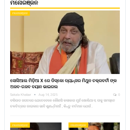
ମନୋରଞ୍ଜନ
ମନୋରଞ୍ଜନ
ସୋସିଆଲ ମିଡ଼ିଆ X ରେ ଡିସ୍କୋ ଡ୍ୟାନ୍ସର ମିଥୁନ ଚକ୍ରବର୍ତୀ ଙ୍କ
ଅଜବ-ଗଜବ ବୟାନ ଭାଇରଲ
Sakala Khabar
Aug 14, 2025
0
ବଲିଉଡ ଜଗତରେ ଯେତେବେଳେ କୌଣସି କଳାକାର ମୁହଁ ଖୋଲିଥାଏ, ତାକୁ ସମସ୍ତେ
ଚଳଚିତ୍ରର ଡାଇଲଗ ଭାବି ଶୁଣନ୍ତିନାହିଁ , କିନ୍ତୁ ବର୍ତମାନ ଯେଉଁ…
ମନୋରଞ୍ଜନ
ମନୋରଞ୍ଜନ