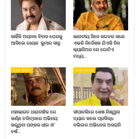
କାହିଁକି ଅଚାନକ ବିବାଦ ଘେରକୁ
ଭାରତୀୟ ସିନେ ଜଗତର ଜଣେ
ଆସିଲେ ଗାୟକ କୁମାର ସାନୁ
ଏଭଳି ନିର୍ଦେଶକ ଯିଏକି ନିଜ
କ୍ୟାରିଅର ରେ ଗୋଟିଏ
ମଧ୍ୟ…
ଦେଶ- ବିଦେଶ
ଦେଶ- ବିଦେଶ
ମହାଭାରତ ଧାରାବାହିକ ରେ
ଦୀପାବଳିରେ ଶେଷ ନିଶ୍ୱାସ
କର୍ଣ୍ଣ ଚରିତ୍ରରେ ଅଭିନୟ
ତ୍ୟାଗ କଲେ ପ୍ରସିଦ୍ଧ
କରୁଥିବା ପଙ୍କଜ ଧୀର ୬୮
ବଲିଉଡ ଅଭିନେତା ଅସରାନି
ବର୍ଷ…