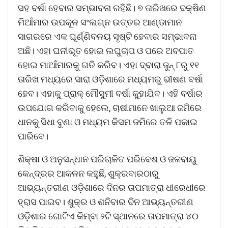
ସହ ବର୍ଷା ହେବାର ସମ୍ଭାବନା ରହିଛି। ୭ ତାରିଖରେ ଦକ୍ଷିଣ
ମିଆଁମାର ଉପକୂଳ ସଂଲଗ୍ନ ଉତ୍ତର ଆଣ୍ଡାମାନ
ସାଗ‌ରରେ ଏକ ଘୂର୍ଣ୍ଣିବଳୟ ସୃଷ୍ଟି ହେବାର ସମ୍ଭାବନା
ଅଛି। ଏହା ଘନୀଭୂତ ହୋଇ ଲଘୁଚାପ ଓ ପରେ ଅବପାତ
ହୋଇ ମାଆଁମାରକୁ ଗତି କରିବ। ଏହା ଦ୍ବାରା ଜୁନ୍‌ ୮ରୁ ୧୧
ତାରିଖ ମଧ୍ୟରେ ସାରା ଓଡ଼ିଶାରେ ମଧ୍ୟମରୁ ଭୀଷଣ ବର୍ଷା
ହେବ। ଏହାକୁ ପ୍ରାକ୍‌ ମୌସୁମୀ ବର୍ଷା କୁହାଯିବ। ଏହି ବର୍ଷାର
ଉପଯୋଗ କରିବାକୁ ହେଲେ, ଚାଷୀମାନେ ଖାଲୁଆ ଜମିରେ
ଧାନକୁ ସିଧା ବୁଣା ଓ ମଧ୍ୟମ କିସମ ଜମିରେ ତଳି ପକାଇ
ପାରିବେ।
ଶିକ୍ଷା ଓ ଅନୁସନ୍ଧାନ ପରିଚାଳିତ ପରିବେଶ ଓ ଜଳବାୟୁ
କେନ୍ଦ୍ରର ଆକଳନ କହୁଛି, ଶୁକ୍ରବାରଠାରୁ
ଆଭ୍ୟନ୍ତରୀଣ ଓଡ଼ିଶାରେ ଦିନର ତାପମାତ୍ରା ଧୀରେଧୀରେ
ହ୍ରାସ ପାଇବ। ଶୁକ୍ର ଓ ଶନିବାର ଦିନ ଆଭ୍ୟନ୍ତରୀଣ
ଓଡ଼ିଶାର ଗୋଟିଏ କିମ୍ବା ୨ଟି ସ୍ଥାନରେ ତାପମାତ୍ରା ୪୦