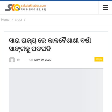
Home
ରାଜ୍ୟ
ସାରା ରାଜ୍ୟ ରେ କାଳବୈଶାଖୀ ବର୍ଷା
ସାଙ୍ଗକୁ ଘଡଘଡି
ରାଜ୍ୟ
On
May 29, 2020
By