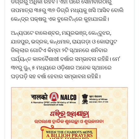
ଡିଗ୍ରିରୁ ଅଧିକା ରହିବ। ଏହା ପରେ ସୋମବାରଠାରୁ
ତାପମାତ୍ରା ୩୫ରୁ ୩୭ ଡିଗ୍ରି ମଧ୍ୟକୁ ଖସି ଆସିବ ବୋଲି
କେନ୍ଦ୍ର ପକ୍ଷରୁ ଏକ ବୁଲେଟିନ୍‌‌ରେ କୁହାଯାଇଛି।
ଅନ୍ୟପଟେ ବାଲେଶ୍ବର, ମୟୂରଭଞ୍ଜ, କେନ୍ଦୁଝର,
ଯାଜପୁର, ଭଦ୍ରକ, କନ୍ଧମାଳ, ରାୟଗଡ଼ା ଓ କୋରାପୁଟ
ଜିଲ୍ଲାର ଗୋଟିଏ କିମ୍ବା ୨ଟି ସ୍ଥାନରେ ଶନିବାର
ପର୍ଯ୍ୟନ୍ତ କାଳବୈଶାଖୀ ବର୍ଷାର ସମ୍ଭାବନା ରହିଛି। ମେ’
୩୧ରୁ ଜୁନ୍‌ ୫ ମଧ୍ୟରେ ଓଡ଼ିଶାର ଅନେକ ସ୍ଥାନରେ
ଘଡ଼ଘଡ଼ି ସହ ବର୍ଷା ହେବାର ସମ୍ଭାବନା ରହିଛି।