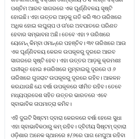
ପଶ୍ଚିମ ଆରବ ସାଗରରେ ଏକ ଘୂର୍ଣ୍ଣିବଳୟ ସୃଷ୍ଟି
ହୋଇଛି। ଏହା ଉତ୍ତର ଆଡ଼କୁ ଗତି କରି ୩୦ ତାରିଖରେ
ଅଧିକ ହୋଇ ଲଘୁଚାପ ଓ ତା’ରେ ଅବପାତରେ ପରିଣତ
ହେବାର ସମ୍ଭାବନା ଅଛି। ତେବେ ଏହା ୨ ତାରିଖରେ
ୟେମେନ୍‌ କିମ୍ବା ଓମାନ୍‌ରେ ପହଞ୍ଚିବ। ୩୧ ତାରିଖରେ ଆଉ
ଏକ ଘୂର୍ଣ୍ଣିବଳୟ କେରଳ ଉପକୂଳରୁ ଦୂରରେ ଆରବ
ସାଗରରେ ସୃଷ୍ଟି ହେବ। ଏହା ଉତ୍ତର ଆଡ଼କୁ କ୍ରମଶଃ
ଘନୀଭୂତ ହୋଇ ୫ତାରିଖରେ ମୁମ୍ବାଇରୁ ଦୂରରେ ଓ ୬
ତାରିଖରେ ଗୁଜରାଟ ଉପକୂଳରୁ ଦୂରରେ ରହିବ। ଆକଳନ
କରଯାଉଛି ଯେ ବର୍ଷା ଉପକୂଳରେ ସୀମିତ ରହିବ। ତେବେ
ମଧ୍ୟପ୍ରଦେଶ ସହିତ ଉତ୍ତର ଭାରତରେ ଏବେ
ସ୍ବାଭାବିକ ତା‌ପମାତ୍ରା କମିବ।
ଏହି ଦୁଇଟି ସିଷ୍ଟମ ଦ୍ବାରା କେରଳରେ ବର୍ଷା ହେଲେ ସୁଧା
ଏହା ସ୍ବାଭାବିକଠାରୁ କମ୍‌ ରହିବ। ଦ୍ବିତୀୟ ସିଷ୍ଟମ୍ ଦ୍ବାରା
ଓଡ଼ିଶାର ଅନେକ ସ୍ଥାନରେ ୫/୬ରେ ପାଗ ମେଘୁଆ ରହିବା