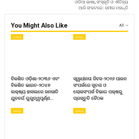
ଓଡିଆ ଭାଷା, ସଂସ୍କୃତି ଓ ଐତିହ୍ୟ
ଆଜି ସଂକଟରେ: ସମୀର ମହାନ୍ତି
You Might Also Like
All
ରାଜ୍ୟ
ରାଜ୍ୟ
ବିକଶିତ ଓଡ଼ିଶା-୨୦୩୬ ଏବଂ
ସ୍ୱାଧୀନତା ଦିବସ-୨୦୨୬ ପାଳନ
ବିକଶିତ ଭାରତ-୨୦୪୭
ସଂପର୍କରେ ସୂଚନା ଓ
ଲକ୍ଷ୍ୟ ହାସଲରେ ଜନଜାତି
ଲୋକସଂପର୍କ ବିଭାଗ ପକ୍ଷରୁ
ଯୁବବର୍ଗ ଗୁରୁତ୍ୱପୂର୍ଣ୍ଣ…
ପ୍ରସ୍ତୁତି ବୈଠକ
ରାଜ୍ୟ
ରାଜ୍ୟ