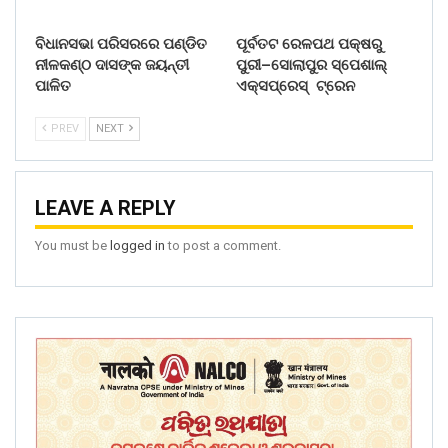
ବିଧାନସଭା ପରିସରରେ ପଣ୍ଡିତ
ପୂର୍ବତଟ ରେଳପଥ ପକ୍ଷରୁ
ନୀଳକଣ୍ଠ ଦାସଙ୍କ ଜୟନ୍ତୀ
ପୁରୀ–ସୋଲାପୁର ସ୍ପେଶାଲ୍
ପାଳିତ
ଏକ୍ସପ୍ରେସ୍ ଟ୍ରେନ
PREV
NEXT
LEAVE A REPLY
You must be
logged in
to post a comment.