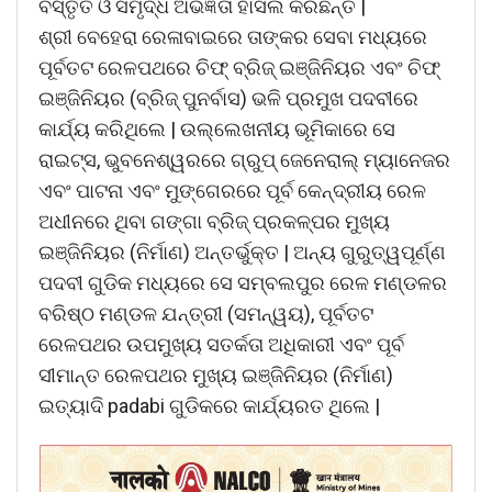
ବିସ୍ତୃତ ଓ ସମୃଦ୍ଧ ଅଭିଜ୍ଞତା ହାସଲ କରିଛନ୍ତି |
ଶ୍ରୀ ବେହେରା ରେଳାବାଇରେ ତାଙ୍କର ସେବା ମଧ୍ୟରେ
ପୂର୍ବତଟ ରେଳପଥରେ ଚିଫ୍ ବ୍ରିଜ୍ ଇଞ୍ଜିନିୟର ଏବଂ ଚିଫ୍
ଇଞ୍ଜିନିୟର (ବ୍ରିଜ୍ ପୁନର୍ବାସ) ଭଳି ପ୍ରମୁଖ ପଦବୀରେ
କାର୍ଯ୍ୟ କରିଥିଲେ | ଉଲ୍ଲେଖନୀୟ ଭୂମିକାରେ ସେ
ରାଇଟ୍ସ, ଭୁବନେଶ୍ୱରରେ ଗ୍ରୁପ୍ ଜେନେରାଲ୍ ମ୍ୟାନେଜର
ଏବଂ ପାଟନା ଏବଂ ମୁଙ୍ଗେରରେ ପୂର୍ବ କେନ୍ଦ୍ରୀୟ ରେଳ
ଅଧୀନରେ ଥିବା ଗଙ୍ଗା ବ୍ରିଜ୍ ପ୍ରକଳ୍ପର ମୁଖ୍ୟ
ଇଞ୍ଜିନିୟର (ନିର୍ମାଣ) ଅନ୍ତର୍ଭୁକ୍ତ | ଅନ୍ୟ ଗୁରୁତ୍ୱପୂର୍ଣ୍ଣ
ପଦବୀ ଗୁଡିକ ମଧ୍ୟରେ ସେ ସମ୍ବଲପୁର ରେଳ ମଣ୍ଡଳର
ବରିଷ୍ଠ ମଣ୍ଡଳ ଯନ୍ତ୍ରୀ (ସମନ୍ୱୟ), ପୂର୍ବତଟ
ରେଳପଥର ଉପମୁଖ୍ୟ ସତର୍କତା ଅଧିକାରୀ ଏବଂ ପୂର୍ବ
ସୀମାନ୍ତ ରେଳପଥର ମୁଖ୍ୟ ଇଞ୍ଜିନିୟର (ନିର୍ମାଣ)
ଇତ୍ୟାଦି padabi ଗୁଡିକରେ କାର୍ଯ୍ୟରତ ଥିଲେ |