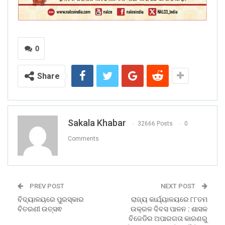
0
Share
Sakala Khabar
32666 Posts
0
Comments
PREV POST
NEXT POST
ବିଦ୍ୟାଳୟରେ ପୁରସ୍କାର
ରାଜ୍ୟ କାର୍ଯ୍ୟାଳୟରେ ୮୮ତମ
ବିତରଣୀ ଉତ୍ସଵ
ଉକ୍ରଳ ଦିବସ ପାଳନ : ଶାସକ
ବିଜେଡିର ଅପାରଗତା କାରଣରୁ