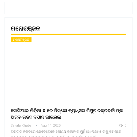
ମନୋରଞ୍ଜନ
ମନୋରଞ୍ଜନ
ସୋସିଆଲ ମିଡ଼ିଆ X ରେ ଡିସ୍କୋ ଡ୍ୟାନ୍ସର ମିଥୁନ ଚକ୍ରବର୍ତୀ ଙ୍କ
ଅଜବ-ଗଜବ ବୟାନ ଭାଇରଲ
Sakala Khabar
Aug 14, 2025
0
ବଲିଉଡ ଜଗତରେ ଯେତେବେଳେ କୌଣସି କଳାକାର ମୁହଁ ଖୋଲିଥାଏ, ତାକୁ ସମସ୍ତେ