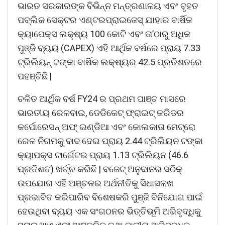
ଭାରତ ସରକାରଙ୍କ ବିଭିନ୍ନ ମନ୍ତ୍ରଣାଳୟ ଏବଂ ବୃହତ
ପବ୍ଲିକ ସେକ୍ଟର ଏଣ୍ଟରପ୍ରାଇଜେସ୍ ଯାହାର ବାର୍ଷିକ
କ୍ୟାପେକ୍ସ ଲକ୍ଷ୍ୟ 100 କୋଟି ଏବଂ ତା’ଠାରୁ ଅଧିକ
ପୁଞ୍ଜି ବ୍ୟୟ (CAPEX) ଏହି ଆର୍ଥିକ ବର୍ଷରେ ପ୍ରାୟ 7.33
ଟ୍ରିଲିୟନ୍ ଟଙ୍କା ବାର୍ଷିକ ଲକ୍ଷ୍ୟର 42.5 ପ୍ରତିଶତରେ
ପହଞ୍ଚିଛି |
ଚଳିତ ଆର୍ଥିକ ବର୍ଷ FY24 ର ପ୍ରଥମ ପାଞ୍ଚ ମାସରେ
ଭାରତୀୟ ରେଳବାଇ, ଡେଡିକେଟ୍ ଫ୍ରାଇଟ୍ କରିଡର
କର୍ପୋରେସନ୍ ଅଫ୍ ଇଣ୍ଡିଆ ଏବଂ କୋଲକାତା ମେଟ୍ରୋ
ରେଳ ନିଗମକୁ ବାଦ ଦେଇ ପ୍ରାୟ 2.44 ଟ୍ରିଲିୟନ ଟଙ୍କା
କ୍ୟାପକ୍ସ ଟାର୍ଗେଟର ପ୍ରାୟ 1.13 ଟ୍ରିଲିୟନ (46.6
ପ୍ରତିଶତ) ଖର୍ଚ୍ଚ କରିଛି | ବଜେଟ୍ ଅନୁଦାନର ସଠିକ୍
ଉପଯୋଗ ଏହି ଅଞ୍ଚଳର ଅର୍ଥନୀତିକୁ ସିଧାସଳଖ
ପ୍ରଭାବିତ କରିପାରିବ ବିଶେଷକରି ପୁଞ୍ଜି ବିନିଯୋଗ ପାଇଁ
ହେଉଥିବା ବ୍ୟୟ ଏକ ସଂଗଠନର ଭିତ୍ତିଭୂମି ଅଭିବୃଦ୍ଧିକୁ