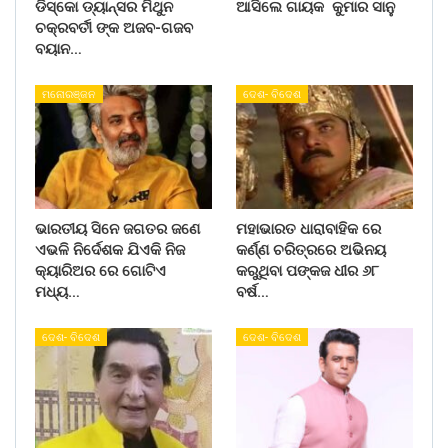
ଡିସ୍କୋ ଡ୍ୟାନ୍ସର ମିଥୁନ
ଆସିଲେ ଗାୟକ କୁମାର ସାନୁ
ଚକ୍ରବର୍ତୀ ଙ୍କ ଅଜବ-ଗଜବ
ବୟାନ…
ମନୋରଞ୍ଜନ
ଦେଶ- ବିଦେଶ
ଭାରତୀୟ ସିନେ ଜଗତର ଜଣେ
ମହାଭାରତ ଧାରାବାହିକ ରେ
ଏଭଳି ନିର୍ଦେଶକ ଯିଏକି ନିଜ
କର୍ଣ୍ଣ ଚରିତ୍ରରେ ଅଭିନୟ
କ୍ୟାରିଅର ରେ ଗୋଟିଏ
କରୁଥିବା ପଙ୍କଜ ଧୀର ୬୮
ମଧ୍ୟ…
ବର୍ଷ…
ଦେଶ- ବିଦେଶ
ଦେଶ- ବିଦେଶ