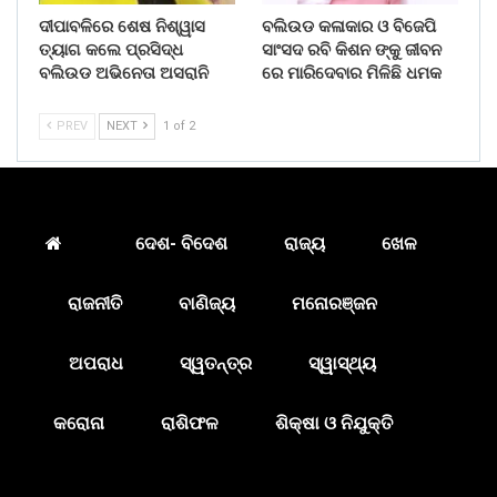
ଦୀପାବଳିରେ ଶେଷ ନିଶ୍ୱାସ
ବଲିଉଡ କଳାକାର ଓ ବିଜେପି
ତ୍ୟାଗ କଲେ ପ୍ରସିଦ୍ଧ
ସାଂସଦ ରବି କିଶନ ଙ୍କୁ ଜୀବନ
ବଲିଉଡ ଅଭିନେତା ଅସରାନି
ରେ ମାରିଦେବାର ମିଳିଛି ଧମକ
PREV
NEXT
1 of 2
ଦେଶ- ବିଦେଶ
ରାଜ୍ୟ
ଖେଳ
ରାଜନୀତି
ବାଣିଜ୍ୟ
ମନୋରଞ୍ଜନ
ଅପରାଧ
ସ୍ୱତନ୍ତ୍ର
ସ୍ୱାସ୍ଥ୍ୟ
କରୋନା
ରାଶିଫଳ
ଶିକ୍ଷା ଓ ନିଯୁକ୍ତି