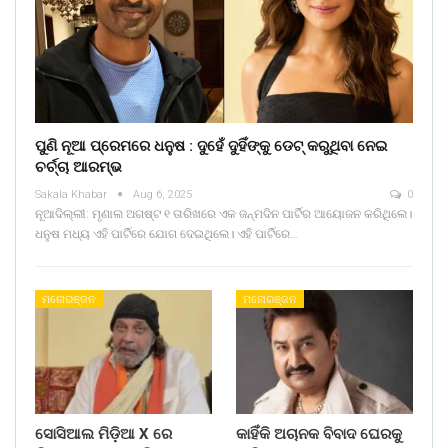
ପୁଣି ନୂଆ ପ୍ରେମରେ ଧନୁଷ : ଦୁହେଁ ଦୁହିଁଙ୍କୁ ଡେଟ୍ କରୁଥିବା ନେଇ
ଚର୍ଚ୍ଚା ଆରମ୍ଭ
Sakala Khabar
Aug 6, 2025
0
ନୂଆଦିଲ୍ଲୀ: ମୃଣାଲ ଅଗଷ୍ଟ ୧ ତାରିଖରେ ଏକ ଜନ୍ମଦିନ ପାର୍ଟିର ଆୟୋଜନ କରିଥିଲେ।
ଧନୁଷ ମଧ୍ୟ ଏହି ପାର୍ଟିରେ ଯୋଗ ଦେଇଥିଲେ। ଏହି ପାର୍ଟିରେ…
ମନୋରଞ୍ଜନ
ମନୋରଞ୍ଜନ
ସୋସିଆଲ ମିଡ଼ିଆ X ରେ
କାହିଁକି ଅଚାନକ ବିବାଦ ଘେରକୁ