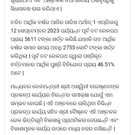
ସୂଚାଇଥାଏ ଏବଂ ଆଞ୍ଚଳିକ ତଥା ଜାତୀୟ ଅଭିବୃଦ୍ଧିକୁ
ସିଧାସଳଖ ଲାଭ କରିଥାଏ |
ଚଳିତ ଆର୍ଥିକ ବର୍ଷର ଆଜିର ତାରିଖ ଅର୍ଥାତ୍ 1 ଏପ୍ରିଲରୁ
12 ସେପ୍ଟେମ୍ବର 2023 ପର୍ଯ୍ୟନ୍ତ ପୂର୍ବ ତଟ ରେଳପଥ
ପ୍ରାୟ 5611 ଟଙ୍କା ଖର୍ଚ୍ଚ କରିଛି ଯାହାକି ଗତ ଆର୍ଥିକ
ବର୍ଷର ସମାନ ସମୟ ଅବଧି 2755 କୋଟି ଟଙ୍କା ଖର୍ଚ୍ଚ
କରିଥିଲା | ପୂର୍ବ ତଟ ରେଳପଥ ଦ୍ୱାରା ପଞ୍ଜିକୃତ
ବର୍ତ୍ତମାନର ଆର୍ଥିକ ପୁଞ୍ଜି ବିନିଯୋଗ ପ୍ରାୟ 46.51%
ଅଟେ |
ମାନ୍ୟବର ରେଳମନ୍ତ୍ରୀ ଶ୍ରୀ ଅଶ୍ୱିନୀ ବାଇଷ୍ଣବଙ୍କ
ପ୍ରକଳ୍ପ କାର୍ଯ୍ୟର ନିରନ୍ତର ସମୀକ୍ଷା ଯୋଗୁଁ ଏହା
ସମ୍ଭବ ହୋଇଛି | ଏହି ଅଞ୍ଚଳରେ ଚାଲିଥିବା ବିଭିନ୍ନ
ପ୍ରକଳ୍ପ କାର୍ଯ୍ୟ ସହିତ ଶ୍ରୀ ବୈଷ୍ଣବ ଏହି ଅଞ୍ଚଳର
ରେଳ ଭିତ୍ତିଭୂମି ବିକାଶକୁ ପ୍ରାଥମିକତା ଦେଉଛନ୍ତି ଏବଂ
ବିକାଶମୂଳକ କାର୍ଯ୍ୟ ଉପରେ ମଧ୍ୟ ନଜର ରଖିଛନ୍ତି |