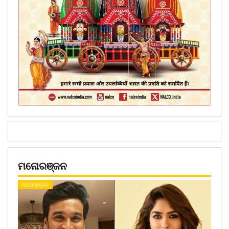
ମନୋରଞ୍ଜନ
ମନୋରଞ୍ଜନ