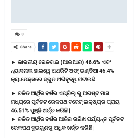
0
Share
► ଭାରତୀୟ ରେଳବାଇ (ଆଇଆର) 46.6% ଏବଂ
ନ୍ୟାସନାଲ ହାଇୱେ ଅଥରିଟି ଅଫ୍ ଇଣ୍ଡିଆ 46.4%
କ୍ୟାପେକ୍ସରେ ଦ୍ରୁତ ଅଭିବୃଦ୍ଧି ଘଟାଇଛି |
► ଚଳିତ ଆର୍ଥିକ ବର୍ଷର ଏପ୍ରିଲ୍ ରୁ ଅଗଷ୍ଟ ମାସ
ମଧ୍ୟରେ ପୂର୍ବତଟ ରେଳପଥ ବଜେଟ୍ ଲକ୍ଷ୍ୟର ପ୍ରାୟ
46.51% ପୁଞ୍ଜି ଖର୍ଚ୍ଚ କରିଛି |
► ଚଳିତ ଆର୍ଥିକ ବର୍ଷର ଆଜିର ତାରିଖ ପର୍ଯ୍ୟନ୍ତ ପୂର୍ବତଟ
ରେଳପଥ ଦୁଇଗୁଣରୁ ଅଧିକ ଖର୍ଚ୍ଚ କରିଛି |