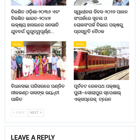
ବିକଶିତ ଓଡ଼ିଶା-୨୦୩୬ ଏବଂ
ସ୍ୱାଧୀନତା ଦିବସ-୨୦୨୬ ପାଳନ
ବିକଶିତ ଭାରତ-୨୦୪୭
ସଂପର୍କରେ ସୂଚନା ଓ
ଲକ୍ଷ୍ୟ ହାସଲରେ ଜନଜାତି
ଲୋକସଂପର୍କ ବିଭାଗ ପକ୍ଷରୁ
ଯୁବବର୍ଗ ଗୁରୁତ୍ୱପୂର୍ଣ୍ଣ…
ପ୍ରସ୍ତୁତି ବୈଠକ
ରାଜ୍ୟ
ରାଜ୍ୟ
ବିଧାନସଭା ପରିସରରେ ପଣ୍ଡିତ
ପୂର୍ବତଟ ରେଳପଥ ପକ୍ଷରୁ
ନୀଳକଣ୍ଠ ଦାସଙ୍କ ଜୟନ୍ତୀ
ପୁରୀ–ସୋଲାପୁର ସ୍ପେଶାଲ୍
ପାଳିତ
ଏକ୍ସପ୍ରେସ୍ ଟ୍ରେନ
PREV
NEXT
LEAVE A REPLY