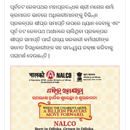
ପୂର୍ବତଟ ରେଳପଥର ମହାପ୍ରବନ୍ଧକ ଶ୍ରୀ ମନୋଜ ଶର୍ମା
କ୍ରମାଗତ ଭାବରେ ଅଧିକାରୀମାନଙ୍କୁ ବିଭିନ୍ନ
ପ୍ରକଳ୍ପର ଶୀଘ୍ର ସମାପ୍ତି ଉପରେ ଧ୍ୟାନ ଦେବାକୁ ଏବଂ
ପୂର୍ବ ତଟ ରେଳପଥ ଅଧୀନରେ ଚାଲିଥିବା ପ୍ରକଳ୍ପର
ଶୀଘ୍ର ସମାପ୍ତି ପାଇଁ ରାଜ୍ୟ ସରକାରୀ କର୍ମଚାରୀଙ୍କ
ସମେତ ହିତାଧିକାରୀଙ୍କ ସହ ସମନ୍ୱୟ ରକ୍ଷା କରିବାକୁ
ପରାମର୍ଶ ଦେଉଛନ୍ତି |