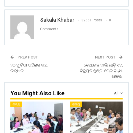
Sakala Khabar
32661 Posts
0
Comments
PREV POST
NEXT POST
୧୦ ଫୁଟିଆ ଅହିରାଜ ସାପ
ବେଆଇନ ବାଲି ଗାଡ଼ି ସହ,
ଉଦ୍ଧାର
ବିଦ୍ୟୁତ ଖୁଣ୍ଟ ଚୋର ବନ୍ଧା
ହେଲେ
You Might Also Like
All
ରାଜ୍ୟ
ରାଜ୍ୟ