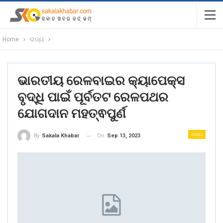
Home
ରାଜ୍ୟ
ଭାରତୀୟ ରେଳବାଇର କ୍ୟାପେକ୍ସ
ବୃଦ୍ଧି ପାଇଁ ପୂର୍ବତଟ ରେଳପଥର
ଯୋଗଦାନ ମହତ୍ଵପୁର୍ଣ
ରାଜ୍ୟ
On
Sep 13, 2023
By
Sakala Khabar