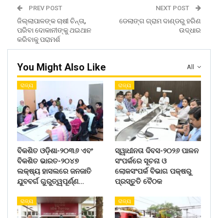
PREV POST
NEXT POST
ଜିଲ୍ଲାପାଳଙ୍କ ଚାଷୀ ଚିନ୍ତା,
ଡେଲାଙ୍ଗ ଗ୍ରାମ ଦାଣ୍ଡରୁ ହରିଣ
ପରିବା ଦୋକାନୀଙ୍କୁ ଥଇଥାନ
ଉଦ୍ଧାର
କରିବାକୁ ପରାମର୍ଶ
You Might Also Like
All
ରାଜ୍ୟ
ରାଜ୍ୟ
ବିକଶିତ ଓଡ଼ିଶା-୨୦୩୬ ଏବଂ
ସ୍ୱାଧୀନତା ଦିବସ-୨୦୨୬ ପାଳନ
ବିକଶିତ ଭାରତ-୨୦୪୭
ସଂପର୍କରେ ସୂଚନା ଓ
ଲକ୍ଷ୍ୟ ହାସଲରେ ଜନଜାତି
ଲୋକସଂପର୍କ ବିଭାଗ ପକ୍ଷରୁ
ଯୁବବର୍ଗ ଗୁରୁତ୍ୱପୂର୍ଣ୍ଣ…
ପ୍ରସ୍ତୁତି ବୈଠକ
ରାଜ୍ୟ
ରାଜ୍ୟ