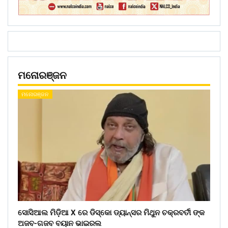
ମନୋରଞ୍ଜନ
ମନୋରଞ୍ଜନ
ସୋସିଆଲ ମିଡ଼ିଆ X ରେ ଡିସ୍କୋ ଡ୍ୟାନ୍ସର ମିଥୁନ ଚକ୍ରବର୍ତୀ ଙ୍କ
ଅଜବ-ଗଜବ ବୟାନ ଭାଇରଲ