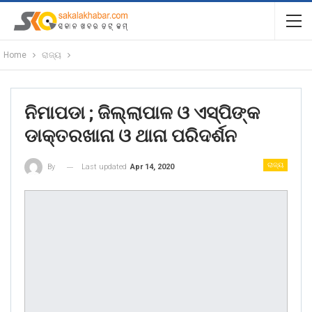
Home
ରାଜ୍ୟ
ନିମାପଡା ; ଜିଲ୍ଲାପାଳ ଓ ଏସ୍ପିଙ୍କ
ଡାକ୍ତରଖାନା ଓ ଥାନା ପରିଦର୍ଶନ
ରାଜ୍ୟ
Last updated
Apr 14, 2020
By