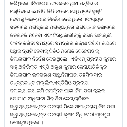
କରିଥିଲେ ।ନିମାପଡା ଅଂଚଳରେ ଥିବା ମନ୍ଦିର ଓ
ମସ୍ଜିଦରେ ଯେମିତି ଭିଡି ନଜମେ ସେଥିପ୍ରତି ଦୃଷ୍ଟି
ଦେବାକୁ ଜିଲ୍ଲାପାଳ ନିର୍ଦେଶ ଦେଇଥିଲେ ।ପଂଚାୟତ
ସ୍ତରରେ ପରିସ୍କାର ପରିଚ୍ଛନ୍ନତା ରଖିବା,ହାଟ ବଜାରରେ
ଜନଗହଳି ନହେବା ଏବଂ ହିତାଧିକାରୀଙ୍କୁ ରାସନ ସାମଗ୍ରୀ
ବଂଟନ କରିବା ସମୟରେ ସମଦୂରତା ରକ୍ଷା କରିବା ଉପରେ
ଅଧିକ ଦୃଷ୍ଟି ଦେବାକୁ ବିଡିଓ ମନୋଜ ବେହେରାଙ୍କୁ
ଜିଲ୍ଲାପାଳ ନିର୍ଦେଶ ଦେଇଥିଲେ ।ଏଡିଏମ୍ ପ୍ରଦୀପ କୁମାର
ସାହୁ,ଅତିରିକ୍ତ ଏସ୍ପି ଅରୁଣ କୁମାର ଜେନା,ଅତିରିକ୍ତ
ଜିଲ୍ଲାପାଳ ଭବତାରଣ ସାହୁ,ନିମାପଡା ତହସିଲଦାର
ଚନ୍ଦ୍ରକାନ୍ତ ମଲ୍ଲିକ,ଏସ୍ଡିପିଓ ପ୍ରଦୀପ
ଦଳାଇ,ଆଇଆଇସି ଜନାର୍ଦ୍ଦନ ପାଢୀ ,ନିମାପଡା ବ୍ଲକ
ଯୋଗାଣ ଅଧିକାରୀ ଶିବାଶିଷ ଜେନା,ଚାରିଛକ
ସ୍ୱାସ୍ଥ୍ୟକେନ୍ଦ୍ର ଇନଚାର୍ଜ ପିକେ ସାମନ୍ତରାୟ,ନିମାପଡା
ସ୍ୱାସ୍ଥ୍ୟକେନ୍ଦ୍ର ଇନଚାର୍ଜ କ୍ଷମାନିଧି ସେଠୀ ପ୍ରମୁଖ
ଉପସ୍ଥିତଥିଲେ ।