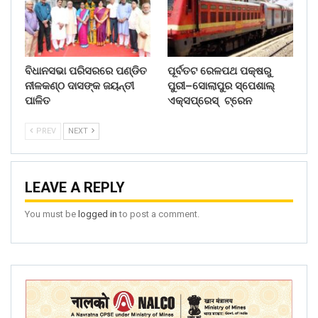
ବିଧାନସଭା ପରିସରରେ ପଣ୍ଡିତ
ପୂର୍ବତଟ ରେଳପଥ ପକ୍ଷରୁ
ନୀଳକଣ୍ଠ ଦାସଙ୍କ ଜୟନ୍ତୀ
ପୁରୀ–ସୋଲାପୁର ସ୍ପେଶାଲ୍
ପାଳିତ
ଏକ୍ସପ୍ରେସ୍ ଟ୍ରେନ
PREV
NEXT
LEAVE A REPLY
You must be
logged in
to post a comment.