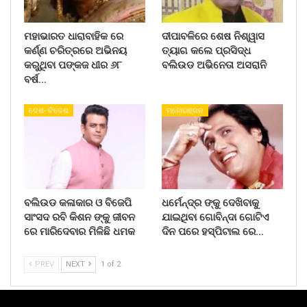
ମହାଭାରତ ଧାରାବାହିକ ରେ
ଦୀପାବଳିରେ ଶେଷ ନିଶ୍ୱାସ
କର୍ଣ୍ଣ ଚରିତ୍ରରେ ଅଭିନୟ
ତ୍ୟାଗ କଲେ ପ୍ରସିଦ୍ଧ
କରୁଥିବା ପଙ୍କଜ ଧୀର ୬୮
ବଲିଉଡ ଅଭିନେତା ଅସରାନି
ବର୍ଷ…
ଦେଶ- ବିଦେଶ
ମନୋରଞ୍ଜନ
ବଲିଉଡ କଳାକାର ଓ ବିଜେପି
ଧର୍ମେନ୍ଦ୍ର ଙ୍କୁ ଦେଖିବାକୁ
ସାଂସଦ ରବି କିଶନ ଙ୍କୁ ଜୀବନ
ଯାଇଥିବା ଗୋବିନ୍ଦା ଗୋଟିଏ
ରେ ମାରିଦେବାର ମିଳିଛି ଧମକ
ଦିନ ପରେ ହସ୍ପିଟାଲ ରେ…
PREV
NEXT
1 of 2