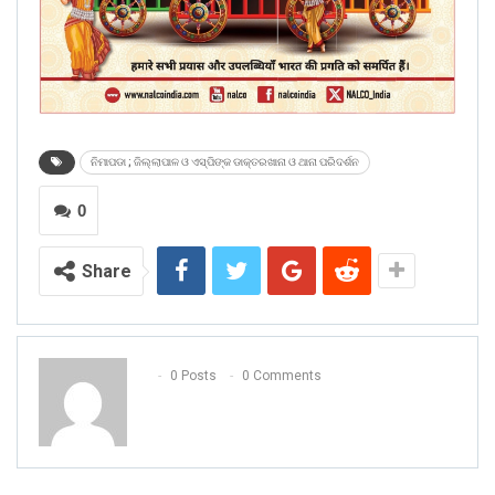
ନିମାପଡା ; ଜିଲ୍ଲାପାଳ ଓ ଏସ୍ପିଙ୍କ ଡାକ୍ତରଖାନା ଓ ଥାନା ପରିଦର୍ଶନ
0
Share
0 Posts
0 Comments