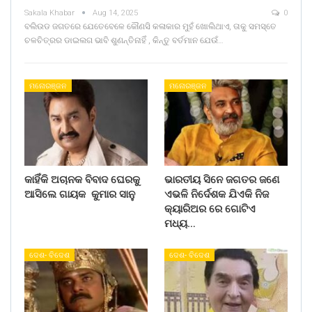
Sakala Khabar
Aug 14, 2025
0
ବଲିଉଡ ଜଗତରେ ଯେତେବେଳେ କୌଣସି କଳାକାର ମୁହଁ ଖୋଲିଥାଏ, ତାକୁ ସମସ୍ତେ
ଚଳଚିତ୍ରର ଡାଇଲଗ ଭାବି ଶୁଣନ୍ତିନାହିଁ , କିନ୍ତୁ ବର୍ତମାନ ଯେଉଁ…
ମନୋରଞ୍ଜନ
ମନୋରଞ୍ଜନ
କାହିଁକି ଅଚାନକ ବିବାଦ ଘେରକୁ
ଭାରତୀୟ ସିନେ ଜଗତର ଜଣେ
ଆସିଲେ ଗାୟକ କୁମାର ସାନୁ
ଏଭଳି ନିର୍ଦେଶକ ଯିଏକି ନିଜ
କ୍ୟାରିଅର ରେ ଗୋଟିଏ
ମଧ୍ୟ…
ଦେଶ- ବିଦେଶ
ଦେଶ- ବିଦେଶ