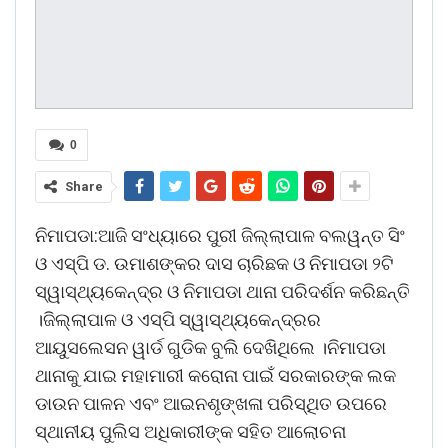
0
Share
ନିମାପଡା:ଆଜି ସଂଧ୍ୟାରେ ପୁରୀ ଜିଲ୍ଲାପାଳ ବଲୱନ୍ତ ସିଂ
ଓ ଏସ୍ପି ଡ. ଉମାଶଙ୍କର ଦାସ ଚାରିଛକ ଓ ନିମାପଡା ୨ଟି
ସ୍ୱାସ୍ଥ୍ୟକେନ୍ଦ୍ର ଓ ନିମାପଡା ଥାନା ପରିଦର୍ଶନ କରିଛନ୍ତି
।ଜିଲ୍ଲାପାଳ ଓ ଏସ୍ପି ସ୍ୱାସ୍ଥ୍ୟକେନ୍ଦ୍ରର
ଆୟୁସଲେସନ ୱାର୍ଡ ଗୁଡିକ ବୁଲି ଦେଖିଥିଲେ ।ନିମାପଡା
ଥାନାକୁ ଯାଇ ମହାମାରୀ କରୋନା ପାଇଁ ସରକାରଙ୍କ ଲକ
ଡାଉନ ପାଳନ ଏବଂ ଆଇନଶୃଙ୍ଖଳା ପରିସ୍ଥିତ ଉପରେ
ସ୍ଥାନୀୟ ପୁଲିସ ଅଧିକାରୀଙ୍କ ସହିତ ଆଲୋଚନା