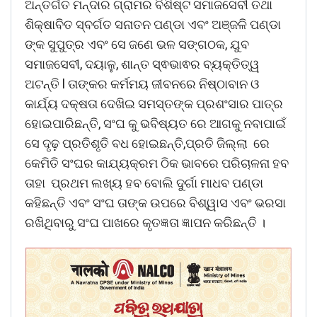
ଅନ୍ତର୍ଗତ ମନ୍ଦାର ଗ୍ରାମର ବିଶିଷ୍ଟ ସମାଜସେବୀ ତଥା
ଶିକ୍ଷାବିତ ସ୍ବର୍ଗତ ସନାତନ ପଣ୍ଡା ଏବଂ ଅଞ୍ଜଳି ପଣ୍ଡା
ଙ୍କ ସୁପୁତ୍ର ଏବଂ ସେ ଜଣେ ଭଳ ସଙ୍ଗଠକ, ଯୁବ
ସମାଜସେବୀ, ଦୟାଳୁ, ଶାନ୍ତ ସ୍ଵଭାଵର ବ୍ୟକ୍ତିତ୍ୱ
ଅଟନ୍ତି l ତାଙ୍କର କର୍ମମୟ ଜୀବନରେ ନିଷ୍ଠାବାନ ଓ
କାର୍ଯ୍ୟ ଦକ୍ଷତା ଦେଖିଇ ସମସ୍ତଙ୍କ ପ୍ରଶଂସାର ପାତ୍ର
ହୋଇପାରିଛନ୍ତି, ସଂଘ କୁ ଭବିଷ୍ୟତ ରେ ଆଗକୁ ନବାପାଇଁ
ସେ ଦୃଢ଼ ପ୍ରତିଶୃତି ବଧ ହୋଇଛନ୍ତି,ପ୍ରତି ଜିଲ୍ଲା ରେ
କେମିତି ସଂଘର କାଯ୍ୟକ୍ରମ ଠିକ ଭାବରେ ପରିଚାଳନା ହବ
ତାହା ପ୍ରଥମ ଲଖ୍ୟ ହବ ବୋଲି ଦୁର୍ଗା ମାଧବ ପଣ୍ଡା
କହିଛନ୍ତି ଏବଂ ସଂଘ ତାଙ୍କ ଉପରେ ବିଶ୍ୱାସ ଏବଂ ଭରସା
ରଖିଥିବାରୁ ସଂଘ ପାଖରେ କୃତଜ୍ଞତା ଜ୍ଞାପନ କରିଛନ୍ତି ।