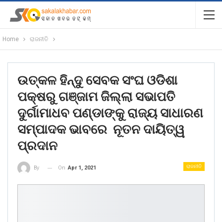
Home
ରାଜନୀତି
ଉତ୍କଳ ହିନ୍ଦୁ ସେବକ ସଂଘ ଓଡିଶା
ପକ୍ଷରୁ ଗଞ୍ଜାମ ଜିଲ୍ଲା ସଭାପତି
ଦୁର୍ଗାମାଧବ ପଣ୍ଡାଙ୍କୁ ରାଜ୍ୟ ସାଧାରଣ
ସମ୍ପାଦକ ଭାବରେ ନୂତନ ଦାୟିତ୍ୱ
ପ୍ରଦାନ
ରାଜନୀତି
On
Apr 1, 2021
By