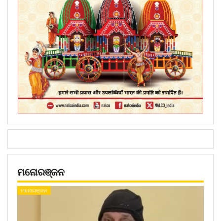
ମନୋରଞ୍ଜନ
ମନୋରଞ୍ଜନ