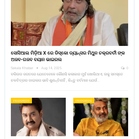
ସୋସିଆଲ ମିଡ଼ିଆ X ରେ ଡିସ୍କୋ ଡ୍ୟାନ୍ସର ମିଥୁନ ଚକ୍ରବର୍ତୀ ଙ୍କ
ଅଜବ-ଗଜବ ବୟାନ ଭାଇରଲ
Sakala Khabar
Aug 14, 2025
0
ବଲିଉଡ ଜଗତରେ ଯେତେବେଳେ କୌଣସି କଳାକାର ମୁହଁ ଖୋଲିଥାଏ, ତାକୁ ସମସ୍ତେ
ଚଳଚିତ୍ରର ଡାଇଲଗ ଭାବି ଶୁଣନ୍ତିନାହିଁ , କିନ୍ତୁ ବର୍ତମାନ ଯେଉଁ…
ମନୋରଞ୍ଜନ
ମନୋରଞ୍ଜନ