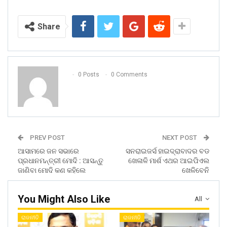
Share
0 Posts
0 Comments
PREV POST
NEXT POST
ଆସାମରେ ଜନ ସଭାରେ
ସନରାଇଜର୍ସ ହାଇଦ୍ରାବାଦର ବଡ
ପ୍ରଧାନମନ୍ତ୍ରୀ ମୋଦି : ଆସନ୍ତୁ
ଖେଳାଳି ମାର୍ଶ ଏଥର ଆଇପିଏଲ
ଜାଣିବା ମୋଦି କଣ କହିଲେ
ଖେଳିବେନି
You Might Also Like
All
ରାଜନୀତି
ରାଜନୀତି