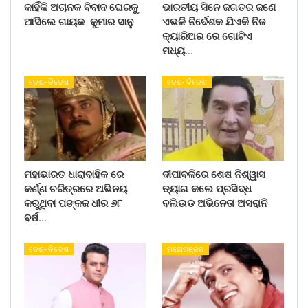
କାହିଁକି ଅଚାନକ ବିବାଦ ଘେରକୁ
ଭାରତୀୟ ସିନେ ଜଗତର ଜଣେ
ଆସିଲେ ଗାୟକ କୁମାର ସାନୁ
ଏଭଳି ନିର୍ଦେଶକ ଯିଏକି ନିଜ
କ୍ୟାରିଅର ରେ ଗୋଟିଏ
ମଧ୍ୟ…
ଦେଶ- ବିଦେଶ
ଦେଶ- ବିଦେଶ
ମହାଭାରତ ଧାରାବାହିକ ରେ
ଦୀପାବଳିରେ ଶେଷ ନିଶ୍ୱାସ
କର୍ଣ୍ଣ ଚରିତ୍ରରେ ଅଭିନୟ
ତ୍ୟାଗ କଲେ ପ୍ରସିଦ୍ଧ
କରୁଥିବା ପଙ୍କଜ ଧୀର ୬୮
ବଲିଉଡ ଅଭିନେତା ଅସରାନି
ବର୍ଷ…
ଦେଶ- ବିଦେଶ
ମନୋରଞ୍ଜନ