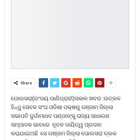
Share
ପୋଲସରା(ରଂଜୟ ପାଣିଗ୍ରାହୀ)ସକାଳ ଖବର :ଉତ୍କଳ
ହିନ୍ଦୁ ସେବକ ସଂଘ ଓଡିଶା ପକ୍ଷରୁ ଗଞ୍ଜାମ ଜିଲ୍ଲା
ସଭାପତି ଦୁର୍ଗାମାଧବ ପଣ୍ଡାଙ୍କୁ ରାଜ୍ୟ ସାଧାରଣ
ସମ୍ପାଦକ ଭାବରେ ନୂତନ ଦାୟିତ୍ୱ ପ୍ରଦାନ
କରାଯାଇଅଛି ସେ ଗଞ୍ଜାମ ଜିଲ୍ଲା ପୋଲସରା ବ୍ଲକ