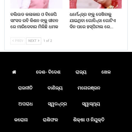
ବଲିଉଡ କଳାକାର ଓ ବିଜେପି
ଧର୍ମେନ୍ଦ୍ର ଙ୍କୁ ଦେଖିବାକୁ
ସାଂସଦ ରବି କିଶନ ଙ୍କୁ ଜୀବନ
ଯାଇଥିବା ଗୋବିନ୍ଦା ଗୋଟିଏ
ରେ ମାରିଦେବାର ମିଳିଛି ଧମକ
ଦିନ ପରେ ହସ୍ପିଟାଲ ରେ…
PREV
NEXT
1 of 2
ଦେଶ- ବିଦେଶ
ରାଜ୍ୟ
ଖେଳ
ରାଜନୀତି
ବାଣିଜ୍ୟ
ମନୋରଞ୍ଜନ
ଅପରାଧ
ସ୍ୱତନ୍ତ୍ର
ସ୍ୱାସ୍ଥ୍ୟ
କରୋନା
ରାଶିଫଳ
ଶିକ୍ଷା ଓ ନିଯୁକ୍ତି