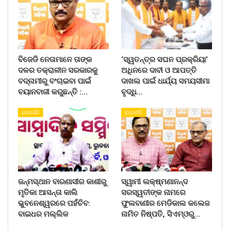
ବିଜେଡି ନେତାମାନେ ତାଙ୍କ
‘ସ୍ୱତନ୍ତ୍ର ସଘନ ପ୍ରକ୍ରିୟା’
ଦଳର ତକ୍ରାଳୀନ ସରକାରକୁ
ଅଧିନରେ ଦାବୀ ଓ ଆପତ୍ତି
ବଦ୍ନାମୀରୁ ବଂଚାଇବା ପାଇଁ
ଦାଖଲ ପାଇଁ ଧାର୍ଯ୍ୟ ସମୟସୀମା
ବୟାନବାଜୀ କରୁଛନ୍ତି :…
ବୃଦ୍ଧି…
ରାଜନୀତି
ରାଜନୀତି
ଜନ୍ମସ୍ଥାନ ବାରଣାସୀର କାଶୀରୁ
ସ୍ୱାମୀ ଲକ୍ଷ୍ମଣାନନ୍ଦ
ମୃତିକା ଆସନ୍ତା କାଲି
ସରସ୍ୱତୀଙ୍କ ନାମରେ
ଭୁବନେଶ୍ୱରରେ ପହଁଚିବ:
ଫୁଲବାଣୀର ମେଡିକାଲ କଲେଜ
ବାଇଧର ମଲ୍ଲିକ
ନାମିତ ନିଷ୍ପତି, ସିଏମ୍‌ଓରୁ…