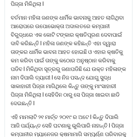
ପିଜ୍ଜା ମିଳିଥିଲା l
ବର୍ତମାନ ମହିଳା ଜଣଙ୍କ ଧାର୍ମିକ ଭାବନାକୁ ଆହତ ଲାଗିଥିବା
ଆରୋପରେ ଉପୋଭୋକ୍ତା ଅଦାଲତରେ କମ୍ପାନୀ
ବିରୁଦ୍ଧରେ ଏକ କୋଟି ଟଙ୍କାର କ୍ଷତିପୂରଣ ଦେବାପାଇଁ
ଦାବି କରିଛନ୍ତି l ମହିଳା ଜଣଙ୍କ କହିଛନ୍ତି ଏହା ଦ୍ୱାରା
ତାଙ୍କର ଧାର୍ମିକ ଭାବନା ଆହତ ହୋଇଛି ଓ ଏହାର କ୍ଷତିକୁ
କମ କରିବା ପାଇଁ ତାଙ୍କୁ କଠୋର ଅନୁଷ୍ଠାନ କରିବାକୁ
ପଡିବ l ମିଳିଥିବା ସୂତ୍ରରୁ ଜଣାପଡିଛି ଯେ ଉକ୍ତ ମହିଳାଙ୍କ
ନାମ ଦିପାଲି ତ୍ୟାଗୀ l ସେ ନିଜ ପସନ୍ଦ ଯୋଗୁ ସୁଦ୍ଧ
ସାକାହାରୀ ପିଜ୍ଜା ମାଗିଥିଲେ କିନ୍ତୁ ତାଙ୍କୁ ମାଂସାହାରୀ
ପିଜ୍ଜା ମିଳିଥିଲା l ସେହିଦିନ ଠାରୁ ସେ ପିଜ୍ଜା ଖାଇବା ଛାଡି
ଦେଇଛନ୍ତି l
ଏହି ମାମଲାଟି ୨୧ ମାର୍ଚ୍ଚ ୨୦୧୯ ର ଅଟେ l କିନ୍ତୁ ଦିପାଲି
ଆଜି ପର୍ଯ୍ୟନ୍ତ ସେହି ଘଟଣାକୁ ଭୁଲିପାରି ନାହାନ୍ତି l ପିଜ୍ଜା
କମ୍ପାନୀର ମ୍ୟାନେଜର କ୍ଷମାମାଗି ସମ୍ପୂର୍ଣ୍ଣ ପରିବାରକୁ