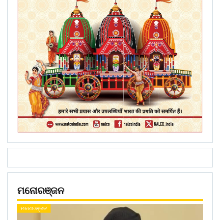
ମନୋରଞ୍ଜନ
ମନୋରଞ୍ଜନ