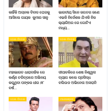
କାହିଁକି ଅଚାନକ ବିବାଦ ଘେରକୁ
ଭାରତୀୟ ସିନେ ଜଗତର ଜଣେ
ଆସିଲେ ଗାୟକ କୁମାର ସାନୁ
ଏଭଳି ନିର୍ଦେଶକ ଯିଏକି ନିଜ
କ୍ୟାରିଅର ରେ ଗୋଟିଏ
ମଧ୍ୟ…
ଦେଶ- ବିଦେଶ
ଦେଶ- ବିଦେଶ
ମହାଭାରତ ଧାରାବାହିକ ରେ
ଦୀପାବଳିରେ ଶେଷ ନିଶ୍ୱାସ
କର୍ଣ୍ଣ ଚରିତ୍ରରେ ଅଭିନୟ
ତ୍ୟାଗ କଲେ ପ୍ରସିଦ୍ଧ
କରୁଥିବା ପଙ୍କଜ ଧୀର ୬୮
ବଲିଉଡ ଅଭିନେତା ଅସରାନି
ବର୍ଷ…
ଦେଶ- ବିଦେଶ
ମନୋରଞ୍ଜନ