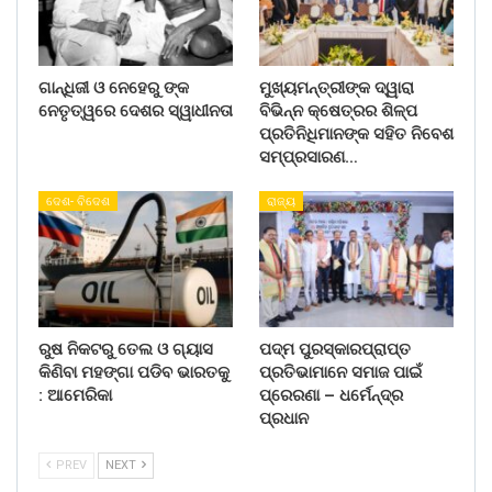
ଗାନ୍ଧିଜୀ ଓ ନେହେରୁ ଙ୍କ
ମୁଖ୍ୟମନ୍ତ୍ରୀଙ୍କ ଦ୍ୱାରା
ନେତୃତ୍ୱରେ ଦେଶର ସ୍ୱାଧୀନତା
ବିଭିନ୍ନ କ୍ଷେତ୍ରର ଶିଳ୍ପ
ପ୍ରତିନିଧିମାନଙ୍କ ସହିତ ନିବେଶ
ସମ୍ପ୍ରସାରଣ…
ଦେଶ- ବିଦେଶ
ରାଜ୍ୟ
ରୁଷ ନିକଟରୁ ତେଲ ଓ ଗ୍ୟାସ
ପଦ୍ମ ପୁରସ୍କାରପ୍ରାପ୍ତ
କିଣିବା ମହଙ୍ଗା ପଡିବ ଭାରତକୁ
ପ୍ରତିଭାମାନେ ସମାଜ ପାଇଁ
: ଆମେରିକା
ପ୍ରେରଣା – ଧର୍ମେନ୍ଦ୍ର
ପ୍ରଧାନ
PREV
NEXT