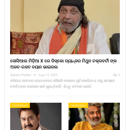
ସୋସିଆଲ ମିଡ଼ିଆ X ରେ ଡିସ୍କୋ ଡ୍ୟାନ୍ସର ମିଥୁନ ଚକ୍ରବର୍ତୀ ଙ୍କ
ଅଜବ-ଗଜବ ବୟାନ ଭାଇରଲ
Sakala Khabar
Aug 14, 2025
0
ବଲିଉଡ ଜଗତରେ ଯେତେବେଳେ କୌଣସି କଳାକାର ମୁହଁ ଖୋଲିଥାଏ, ତାକୁ ସମସ୍ତେ
ଚଳଚିତ୍ରର ଡାଇଲଗ ଭାବି ଶୁଣନ୍ତିନାହିଁ , କିନ୍ତୁ ବର୍ତମାନ ଯେଉଁ…
ମନୋରଞ୍ଜନ
ମନୋରଞ୍ଜନ