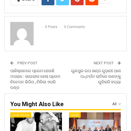
0 Posts
0 Comments
PREV POST
NEXT POST
ପାକିସ୍ତାନରେ ପ୍ରେମ ହେଉଛି
ଗୁଣପୁର ଉପ ଖଣ୍ଡ ଗୁଡ଼ାରୀ ଥାନା
ଅପରାଧ : ଭାଇରାଲ ହେଲା ପ୍ରେମ
ଅନ୍ତର୍ଗତ ରାତିରେ ଜଣଙ୍କୁ
ନିବେଦନ ଭିଡିଓ , ମିଳିଲା ଏପରି
ଗୁଳିକରି ହତ୍ୟା
ଦଣ୍ଡ
You Might Also Like
All
ଦେଶ- ବିଦେଶ
ରାଜ୍ୟ