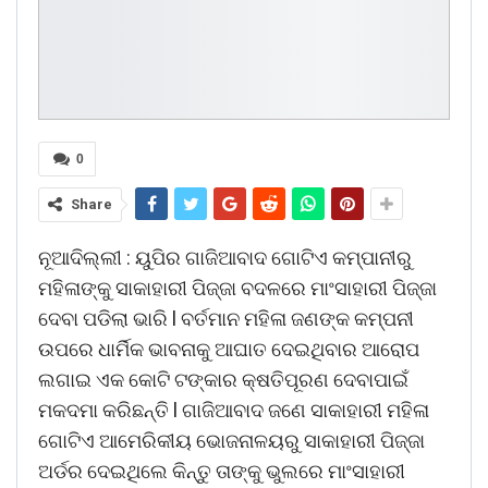
0
Share
ନୂଆଦିଲ୍ଲୀ : ୟୁପିର ଗାଜିଆବାଦ ଗୋଟିଏ କମ୍ପାନୀରୁ
ମହିଳାଙ୍କୁ ସାକାହାରୀ ପିଜ୍ଜା ବଦଳରେ ମାଂସାହାରୀ ପିଜ୍ଜା
ଦେବା ପଡିଲା ଭାରି l ବର୍ତମାନ ମହିଳା ଜଣଙ୍କ କମ୍ପନୀ
ଉପରେ ଧାର୍ମିକ ଭାବନାକୁ ଆଘାତ ଦେଇଥିବାର ଆରୋପ
ଲଗାଇ ଏକ କୋଟି ଟଙ୍କାର କ୍ଷତିପୂରଣ ଦେବାପାଇଁ
ମକଦମା କରିଛନ୍ତି l ଗାଜିଆବାଦ ଜଣେ ସାକାହାରୀ ମହିଳା
ଗୋଟିଏ ଆମେରିକୀୟ ଭୋଜନାଳୟରୁ ସାକାହାରୀ ପିଜ୍ଜା
ଅର୍ଡର ଦେଇଥିଲେ କିନ୍ତୁ ତାଙ୍କୁ ଭୁଲରେ ମାଂସାହାରୀ