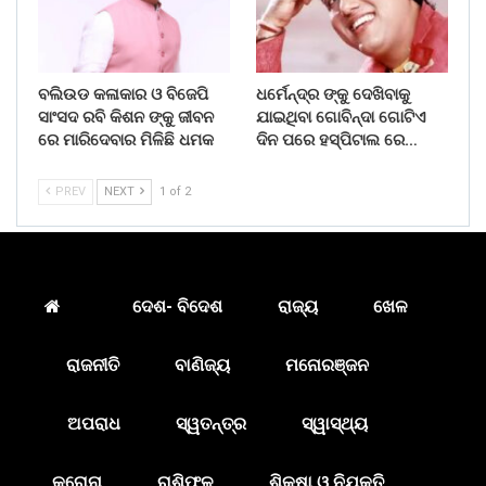
ବଲିଉଡ କଳାକାର ଓ ବିଜେପି
ଧର୍ମେନ୍ଦ୍ର ଙ୍କୁ ଦେଖିବାକୁ
ସାଂସଦ ରବି କିଶନ ଙ୍କୁ ଜୀବନ
ଯାଇଥିବା ଗୋବିନ୍ଦା ଗୋଟିଏ
ରେ ମାରିଦେବାର ମିଳିଛି ଧମକ
ଦିନ ପରେ ହସ୍ପିଟାଲ ରେ…
PREV
NEXT
1 of 2
ଦେଶ- ବିଦେଶ
ରାଜ୍ୟ
ଖେଳ
ରାଜନୀତି
ବାଣିଜ୍ୟ
ମନୋରଞ୍ଜନ
ଅପରାଧ
ସ୍ୱତନ୍ତ୍ର
ସ୍ୱାସ୍ଥ୍ୟ
କରୋନା
ରାଶିଫଳ
ଶିକ୍ଷା ଓ ନିଯୁକ୍ତି