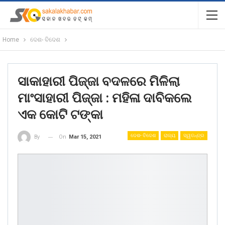
Home
ଦେଶ- ବିଦେଶ
ସାକାହାରୀ ପିଜ୍ଜା ବଦଳରେ ମିଳିଲା
ମାଂସାହାରୀ ପିଜ୍ଜା : ମହିଳା ଦାବିକଲେ
ଏକ କୋଟି ଟଙ୍କା
ଦେଶ- ବିଦେଶ
ରାଜ୍ୟ
ସ୍ୱତନ୍ତ୍ର
On
Mar 15, 2021
By