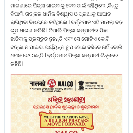
ମାଗଣାରେ ପିଜ୍ଜା ଖାଇବାକୁ ଦେବାପାଇଁ କହିଥିଲେ ,କିନ୍ତୁ
ଦିପାଲି ତାଙ୍କର ଧାର୍ମିକ ବିଶ୍ୱାସ ଓ ପ୍ରଥାକୁ ଆଘାତ
ଲାଗିଥିବା ବିଷୟରେ କହିଥିଲେ l ବର୍ତ୍ତମାନ ଏହି ମାମଲା ବଡ଼
ରୂପ ଧାରଣ କରିଛି l ଦିପାଲି ପିଜ୍ଜା କମ୍ପାନୀର ପିଛା
ଛାଡିବାକୁ ପ୍ରସ୍ତୁତ ନୁହନ୍ତି ଏବଂ ସେ ଗୋଟିଏ କୋଟି
ଟଙ୍କା ନ ପାଇବା ପର୍ଯ୍ୟନ୍ତ ଚୁପ ହୋଇ ବସିବେ ନାହିଁ ବୋଲି
ଧମକ ଦେଇଛନ୍ତି l ବର୍ତ୍ତମାନ ପିଜ୍ଜା କମ୍ପାନୀ ଚିନ୍ତାରେ
ରହିଛି l