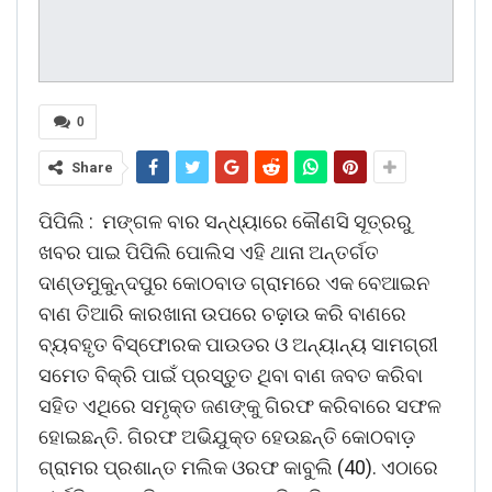
0
Share
ପିପିଲି : ମଙ୍ଗଳ ବାର ସନ୍ଧ୍ୟାରେ କୌଣସି ସୂତ୍ରରୁ
ଖବର ପାଇ ପିପିଲି ପୋଲିସ ଏହି ଥାନା ଅନ୍ତର୍ଗତ
ଦାଣ୍ଡମୁକୁନ୍ଦପୁର କୋଠବାଡ ଗ୍ରାମରେ ଏକ ବେଆଇନ
ବାଣ ତିଆରି କାରଖାନା ଉପରେ ଚଢ଼ାଉ କରି ବାଣରେ
ବ୍ୟବହୃତ ବିସ୍ଫୋରକ ପାଉଡର ଓ ଅନ୍ୟାନ୍ୟ ସାମଗ୍ରୀ
ସମେତ ବିକ୍ରି ପାଇଁ ପ୍ରସ୍ତୁତ ଥିବା ବାଣ ଜବତ କରିବା
ସହିତ ଏଥିରେ ସମୃକ୍ତ ଜଣଙ୍କୁ ଗିରଫ କରିବାରେ ସଫଳ
ହୋଇଛନ୍ତି. ଗିରଫ ଅଭିଯୁକ୍ତ ହେଉଛନ୍ତି କୋଠବାଡ଼
ଗ୍ରାମର ପ୍ରଶାନ୍ତ ମଲିକ ଓରଫ କାବୁଲି (40). ଏଠାରେ