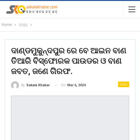
Home
ରାଜ୍ୟ
ଦାଣ୍ଡମୁକୁନ୍ଦପୁର ରେ ବେ ଆଇନ ବାଣ
ତିଆରି ବିସ୍ଫୋରକ ପାଉଡର ଓ ବାଣ
ଜବତ, ଜଣେ ଗିରଫ.
ରାଜ୍ୟ
On
Mar 6, 2024
By
Sakala Khabar