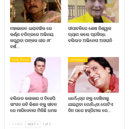
ମହାଭାରତ ଧାରାବାହିକ ରେ
ଦୀପାବଳିରେ ଶେଷ ନିଶ୍ୱାସ
କର୍ଣ୍ଣ ଚରିତ୍ରରେ ଅଭିନୟ
ତ୍ୟାଗ କଲେ ପ୍ରସିଦ୍ଧ
କରୁଥିବା ପଙ୍କଜ ଧୀର ୬୮
ବଲିଉଡ ଅଭିନେତା ଅସରାନି
ବର୍ଷ…
ଦେଶ- ବିଦେଶ
ମନୋରଞ୍ଜନ
ବଲିଉଡ କଳାକାର ଓ ବିଜେପି
ଧର୍ମେନ୍ଦ୍ର ଙ୍କୁ ଦେଖିବାକୁ
ସାଂସଦ ରବି କିଶନ ଙ୍କୁ ଜୀବନ
ଯାଇଥିବା ଗୋବିନ୍ଦା ଗୋଟିଏ
ରେ ମାରିଦେବାର ମିଳିଛି ଧମକ
ଦିନ ପରେ ହସ୍ପିଟାଲ ରେ…
PREV
NEXT
1 of 2