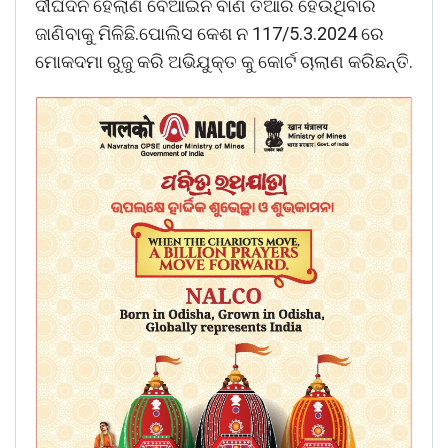
ଦୀର୍ଘଦିନ ହେଲାଣି ବେଆଇନ ବାଣ ତିଆରି ହେଉଥିବାର
ଜାଣିବାକୁ ମିଳିଛି.ପୋଲିସ କେଶ ନ 117/5.3.2024 ରେ
ମୋକଦମା ରୁଜୁ କରି ଅଭିଯୁକ୍ତ କୁ କୋର୍ଟ ଚାଲାଣ କରିଛନ୍ତି.