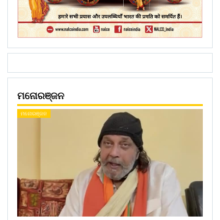
ମନୋରଞ୍ଜନ
ମନୋରଞ୍ଜନ