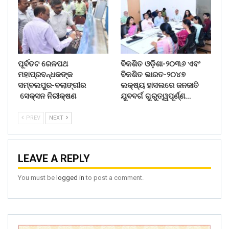
ପୂର୍ବତଟ ରେଳପଥ
ବିକଶିତ ଓଡ଼ିଶା-୨୦୩୬ ଏବଂ
ମହାପ୍ରବନ୍ଧକଙ୍କ
ବିକଶିତ ଭାରତ-୨୦୪୭
ସମ୍ବଲପୁର-ବଲାଙ୍ଗୀର
ଲକ୍ଷ୍ୟ ହାସଲରେ ଜନଜାତି
ସେକ୍ସନ ନିରୀକ୍ଷଣ
ଯୁବବର୍ଗ ଗୁରୁତ୍ୱପୂର୍ଣ୍ଣ…
PREV
NEXT
LEAVE A REPLY
You must be
logged in
to post a comment.