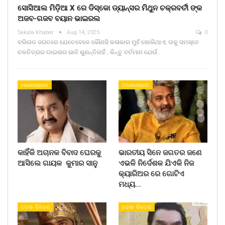
ସୋସିଆଲ ମିଡ଼ିଆ X ରେ ଡିସ୍କୋ ଡ୍ୟାନ୍ସର ମିଥୁନ ଚକ୍ରବର୍ତୀ ଙ୍କ
ଅଜବ-ଗଜବ ବୟାନ ଭାଇରଲ
Sakala Khabar
Aug 14, 2025
0
ବଲିଉଡ ଜଗତରେ ଯେତେବେଳେ କୌଣସି କଳାକାର ମୁହଁ ଖୋଲିଥାଏ, ତାକୁ ସମସ୍ତେ
ଚଳଚିତ୍ରର ଡାଇଲଗ ଭାବି ଶୁଣନ୍ତିନାହିଁ , କିନ୍ତୁ ବର୍ତମାନ ଯେଉଁ…
ମନୋରଞ୍ଜନ
ମନୋରଞ୍ଜନ
କାହିଁକି ଅଚାନକ ବିବାଦ ଘେରକୁ
ଭାରତୀୟ ସିନେ ଜଗତର ଜଣେ
ଆସିଲେ ଗାୟକ କୁମାର ସାନୁ
ଏଭଳି ନିର୍ଦେଶକ ଯିଏକି ନିଜ
କ୍ୟାରିଅର ରେ ଗୋଟିଏ
ମଧ୍ୟ…
ଦେଶ- ବିଦେଶ
ଦେଶ- ବିଦେଶ