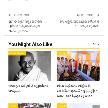
PREV POST
NEXT POST
ପୁଣି କଂଗ୍ରେସକୁ ଫେରିଲେ
ମୋ ସ୍କୁଲ ଅଭିଯାନର ବୈଠକ ଓ
ପୂର୍ବତନ କେନ୍ଦ୍ରମନ୍ତ୍ରୀ
ମାନପତ୍ର ପ୍ରଦାନ
ଶ୍ରାକାନ୍ତ ଜେନା
You Might Also Like
All
ଦେଶ- ବିଦେଶ
ରାଜ୍ୟ
ମହାତ୍ମା ଗାନ୍ଧୀ ଓ ସ୍ୱାଧୀନତା
ଆଠମଲ୍ଲିକର ଆର୍ଥିକ ଓ
ସଂଗ୍ରାମ
ସାମାଜିକ ପ୍ରଗତି ତ୍ୱରାନ୍ୱିତ
ହେବ- ଧର୍ମେନ୍ଦ୍ର ପ୍ରଧାନ
ରାଜ୍ୟ
ରାଜ୍ୟ