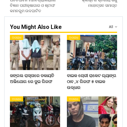
ପତିତପାବନ ମହାବିଦ୍ୟାଳୟରେ
କ୍ଲଷ୍ଟର ସ୍ତରୀୟ ଶିଶୁ
ବିଜ୍ଞାନ ପରୀକ୍ଷାଗାର ଓ ଷ୍ଟାଫ
ମହୋତ୍ସବ ସମାପ୍ତ
କମନରୁମ ଉଦଘାଟିତ
You Might Also Like
All
ଅପରାଧ
ଅପରାଧ
ଜଙ୍ଗଲ ରାସ୍ତାରେ ଡକାୟତି
ବାଇକ ଚୋରୀ ରାକେଟ ଗ୍ୟାଙ୍ଗ
ଅଭିଯୋଗ ରେ ଦୁଇ ଗିରଫ
ଠାବ ,୪ ଗିରଫ ୫ ବାଇକ
ଉଦ୍ଧାର
ଅପରାଧ
ଅପରାଧ