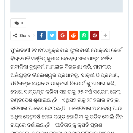
0
Share
ଫୁଲବାଣୀ ୨୧।୧୦,:ଶୁକ୍ରବାର ଫୁଲବାଣୀ ପୋକ୍ସୋ କୋର୍ଟ
ବିଚାରପତି ସଞ୍ଜିତ୍ କୁମାର ବେହେରା ଏକ ପାଞ୍ଚ ବର୍ଷର
ନାବାଳିକା ଦୁଷ୍କର୍ମ ମାମଲାର ବିଚାରଣା କରି, ମାମଲାର
ଅଭିଯୁକ୍ତ ନୀଲେଶ୍ୱର ପ୍ରଧାନକୁ, ସାକ୍ଷୀ ଓ ପ୍ରମାଣ,
ପିଡିତାଙ୍କ ବୟାନ ଓ ଡାକ୍ତରୀ ରିପୋର୍ଟ କୁ ଆଧାର କରି,
ଦୋଷୀ ସାବ୍ୟସ୍ତ କରିବା ସହ ତାକୁ, ୨୫ ବର୍ଷ ସଶ୍ରମ ଜେଲ୍
ଦଣ୍ଡଦେଶ ଶୁଣାଇଛନ୍ତି । ଏଥିସହ ତାକୁ ୨୮ ହଜାର ଟଙ୍କା
ଜରିମାନା ଆଦେଶ ଦେଇଛନ୍ତି । ଜୋରିମନା ଅନାଦେୟ ଆଉ
ଅଧିକ ଦେଢ଼ବର୍ଷ ଜେଲ ଦଣ୍ଡ ଭୋଗିବା କୁ ପଡିବ ବୋଲି ନିଜ
ରାୟରେ ଦର୍ଶାଇଛନ୍ତି। ପୀଡିତାଙ୍କୁ କ୍ଷତି ପୂରଣ