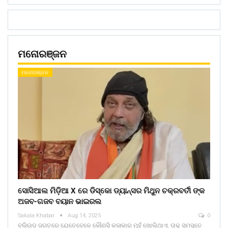
ମନୋରଞ୍ଜନ
ମନୋରଞ୍ଜନ
ସୋସିଆଲ ମିଡ଼ିଆ X ରେ ଡିସ୍କୋ ଡ୍ୟାନ୍ସର ମିଥୁନ ଚକ୍ରବର୍ତୀ ଙ୍କ
ଅଜବ-ଗଜବ ବୟାନ ଭାଇରଲ
Sakala Khabar
Aug 14, 2025
0
ବଲିଉଡ ଜଗତରେ ଯେତେବେଳେ କୌଣସି କଳାକାର ମୁହଁ ଖୋଲିଥାଏ, ତାକୁ ସମସ୍ତେ