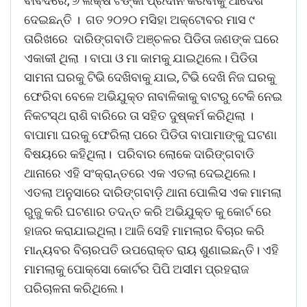
ବାବଦରେ, ୬ ଲକ୍ଷ ଟଙ୍କା ପ୍ରଦାନ କରିବାକୁ ଆଦେଶ
ଦେଇଛନ୍ତି । ଗତ ୨୦୨୦ ମସିହା ଅକ୍ଟୋବର ମାସ ୯
ତାରିଖରେ ଦାରିଙ୍ଗବାଡି ଅଞ୍ଚଳର ପିଡିତା ଜଣଙ୍କ ଘରେ
ଏକାକୀ ଥିଲା । ବାପା ଓ ମା କାମକୁ ଯାଇଥିଲେ। ପିଡିତା
ସାମନା ଘରକୁ ଟିଭି ଦେଖିବାକୁ ଯାଇ, ଟିଭି ଦେଖି ନିଜ ଘରକୁ
ଫେରିବା ବେଳେ ଅଭିଯୁକ୍ତ ନାବାଳିକାକୁ ବାଟରୁ ଟେକି ନେଇ
ନିକଟସ୍ଥ ରାଶି ବାରିରେ ତା ସହିତ ଦୁଷ୍କର୍ମ କରିଥିଲା ।
ବାପାମା ଘରକୁ ଫେରିଲା ପରେ ପିଡିତା ବାପାମାଙ୍କୁ ଘଟଣା
ବିଷୟରେ କହିଥିଲା। ପରିବାର ଲୋକେ ଦାରିଙ୍ଗବାଡି
ଥାନାରେ ଏହି ସଂକ୍ରାନ୍ତରେ ଏକ ଏତଲା ଦେଇଥିଲେ।
ଏତଲା ଅନୁସାରେ ଦାରିଙ୍ଗବାଡ଼ି ଥାନା ପୋଲିସ ଏକ ମାମଲା
ରୁଜୁ କରି ଘଟଣାର ତଦନ୍ତ କରି ଅଭିଯୁକ୍ତ କୁ କୋର୍ଟ ରେ
ହାଜର କରାଯାଇଥିଲା। ଆଜି ସେହି ମାମଲାର ବିଚାର କରି
ମାନ୍ୟବର ବିଚାରପତି ଉପରୋକ୍ତ ରାୟ ଶୁଣାଇଛନ୍ତି। ଏହି
ମାମଲାକୁ ପୋକ୍ସୋ କୋର୍ଟର ପିପି ଅସୀମ ପ୍ରହରାଜ
ପରିଚାଳନା କରିଥିଲେ।