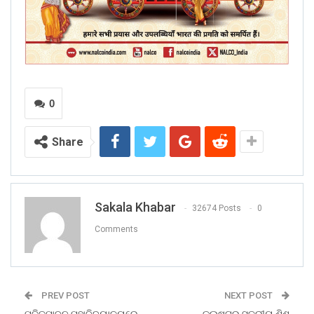
0
Share
Sakala Khabar
32674 Posts
0
Comments
PREV POST
NEXT POST