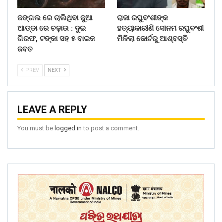
ଜଙ୍ଗଲ ରେ ଚାଲିଥିବା ଜୁଆ
ରାଜା ରଘୁବଂଶୀଙ୍କ
ଆଡ୍ଡା ରେ ଚଢ଼ାଉ : ଦୁଇ
ହତ୍ୟାକାରୀଣି ସୋନମ ରଘୁବଂଶୀ
ଗିରଫ, ଟଙ୍କା ସହ ୫ ବାଇକ
ମିଳିଲା କୋର୍ଟରୁ ଆଶ୍ବସ୍ତି
ଜବତ
PREV
NEXT
LEAVE A REPLY
You must be
logged in
to post a comment.