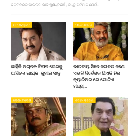
ଚଳଚିତ୍ରର ଡାଇଲଗ ଭାବି ଶୁଣନ୍ତିନାହିଁ , କିନ୍ତୁ ବର୍ତମାନ ଯେଉଁ…
ମନୋରଞ୍ଜନ
ମନୋରଞ୍ଜନ
କାହିଁକି ଅଚାନକ ବିବାଦ ଘେରକୁ
ଭାରତୀୟ ସିନେ ଜଗତର ଜଣେ
ଆସିଲେ ଗାୟକ କୁମାର ସାନୁ
ଏଭଳି ନିର୍ଦେଶକ ଯିଏକି ନିଜ
କ୍ୟାରିଅର ରେ ଗୋଟିଏ
ମଧ୍ୟ…
ଦେଶ- ବିଦେଶ
ଦେଶ- ବିଦେଶ