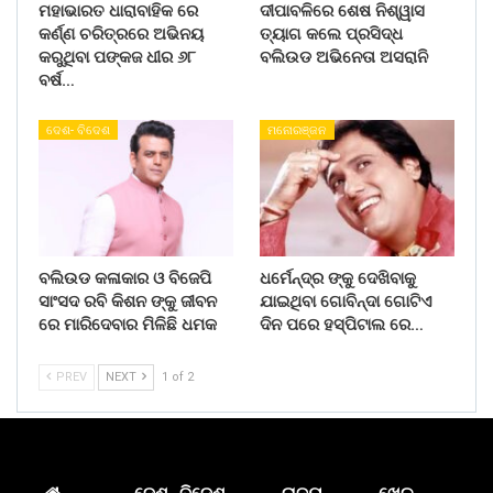
ମହାଭାରତ ଧାରାବାହିକ ରେ
ଦୀପାବଳିରେ ଶେଷ ନିଶ୍ୱାସ
କର୍ଣ୍ଣ ଚରିତ୍ରରେ ଅଭିନୟ
ତ୍ୟାଗ କଲେ ପ୍ରସିଦ୍ଧ
କରୁଥିବା ପଙ୍କଜ ଧୀର ୬୮
ବଲିଉଡ ଅଭିନେତା ଅସରାନି
ବର୍ଷ…
ଦେଶ- ବିଦେଶ
ମନୋରଞ୍ଜନ
ବଲିଉଡ କଳାକାର ଓ ବିଜେପି
ଧର୍ମେନ୍ଦ୍ର ଙ୍କୁ ଦେଖିବାକୁ
ସାଂସଦ ରବି କିଶନ ଙ୍କୁ ଜୀବନ
ଯାଇଥିବା ଗୋବିନ୍ଦା ଗୋଟିଏ
ରେ ମାରିଦେବାର ମିଳିଛି ଧମକ
ଦିନ ପରେ ହସ୍ପିଟାଲ ରେ…
PREV
NEXT
1 of 2