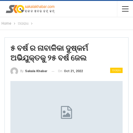
Home
ଅପରାଧ
୫ ବର୍ଷ ର ନାବାଳିକା ଦୁଷ୍କର୍ମ
ଅଭିଯୁକ୍ତକୁ ୨୫ ବର୍ଷ ଜେଲ
ଅପରାଧ
On
Oct 21, 2022
By
Sakala Khabar