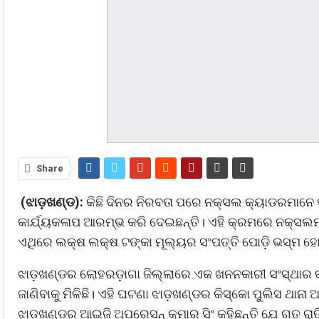
Share
(ଝାଡ଼ଖଣ୍ଡ):
କିଛି ଦିନର ନିରବତା ପରେ ନକ୍ସଲ କ୍ୟାଡରମାନେ ପୁ
କାର୍ଯ୍ୟକଳାପ ଆରମ୍ଭ କରି ଦେଇଛନ୍ତି। ଏହି କ୍ରମରେ ନକ୍ସଲମା
ଏଥିରେ ଲକ୍ଷ ଲକ୍ଷ ଟଙ୍କା ମୂଲ୍ୟର ସଂପତ୍ତି ପୋଡ଼ି ଭସ୍ମ ହ
ଝାଡ଼ଖଣ୍ଡର ଲୋହରଡ଼ାଗା ଜିଲ୍ଲାରେ ଏକ ଖନନକାରୀ ସଂସ୍ଥାର କ୍
ଜାଣିବାକୁ ମିଳିଛି। ଏହି ଘଟଣା ଝାଡ଼ଖଣ୍ଡର କିସ୍କୋ ପୁଲିସ ଥାନା
ଝାଡ଼ଖଣ୍ଡର ଆଇଜି ଅପରେସନ୍‌ କୁମାର ସିଂ କହିଛନ୍ତି ଯେ ଗତ ର