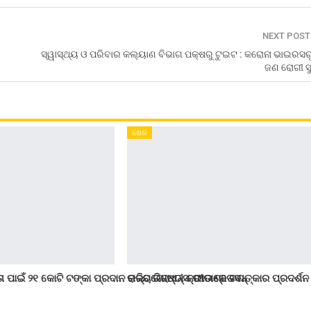
NEXT POS
ସ୍ୱାସ୍ଥ୍ୟ ଓ ପରିବାର କଲ୍ୟାଣ ବିଭାଗ ପକ୍ଷରୁ ଟୁଇଟ : କରୋନା ଭାଇରସର
ଜଣ ରୋଗୀ ସୁ
ଖେଳ
 ପାଇଁ ୨୧ କୋଟି ଟଙ୍କା ପ୍ରଦାନ କରିବ ରିଲାଏନ୍ସ ଫାଉଣ୍ଡେସନ୍
ରାଜ୍ୟଗୋଷ୍ଠୀ କ୍ରୀଡାରେ ଚମତ୍କାର ପ୍ରଦର୍ଶନ 