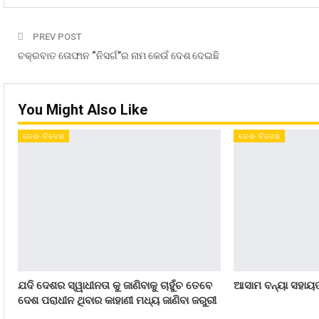
PREV POST
ଚକ୍ରବାତ ତୋଫାନ “ନିସର୍ଗ”ର ନାମ କେଉଁ ଦେଶ ଦେଇଛି
You Might Also Like
ଦେଶ- ବିଦେଶ
ଦେଶ- ବିଦେଶ
ଯଦି ଦେଶର ସ୍ୱାଧୀନତା କୁ ଜାଣିବାକୁ ଚାହୁଁଚ ତେବେ
ଆସାମ ବନ୍ୟା ସହାୟତା
ଦେଶ ପରାଧୀନ ଥିବାର କାହାଣୀ ମଧ୍ୟ ଜାଣିବା ଜରୁରୀ