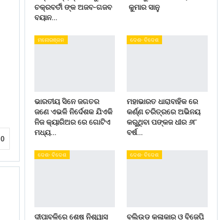
ଚକ୍ରବର୍ତୀ ଙ୍କ ଅଜବ-ଗଜବ
କୁମାର ସାନୁ
ବୟାନ…
ମନୋରଞ୍ଜନ
ଦେଶ- ବିଦେଶ
ଭାରତୀୟ ସିନେ ଜଗତର
ମହାଭାରତ ଧାରାବାହିକ ରେ
ଜଣେ ଏଭଳି ନିର୍ଦେଶକ ଯିଏକି
କର୍ଣ୍ଣ ଚରିତ୍ରରେ ଅଭିନୟ
ନିଜ କ୍ୟାରିଅର ରେ ଗୋଟିଏ
କରୁଥିବା ପଙ୍କଜ ଧୀର ୬୮
ମଧ୍ୟ…
ବର୍ଷ…
0
ଦେଶ- ବିଦେଶ
ଦେଶ- ବିଦେଶ
ଦୀପାବଳିରେ ଶେଷ ନିଶ୍ୱାସ
ବଲିଉଡ କଳାକାର ଓ ବିଜେପି