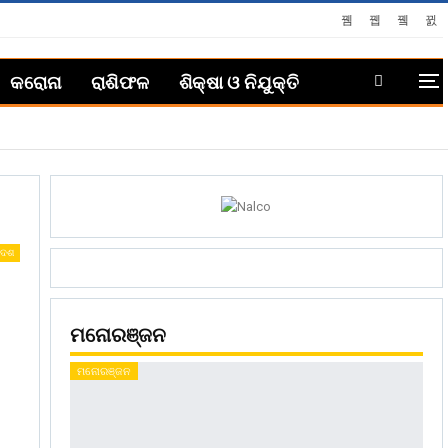
କରୋନା
ରାଶିଫଳ
ଶିକ୍ଷା ଓ ନିଯୁକ୍ତି
ଦେଶ
ମନୋରଞ୍ଜନ
ମନୋରଞ୍ଜନ