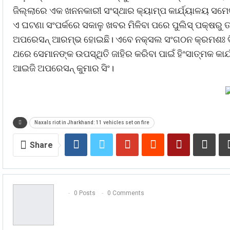
ଜିଲ୍ଲାରେ ଏକ ଖନନକାରୀ ସଂସ୍ଥାର କ୍ୟାମ୍ପ କାର୍ଯ୍ୟାଳୟ ସମ
ଏ ଘଟଣା ସଂପର୍କରେ ସକାଳୁ ଖବର ମିଳିବା ପରେ ପୁଲିସ୍‌ ପକ୍ଷରୁ
ଅପରେସନ୍‌ ଆରମ୍ଭ ହୋଇଛି। ଏବେ ନକ୍ସଲ ସଂଗଠନ କ୍ରମଶଃ ଦିନକ
ଥରେ ସେମାନଙ୍କ ଉପସ୍ଥିତି ଜାହିର କରିବା ପାଇଁ ହିଂସାତ୍ମକ କ
ଆଇଜି ଅପରେସନ୍‌ କୁମାର ସିଂ।
Naxals riot in Jharkhand: 11 vehicles set on fire
Share
0 Posts
0 Comments