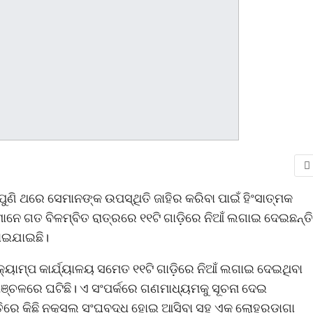
ଣି ଥରେ ସେମାନଙ୍କ ଉପସ୍ଥିତି ଜାହିର କରିବା ପାଇଁ ହିଂସାତ୍ମକ
ନେ ଗତ ବିଳମ୍ବିତ ରାତ୍ରରେ ୧୧ଟି ଗାଡ଼ିରେ ନିଆଁ ଲଗାଇ ଦେଇଛନ୍ତି
ୋଇଯାଇଛି।
ୟାମ୍ପ କାର୍ଯ୍ୟାଳୟ ସମେତ ୧୧ଟି ଗାଡ଼ିରେ ନିଆଁ ଲଗାଇ ଦେଇଥିବା
 ଅଞ୍ଚଳରେ ଘଟିଛି। ଏ ସଂପର୍କରେ ଗଣମାଧ୍ୟମକୁ ସୂଚନା ଦେଇ
ାତିରେ କିଛି ନକ୍ସଲ ସଂଘବଦ୍ଧ ହୋଇ ଆସିବା ସହ ଏକ ଲୋହରଡ଼ାଗା