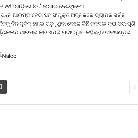
େତ ୧୧ଟି ଗାଡ଼ିରେ ନିଆଁ ଲଗାଇ ଦେଇଥିଲେ।
 ତଦନ୍ତ ଆରମ୍ଭ ହେବା ସହ ସଂପୃକ୍ତ ଅଞ୍ଚଳରେ ବ୍ୟାପକ ସର୍ଚ୍ଚ
ୁ ଦିନ ଦୁର୍ବଳ ହୋଇ ପଡ଼ୁଥିବା ବେଳେ କିଛି ନକ୍ସଲ କ୍ୟାଡର ପୁଣି
ାର୍ଯ୍ୟକଳାପ ଆରମ୍ଭ କରି ଏପରି ଘଟାଇଥିବା କହିଛନ୍ତି ଝାଡ଼ଖଣ୍ଡର