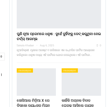
ପୁଣି ନୂଆ ପ୍ରେମରେ ଧନୁଷ : ଦୁହେଁ ଦୁହିଁଙ୍କୁ ଡେଟ୍ କରୁଥିବା ନେଇ
ଚର୍ଚ୍ଚା ଆରମ୍ଭ
Sakala Khabar
Aug 6, 2025
0
ନୂଆଦିଲ୍ଲୀ: ମୃଣାଲ ଅଗଷ୍ଟ ୧ ତାରିଖରେ ଏକ ଜନ୍ମଦିନ ପାର୍ଟିର ଆୟୋଜନ
କରିଥିଲେ। ଧନୁଷ ମଧ୍ୟ ଏହି ପାର୍ଟିରେ ଯୋଗ ଦେଇଥିଲେ। ଏହି ପାର୍ଟିରେ…
0
ମନୋରଞ୍ଜନ
ମନୋରଞ୍ଜନ
।
ସୋସିଆଲ ମିଡ଼ିଆ X ରେ
କାହିଁକି ଅଚାନକ ବିବାଦ
ଡିସ୍କୋ ଡ୍ୟାନ୍ସର ମିଥୁନ
ଘେରକୁ ଆସିଲେ ଗାୟକ