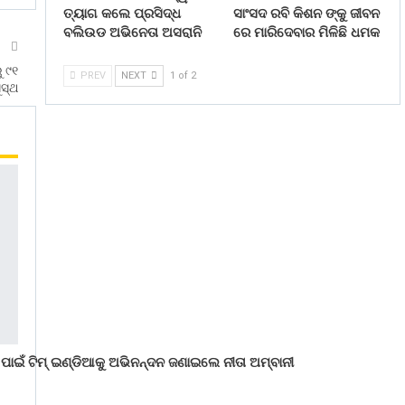
ତ୍ୟାଗ କଲେ ପ୍ରସିଦ୍ଧ
ସାଂସଦ ରବି କିଶନ ଙ୍କୁ ଜୀବନ
ବଲିଉଡ ଅଭିନେତା ଅସରାନି
ରେ ମାରିଦେବାର ମିଳିଛି ଧମକ
T
ୁ ୯୧
PREV
NEXT
1 of 2
ସ୍ଥ
ପାଇଁ ଟିମ୍ ଇଣ୍ଡିଆକୁ ଅଭିନନ୍ଦନ ଜଣାଇଲେ ନୀତା ଅମ୍ବାନୀ