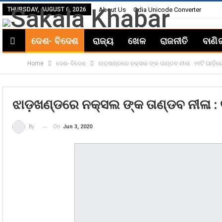
THURSDAY, AUGUST 6, 2026
About Us
Odia Unicode Converter
ଦେଶ- ବିଦେଶ
ରାଜ୍ୟ
ଖେଳ
ରାଜନୀତି
ବାଣି
Home
ଦେଶ- ବିଦେଶ
ଝାଡ଼ଖଣ୍ଡରେ ନକ୍ସଲ ଙ୍କ ତାଣ୍ଡବ ନୀଳା : ୧୧ଟି ଗାଡ଼ି
ଝାଡ଼ଖଣ୍ଡରେ ନକ୍ସଲ ଙ୍କ ତାଣ୍ଡବ ନୀଳା :
On
Jun 3, 2020
By