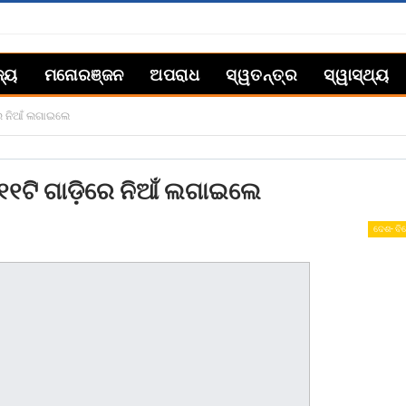
ଜ୍ୟ
ମନୋରଞ୍ଜନ
ଅପରାଧ
ସ୍ୱତନ୍ତ୍ର
ସ୍ୱାସ୍ଥ୍ୟ
ରେ ନିଆଁ ଲଗାଇଲେ
 ୧୧ଟି ଗାଡ଼ିରେ ନିଆଁ ଲଗାଇଲେ
ଦେଶ- ବି