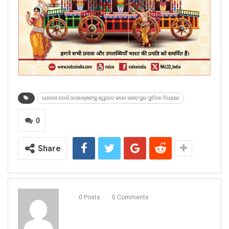
ଯୋଜନା ବୋର୍ଡ ଉପାଧକ୍ଷଙ୍କୁ ସ୍ୱାଗତ କଲେ କାକଟପୁର ପୁର୍ବତନ ବିଧାୟକ
0
Share
0 Posts
0 Comments