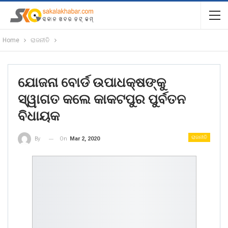
Home
ରାଜନୀତି
ଯୋଜନା ବୋର୍ଡ ଉପାଧକ୍ଷଙ୍କୁ
ସ୍ୱାଗତ କଲେ କାକଟପୁର ପୁର୍ବତନ
ବିଧାୟକ
ରାଜନୀତି
On
Mar 2, 2020
By