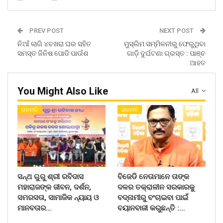
PREV POST
NEXT POST
ନିଆଁ ଲାଗି ୪ବଖରା ଘର ସହିତ
ମୁସ୍ଲିମ ସମ୍ମିଳନୀରୁ ଫେରୁଥିବା
ସମସ୍ତ ଜିନିଷ ପୋଡି ପାଉଁଶ
ଗାଡ଼ି ଦୁର୍ଘଟଣା ଗ୍ରସ୍ତ : ପାଞ୍ଚ
ଆହତ
You Might Also Like
All
ରାଜନୀତି
ରାଜନୀତି
ସନ୍ଥ ଗୁରୁ ଶ୍ରୀ ରବିଦାସ
ବିଜେଡି ନେତାମାନେ ତାଙ୍କ
ମହାରାଜଙ୍କ ଜୀବନ, ଦର୍ଶନ,
ଦଳର ତକ୍ରାଳୀନ ସରକାରକୁ
ସମରସତା, ସାମାଜିକ ନ୍ୟାୟ ଓ
ବଦ୍ନାମୀରୁ ବଂଚାଇବା ପାଇଁ
ମାନବତାର…
ବୟାନବାଜୀ କରୁଛନ୍ତି :…