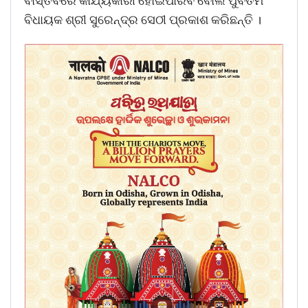
ବାସ୍ତବରେ କାର୍ଯ୍ୟକାରୀ ହୋଇପାରିବ ବୋଲି ପୁର୍ବତମ
ବିଧାୟକ ଶ୍ରୀ ସୁରେନ୍ଦ୍ର ସେଠୀ ପ୍ରକାଶ କରିଛନ୍ତି ।