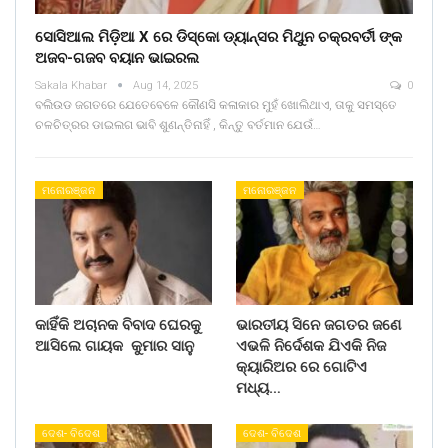
ସୋସିଆଲ ମିଡ଼ିଆ X ରେ ଡିସ୍କୋ ଡ୍ୟାନ୍ସର ମିଥୁନ ଚକ୍ରବର୍ତୀ ଙ୍କ
ଅଜବ-ଗଜବ ବୟାନ ଭାଇରଲ
Sakala Khabar
Aug 14, 2025
0
ବଲିଉଡ ଜଗତରେ ଯେତେବେଳେ କୌଣସି କଳାକାର ମୁହଁ ଖୋଲିଥାଏ, ତାକୁ ସମସ୍ତେ
ଚଳଚିତ୍ରର ଡାଇଲଗ ଭାବି ଶୁଣନ୍ତିନାହିଁ , କିନ୍ତୁ ବର୍ତମାନ ଯେଉଁ…
ମନୋରଞ୍ଜନ
ମନୋରଞ୍ଜନ
କାହିଁକି ଅଚାନକ ବିବାଦ ଘେରକୁ
ଭାରତୀୟ ସିନେ ଜଗତର ଜଣେ
ଆସିଲେ ଗାୟକ କୁମାର ସାନୁ
ଏଭଳି ନିର୍ଦେଶକ ଯିଏକି ନିଜ
କ୍ୟାରିଅର ରେ ଗୋଟିଏ
ମଧ୍ୟ…
ଦେଶ- ବିଦେଶ
ଦେଶ- ବିଦେଶ