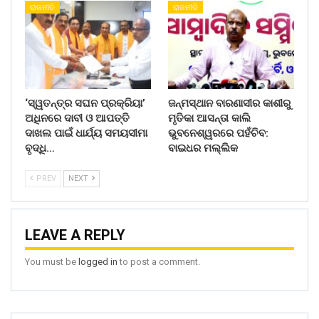
ରାଜନୀତି
ରାଜନୀତି
‘ସ୍ୱତନ୍ତ୍ର ସଘନ ପ୍ରକ୍ରିୟା’
ଜନ୍ମସ୍ଥାନ ବାରଣାସୀର କାଶୀରୁ
ଅଧିନରେ ଦାବୀ ଓ ଆପତ୍ତି
ମୃତିକା ଆସନ୍ତା କାଲି
ଦାଖଲ ପାଇଁ ଧାର୍ଯ୍ୟ ସମୟସୀମା
ଭୁବନେଶ୍ୱରରେ ପହଁଚିବ:
ବୃଦ୍ଧି…
ବାଇଧର ମଲ୍ଲିକ
PREV
NEXT
LEAVE A REPLY
You must be
logged in
to post a comment.