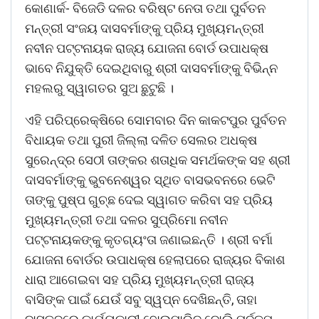
କୋଣାର୍କ- ବିଜେଡି ଦଳର ବରିଷ୍ଟ ନେତା ତଥା ପୁର୍ବତନ
ମନ୍ତ୍ରୀ ସଂଜୟ ଦାସବର୍ମାଙ୍କୁ ପ୍ରିୟ ମୁଖ୍ୟମନ୍ତ୍ରୀ
ନବୀନ ପଟ୍ଟନାୟକ ରାଜ୍ୟ ଯୋଜନା ବୋର୍ଡ ଉପାଧକ୍ଷ
ଭାବେ ନିଯୁକ୍ତି ଦେଇଥିବାରୁ ଶ୍ରୀ ଦାସବର୍ମାଙ୍କୁ ବିଭିନ୍ନ
ମହଲରୁ ସ୍ୱାଗତର ସୁଅ ଛୁଟୁଛି ।
ଏହି ପରିପ୍ରେକ୍ଷିରେ ସୋମବାର ଦିନ କାକଟପୁର ପୁର୍ବତନ
ବିଧାୟକ ତଥା ପୁରୀ ଜିଲ୍ଲା ଦଳିତ ସେଲର ଅଧକ୍ଷ
ସୁରେନ୍ଦ୍ର ସେଠୀ ତାଙ୍କର ଶତାଧିକ ସମର୍ଥକଙ୍କ ସହ ଶ୍ରୀ
ଦାସବର୍ମାଙ୍କୁ ଭୁବନେଶ୍ୱର ସ୍ଥିତ ବାସଭବନରେ ଭେଟି
ତାଙ୍କୁ ପୁଷ୍ପ ଗୁଚ୍ଛ ଦେଇ ସ୍ୱାଗତ କରିବା ସହ ପ୍ରିୟ
ମୁଖ୍ୟମନ୍ତ୍ରୀ ତଥା ଦଳର ସୁପ୍ରିମୋ ନବୀନ
ପଟ୍ଟନାୟକଙ୍କୁ କୃତଗ୍ୟଂତା ଜଣାଇଛନ୍ତି । ଶ୍ରୀ ବର୍ମା
ଯୋଜନା ବୋର୍ଡର ଉପାଧକ୍ଷ ହେଲାପରେ ରାଜ୍ୟର ବିକାଶ
ଧାରା ଆଗେଇବା ସହ ପ୍ରିୟ ମୁଖ୍ୟମନ୍ତ୍ରୀ ରାଜ୍ୟ
ବାସିଙ୍କ ପାଇଁ ଯେଉଁ ସବୁ ସ୍ୱପ୍ନ ଦେଖିଛନ୍ତି, ତାହା