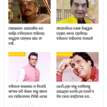
ମହାଭାରତ ଧାରାବାହିକ ରେ
ଦୀପାବଳିରେ ଶେଷ ନିଶ୍ୱାସ
କର୍ଣ୍ଣ ଚରିତ୍ରରେ ଅଭିନୟ
ତ୍ୟାଗ କଲେ ପ୍ରସିଦ୍ଧ
କରୁଥିବା ପଙ୍କଜ ଧୀର ୬୮
ବଲିଉଡ ଅଭିନେତା ଅସରାନି
ବର୍ଷ…
ଦେଶ- ବିଦେଶ
ମନୋରଞ୍ଜନ
ବଲିଉଡ କଳାକାର ଓ ବିଜେପି
ଧର୍ମେନ୍ଦ୍ର ଙ୍କୁ ଦେଖିବାକୁ
ସାଂସଦ ରବି କିଶନ ଙ୍କୁ ଜୀବନ
ଯାଇଥିବା ଗୋବିନ୍ଦା ଗୋଟିଏ
ରେ ମାରିଦେବାର ମିଳିଛି ଧମକ
ଦିନ ପରେ ହସ୍ପିଟାଲ ରେ…