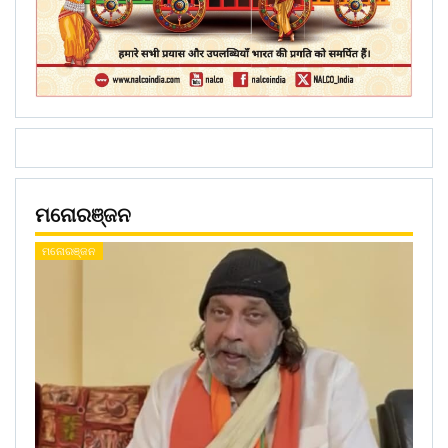
ମନୋରଞ୍ଜନ
ମନୋରଞ୍ଜନ