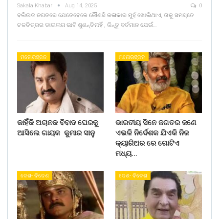
Sakala Khabar
Aug 14, 2025
0
ବଲିଉଡ ଜଗତରେ ଯେତେବେଳେ କୌଣସି କଳାକାର ମୁହଁ ଖୋଲିଥାଏ, ତାକୁ ସମସ୍ତେ
ଚଳଚିତ୍ରର ଡାଇଲଗ ଭାବି ଶୁଣନ୍ତିନାହିଁ , କିନ୍ତୁ ବର୍ତମାନ ଯେଉଁ…
ମନୋରଞ୍ଜନ
ମନୋରଞ୍ଜନ
କାହିଁକି ଅଚାନକ ବିବାଦ ଘେରକୁ
ଭାରତୀୟ ସିନେ ଜଗତର ଜଣେ
ଆସିଲେ ଗାୟକ କୁମାର ସାନୁ
ଏଭଳି ନିର୍ଦେଶକ ଯିଏକି ନିଜ
କ୍ୟାରିଅର ରେ ଗୋଟିଏ
ମଧ୍ୟ…
ଦେଶ- ବିଦେଶ
ଦେଶ- ବିଦେଶ