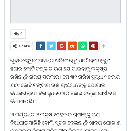
0
Share
ଭୁବନେଶ୍ୱର: ଆସନ୍ତା ଖରିଫ ଋତୁ ପାଇଁ ଚାଷୀଙ୍କୁ ୯
ହଜାର କୋଟି ଟଙ୍କାର ଋଣ ଯୋଗାଇବାକୁ ଲକ୍ଷ୍ୟ
ରଖିଛନ୍ତି ରାଜ୍ୟ ସରକାର। ମେ ୩୧ ତାରିଖ ସୁଦ୍ଧା ୨ ହଜାର
୬୪୯ କୋଟି ଟଙ୍କାର ଋଣ ଚାଷୀମାନଙ୍କୁ ଯୋଗାଇ
ଦିଆସରିଲାଣି। ବିନା ସୁଧରେ ୫୦ ହଜାର ଟଙ୍କା ଯାଏଁ ଋଣ
ଦିଆଯାଉଛି।
ଏ ପର୍ଯ୍ୟନ୍ତ ୬ ଲକ୍ଷ ୧୯ ହଜାର ଚାଷୀଙ୍କୁ ଋଣ
ଦିଆଯାଇସାରିଛି ବୋଲି ସୂଚନା ଦେଇଛନ୍ତି ଖାଦ୍ୟ ଯୋଗାଣ
ଓ ସମବାୟ ବିଭାଗ ସଚିବ ବୀର ବିକ୍ରମ ଯାଦବ। ସେ