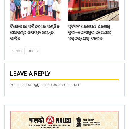
ବିଧାନସଭା ପରିସରରେ ପଣ୍ଡିତ
ପୂର୍ବତଟ ରେଳପଥ ପକ୍ଷରୁ
ନୀଳକଣ୍ଠ ଦାସଙ୍କ ଜୟନ୍ତୀ
ପୁରୀ–ସୋଲାପୁର ସ୍ପେଶାଲ୍
ପାଳିତ
ଏକ୍ସପ୍ରେସ୍ ଟ୍ରେନ
PREV
NEXT
LEAVE A REPLY
You must be
logged in
to post a comment.