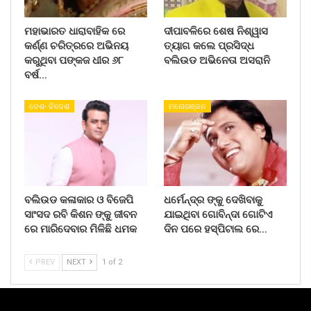
ମହାଭାରତ ଧାରାବାହିକ ରେ
ଦୀପାବଳିରେ ଶେଷ ନିଶ୍ୱାସ
କର୍ଣ୍ଣ ଚରିତ୍ରରେ ଅଭିନୟ
ତ୍ୟାଗ କଲେ ପ୍ରସିଦ୍ଧ
କରୁଥିବା ପଙ୍କଜ ଧୀର ୬୮
ବଲିଉଡ ଅଭିନେତା ଅସରାନି
ବର୍ଷ…
ଦେଶ- ବିଦେଶ
ମନୋରଞ୍ଜନ
ବଲିଉଡ କଳାକାର ଓ ବିଜେପି
ଧର୍ମେନ୍ଦ୍ର ଙ୍କୁ ଦେଖିବାକୁ
ସାଂସଦ ରବି କିଶନ ଙ୍କୁ ଜୀବନ
ଯାଇଥିବା ଗୋବିନ୍ଦା ଗୋଟିଏ
ରେ ମାରିଦେବାର ମିଳିଛି ଧମକ
ଦିନ ପରେ ହସ୍ପିଟାଲ ରେ…
PREV
NEXT
1 of 2