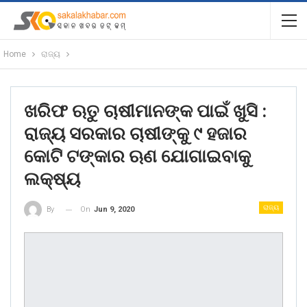
Home
ରାଜ୍ୟ
ଖରିଫ ଋତୁ ଚାଷୀମାନଙ୍କ ପାଇଁ ଖୁସି :
ରାଜ୍ୟ ସରକାର ଚାଷୀଙ୍କୁ ୯ ହଜାର
କୋଟି ଟଙ୍କାର ଋଣ ଯୋଗାଇବାକୁ
ଲକ୍ଷ୍ୟ
ରାଜ୍ୟ
On
Jun 9, 2020
By