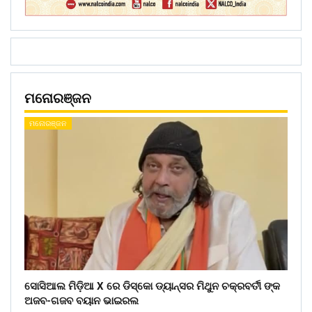
ମନୋରଞ୍ଜନ
ମନୋରଞ୍ଜନ
ସୋସିଆଲ ମିଡ଼ିଆ X ରେ ଡିସ୍କୋ ଡ୍ୟାନ୍ସର ମିଥୁନ ଚକ୍ରବର୍ତୀ ଙ୍କ
ଅଜବ-ଗଜବ ବୟାନ ଭାଇରଲ