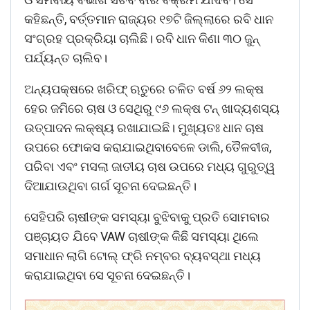
କହିଛନ୍ତି, ବର୍ତ୍ତମାନ ରାଜ୍ୟର ୧୭ଟି ଜିଲ୍ଲାରେ ରବି ଧାନ
ସଂଗ୍ରହ ପ୍ରକ୍ରିୟା ଚାଲିଛି। ରବି ଧାନ କିଣା ୩୦ ଜୁନ୍
ପର୍ଯ୍ୟନ୍ତ ଚାଲିବ।
ଅନ୍ୟପକ୍ଷରେ ଖରିଫ୍ ଋତୁରେ ଚଳିତ ବର୍ଷ ୬୨ ଲକ୍ଷ
ହେର ଜମିରେ ଚାଷ ଓ ସେଥିରୁ ୯୬ ଲକ୍ଷ ଟନ୍ ଖାଦ୍ୟଶସ୍ୟ
ଉତ୍ପାଦନ ଲକ୍ଷ୍ୟ ରଖାଯାଇଛି। ମୁଖ୍ୟତଃ ଧାନ ଚାଷ
ଉପରେ ଫୋକସ କରାଯାଇଥିବାବେଳେ ଡାଲି, ତୈଳବୀଜ,
ପରିବା ଏବଂ ମସଲା ଜାତୀୟ ଚାଷ ଉପରେ ମଧ୍ୟ ଗୁରୁତ୍ୱ
ଦିଆଯାଉଥିବା ଗର୍ଗ ସୂଚନା ଦେଇଛନ୍ତି।
ସେହିପରି ଚାଷୀଙ୍କ ସମସ୍ୟା ବୁଝିବାକୁ ପ୍ରତି ସୋମବାର
ପଞ୍ଚାୟତ ଯିବେ VAW ଚାଷୀଙ୍କ କିଛି ସମସ୍ୟା ଥିଲେ
ସମାଧାନ ଲାଗି ଟୋଲ୍ ଫ୍ରି ନମ୍ବର ବ୍ୟବସ୍ଥା ମଧ୍ୟ
କରାଯାଇଥିବା ସେ ସୂଚନା ଦେଇଛନ୍ତି।