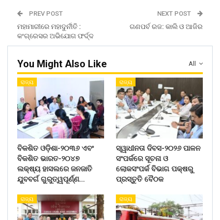
PREV POST
NEXT POST
ମହାମାରୀରେ ମହାଦୁର୍ନୀତି :
ଗଣପର୍ବ ରଜ: କାଲି ଓ ଆଜିର
କଂଗ୍ରେସର ଅଭିଯୋଗ ଫର୍ଦ୍ଦ
You Might Also Like
All
ରାଜ୍ୟ
ରାଜ୍ୟ
ବିକଶିତ ଓଡ଼ିଶା-୨୦୩୬ ଏବଂ
ସ୍ୱାଧୀନତା ଦିବସ-୨୦୨୬ ପାଳନ
ବିକଶିତ ଭାରତ-୨୦୪୭
ସଂପର୍କରେ ସୂଚନା ଓ
ଲକ୍ଷ୍ୟ ହାସଲରେ ଜନଜାତି
ଲୋକସଂପର୍କ ବିଭାଗ ପକ୍ଷରୁ
ଯୁବବର୍ଗ ଗୁରୁତ୍ୱପୂର୍ଣ୍ଣ…
ପ୍ରସ୍ତୁତି ବୈଠକ
ରାଜ୍ୟ
ରାଜ୍ୟ