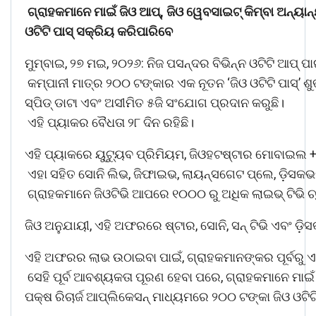
ଗ୍ରାହକମାନେ
ମାଇଁ
ଜିଓ
ଆପ୍
,
ଜିଓ
ୱେବସାଇଟ୍
କିମ୍ବା
ଅନ୍ୟାନ
ଓଟିଟି
ପାସ୍
ସକ୍ରିୟ
କରିପାରିବେ
ମୁମ୍ବାଇ, ୨୭ ମଇ, ୨୦୨୬: ନିଜ ପସନ୍ଦର ବିଭିନ୍ନ ଓଟିଟି ଆପ୍ ପାଇ
କମ୍ପାନୀ ମାତ୍ର ୨୦୦ ଟଙ୍କାର ଏକ ନୂତନ ‘ଜିଓ ଓଟିଟି ପାସ୍’ ଶୁଭ
ସ୍ପିଡ୍ ଡାଟା ଏବଂ ଅସୀମିତ ୫ଜି ସଂଯୋଗ ପ୍ରଦାନ କରୁଛି।
ଏହି ପ୍ୟାକର ବୈଧତା ୨୮ ଦିନ ରହିଛି।
ଏହି ପ୍ୟାକରେ ୟୁଟ୍ୟୁବ ପ୍ରିମିୟମ, ଜିଓହଟଷ୍ଟାର ମୋବାଇଲ +
ଏହା ସହିତ ସୋନି ଲିଭ, ଜିଫାଇଭ, ଲାୟନ୍ସଗେଟ ପ୍ଲେ, ଡ଼ିସକ
ଗ୍ରାହକମାନେ ଜିଓଟିଭି ଆପରେ ୧୦୦୦ ରୁ ଅଧିକ ଲାଇଭ୍ ଟିଭି 
ଜିଓ ଅନୁଯାୟୀ, ଏହି ଅଫରରେ ଷ୍ଟାର, ସୋନି, ସନ୍ ଟିଭି ଏବଂ ଡ଼ି
ଏହି ଅଫରର ଲାଭ ଉଠାଇବା ପାଇଁ, ଗ୍ରାହକମାନଙ୍କର ପୂର୍ବରୁ ଏକ
ସେହି ପୂର୍ବ ଆବଶ୍ୟକତା ପୂରଣ ହେବା ପରେ, ଗ୍ରାହକମାନେ ମାଇଁ
ପକ୍ଷ ରିଚାର୍ଜ ଆପ୍ଲିକେସନ୍ ମାଧ୍ୟମରେ ୨୦୦ ଟଙ୍କା ଜିଓ ଓଟିଟ