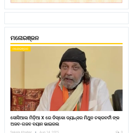
ମନୋରଞ୍ଜନ
ମନୋରଞ୍ଜନ
ସୋସିଆଲ ମିଡ଼ିଆ X ରେ ଡିସ୍କୋ ଡ୍ୟାନ୍ସର ମିଥୁନ ଚକ୍ରବର୍ତୀ ଙ୍କ
ଅଜବ-ଗଜବ ବୟାନ ଭାଇରଲ
Sakala Khabar
Aug 14, 2025
0