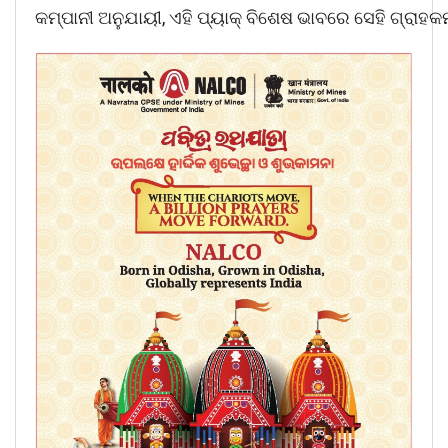
କମ୍ପାନୀ ଅନୁଯାୟୀ, ଏହି ପ୍ୟାକ୍ ବିଶେଷ ଭାବରେ ସେହି ଗ୍ରାହ