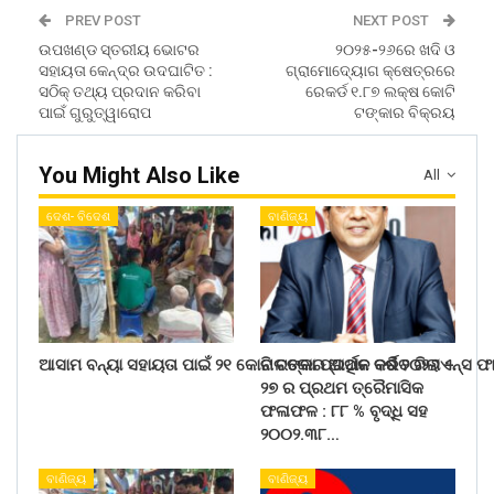
PREV POST
NEXT POST
ଉପଖଣ୍ଡ ସ୍ତରୀୟ ଭୋଟର
୨୦୨୫-୨୬ରେ ଖଦି ଓ
ସହାୟତା କେନ୍ଦ୍ର ଉଦଘାଟିତ :
ଗ୍ରାମୋଦ୍ୟୋଗ କ୍ଷେତ୍ରରେ
ସଠିକ୍ ତଥ୍ୟ ପ୍ରଦାନ କରିବା
ରେକର୍ଡ ୧.୮୭ ଲକ୍ଷ କୋଟି
ପାଇଁ ଗୁରୁତ୍ୱାରୋପ
ଟଙ୍କାର ବିକ୍ରୟ
You Might Also Like
All
ଦେଶ- ବିଦେଶ
ବାଣିଜ୍ୟ
ଆସାମ ବନ୍ୟା ସହାୟତା ପାଇଁ ୨୧ କୋଟି ଟଙ୍କା ପ୍ରଦାନ କରିବ ରିଲାଏନ୍ସ ଫ
ନାଲକୋର ଆର୍ଥିକ ବର୍ଷ ୨୦୨୬ –
୨୭ ର ପ୍ରଥମ ତ୍ରୈମାସିକ
ଫଳାଫଳ : ୮୮ % ବୃଦ୍ଧି ସହ
୨୦୦୨.୩୮…
ବାଣିଜ୍ୟ
ବାଣିଜ୍ୟ