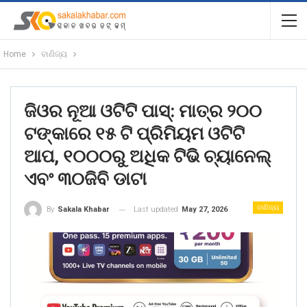
Home
ବାଣିଜ୍ୟ
ଜିଓର ନୂଆ ଓଟିଟି ପାସ୍: ମାତ୍ର ୨୦୦
ଟଙ୍କାରେ ୧୫ ଟି ପ୍ରିମିୟମ ଓଟିଟି
ଆପ, ୧୦୦୦ରୁ ଅଧିକ ଟିଭି ଚ୍ୟାନେଲ୍
ଏବଂ ୩୦ଜିବି ଡାଟା
ବାଣିଜ୍ୟ
Last updated
May 27, 2026
By
Sakala Khabar