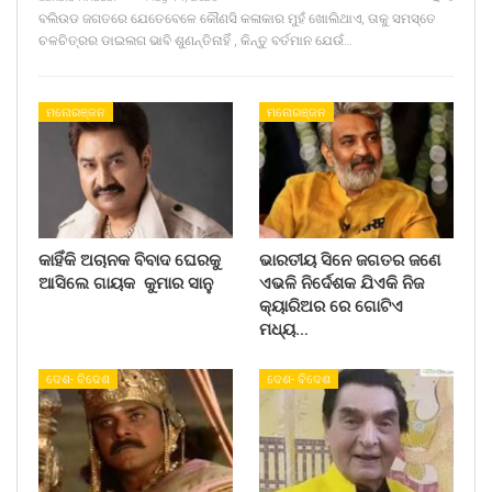
ବଲିଉଡ ଜଗତରେ ଯେତେବେଳେ କୌଣସି କଳାକାର ମୁହଁ ଖୋଲିଥାଏ, ତାକୁ ସମସ୍ତେ
ଚଳଚିତ୍ରର ଡାଇଲଗ ଭାବି ଶୁଣନ୍ତିନାହିଁ , କିନ୍ତୁ ବର୍ତମାନ ଯେଉଁ…
ମନୋରଞ୍ଜନ
ମନୋରଞ୍ଜନ
କାହିଁକି ଅଚାନକ ବିବାଦ ଘେରକୁ
ଭାରତୀୟ ସିନେ ଜଗତର ଜଣେ
ଆସିଲେ ଗାୟକ କୁମାର ସାନୁ
ଏଭଳି ନିର୍ଦେଶକ ଯିଏକି ନିଜ
କ୍ୟାରିଅର ରେ ଗୋଟିଏ
ମଧ୍ୟ…
ଦେଶ- ବିଦେଶ
ଦେଶ- ବିଦେଶ