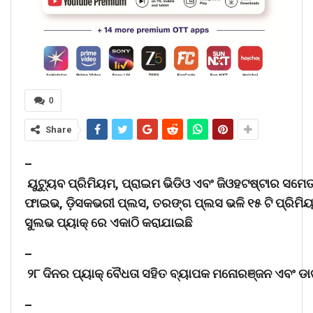
0
Share
–
ୟୁଟ୍ୟୁବ
ପ୍ରିମିୟମ
,
ପ୍ରାଇମ
ଭିଡିଓ
ଏବଂ
ଜିଓହଟଷ୍ଟାର
ସମେ
ଫାଇଭ
,
ଡ଼ିସକଭରୀ
ପ୍ଲସ
,
ତରଙ୍ଗ
ପ୍ଲସ
ଭଳି
୧୫
ଟି
ପ୍ରିମି
ସୁଲଭ
ପ୍ୟାକ୍
ରେ
ଏକାଠି
କରାଯାଇଛି
–
୨୮
ଦିନର
ପ୍ୟାକ୍
ବୈଧତା
ସହିତ
ବ୍ୟାପକ
ମନୋରଞ୍ଜନ
ଏବଂ
ଡା
–