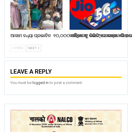
ଆସାମ ବନ୍ୟା ପ୍ରଭାବିତ ୧୦,୦୦୦ ପରିବାରକୁ ରିଲିଫ୍ ଯୋଗାଇବ ରିଲାଏ
ସର୍ବାଧିକ ୨୮ କୋଟି ୫୦ ଲକ୍ଷ ୫ଜି ଉ
PREV
NEXT
LEAVE A REPLY
You must be
logged in
to post a comment.