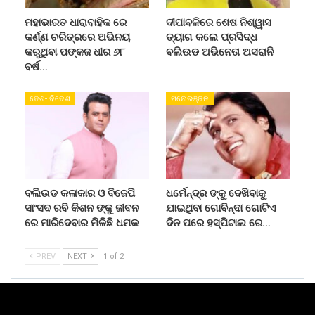
ମହାଭାରତ ଧାରାବାହିକ ରେ
ଦୀପାବଳିରେ ଶେଷ ନିଶ୍ୱାସ
କର୍ଣ୍ଣ ଚରିତ୍ରରେ ଅଭିନୟ
ତ୍ୟାଗ କଲେ ପ୍ରସିଦ୍ଧ
କରୁଥିବା ପଙ୍କଜ ଧୀର ୬୮
ବଲିଉଡ ଅଭିନେତା ଅସରାନି
ବର୍ଷ…
ଦେଶ- ବିଦେଶ
ମନୋରଞ୍ଜନ
ବଲିଉଡ କଳାକାର ଓ ବିଜେପି
ଧର୍ମେନ୍ଦ୍ର ଙ୍କୁ ଦେଖିବାକୁ
ସାଂସଦ ରବି କିଶନ ଙ୍କୁ ଜୀବନ
ଯାଇଥିବା ଗୋବିନ୍ଦା ଗୋଟିଏ
ରେ ମାରିଦେବାର ମିଳିଛି ଧମକ
ଦିନ ପରେ ହସ୍ପିଟାଲ ରେ…
PREV
NEXT
1 of 2