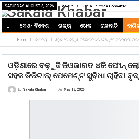
SATURDAY, AUGUST 8, 2026
About Us
Odia Unicode Converter
ଦେଶ- ବିଦେଶ
ରାଜ୍ୟ
ଖେଳ
ରାଜନୀତି
ବାଣି
Home
ବାଣିଜ୍ୟ
ଓଡ଼ିଶାରେ ବଢ଼ୁଛି ଜିଓଭାରତ ୪ଜି ଫୋନ୍ ଲୋକପ୍ରିୟତା; ଲାଇଭ୍ 
ଓଡ଼ିଶାରେ ବଢ଼ୁଛି ଜିଓଭାରତ ୪ଜି ଫୋନ୍ ଲୋ
ସହଜ ଡିଜିଟାଲ୍ ପେମେଣ୍ଟ ସୁବିଧା ଚାହିଦା ବୃଦ୍
On
May 16, 2026
By
Sakala Khabar