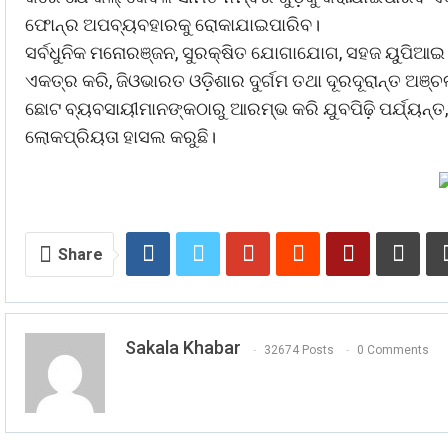
ଫୋନ୍‌ର ଅପବ୍ୟବହାରକୁ ରୋକାଯାଇପାରିବ।
ସର୍ବଧୁନିକ ମନୋରଞ୍ଜନ, ସୁରକ୍ଷିତ ଯୋଗାଯୋଗ, ସହଜ ୟୁପିଆଇ 
ଏକତ୍ର କରି, ଜିଓଭାରତ ଓଡ଼ିଶାର ଦୁର୍ଗମ ତଥା ଦୂରଦୂରାନ୍ତ ଅଞ୍
ଛୋଟ ବ୍ୟବସାୟୀମାନଙ୍କଠାରୁ ଆରମ୍ଭ କରି ଯୁବପିଢ଼ି ପର୍ଯ୍ୟନ୍
ଲୋକପ୍ରିୟତା ହାସଲ କରୁଛି।
Share
Sakala Khabar
32674 Posts
0 Comments