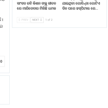
ସାଂସଦ ରବି କିଶନ ଙ୍କୁ ଜୀବନ
ଯାଇଥିବା ଗୋବିନ୍ଦା ଗୋଟିଏ
ରେ ମାରିଦେବାର ମିଳିଛି ଧମକ
ଦିନ ପରେ ହସ୍ପିଟାଲ ରେ…
ି।
PREV
NEXT
1 of 2
ରେ
0