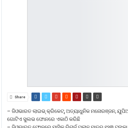
Share
– ଜିଓଭାରତ ଲାଇଭ୍ କ୍ରିକେଟ୍, ଅତ୍ୟାଧୁନିକ ମନୋରଞ୍ଜନ, ୟୁପିଆଇ
ଗୋଟିଏ ସୁଲଭ ଫୋନରେ ଏକାଠି କରିଛି
– ଜିଓଭାରତ ଫୋନରେ ମାସିକ ରିଚାର୍ଜ ପ୍ଲାନ ମାତ୍ର ୧୨୩ ଟଙ୍କା ର