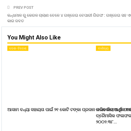
PREV POST
କନ୍ଧମାଳ ରୁ କେରଳ ଚାଲାଣ ବେଳେ ୪ ଗଞ୍ଜେଇ ବେପାରୀ ଗିରଫ : ଗଞ୍ଜେଇ ସହ 
କାର ଜବତ
You Might Also Like
ଦେଶ- ବିଦେଶ
ବାଣିଜ୍ୟ
ଆସାମ ବନ୍ୟା ସହାୟତା ପାଇଁ ୨୧ କୋଟି ଟଙ୍କା ପ୍ରଦାନ କରିବ ରିଲାଏନ୍ସ ଫା
ନାଲକୋର ଆର୍ଥିକ ବର
ତ୍ରୈମାସିକ ଫଳାଫଳ :
୨୦୦୨.୩୮…