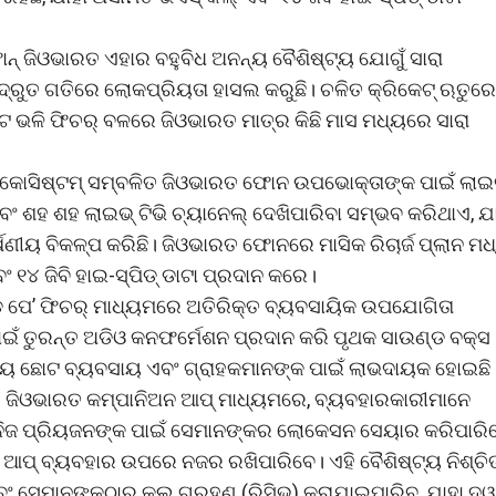
ନ୍ ଜିଓଭାରତ ଏହାର ବହୁବିଧ ଅନନ୍ୟ ବୈଶିଷ୍ଟ୍ୟ ଯୋଗୁଁ ସାରା
୍ରୁତ ଗତିରେ ଲୋକପ୍ରିୟତା ହାସଲ କରୁଛି। ଚଳିତ କ୍ରିକେଟ୍ ଋତୁରେ
ଣ୍ଟ ଭଳି ଫିଚର୍ ବଳରେ ଜିଓଭାରତ ମାତ୍ର କିଛି ମାସ ମଧ୍ୟରେ ସାରା
 ଇକୋସିଷ୍ଟମ୍ ସମ୍ବଳିତ ଜିଓଭାରତ ଫୋନ ଉପଭୋକ୍ତାଙ୍କ ପାଇଁ ଲାଇ
ବଂ ଶହ ଶହ ଲାଇଭ୍ ଟିଭି ଚ୍ୟାନେଲ୍ ଦେଖିପାରିବା ସମ୍ଭବ କରିଥାଏ, ଯ
ଷଣୀୟ ବିକଳ୍ପ କରିଛି। ଜିଓଭାରତ ଫୋନରେ ମାସିକ ରିଚାର୍ଜ ପ୍ଲାନ ମଧ
୧୪ ଜିବି ହାଇ-ସ୍ପିଡ୍ ଡାଟା ପ୍ରଦାନ କରେ।
୍ଡ ପେ’ ଫିଚର୍ ମାଧ୍ୟମରେ ଅତିରିକ୍ତ ବ୍ୟବସାୟିକ ଉପଯୋଗିତା
ଇଁ ତୁରନ୍ତ ଅଡିଓ କନଫର୍ମେଶନ ପ୍ରଦାନ କରି ପୃଥକ ସାଉଣ୍ଡ ବକ୍ସ
ଉଭୟ ଛୋଟ ବ୍ୟବସାୟ ଏବଂ ଗ୍ରାହକମାନଙ୍କ ପାଇଁ ଲାଭଦାୟକ ହୋଇଛି
ିଛି। ଜିଓଭାରତ କମ୍ପାନିଅନ ଆପ୍ ମାଧ୍ୟମରେ, ବ୍ୟବହାରକାରୀମାନେ
, ନିଜ ପ୍ରିୟଜନଙ୍କ ପାଇଁ ସେମାନଙ୍କର ଲୋକେସନ ସେୟାର କରିପାରି
 ଏବଂ ଆପ୍ ବ୍ୟବହାର ଉପରେ ନଜର ରଖିପାରିବେ। ଏହି ବୈଶିଷ୍ଟ୍ୟ ନିଶ୍ଚି
ଂ ସେମାନଙ୍କଠାରୁ କଲ୍ ଗ୍ରହଣ (ରିସିଭ) କରାଯାଇପାରିବ, ଯାହା ଦ୍ୱ