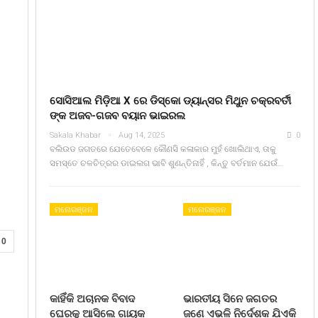
ସୋସିଆଲ ମିଡ଼ିଆ X ରେ ଡିସ୍କୋ ଡ୍ୟାନ୍ସର ମିଥୁନ ଚକ୍ରବର୍ତୀ
ଙ୍କ ଅଜବ-ଗଜବ ବୟାନ ଭାଇରଲ
Sakala Khabar
Aug 14, 2025
0
ବଲିଉଡ ଜଗତରେ ଯେତେବେଳେ କୌଣସି କଳାକାର ମୁହଁ ଖୋଲିଥାଏ, ତାକୁ
ସମସ୍ତେ ଚଳଚିତ୍ରର ଡାଇଲଗ ଭାବି ଶୁଣନ୍ତିନାହିଁ , କିନ୍ତୁ ବର୍ତମାନ ଯେଉଁ…
ମନୋରଞ୍ଜନ
ମନୋରଞ୍ଜନ
0
କାହିଁକି ଅଚାନକ ବିବାଦ
ଭାରତୀୟ ସିନେ ଜଗତର
ଘେରକୁ ଆସିଲେ ଗାୟକ
ଜଣେ ଏଭଳି ନିର୍ଦେଶକ ଯିଏକି