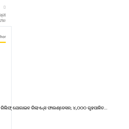
T
ଶ୍ରୀ
ବୀନ
hor
 ରିଲିଫ୍ ଯୋଗାଇବ ରିଲାଏନ୍ସ ଫାଉଣ୍ଡେସନ; ୪,୦୦୦ ଗୃହପାଳିତ…