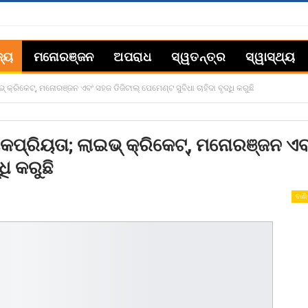
ଜ୍ୟ
ମନୋରଞ୍ଜନ
ଅପରାଧ
ସ୍ୱତନ୍ତ୍ର
ସ୍ୱାସ୍ଥ୍ୟ
କ୍ରିକେଟ୍, ମନୋରଞ୍ଜନ ଏବଂ ସହଜ ଡିଜିଟାଲ୍ ପେମେଣ୍ଟ ସୁବିଧା ଚାହିଦା ବୃଦ୍ଧି କରୁଛି
କପ୍ରିୟତା; ଲାଇଭ୍ କ୍ରିକେଟ୍, ମନୋରଞ୍ଜନ ଏବ
ଧି କରୁଛି
ବାଣ