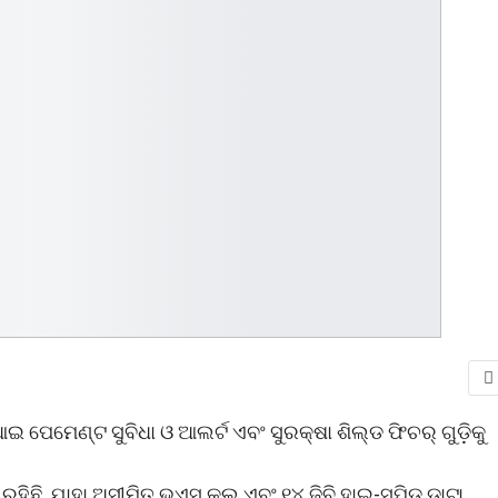
 ପେମେଣ୍ଟ ସୁବିଧା ଓ ଆଲର୍ଟ ଏବଂ ସୁରକ୍ଷା ଶିଲ୍ଡ ଫିଚର୍ ଗୁଡ଼ିକୁ
ହିଛି, ଯାହା ଅସୀମିତ ଭଏସ୍ କଲ୍ ଏବଂ ୧୪ ଜିବି ହାଇ-ସ୍ପିଡ୍ ଡାଟା