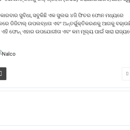
କାରବାର ସୁବିଧା, ସବୁକିଛି ଏକ ସୁଲଭ ୪ଜି ଫିଚର ଫୋନ ମଧ୍ୟରେ
ଚଳରେ ଡିଜିଟାଲ୍ ଉପଲବ୍ଧତା ଏବଂ ଅନ୍ତର୍ଭୁକ୍ତିକରଣକୁ ଆଗକୁ ବଢା଼ଉଛ
ତ, ଏହି ଫୋନ୍ ଏହାର ଉପଯୋଗୀତା ଏବଂ କମ ମୂଲ୍ୟ ପାଇଁ ସାରା ରାଜ୍ୟ