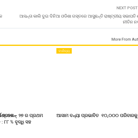
NEXT POS
ଏକ
ଆସନ୍ତା କାଲି ଦୁଇ ଦିନିଆ ଓଡିଶା ଗସ୍ତରେ ଆସୁଛନ୍ତି ରାଷ୍ଟ୍ରୀୟ ସଭାପତି 
ନୀତିନ ନ
More From Aut
ବାଣିଜ୍ୟ
ଉଣ୍ଡେସନ୍
୍ଷ ୨୦୨୬ – ୨୭ ର ପ୍ରଥମ
ଆସାମ ବନ୍ୟା ପ୍ରଭାବିତ ୧୦,୦୦୦ ପରିବାରକୁ
 ୮୮ % ବୃଦ୍ଧି ସହ