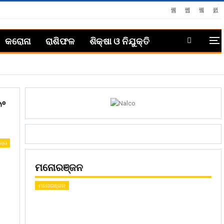
କରୋନା
ରାଶିଫଳ
ଶିକ୍ଷା ଓ ନିଯୁକ୍ତି
ଂ
ିଜ୍ୟ
ମନୋରଞ୍ଜନ
ମନୋରଞ୍ଜନ