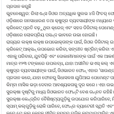
ପ୍ରଦାନ କରୁଛି
ଭୁବନେଶ୍ୱର: ରିଲାଏନ୍ସ ଜିଓର ଅତ୍ୟଧିକ ସୁଲଭ ୪ଜି ଫିଚର୍ ଫୋ
ଓଡ଼ିଶାରେ ଜନସାଧାରଣ ତଥା କ୍ଷୁଦ୍ର ବ୍ୟବସାୟୀଙ୍କ ମଧ୍ୟରେ ଦ
କ୍ରିକେଟ୍ ପ୍ରତି ବଢ଼ୁଥିବା କ୍ରେଜ୍ ଏବଂ ସହଜ ଡିଜିଟାଲ୍ ପେମେ
ଓଡ଼ିଶାରେ ଲୋକପ୍ରିୟ ପସନ୍ଦ ଭାବରେ ଉଭା ହୋଇଛି।
ରାଜ୍ୟର ଲକ୍ଷ ଲକ୍ଷ ଉପଭୋକ୍ତାଙ୍କ ପାଇଁ, ଜିଓର ଡିଜିଟାଲ୍
କ୍ରିକେଟ୍ ଆକ୍ସନ୍ ଉପଭୋଗ କରିବା, ସଙ୍ଗୀତ ଷ୍ଟ୍ରିମ୍ କରିବା ଏ
ଏହାକୁ ପରିବାର, ଯୁବପିଢ଼ି ଏବଂ ଦୋକାନୀମାନଙ୍କ ପାଇଁ ଏକ ଆକର୍
ମାତ୍ର ୧୨୩ ଟଙ୍କାରେ ଉପଲବ୍ଧ, ଯାହା ଅସୀମିତ ଭଏସ୍ କଲ୍ ଏବଂ 
କ୍ଷୁଦ୍ର ବ୍ୟବସାୟୀଙ୍କ ପାଇଁ, ଜିଓଭାରତ ଫୋନ୍ ଏହାର ‘ସାଉଣ
ପ୍ରଦାନ କରେ, ଯାହା ଫୋନରୁ ସିଧାସଳଖ ୟୁପିଆଇ ପେମେଣ୍ଟ ପା
କିମ୍ବା ମାସିକ ଭଡ଼ା ଦେବାର ଆବଶ୍ୟକତାକୁ ଦୂର କରେ। ଏହା 
ସୁରକ୍ଷା ଦୃଷ୍ଟିରୁ ମଧ୍ୟ ଜିଓଭାରତ ଫୋନ୍‌ଟି ବେଶ ଉନ୍ନତ ରହ
ସୁରକ୍ଷା-କେନ୍ଦ୍ରିତ ବୈଶିଷ୍ଟ୍ୟଗୁଡ଼ିକୁ ଉପଯୋଗ କରିପାରିବେ
ସ୍ପାମ୍ କଲ୍‌ଗୁଡ଼ିକୁ ରୋକି ପାରିବେ, ଫୋନ୍‌ର ବ୍ୟାଟେରୀ ସ୍ଥିତି
କରେ ଯେ କଲ୍ କେବଳ ସୀମିତ ନମ୍ବର ଗୁଡ଼ିକୁ କରାଯାଇପାରିବ ଏବ