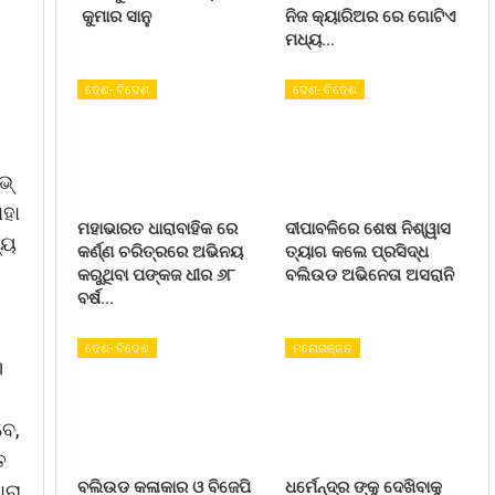
କୁମାର ସାନୁ
ନିଜ କ୍ୟାରିଅର ରେ ଗୋଟିଏ
ମଧ୍ୟ…
ଦେଶ- ବିଦେଶ
ଦେଶ- ବିଦେଶ
ଭ୍
ାହା
ମହାଭାରତ ଧାରାବାହିକ ରେ
ଦୀପାବଳିରେ ଶେଷ ନିଶ୍ୱାସ
୍ୟ
କର୍ଣ୍ଣ ଚରିତ୍ରରେ ଅଭିନୟ
ତ୍ୟାଗ କଲେ ପ୍ରସିଦ୍ଧ
କରୁଥିବା ପଙ୍କଜ ଧୀର ୬୮
ବଲିଉଡ ଅଭିନେତା ଅସରାନି
ବର୍ଷ…
ଦେଶ- ବିଦେଶ
ମନୋରଞ୍ଜନ
।
ବେ,
ତ
ବଲିଉଡ କଳାକାର ଓ ବିଜେପି
ଧର୍ମେନ୍ଦ୍ର ଙ୍କୁ ଦେଖିବାକୁ
ାରା