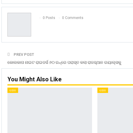
0 Posts
0 Comments
PREV POST
କୋଲକାତା ନାଇଟ ରାଇଡର୍ସ ୬୦ ରନ୍‌ରେ ପରାସ୍ତ କଲା ରାଜସ୍ଥାନ ରୟାଲ୍ସକୁ
You Might Also Like
ଖେଳ
ଖେଳ