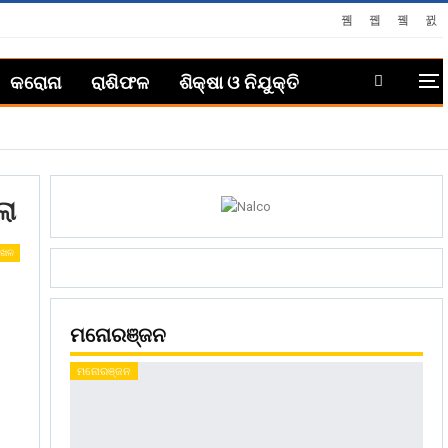
କରୋନା
ରାଶିଫଳ
ଶିକ୍ଷା ଓ ନିଯୁକ୍ତି
ଲା
ଖେଳ
ମନୋରଞ୍ଜନ
ମନୋରଞ୍ଜନ