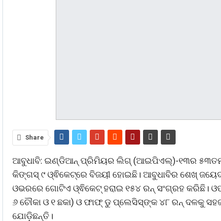
Share
ଆବୁଧାବି: ଇଣ୍ଡିଆନ୍‌ ପ୍ରିମିୟର ଲିଗ୍‌ (ଆଇପିଏଲ୍‌‌)-୧୩ର ୫୩ତ
କିଙ୍ଗସ୍‌ ୯ ଓ୍ଵିକେଟ୍‌ରେ ବିଜୟୀ ହୋଇଛି। ଆବୁଧାବିର ଶେଖ୍‌ ଜୟେଦ
ଓଭରରେ ଗୋଟିଏ ଓ୍ଵିକେଟ୍‌ ହରାଇ ୧୫୪ ରନ୍‌ ସଂଗ୍ରହ କରିଛି। ଓ
୬ ଚୌକା ଓ ୧ ଛକା) ଓ ଫାଫ୍‌ ଡୁ ପ୍ଲେସିସ୍‌ଙ୍କ ୪୮ ରନ୍‌ ଦଳକୁ 
ଯୋଡ଼ିଛନ୍ତି।