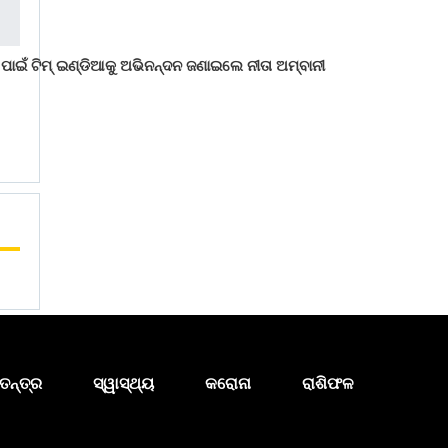
ପାଇଁ ଟିମ୍ ଇଣ୍ଡିଆକୁ ଅଭିନନ୍ଦନ ଜଣାଇଲେ ନୀତା ଅମ୍ବାନୀ
ତନ୍ତ୍ର
ସ୍ୱାସ୍ଥ୍ୟ
କରୋନା
ରାଶିଫଳ