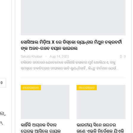
ସୋସିଆଲ ମିଡ଼ିଆ X ରେ ଡିସ୍କୋ ଡ୍ୟାନ୍ସର ମିଥୁନ ଚକ୍ରବର୍ତୀ
ଙ୍କ ଅଜବ-ଗଜବ ବୟାନ ଭାଇରଲ
Sakala Khabar
Aug 14, 2025
0
ବଲିଉଡ ଜଗତରେ ଯେତେବେଳେ କୌଣସି କଳାକାର ମୁହଁ ଖୋଲିଥାଏ, ତାକୁ
ସମସ୍ତେ ଚଳଚିତ୍ରର ଡାଇଲଗ ଭାବି ଶୁଣନ୍ତିନାହିଁ , କିନ୍ତୁ ବର୍ତମାନ ଯେଉଁ…
0
ମନୋରଞ୍ଜନ
ମନୋରଞ୍ଜନ
ର
ବଲ,
୍‌
କାହିଁକି ଅଚାନକ ବିବାଦ
ଭାରତୀୟ ସିନେ ଜଗତର
ଘେରକୁ ଆସିଲେ ଗାୟକ
ଜଣେ ଏଭଳି ନିର୍ଦେଶକ ଯିଏକି