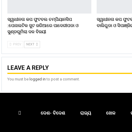
ସ୍ୱାଧୀନତା କପ ଫୁଟବଲ ଚମ୍ପିୟାନସିପ
ସ୍ୱାଧୀନତା କପ ଫୁଟ
:ପେନାଲଟିକ ସୁଟ ଜରିଆରେ ପାଦେରୀପଡା ଓ
ବାଲିଗୁଡା ଓ ସିପାଞ୍ଜ
ସୁଣ୍ଡରୁମିଲା ଦଳ ବିଜୟୀ
PREV
NEXT
LEAVE A REPLY
You must be
logged in
to post a comment.
ଦେଶ- ବିଦେଶ
ରାଜ୍ୟ
ଖେଳ