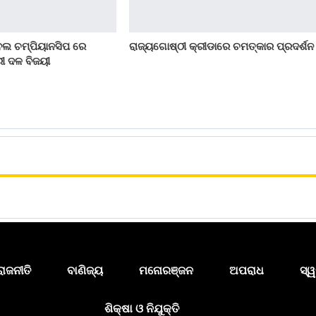
ବଲ ଚମ୍ପିୟାନସିପ ରେ
ରାଜ୍ୟଗୋଷ୍ଠୀ କ୍ରୀଡାରେ ଚମତ୍କାର ପ୍ରଦର୍ଶନ 
ିରୀ ଦଳ ବିଜୟୀ
ରାଜନୀତି
ବାଣିଜ୍ୟ
ମନୋରଞ୍ଜନ
ଅପରାଧ
ସ୍ୱ
ଶିକ୍ଷା ଓ ନିଯୁକ୍ତି