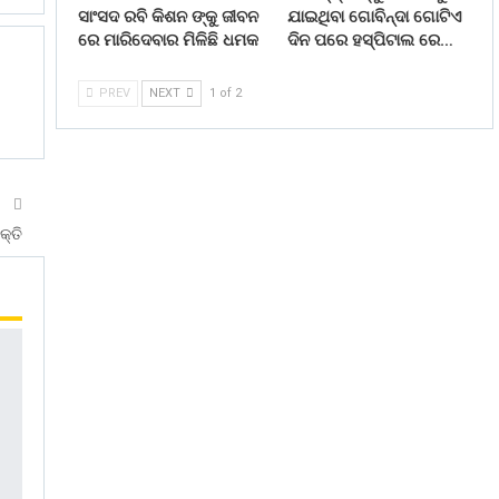
ସାଂସଦ ରବି କିଶନ ଙ୍କୁ ଜୀବନ
ଯାଇଥିବା ଗୋବିନ୍ଦା ଗୋଟିଏ
ରେ ମାରିଦେବାର ମିଳିଛି ଧମକ
ଦିନ ପରେ ହସ୍ପିଟାଲ ରେ…
PREV
NEXT
1 of 2
T
କ୍ତି