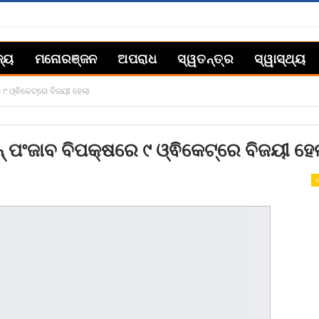
ଜ୍ୟ
ମନୋରଞ୍ଜନ
ଅପରାଧ
ସ୍ୱତନ୍ତ୍ର
ସ୍ୱାସ୍ଥ୍ୟ
୯ ଓ୍ଵିକେଟ୍‌ରେ ବିଜୟୀ ହେଲା
‌ ପଂଜାବ ବିପକ୍ଷରେ ୯ ଓ୍ଵିକେଟ୍‌ରେ ବିଜୟୀ ହେ