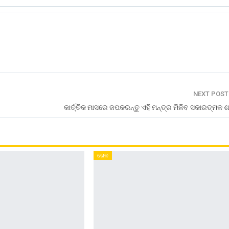
NEXT POS
କାର୍ତ୍ତିକ ମାସରେ ଜପକରନ୍ତୁ ଏହି ମନ୍ତ୍ର ମିଳିବ ସକାରତ୍ମକ ଶ
ଖେଳ