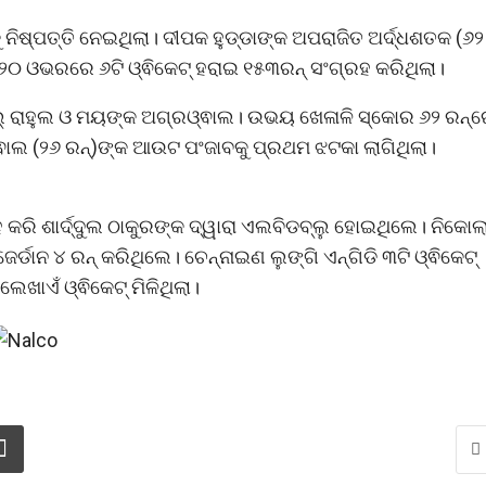
ାକୁ ନିଷ୍ପତ୍ତି ନେଇଥିଲା। ଦୀପକ ହୁଡ୍ଡାଙ୍କ ଅପରାଜିତ ଅର୍ଦ୍ଧଶତକ (୬୨
ରିତ ୨୦ ଓଭରରେ ୬ଟି ଓ୍ଵିକେଟ୍‌ ହରାଇ ୧୫୩ରନ୍‌ ସଂଗ୍ରହ କରିଥିଲା।
‌ ରାହୁଲ ଓ ମୟଙ୍କ ଅଗ୍ରଓ୍ଵାଲ। ଉଭୟ ଖେଳାଳି ସ୍କୋର ୬୨ ରନ୍‌
ଲ (୨୬ ରନ୍‌)ଙ୍କ ଆଉଟ ପଂଜାବକୁ ପ୍ରଥମ ଝଟକା ଲାଗିଥିଲା।
ଗ୍ରହ କରି ଶାର୍ଦ୍ଦୁଲ ଠାକୁରଙ୍କ ଦ୍ୱାରା ଏଲବିଡବ୍ଲୁ ହୋଇଥିଲେ। ନିକୋଲ
‌ ଜେର୍ଡାନ ୪ ରନ୍‌ କରିଥିଲେ। ଚେନ୍ନାଇଣ ଲୁଙ୍ଗି ଏନ୍‌ଗିଡି ୩ଟି ଓ୍ଵିକେଟ୍‌
େଖାଏଁ ଓ୍ଵିକେଟ୍‌ ମିଳିଥିଲା।