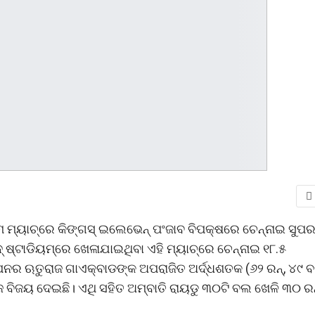
ମ ମ୍ୟାଚ୍‌ରେ କିଙ୍ଗସ୍‌ ଇଲେଭେନ୍‌ ପଂଜାବ ବିପକ୍ଷରେ ଚେନ୍ନାଇ ସୁପ
୍‌ ଷ୍ଟାଡିୟମ୍‌ରେ ଖେଳାଯାଇଥିବା ଏହି ମ୍ୟାଚ୍‌ରେ ଚେନ୍ନାଇ ୧୮.୫
ପନର ଋତୁରାଜ ଗାଏକ୍ବାଡଙ୍କ ଅପରାଜିତ ଅର୍ଦ୍ଧଶତକ (୬୨ ରନ୍‌, ୪୯ 
ସହଜ ବିଜୟ ଦେଇଛି। ଏଥି ସହିତ ଅମ୍ବାତି ରାୟଡୁ ୩୦ଟି ବଲ ଖେଳି ୩୦ ରନ