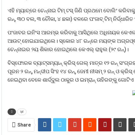
ଏହି ମ୍ୟାଚ୍‌ରେ ଚେନ୍ନାଇ ଟିମ୍‌ ଟସ୍‌ ଜିଣି ପ୍ରଥମେ ବୋଲିଂ କରିବ
ରନ୍‌, ୩୦ ବଲ, ୩ ଚୌକା, ୪ ଛକା) ବଳରେ ପଂଜାବ୍‌ ଟିମ୍‌ ନିର୍ଦ୍ଧା
ପଂଜାବର ଇନିଂସ ଆରମ୍ଭ କରିବାକୁ ଆସିଥିଲେ ଅଧିନାୟକ କେଏଲ୍
ଆଉଟ୍‌ ହୋଇଯାଇଥିଲେ। ସ୍କୋର ୪୮ ରନ୍‌ରେ ମୟଙ୍କ ଅଗ୍ରଓ୍ଵା
ଚେନ୍ନାଇର ୨ୟ ଶିକାର ହୋଇଥିଲେ କେଏଲ୍‌ ରାହୁଲ (୨୯ ରନ୍‌)।
ବିସ୍ଫୋରକ ବ୍ୟାଟ୍‌ସମ୍ୟାନ୍‌ କ୍ରିସ୍‌ ଗେଲ୍‌ ମାତ୍ର ୧୨ ରନ୍‌ ସଂ
ପୂରନ ୨ ରନ୍‌, ମନ୍ଦୀପ ସିଂହ ୧୪ ରନ୍‌, ଜେମୀ ନୀସମ୍‌ ୨ ରନ୍‌ ଓ କ୍ରିସ୍
ନେଇଥିବା ବେଳେ ଶାର୍ଦ୍ଦୁଲ ଠାକୁର ଓ ଇମ୍ରାନ୍‌ ତାହିରଙ୍କୁ ଗୋଟିଏ ଲ
ipl
Share