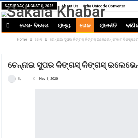
SATURDAY, AUGUST 8, 2026
About Us
Odia Unicode Converter
ଦେଶ- ବିଦେଶ
ରାଜ୍ୟ
ଖେଳ
ରାଜନୀତି
ବାଣି
Home
ଖେଳ
ଚେନ୍ନାଇ ସୁପର କିଙ୍ଗସ୍ କିଙ୍ଗସ୍‌ ଇଲେଭେନ୍‌ ପଂଜାବ ବିପକ୍ଷରେ 
ଚେନ୍ନାଇ ସୁପର କିଙ୍ଗସ୍ କିଙ୍ଗସ୍‌ ଇଲେଭେନ୍
On
Nov 1, 2020
By