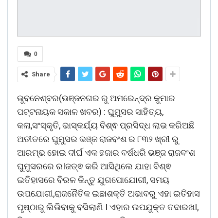
0
Share
ଭୁବନେଶ୍ବର(ଭଞ୍ଜନଗର ରୁ ଅମରେନ୍ଦ୍ର କୁମାର
ପଟ୍ଟନାୟକ ସକାଳ ଖବର) : ଘୁମୁସର ସାହିତ୍ୟ,
କଳା,ସଂସ୍କୃତି, ଭାସ୍କର୍ଯ୍ୟ ବିଶ୍ଵ ପ୍ରସିଦ୍ଧ ଲାଭ କରିଅଛି
ଅତୀତରେ ଘୁମୁସର ଭଞ୍ଜ ରାଜବଂଶ ର ୮୩୨ ଖ୍ରୀ ରୁ
ଆରମ୍ଭ ହୋଇ ଦୀର୍ଘ ଏକ ହଜାର ବର୍ଷଧରି ଭଞ୍ଜ ରାଜବଂଶ
ଘୁମୁସରରେ ରIଜତ୍ଵ କରି ଆସିଥିଲେ ଯାହା ବିଶ୍ଵ
ଇତିହାସରେ ବିରଳ କିନ୍ତୁ ଯୁଗପୋଯୋଗୀ, ସମୟ
ଉପଯୋଗୀ,ରାଜନୈତିକ ଇଛାଶକ୍ତି ଅଭାବରୁ ଏହା ଇତିହାସ
ପୃଷ୍ଠାରୁ ଲିଭିବାକୁ ବସିଲାଣି I ଏହାର ଉପଯୁକ୍ତ ତଦାରଖI,