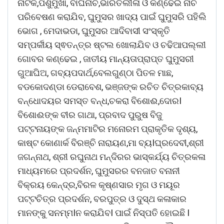
ନାଟକ,ପଶୁମୁଖା, ବାଘନାଚ,ଭାରତଲୀଳା ଓ କଣ୍ଢେଇ ନାଚ
ପରିବେଷଣ କରାଯିବ, ଘୁମୁସର ଖାଦ୍ୟ ପାଇଁ ଘୁମୁସରି ପହିଲି
ଭୋଗ , ମେଦାଭଡା, ଘୁମୁସର ଆଦିବାସୀ ସଂସ୍କୃତି
ସମ୍ପର୍କୀୟ ସ୍ଵତନ୍ତ୍ର ଷ୍ଟଲ ଖୋଲାଯିବ ଓ ଚଢିଆପଲ୍ଲୀ
ଗୋବର କଣ୍ଢେଇ , ଜାତୀୟ ମାନ୍ୟତାପ୍ରାପ୍ତ ଘୁମୁସରୀ
ଗୁଆଘିଅ, ଗବ୍ୟପଦାର୍ଥ,ବେଲଗୁଣ୍ଠା ପିତଳ ମାଛ,
ବଡକୋଦଣ୍ଡା ଡେରାବେଶ, ଭଞ୍ଜଙ୍କ ରଚିତ ଚିତ୍ରକାବ୍ୟ
ବନ୍ଧୋଦୟର ସମସ୍ତ ବନ୍ଧ,ଚକରା ବିଶୋଈ,ଦୋରI
ବିଶୋଈଙ୍କ ବୀର ଗାଥା, ପ୍ରବାଦ ପୁରୁଷ ବିଜୁ
ପଟ୍ଟନାୟଙ୍କ ଜନ୍ମମାଟିର ମନୋରମ ପ୍ରାକୃତିକ ଦୃଶ୍ୟ,
କାଷ୍ଟ କୋଣାର୍କ ବିରଞ୍ଚି ନାରାୟଣ,ମା ବ୍ୟIଘ୍ରଦେବୀ,ଶ୍ରୀ
ଜଗନ୍ନାଥ, ଶ୍ରୀ ରଘୁନାଥ ମନ୍ଦିରର ଭାସ୍କର୍ଯ୍ୟ ଚିତ୍ରକଳା
ମାଧ୍ୟମରେ ପ୍ରଦର୍ଶନ, ଘୁମୁସରର ବନଜାତ ବନାନୀ
ବିକ୍ରୟ କେନ୍ଦ୍ର,ବିରଳ କୃଷ୍ଣସାର ମୃଗ ଓ ମୟୂର
ପଟ୍ଟଚିତ୍ର ପ୍ରଦର୍ଶନ, ବରପୁତ୍ର ଓ ଦୁସ୍ଥ କଳାକାର
ମାନଙ୍କୁ ସନମ୍ମIନ କରାଯିବI ପାଇଁ ନିସ୍ପତି ହୋଇଛି I