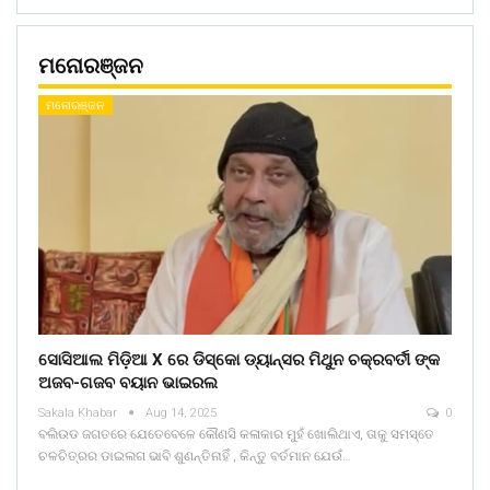
ମନୋରଞ୍ଜନ
ମନୋରଞ୍ଜନ
ସୋସିଆଲ ମିଡ଼ିଆ X ରେ ଡିସ୍କୋ ଡ୍ୟାନ୍ସର ମିଥୁନ ଚକ୍ରବର୍ତୀ ଙ୍କ
ଅଜବ-ଗଜବ ବୟାନ ଭାଇରଲ
Sakala Khabar
Aug 14, 2025
0
ବଲିଉଡ ଜଗତରେ ଯେତେବେଳେ କୌଣସି କଳାକାର ମୁହଁ ଖୋଲିଥାଏ, ତାକୁ ସମସ୍ତେ
ଚଳଚିତ୍ରର ଡାଇଲଗ ଭାବି ଶୁଣନ୍ତିନାହିଁ , କିନ୍ତୁ ବର୍ତମାନ ଯେଉଁ…