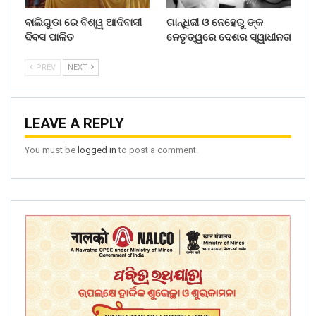
ବାଲିଗୁଡା ରେ ବିଶ୍ୱ ଆଦିବାସୀ
ଗାନ୍ଧିଜୀ ଓ ନେହେରୁ ଙ୍କ
ଦିବସ ପାଳିତ
ନେତୃତ୍ୱରେ ଦେଶର ସ୍ୱାଧୀନତା
PREV
NEXT
LEAVE A REPLY
You must be
logged in
to post a comment.