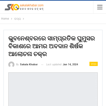
Home
ରାଜ୍ୟ
ଭୁବନେଶ୍ବରରେ ସାମ୍ପ୍ରତିକ ଘୁମୁସର
ବିକାଶରେ ଆମର ଅବଦାନ ଶିର୍ଷକ
ଆଲୋଚନା ଚକ୍ର
ରାଜ୍ୟ
Last updated
Jan 14, 2024
By
Sakala Khabar