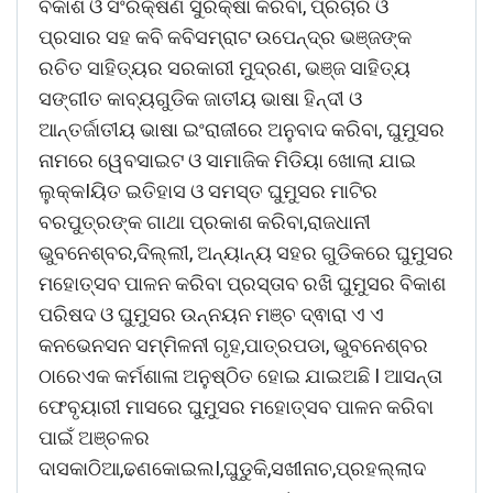
ବିକାଶ ଓ ସଂରକ୍ଷଣ ସୁରକ୍ଷା କରିବା, ପ୍ରଚାର ଓ
ପ୍ରସାର ସହ କବି କବିସମ୍ରାଟ ଉପେନ୍ଦ୍ର ଭଞ୍ଜଙ୍କ
ରଚିତ ସାହିତ୍ୟର ସରକାରୀ ମୁଦ୍ରଣ, ଭଞ୍ଜ ସାହିତ୍ୟ
ସଙ୍ଗୀତ କାବ୍ୟଗୁଡିକ ଜାତୀୟ ଭାଷା ହିନ୍ଦୀ ଓ
ଆନ୍ତର୍ଜାତୀୟ ଭାଷା ଇଂରାଜୀରେ ଅନୁବାଦ କରିବା, ଘୁମୁସର
ନାମରେ ୱେବସାଇଟ ଓ ସାମାଜିକ ମିଡିୟା ଖୋଲା ଯାଇ
ଲୁକ୍କIୟିତ ଇତିହାସ ଓ ସମସ୍ତ ଘୁମୁସର ମାଟିର
ବରପୁତ୍ରଙ୍କ ଗାଥା ପ୍ରକାଶ କରିବା,ରାଜଧାନୀ
ଭୁବନେଶ୍ବର,ଦିଲ୍ଲୀ, ଅନ୍ୟାନ୍ୟ ସହର ଗୁଡିକରେ ଘୁମୁସର
ମହୋତ୍ସବ ପାଳନ କରିବା ପ୍ରସ୍ତାବ ରଖି ଘୁମୁସର ବିକାଶ
ପରିଷଦ ଓ ଘୁମୁସର ଉନ୍ନୟନ ମଞ୍ଚ ଦ୍ଵାରା ଏ ଏ
କନଭେନସନ ସମ୍ମିଳନୀ ଗୃହ,ପାତ୍ରପଡା, ଭୁବନେଶ୍ବର
ଠାରେଏକ କର୍ମଶାଳା ଅନୁଷ୍ଠିତ ହୋଇ ଯାଇଅଛି I ଆସନ୍ତା
ଫେବୃୟାରୀ ମାସରେ ଘୁମୁସର ମହୋତ୍ସବ ପାଳନ କରିବା
ପାଇଁ ଅଞ୍ଚଳର
ଦାସକାଠିଆ,ଢଣକୋଇଲI,ଘୁଡୁକି,ସଖୀନାଚ,ପ୍ରହଲ୍ଲାଦ