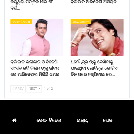
କରୁଥିବା ପଙ୍କଜ ଧୀର ୬୮
ବଲିଉଡ ଅଭିନେତା ଅସରାନି
ବର୍ଷ…
ଦେଶ- ବିଦେଶ
ମନୋରଞ୍ଜନ
ବଲିଉଡ କଳାକାର ଓ ବିଜେପି
ଧର୍ମେନ୍ଦ୍ର ଙ୍କୁ ଦେଖିବାକୁ
ସାଂସଦ ରବି କିଶନ ଙ୍କୁ ଜୀବନ
ଯାଇଥିବା ଗୋବିନ୍ଦା ଗୋଟିଏ
ରେ ମାରିଦେବାର ମିଳିଛି ଧମକ
ଦିନ ପରେ ହସ୍ପିଟାଲ ରେ…
PREV
NEXT
1 of 2
ଦେଶ- ବିଦେଶ
ରାଜ୍ୟ
ଖେଳ