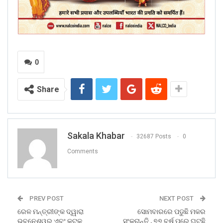
0
Share
Sakala Khabar
32687 Posts
0
Comments
PREV POST
NEXT POST
ରେଳ ମନ୍ତ୍ରୀଙ୍କ ଦ୍ୱାରା
ସୋମବାରରେ ପଡୁଛି ମକର
ଭୁବନେଶ୍ୱର ଏବଂ କଟକ
ସଂକ୍ରାନ୍ତି , ୭୭ ବର୍ଷ ପରେ ଘଟୁଛି