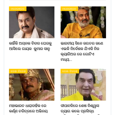
ମନୋରଞ୍ଜନ
ମନୋରଞ୍ଜନ
କାହିଁକି ଅଚାନକ ବିବାଦ ଘେରକୁ
ଭାରତୀୟ ସିନେ ଜଗତର ଜଣେ
ଆସିଲେ ଗାୟକ କୁମାର ସାନୁ
ଏଭଳି ନିର୍ଦେଶକ ଯିଏକି ନିଜ
କ୍ୟାରିଅର ରେ ଗୋଟିଏ
ମଧ୍ୟ…
ଦେଶ- ବିଦେଶ
ଦେଶ- ବିଦେଶ
ମହାଭାରତ ଧାରାବାହିକ ରେ
ଦୀପାବଳିରେ ଶେଷ ନିଶ୍ୱାସ
କର୍ଣ୍ଣ ଚରିତ୍ରରେ ଅଭିନୟ
ତ୍ୟାଗ କଲେ ପ୍ରସିଦ୍ଧ