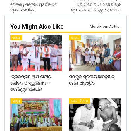
ରେଲୱେ ଷ୍ଟେସନ୍ ପୁନର୍ବିକାଶର
ଶୁଭ ସଂଯୋଗ , ମହାଦେବ ଙ୍କ
ପ୍ରଗତି ସମୀକ୍ଷା
କୃପା ବରଷିବ କରନ୍ତୁ ଏହି ଉପାୟ
You Might Also Like
More From Author
ରାଜ୍ୟ
ରାଜ୍ୟ
‘ତ୍ରିରଙ୍ଗା’ ଆମ ଜାତୀୟ
ସଙ୍କୁଳ ସ୍ତରୀୟ ଜ୍ଞାନବିଜ୍ଞାନ
ଗୌରବ ଓ ସ୍ୱାଭିମାନ –
ମେଳା ଅନୁଷ୍ଠିତ
ଧର୍ମେନ୍ଦ୍ର ପ୍ରଧାନ
ରାଜ୍ୟ
ଦେଶ- ବିଦେଶ