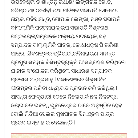
ଉପଦେଷ୍ଟା ଡ ଶାନ୍ତନୁ ରଥ,ଈଂ ଲିଙ୍ଗରାଜ ଗୌଡ,
ବରିଷ୍ଠ ଆଇନଜୀବୀ ତଥା ପରିଷଦ ସଭାପତି ସୋମନାଥ
ନାୟକ, ରବିସାମନ୍ତ, ଗୋପାଳ ଲେଙ୍କା, ମଞ୍ଚ ସଭାପତି
ବIଲ୍ଲ୍ମିକି ପଟ୍ଟନାୟକ,ଉପ ସଭାପତି ବିଶ୍ଵନାଥ
ପଟ୍ଟନାୟକ,ସମ୍ପାଦକ ଅକ୍ଷୟ ପଟନାୟକ, ସହ
ସମ୍ପାଦକ ବIଲ୍ଲ୍ମିକି ପାତ୍ର, କୋଷIଧକ୍ଷ ପି ତାରିଣୀ
ପାତ୍ର, ,ଶିବଶଙ୍କର ତ୍ରିପାଠୀ,ରବିନାରାୟଣ ସାମନ୍ତ
ପ୍ରମୁଖ ଶତାଧିକ ବିଶିଷ୍ଟବ୍ୟକ୍ତି ଅଂଶଗ୍ରହଣ କରିଥିଲେ
ଯାହାର ସଂଯୋଜନା କରିଥିଲେ ସାଧାରଣ ସମ୍ପIଦକ
ପ୍ରକାଶ ଚନ୍ଦ୍ରସାହୁ I ସଭାଶେଷରେ ଶିକ୍ଷାବିତ
ପୀତାମ୍ବର ପରିଡା ଧନ୍ୟବାଦ ପ୍ରଦାନ କରି କରିଥିଲା I
ଆସନ୍ତା ଫେବୃୟାରୀ ୧୦ରେ ନିକୋପାର୍କ ଛକ ନିକଟସ୍ଥ
ଜୟଭାରତ ଭବନ, , ଭୁବନେଶ୍ବର ଠାରେ ଅନୁଷ୍ଠିତ ହେବ
ବୋଲି ମିଡିଆ ସେଲର ମୁଖପାତ୍ର ସିମାଞ୍ଚଳ ପାତ୍ର
ପ୍ରେସ ଇସ୍ତIହIର ଦେଇଛନ୍ତି I