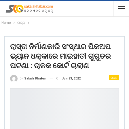
Home
ରାଜ୍ୟ
ରାସ୍ତା ନିର୍ମାଣକାରି ସଂସ୍ଥାର ପିକଅପ
ଭ୍ୟାନ ଧକ୍କାରେ ମାଇହାତୀ ଗୁରୁତର
ଘଟଣା : ଚାଳକ କୋର୍ଟ ଚାଲାଣ
ରାଜ୍ୟ
On
Jun 23, 2022
By
Sakala Khabar