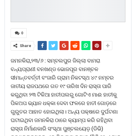
0
Share
ଜମନକିରା,୨୩/୬ : ସମ୍ବଲପୁର ଜିଲ୍ଲା ବାମରା
ବନ୍ୟପ୍ରାଣୀ ବନଖଣ୍ଡ ଭୋଜପୂର ବାନଞ୍ଚଳ
ସୀମାନ୍ତବର୍ତ୍ତୀ ବଂଜାରି ଗ୍ରାମ ନିକଟସ୍ଥ ୪୯ ନମ୍ବର
ଜାତୀୟ ରାଜପଥରେ ଗତ ୧୯ ତାରିଖ ଦିନ ରାସ୍ତା ପାରି
କରୁଥିବା ୨୩ ଟିକିଆ ହାତୀପଲରୁ ଗୋଟିଏ ମାଈ ହାତୀକୁ
ପିକଅପ ଭ୍ୟାନ ଧକ୍କା ଦେବା ଫଳରେ ହାତୀ ଗୋଡ଼ରେ
ଗୁରୁତର ଆହାତ ହୋଇଥିଲା। ଅନ୍ୟ ପକ୍ଷରେ ଦୁର୍ଘଟଣା
ଘଟାଇଥିବା ଜମନକିରା ଠାରେ କ୍ୟାମ୍ପ କରି ରହିଥିବା
ରାସ୍ତା ନିର୍ମାଣକାରି ସଂସ୍ଥା ପୁଞ୍ଚଲୟେଡ଼ (ଡିଭି)