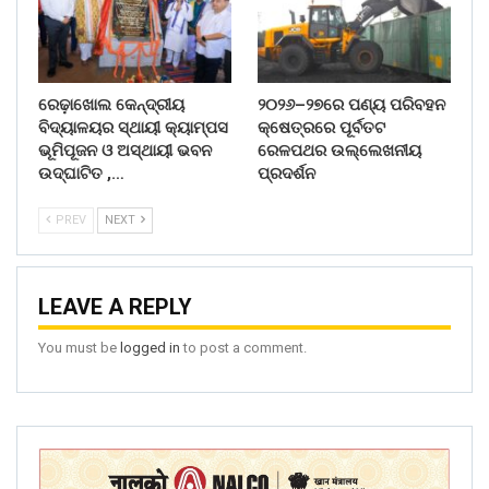
ରେଢ଼ାଖୋଲ କେନ୍ଦ୍ରୀୟ
୨୦୨୬–୨୭ରେ ପଣ୍ୟ ପରିବହନ
ବିଦ୍ୟାଳୟର ସ୍ଥାୟୀ କ୍ୟାମ୍ପସ
କ୍ଷେତ୍ରରେ ପୂର୍ବତଟ
ଭୂମିପୂଜନ ଓ ଅସ୍ଥାୟୀ ଭବନ
ରେଳପଥର ଉଲ୍ଲେଖନୀୟ
ଉଦ୍‌ଘାଟିତ ,…
ପ୍ରଦର୍ଶନ
PREV
NEXT
LEAVE A REPLY
You must be
logged in
to post a comment.