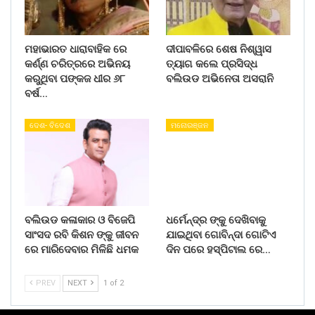
ମହାଭାରତ ଧାରାବାହିକ ରେ
ଦୀପାବଳିରେ ଶେଷ ନିଶ୍ୱାସ
କର୍ଣ୍ଣ ଚରିତ୍ରରେ ଅଭିନୟ
ତ୍ୟାଗ କଲେ ପ୍ରସିଦ୍ଧ
କରୁଥିବା ପଙ୍କଜ ଧୀର ୬୮
ବଲିଉଡ ଅଭିନେତା ଅସରାନି
ବର୍ଷ…
ଦେଶ- ବିଦେଶ
ମନୋରଞ୍ଜନ
ବଲିଉଡ କଳାକାର ଓ ବିଜେପି
ଧର୍ମେନ୍ଦ୍ର ଙ୍କୁ ଦେଖିବାକୁ
ସାଂସଦ ରବି କିଶନ ଙ୍କୁ ଜୀବନ
ଯାଇଥିବା ଗୋବିନ୍ଦା ଗୋଟିଏ
ରେ ମାରିଦେବାର ମିଳିଛି ଧମକ
ଦିନ ପରେ ହସ୍ପିଟାଲ ରେ…
PREV
NEXT
1 of 2