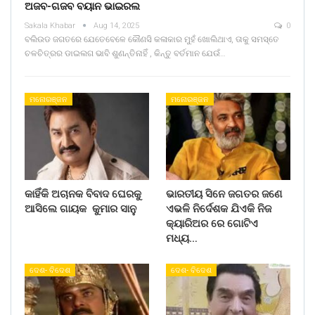
ଅଜବ-ଗଜବ ବୟାନ ଭାଇରଲ
Sakala Khabar
Aug 14, 2025
0
ବଲିଉଡ ଜଗତରେ ଯେତେବେଳେ କୌଣସି କଳାକାର ମୁହଁ ଖୋଲିଥାଏ, ତାକୁ ସମସ୍ତେ
ଚଳଚିତ୍ରର ଡାଇଲଗ ଭାବି ଶୁଣନ୍ତିନାହିଁ , କିନ୍ତୁ ବର୍ତମାନ ଯେଉଁ…
ମନୋରଞ୍ଜନ
ମନୋରଞ୍ଜନ
କାହିଁକି ଅଚାନକ ବିବାଦ ଘେରକୁ
ଭାରତୀୟ ସିନେ ଜଗତର ଜଣେ
ଆସିଲେ ଗାୟକ କୁମାର ସାନୁ
ଏଭଳି ନିର୍ଦେଶକ ଯିଏକି ନିଜ
କ୍ୟାରିଅର ରେ ଗୋଟିଏ
ମଧ୍ୟ…
ଦେଶ- ବିଦେଶ
ଦେଶ- ବିଦେଶ