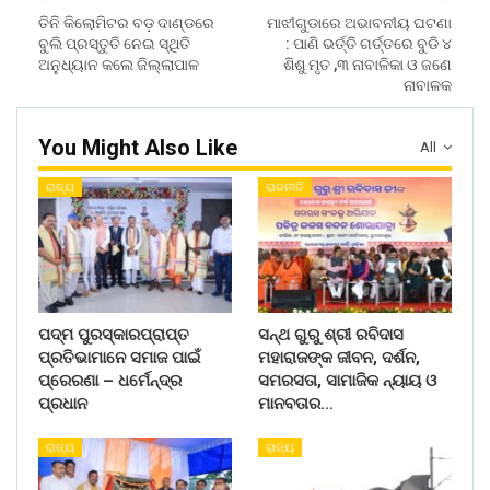
ତିନି କିଲୋମିଟର ବଡ଼ ଦାଣ୍ଡରେ
ମାଝୀଗୁଡାରେ ଅଭାବନୀୟ ଘଟଣା
ବୁଲି ପ୍ରସ୍ତୁତି ନେଇ ସ୍ଥିତି
: ପାଣି ଭର୍ତ୍ତି ଗର୍ତ୍ତରେ ବୁଡି ୪
ଅନୁଧ୍ୟାନ କଲେ ଜିଲ୍ଲାପାଳ
ଶିଶୁ ମୃତ ,୩ ନାବାଳିକା ଓ ଜଣେ
ନାବାଳକ
You Might Also Like
All
ରାଜ୍ୟ
ରାଜନୀତି
ପଦ୍ମ ପୁରସ୍କାରପ୍ରାପ୍ତ
ସନ୍ଥ ଗୁରୁ ଶ୍ରୀ ରବିଦାସ
ପ୍ରତିଭାମାନେ ସମାଜ ପାଇଁ
ମହାରାଜଙ୍କ ଜୀବନ, ଦର୍ଶନ,
ପ୍ରେରଣା – ଧର୍ମେନ୍ଦ୍ର
ସମରସତା, ସାମାଜିକ ନ୍ୟାୟ ଓ
ପ୍ରଧାନ
ମାନବତାର…
ରାଜ୍ୟ
ରାଜ୍ୟ