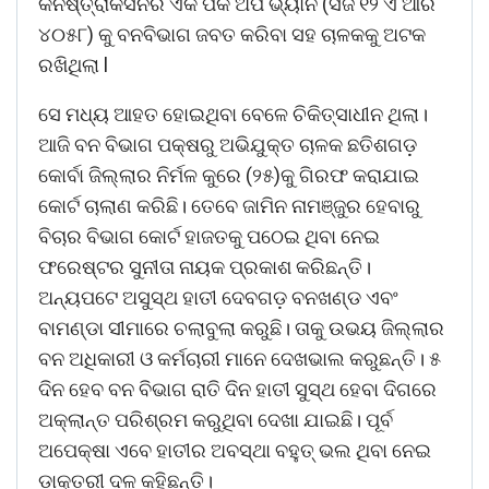
କନଷ୍ତ୍ରାକସନର ଏକ ପିକ ଅପ ଭ୍ୟାନ (ସିଜି ୧୨ ଏ ଆର
୪୦୫୮) କୁ ବନବିଭାଗ ଜବତ କରିବା ସହ ଚାଳକକୁ ଅଟକ
ରଖିଥିଲା l
ସେ ମଧ୍ୟ ଆହତ ହୋଇଥିବା ବେଳେ ଚିକିତ୍ସାଧୀନ ଥିଲା।
ଆଜି ବନ ବିଭାଗ ପକ୍ଷରୁ ଅଭିଯୁକ୍ତ ଚାଳକ ଛତିଶଗଡ଼
କୋର୍ବା ଜିଲ୍ଲାର ନିର୍ମଳ କୁରେ (୨୫)କୁ ଗିରଫ କରାଯାଇ
କୋର୍ଟ ଚାଲାଣ କରିଛି। ତେବେ ଜାମିନ ନାମଞ୍ଜୁର ହେବାରୁ
ବିଚାର ବିଭାଗ କୋର୍ଟ ହାଜତକୁ ପଠେଇ ଥିବା ନେଇ
ଫରେଷ୍ଟର ସୁନୀତା ନାୟକ ପ୍ରକାଶ କରିଛନ୍ତି।
ଅନ୍ୟପଟେ ଅସୁସ୍ଥ ହାତୀ ଦେବଗଡ଼ ବନଖଣ୍ଡ ଏବଂ
ବାମଣ୍ଡା ସୀମାରେ ଚଲାବୁଲା କରୁଛି। ତାକୁ ଉଭୟ ଜିଲ୍ଲାର
ବନ ଅଧିକାରୀ ଓ କର୍ମଚାରୀ ମାନେ ଦେଖଭାଲ କରୁଛନ୍ତି। ୫
ଦିନ ହେବ ବନ ବିଭାଗ ରାତି ଦିନ ହାତୀ ସୁସ୍ଥ ହେବା ଦିଗରେ
ଅକ୍ଲାନ୍ତ ପରିଶ୍ରମ କରୁଥିବା ଦେଖା ଯାଇଛି। ପୂର୍ବ
ଅପେକ୍ଷା ଏବେ ହାତୀର ଅବସ୍ଥା ବହୁତ୍ ଭଲ ଥିବା ନେଇ
ଡାକ୍ତରୀ ଦଳ କହିଛନ୍ତି।