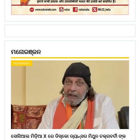
ମନୋରଞ୍ଜନ
ମନୋରଞ୍ଜନ
ସୋସିଆଲ ମିଡ଼ିଆ X ରେ ଡିସ୍କୋ ଡ୍ୟାନ୍ସର ମିଥୁନ ଚକ୍ରବର୍ତୀ ଙ୍କ