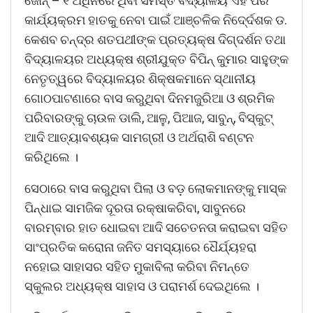
ଜୋନ୍ – ୧ ଅଧିନରେ ଥିବା ସମସ୍ତ ବିଦ୍ୟାଳୟ ଏହି ପରି
କାର୍ଯ୍ୟକ୍ରମ ହାତକୁ ନେବା ପାଇଁ ଆଞ୍ଚଳିକ ନିଦେ୍ର୍ଦଶକ ଡ.
କେଶବ ଚନ୍ଦ୍ର ଶତପଥୀଙ୍କ ପ୍ରତ୍ୟକ୍ଷ ଦିଗ୍ଦର୍ଶନ ତଥା
ବିଦ୍ୟାଳୟର ଅଧ୍ୟକ୍ଷ ଶ୍ରୀଯୁକ୍ତ ବିପିନ୍ କୁମାର ସାହୁଙ୍କ
ନେତୃତ୍ୱରେ ବିଦ୍ୟାଳୟର ଶିକ୍ଷକମାନେ ସ୍ଥାନୀୟ
ଗୋଠପାଟଣାରେ ବାସ କରୁଥିବା ଦିନମଜୁରିଆ ଓ ଶ୍ରମିକ
ପରିବାରଙ୍କୁ ଚାଉଳ ଡାଲି, ଆଳୁ, ପିଆଜ, ସାବୁନ୍, ବିସ୍କୁଟ୍
ଆଦି ଆତ୍ୟାବଶ୍ୟକ ସାମଗ୍ରୀ ଓ ଅର୍ଥରାଶି ବଣ୍ଟନ
କରିଥିଲେ ।
ସେଠାରେ ବାସ କରୁଥିବା ପିଲା ଓ ବଡ଼ ଲୋକମାନଙ୍କୁ ମାସ୍କ
ପିନ୍ଧାଇ ସାମଜିକ ଦୂରତା ରକ୍ଷାକରିବା, ସାବୁନରେ
ବାରମ୍ବାର ହାତ ଧୋଇବା ଆଦି ସଚେତନତା କରାଇବା ସହିତ
ସାଂପ୍ରତିକ କରୋନା ଜନିତ ସମସ୍ୟାରେ ଧୈର୍ଯ୍ୟହରା
ନହୋଇ ସାହାସର ସହିତ ମୁକାବିଲା କରିବା ନିମନ୍ତେ
ସ୍କୁଲର ଅଧ୍ୟକ୍ଷ ସାହାସ ଓ ପରାମର୍ଶ ଦେଇଥିଲେ ।