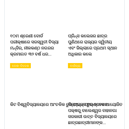
୧୦ମ ଶ୍ରେଣୀ ବୋର୍ଡ
ପ୍ରିନ୍ସ କଲେଜର ଛାତ୍ର
ପରୀକ୍ଷାରେ ସରସ୍ୱତୀ ବିଦ୍ୟା
ପୁଣିଥରେ ରାଜ୍ୟର ଦ୍ୱିତୀୟ
ମନ୍ଦିର, ନୀଳକଣ୍ଠ ନଗରର
ଏବଂ ଜିଲ୍ଲାରେ ପ୍ରଥମ ସ୍ଥାନ
କ୍ରମାଗତ ୩୨ ବର୍ଷ ଧର…
ଅଧିକାର କଲେ
ଦେଶ- ବିଦେଶ
ବାଣିଜ୍ୟ
କିଟ ବିଶ୍ୱବିଦ୍ୟାଳୟରେ ଆଂଚଳିକ ଚୁଜ୍ ଫ୍ରାନ୍ସ ଟୁର୍ ୨୦୨୪ ଆୟୋଜିତ
ରିଲାଏନ୍ସ ଫାଉଣ୍ଡେସନ
ପକ୍ଷରୁ ବାଲେଶ୍ୱର ବାହାନଗା
ସରକାରୀ ଉଚ୍ଚ ବିଦ୍ୟାଳୟରେ
ଛାତ୍ରଛାତ୍ରୀମାନଙ୍କ…