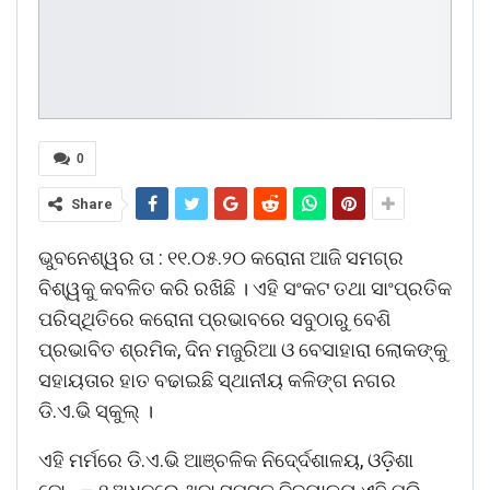
0
Share
ଭୁବନେଶ୍ୱର ତା : ୧୧.୦୫.୨୦ କରୋନା ଆଜି ସମଗ୍ର
ବିଶ୍ୱକୁ କବଳିତ କରି ରଖିଛି । ଏହି ସଂକଟ ତଥା ସାଂପ୍ରତିକ
ପରିସ୍ଥିତିରେ କରୋନା ପ୍ରଭାବରେ ସବୁଠାରୁ ବେଶି
ପ୍ରଭାବିତ ଶ୍ରମିକ, ଦିନ ମଜୁରିଆ ଓ ବେସାହାରା ଲୋକଙ୍କୁ
ସହାୟତାର ହାତ ବଢାଇଛି ସ୍ଥାନୀୟ କଳିଙ୍ଗ ନଗର
ଡି.ଏ.ଭି ସ୍କୁଲ୍ ।
ଏହି ମର୍ମରେ ଡି.ଏ.ଭି ଆଞ୍ଚଳିକ ନିଦେ୍ର୍ଦଶାଳୟ, ଓଡ଼ିଶା