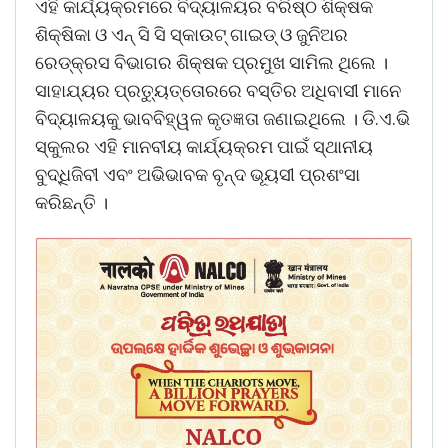
ଏହି କାର୍ଯ୍ୟକ୍ରମରେ ବିଦ୍ୟାଳୟର ବରିଷ୍ଠ ଶିକ୍ଷକ
ଶିକ୍ଷିକା ଓ ଏନ୍ ସି ସି ସ୍କାଉଟ୍ ଗାଇଡ୍ ଓ ଜୁନିଅର
ରେଡ୍କ୍ରସ ବିଭାଗର ଶିକ୍ଷକ ପ୍ରମୁଖ ସାମିଲ ଥିଲେ ।
ସାହାଯ୍ୟର ପ୍ରତୁ୍ୟତ୍ତୋରରେ ବସ୍ତିର ଅଧିବାସୀ ମାନେ
ବିଦ୍ୟାଳୟକୁ ଭାବବିହ୍ୱଳ କୃତଜ୍ଞତା ଜଣାଇଥିଲେ । ଡି.ଏ.ଭି
ସ୍କୁଲର ଏହି ମାନବୀୟ କାର୍ଯ୍ୟକ୍ରମ ପାଇଁ ସ୍ଥାନୀୟ
ବୁଦ୍ଧିଜିବୀ ଏବଂ ଅଭିଭାବକ ବୃନ୍ଦ ଭୂୟସୀ ପ୍ରଶଂସା
କରିଛନ୍ତି ।