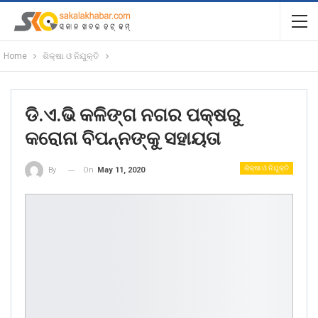
Home
ଶିକ୍ଷା ଓ ନିଯୁକ୍ତି
ଡି.ଏ.ଭି କଳିଙ୍ଗ ନଗର ପକ୍ଷରୁ
କରୋନା ବିପନ୍ନଙ୍କୁ ସହାୟତା
ଶିକ୍ଷା ଓ ନିଯୁକ୍ତି
On
May 11, 2020
By