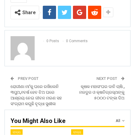
Share
0 Posts
0 Comments
PREV POST
NEXT POST
ରୋଗୀଣା ମା’କୁ ଘରେ ରଖିଲେନି
କୃଷକ ମହାସଂଘର ଦାବି ଚାଷି ,
୩ପୁଅ,୧ବର୍ଷ ହେବ ଝିଅ ଘରେ
ମଜଦୁର ଓ କ୍ଷତିଗ୍ରସ୍ଥଙ୍କୁ
ଆଶ୍ରୟ ନେଇ ଜୀବନ ମରଣ ସହ
୫୦୦୦ ଟଙ୍କା ଦିଅ
ସଂଗ୍ରାମ କରୁଛି ବୃଦ୍ଧା ସୁଶୀଳା
You Might Also Like
All
ରାଜ୍ୟ
ରାଜ୍ୟ