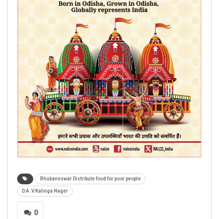
Bhubaneswar Distribute food for poor people
D.A .V Kalinga Nager
0