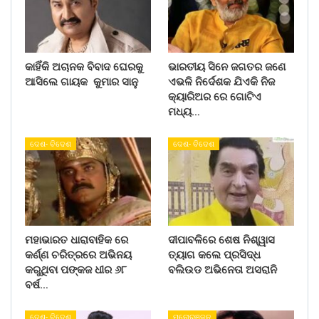
କାହିଁକି ଅଚାନକ ବିବାଦ ଘେରକୁ
ଭାରତୀୟ ସିନେ ଜଗତର ଜଣେ
ଆସିଲେ ଗାୟକ କୁମାର ସାନୁ
ଏଭଳି ନିର୍ଦେଶକ ଯିଏକି ନିଜ
କ୍ୟାରିଅର ରେ ଗୋଟିଏ
ମଧ୍ୟ…
ଦେଶ- ବିଦେଶ
ଦେଶ- ବିଦେଶ
ମହାଭାରତ ଧାରାବାହିକ ରେ
ଦୀପାବଳିରେ ଶେଷ ନିଶ୍ୱାସ
କର୍ଣ୍ଣ ଚରିତ୍ରରେ ଅଭିନୟ
ତ୍ୟାଗ କଲେ ପ୍ରସିଦ୍ଧ
କରୁଥିବା ପଙ୍କଜ ଧୀର ୬୮
ବଲିଉଡ ଅଭିନେତା ଅସରାନି
ବର୍ଷ…
ଦେଶ- ବିଦେଶ
ମନୋରଞ୍ଜନ