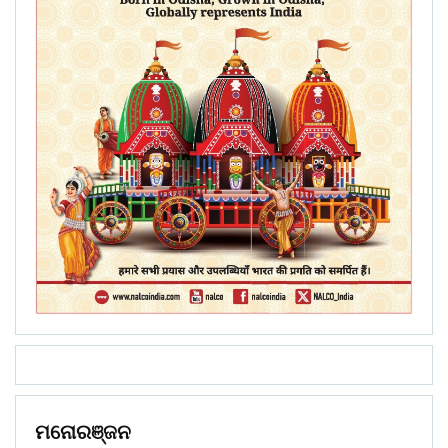
ମନୋରଞ୍ଜନ