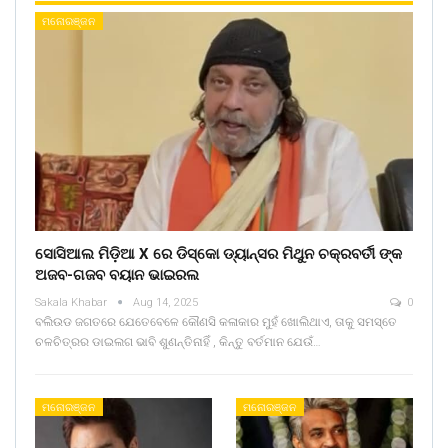
ମନୋରଞ୍ଜନ
ସୋସିଆଲ ମିଡ଼ିଆ X ରେ ଡିସ୍କୋ ଡ୍ୟାନ୍ସର ମିଥୁନ ଚକ୍ରବର୍ତୀ ଙ୍କ
ଅଜବ-ଗଜବ ବୟାନ ଭାଇରଲ
Sakala Khabar
Aug 14, 2025
0
ବଲିଉଡ ଜଗତରେ ଯେତେବେଳେ କୌଣସି କଳାକାର ମୁହଁ ଖୋଲିଥାଏ, ତାକୁ ସମସ୍ତେ
ଚଳଚିତ୍ରର ଡାଇଲଗ ଭାବି ଶୁଣନ୍ତିନାହିଁ , କିନ୍ତୁ ବର୍ତମାନ ଯେଉଁ…
ମନୋରଞ୍ଜନ
ମନୋରଞ୍ଜନ