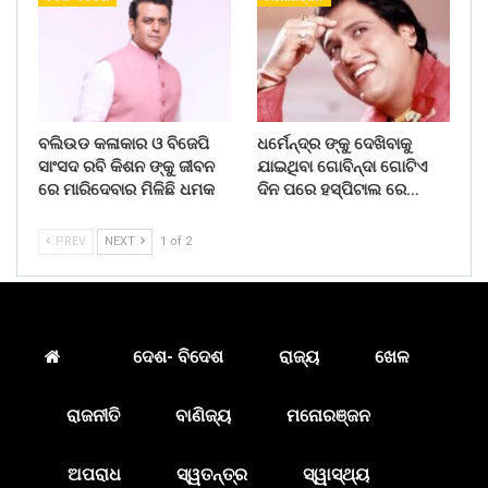
ବଲିଉଡ କଳାକାର ଓ ବିଜେପି
ଧର୍ମେନ୍ଦ୍ର ଙ୍କୁ ଦେଖିବାକୁ
ସାଂସଦ ରବି କିଶନ ଙ୍କୁ ଜୀବନ
ଯାଇଥିବା ଗୋବିନ୍ଦା ଗୋଟିଏ
ରେ ମାରିଦେବାର ମିଳିଛି ଧମକ
ଦିନ ପରେ ହସ୍ପିଟାଲ ରେ…
PREV
NEXT
1 of 2
ଦେଶ- ବିଦେଶ
ରାଜ୍ୟ
ଖେଳ
ରାଜନୀତି
ବାଣିଜ୍ୟ
ମନୋରଞ୍ଜନ
ଅପରାଧ
ସ୍ୱତନ୍ତ୍ର
ସ୍ୱାସ୍ଥ୍ୟ