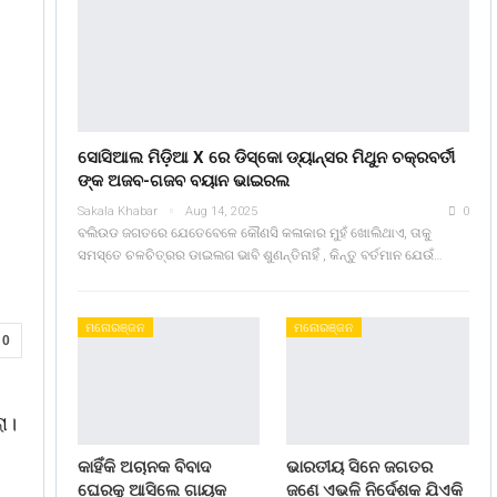
ସୋସିଆଲ ମିଡ଼ିଆ X ରେ ଡିସ୍କୋ ଡ୍ୟାନ୍ସର ମିଥୁନ ଚକ୍ରବର୍ତୀ
ଙ୍କ ଅଜବ-ଗଜବ ବୟାନ ଭାଇରଲ
Sakala Khabar
Aug 14, 2025
0
ବଲିଉଡ ଜଗତରେ ଯେତେବେଳେ କୌଣସି କଳାକାର ମୁହଁ ଖୋଲିଥାଏ, ତାକୁ
ସମସ୍ତେ ଚଳଚିତ୍ରର ଡାଇଲଗ ଭାବି ଶୁଣନ୍ତିନାହିଁ , କିନ୍ତୁ ବର୍ତମାନ ଯେଉଁ…
ମନୋରଞ୍ଜନ
ମନୋରଞ୍ଜନ
0
ା।
କାହିଁକି ଅଚାନକ ବିବାଦ
ଭାରତୀୟ ସିନେ ଜଗତର
ଘେରକୁ ଆସିଲେ ଗାୟକ
ଜଣେ ଏଭଳି ନିର୍ଦେଶକ ଯିଏକି