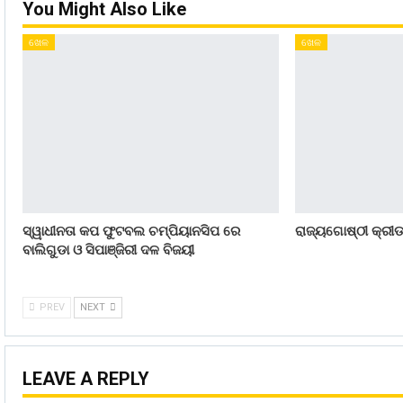
You Might Also Like
ଖେଳ
ଖେଳ
ସ୍ୱାଧୀନତା କପ ଫୁଟବଲ ଚମ୍ପିୟାନସିପ ରେ
ରାଜ୍ୟଗୋଷ୍ଠୀ କ୍ରୀଡ
ବାଲିଗୁଡା ଓ ସିପାଞ୍ଜିରୀ ଦଳ ବିଜୟୀ
PREV
NEXT
LEAVE A REPLY