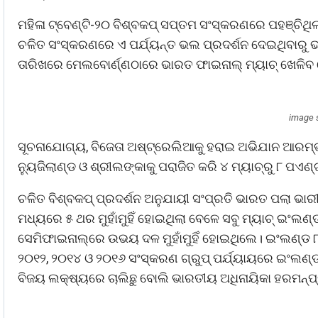
ମହିଳା ଟ୍ବେଣ୍ଟି-୨୦ ବିଶ୍ବକପ୍‌ ସପ୍ତମ ସଂସ୍କରଣରେ ପହଞ୍ଚିଥିଲ
ଚଳିତ ସଂସ୍କରଣରେ ଏ ପର୍ଯ୍ୟନ୍ତ ଭଲ ପ୍ରଦର୍ଶନ ଦେଇଥିବାରୁ 
ତାରିଖରେ ମେଲବୋର୍ଣ୍ଣଠାରେ ଭାରତ ଫାଇନାଲ୍ ମ୍ୟାଚ୍ ଖେଳିବ
image 
ସୂଚନାଯୋଗ୍ୟ, ବିଜେତା ଅଷ୍ଟ୍ରେଲିଆକୁ ହରାଇ ଅଭିଯାନ ଆରମ୍ଭ କ
ନ୍ୟୁଜିଲାଣ୍ଡ ଓ ଶ୍ରୀଲଙ୍କାକୁ ପରାଜିତ କରି ୪ ମ୍ୟାଚ୍‌ରୁ ୮ ପଏଣ
ଚଳିତ ବିଶ୍ବକପ୍‌ ପ୍ରଦର୍ଶନ ଅନୁଯାୟୀ ସଂପ୍ରତି ଭାରତ ପଲା ଭା
ମଧ୍ୟରେ ୫ ଥର ମୁହାଁମୁହିଁ ହୋଇଥିଲା ବେଳେ ସବୁ ମ୍ୟାଚ୍‌ ଇଂଲଣ୍ଡ
ସେମିଫାଇନାଲ୍‌ରେ ଉଭୟ ଦଳ ମୁହାଁମୁହିଁ ହୋଇଥିଲେ। ଇଂଲଣ୍ଡ ୮ ୱ
୨୦୧୨, ୨୦୧୪ ଓ ୨୦୧୬ ସଂସ୍କରଣ ଗ୍ରୁପ୍‌ ପର୍ଯ୍ୟାୟରେ ଇଂଲଣ୍
ବିଜୟ ଲକ୍ଷ୍ୟରେ ଚାଲିଛୁ ବୋଲି ଭାରତୀୟ ଅଧିନାୟିକା ହରମନ୍‌ପ୍