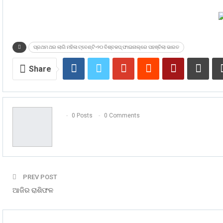
ପ୍ରଥମ ଥର ଲାଗି ମହିଳା ଟ୍ବେଣ୍ଟି-୨୦ ବିଶ୍ବକପ୍‌ ଫାଇନାଲ୍‌ରେ ପହଞ୍ଚିଲା ଭାରତ
Share
0 Posts
0 Comments
PREV POST
ଆଜିର ରାଶିଫଳ