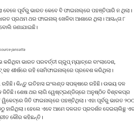
ା ବେଳେ ପୂର୍ବରୁ ଭାରତ କେବେ ବି ଫାଇନାଲ୍‌ରେ ପହଞ୍ଚିପାରି ନ ଥିଲା।
ଭାରତ ପ୍ରଥମ ଥର ଫାଇନାଲ୍‌ ଖେଳିବା ଆଶାରେ ଥିଲା। ଆସନ୍ତା ୮
 ବୋଲି ଜଣାଯାଇଛି।
source-jansatta
ରିଥିବା ଭାରତ ପରବର୍ତ୍ତୀ ଗ୍ରୁପ୍‌ ମ୍ୟାଚ୍‌ରେ ବାଂଲାଦେଶ,
୍ଟ୍‌ ସହ ଶୀର୍ଷରେ ରହି ସେମିଫାଇନାଲ୍‌ରେ ପ୍ରବେଶ କରିଥିଲା।
ରୀ ରହିଛି। କିନ୍ତୁ ଇତିହାସ ଇଂଲଣ୍ଡ ସପକ୍ଷରେ ରହିଛି। ଉଭୟ ଦଳ
 ଜିତିଛି। ଶେଷ ଥର ଲାଗି ୱେଷ୍ଟ୍‌ଇଣ୍ଡିଜ୍‌ରେ ଅନୁଷ୍ଠିତ ବିଶ୍ବକପ୍‌ର
ିକେଟ୍‌ରେ ଜିତି ଫାଇନାଲ୍‌ରେ ପହଞ୍ଚିଥିଲା। ଏହା ପୂର୍ବରୁ ଭାରତ ୨୦୦
ଡଠୁ ହାରିଥିଲା। ହେଲେ ଏବେ ଆମେ ଦଳଗତ ପ୍ରଦର୍ଶନ ଦେଇଚାଲିଛୁ ଏବ
ରୀତ କୌର କହିଛନ୍ତି।