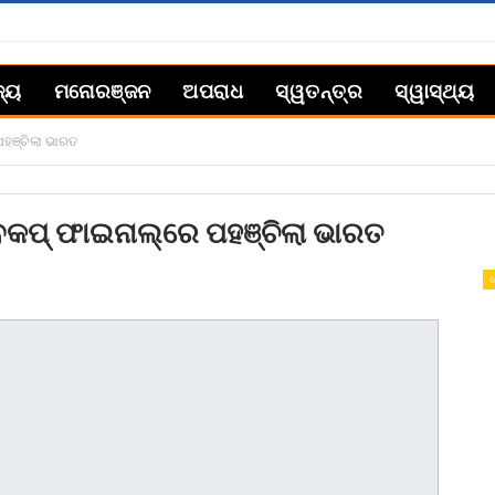
ଜ୍ୟ
ମନୋରଞ୍ଜନ
ଅପରାଧ
ସ୍ୱତନ୍ତ୍ର
ସ୍ୱାସ୍ଥ୍ୟ
 ପହଞ୍ଚିଲା ଭାରତ
ବକପ୍‌ ଫାଇନାଲ୍‌ରେ ପହଞ୍ଚିଲା ଭାରତ