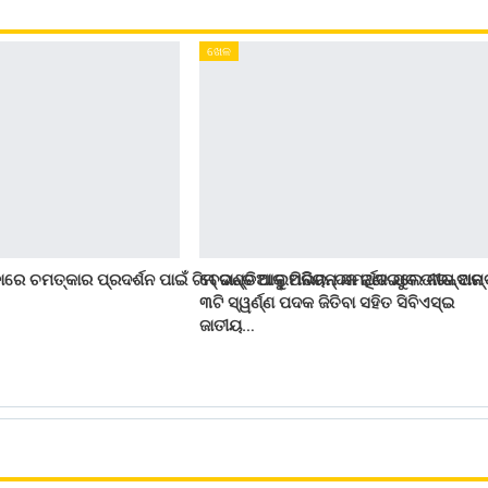
ଖେଳ
ାରେ ଚମତ୍କାର ପ୍ରଦର୍ଶନ ପାଇଁ ଟିମ୍ ଇଣ୍ଡିଆକୁ ଅଭିନନ୍ଦନ ଜଣାଇଲେ ନୀତା ଅମ୍
ବେଦାନ୍ତ ଆଲୁମିନିୟମ ସମର୍ଥିତ ଯୁବ ତୀରନ୍ଦାଜ
୩ଟି ସ୍ୱର୍ଣ୍ଣ ପଦକ ଜିତିବା ସହିତ ସିବିଏସ୍ଇ
ଜାତୀୟ…