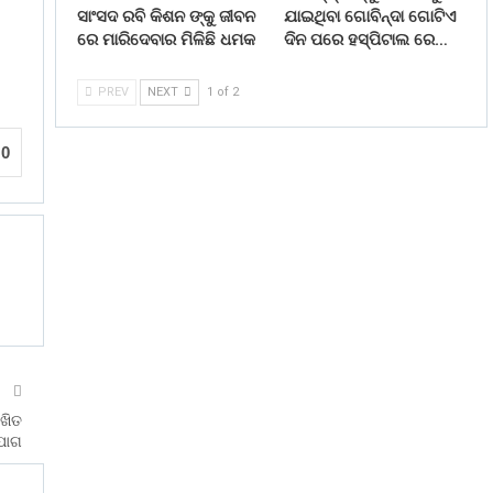
ସାଂସଦ ରବି କିଶନ ଙ୍କୁ ଜୀବନ
ଯାଇଥିବା ଗୋବିନ୍ଦା ଗୋଟିଏ
ରେ ମାରିଦେବାର ମିଳିଛି ଧମକ
ଦିନ ପରେ ହସ୍ପିଟାଲ ରେ…
PREV
NEXT
1 of 2
0
T
ିଖିତ
ଯୋଗ