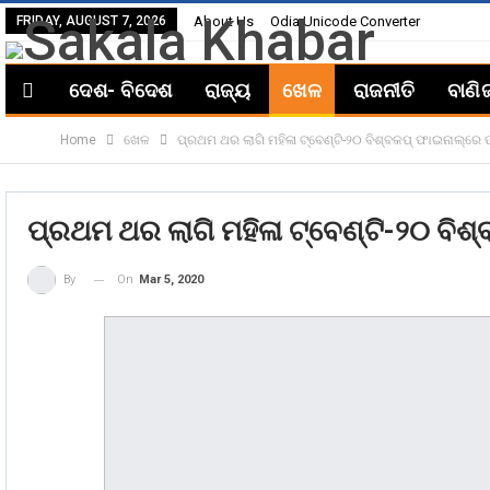
FRIDAY, AUGUST 7, 2026
About Us
Odia Unicode Converter
ଦେଶ- ବିଦେଶ
ରାଜ୍ୟ
ଖେଳ
ରାଜନୀତି
ବାଣି
Home
ଖେଳ
ପ୍ରଥମ ଥର ଲାଗି ମହିଳା ଟ୍ବେଣ୍ଟି-୨୦ ବିଶ୍ବକପ୍‌ ଫାଇନାଲ୍‌ରେ
ପ୍ରଥମ ଥର ଲାଗି ମହିଳା ଟ୍ବେଣ୍ଟି-୨୦ ବିଶ୍
On
Mar 5, 2020
By