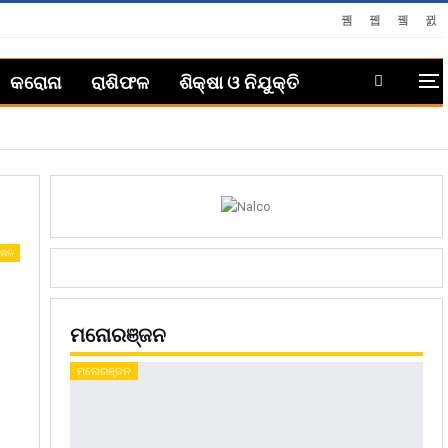
କରୋନା
ରାଶିଫଳ
ଶିକ୍ଷା ଓ ନିଯୁକ୍ତି
ଖେଳ
ମନୋରଞ୍ଜନ
ମନୋରଞ୍ଜନ