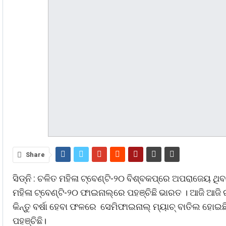
Share
ସିଡ୍‌ନି : ଚଳିତ ମହିଳା ଟ୍ବେଣ୍ଟି-୨୦ ବିଶ୍ବକପ୍‌ରେ ଅପରାଜେୟ
ମହିଳା ଟ୍ବେଣ୍ଟି-୨୦ ଫାଇନାଲ୍‌ରେ ପହଞ୍ଚିଛି ଭାରତ । ଆଜି ଆଜ
କିନ୍ତୁ ବର୍ଷା ହେବା ଫଳରେ ସେମିଫାଇନାଲ୍ ମ୍ୟାଚ୍ ବାତିଲ ହୋଇ
ପହଞ୍ଚିଛି।