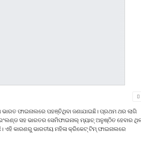
 ଥିବା ଭାରତ ଫାଇନାଲରେ ପହଞ୍ଚିଥିବା ଜଣାଯାଇଛି। ପ୍ରଥମ ଥର ଲାଗି
ି ଇଂଲଣ୍ଡ ସହ ଭାରତର ସେମିଫାଇନାଲ୍ ମ୍ୟାଚ୍ ଅନୁଷ୍ଠିତ ହେବାର ଥିଲ
ଛି। ଏହି କାରଣରୁ ଭାରତୀୟ ମହିଳା କ୍ରିକେଟ୍ ଟିମ୍ ଫାଇନାଲରେ