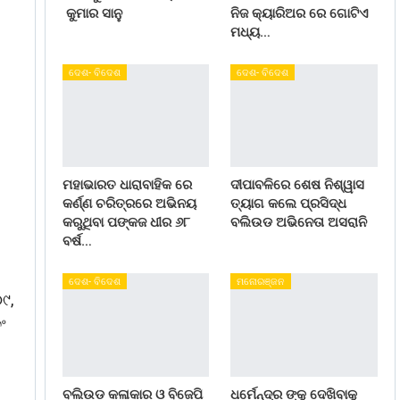
କୁମାର ସାନୁ
ନିଜ କ୍ୟାରିଅର ରେ ଗୋଟିଏ
ମଧ୍ୟ…
ଦେଶ- ବିଦେଶ
ଦେଶ- ବିଦେଶ
ମହାଭାରତ ଧାରାବାହିକ ରେ
ଦୀପାବଳିରେ ଶେଷ ନିଶ୍ୱାସ
କର୍ଣ୍ଣ ଚରିତ୍ରରେ ଅଭିନୟ
ତ୍ୟାଗ କଲେ ପ୍ରସିଦ୍ଧ
କରୁଥିବା ପଙ୍କଜ ଧୀର ୬୮
ବଲିଉଡ ଅଭିନେତା ଅସରାନି
ବର୍ଷ…
ଦେଶ- ବିଦେଶ
ମନୋରଞ୍ଜନ
୯,
ଂ
ବଲିଉଡ କଳାକାର ଓ ବିଜେପି
ଧର୍ମେନ୍ଦ୍ର ଙ୍କୁ ଦେଖିବାକୁ