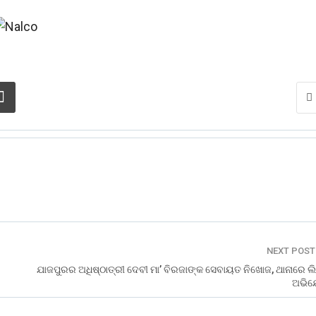
NEXT POS
ଯାଜପୁରର ଅଧିଷ୍ଠାତ୍ରୀ ଦେବୀ ମା’ ବିରଜାଙ୍କ ସେବାୟତ ନିଖୋଜ, ଥାନାରେ ଲ
ଅଭି