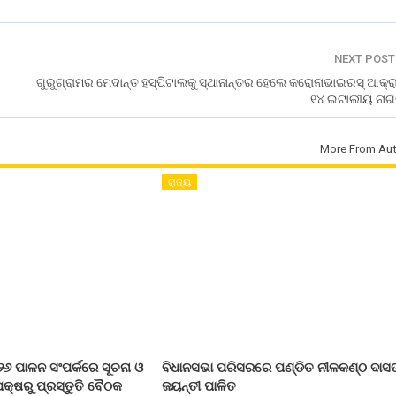
NEXT POS
ଗୁରୁଗ୍ରାମର ମେଦାନ୍ତ ହସ୍‌ପିଟାଲକୁ ସ୍ଥାନାନ୍ତର ହେଲେ କରୋନାଭାଇରସ୍‌ ଆକ୍ର
୧୪ ଇଟାଲୀୟ ନାଗ
More From Aut
ରାଜ୍ୟ
୨୬ ପାଳନ ସଂପର୍କରେ ସୂଚନା ଓ
ବିଧାନସଭା ପରିସରରେ ପଣ୍ଡିତ ନୀଳକଣ୍ଠ ଦାସ
କ୍ଷରୁ ପ୍ରସ୍ତୁତି ବୈଠକ
ଜୟନ୍ତୀ ପାଳିତ