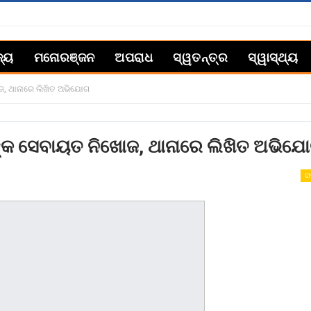
ଜ୍ୟ
ମନୋରଞ୍ଜନ
ଅପରାଧ
ସ୍ୱତନ୍ତ୍ର
ସ୍ୱାସ୍ଥ୍ୟ
ୋଜ, ଥାନାରେ ଲିଖିତ ଅଭିଯୋଗ
ାଙ୍କ ସେବାୟତ ନିଖୋଜ, ଥାନାରେ ଲିଖିତ ଅଭିଯ
ରା