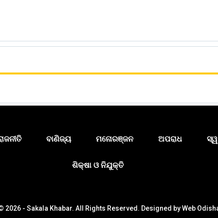
ରାଜନୀତି
ବାଣିଜ୍ୟ
ମନୋରଞ୍ଜନ
ଅପରାଧ
ସ୍ୱ
ଶିକ୍ଷା ଓ ନିଯୁକ୍ତି
© 2026 - Sakala Khabar. All Rights Reserved.
Designed by
Web Odish