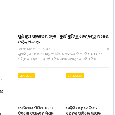
ପୁଣି ନୂଆ ପ୍ରେମରେ ଧନୁଷ : ଦୁହେଁ ଦୁହିଁଙ୍କୁ ଡେଟ୍ କରୁଥିବା ନେଇ
ଚର୍ଚ୍ଚା ଆରମ୍ଭ
Sakala Khabar
Aug 6, 2025
0
ନୂଆଦିଲ୍ଲୀ: ମୃଣାଲ ଅଗଷ୍ଟ ୧ ତାରିଖରେ ଏକ ଜନ୍ମଦିନ ପାର୍ଟିର ଆୟୋଜନ
କରିଥିଲେ। ଧନୁଷ ମଧ୍ୟ ଏହି ପାର୍ଟିରେ ଯୋଗ ଦେଇଥିଲେ। ଏହି ପାର୍ଟିରେ…
ମନୋରଞ୍ଜନ
ମନୋରଞ୍ଜନ
0
ାର
ସୋସିଆଲ ମିଡ଼ିଆ X ରେ
କାହିଁକି ଅଚାନକ ବିବାଦ
ୁ
ଡିସ୍କୋ ଡ୍ୟାନ୍ସର ମିଥୁନ
ଘେରକୁ ଆସିଲେ ଗାୟକ