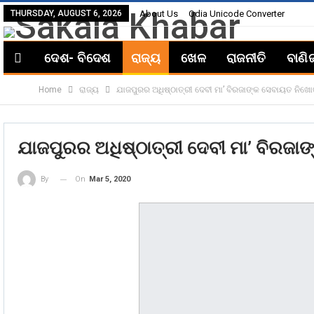
THURSDAY, AUGUST 6, 2026
About Us
Odia Unicode Converter
ଦେଶ- ବିଦେଶ
ରାଜ୍ୟ
ଖେଳ
ରାଜନୀତି
ବାଣି
Home
ରାଜ୍ୟ
ଯାଜପୁରର ଅଧିଷ୍ଠାତ୍ରୀ ଦେବୀ ମା’ ବିରଜାଙ୍କ ସେବାୟତ ନିଖ
ଯାଜପୁରର ଅଧିଷ୍ଠାତ୍ରୀ ଦେବୀ ମା’ ବିରଜ
On
Mar 5, 2020
By