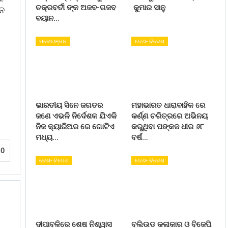
ଚକ୍ରବର୍ତୀ ଙ୍କ ଅଜବ-ଗଜବ
କୁମାର ସାନୁ
 ନ
ବୟାନ…
ମନୋରଞ୍ଜନ
ଦେଶ- ବିଦେଶ
ଭାରତୀୟ ସିନେ ଜଗତର
ମହାଭାରତ ଧାରାବାହିକ ରେ
ଜଣେ ଏଭଳି ନିର୍ଦେଶକ ଯିଏକି
କର୍ଣ୍ଣ ଚରିତ୍ରରେ ଅଭିନୟ
ନିଜ କ୍ୟାରିଅର ରେ ଗୋଟିଏ
କରୁଥିବା ପଙ୍କଜ ଧୀର ୬୮
ମଧ୍ୟ…
ବର୍ଷ…
0
ଦେଶ- ବିଦେଶ
ଦେଶ- ବିଦେଶ
ଦୀପାବଳିରେ ଶେଷ ନିଶ୍ୱାସ
ବଲିଉଡ କଳାକାର ଓ ବିଜେପି