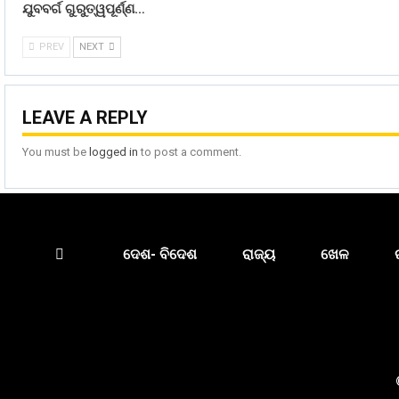
ଯୁବବର୍ଗ ଗୁରୁତ୍ୱପୂର୍ଣ୍ଣ…
PREV
NEXT
LEAVE A REPLY
You must be
logged in
to post a comment.
ଦେଶ- ବିଦେଶ
ରାଜ୍ୟ
ଖେଳ