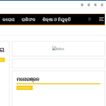
କରୋନା
ରାଶିଫଳ
ଶିକ୍ଷା ଓ ନିଯୁକ୍ତି
ୋଗ
ଜ୍ୟ
ମନୋରଞ୍ଜନ
ମନୋରଞ୍ଜନ