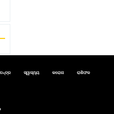
ତନ୍ତ୍ର
ସ୍ୱାସ୍ଥ୍ୟ
କରୋନା
ରାଶିଫଳ
a