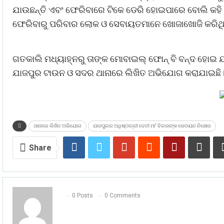
ଯାଉଛନ୍ତି ଏବଂ ଫେରିବାରେ ଟିକେ ଡେରି ହୋଇପାରେ ବୋଲି କହି ବା
ଫେରିବାରୁ ପରିବାର ଲୋକ ଓ ସେବାୟତମାନେ ଖୋଜାଖୋଜି କରିଥିଲ
ଗତକାଲି ମଧ୍ୟାହ୍ନରୁ ତାଙ୍କ ମୋବାଇଲ୍ ଫୋନ୍ ବି ବନ୍ଦ ହୋଇ
ଯାଜପୁର ଟାଉନ ଓ ସଦର ଥାନାରେ ଲିଖିତ ଅଭିଯୋଗ କରାଯାଇଛି
ଥାନାରେ ଲିଖିତ ଅଭିଯୋଗ
ଯାଜପୁରର ଅଧିଷ୍ଠାତ୍ରୀ ଦେବୀ ମା’ ବିରଜାଙ୍କ ସେବାୟତ ନିଖୋଜ
Share
0 Posts
0 Comments