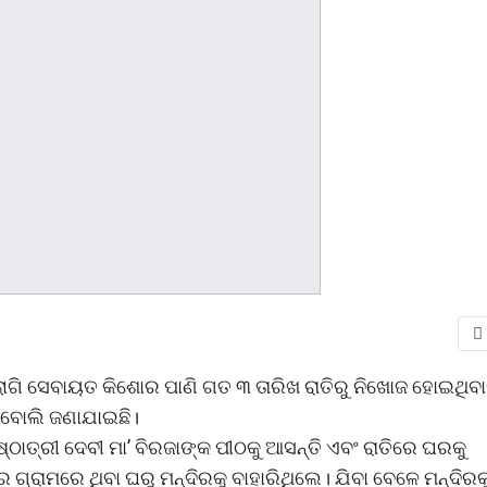
ଲାଗି ସେବାୟତ କିଶୋର ପାଣି ଗତ ୩ ତାରିଖ ରାତିରୁ ନିଖୋଜ ହୋଇଥିବ
 ବୋଲି ଜଣାଯାଇଛି।
ଠାତ୍ରୀ ଦେବୀ ମା’ ବିରଜାଙ୍କ ପୀଠକୁ ଆସନ୍ତି ଏବଂ ରାତିରେ ଘରକୁ
ଗ୍ରାମରେ ଥିବା ଘରୁ ମନ୍ଦିରକୁ ବାହାରିଥିଲେ। ଯିବା ବେଳେ ମନ୍ଦିରକ