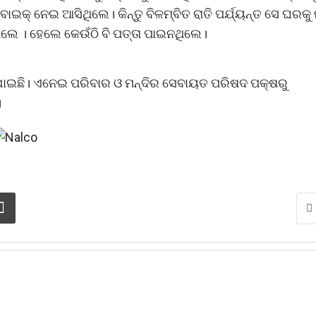
ଇକ୍ ନେଇ ଆସିଥିଲେ। କିନ୍ତୁ ବିଳମ୍ବିତ ରାତି ପର୍ଯ୍ୟନ୍ତ ସେ ଘରକୁ
େ । ହେଲେ କେଉଁଠି ବି ପତ୍ତା ପାଇନଥିଲେ।
 ଯାଇଛି। ଏନେଇ ପରିବାର ଓ ମନ୍ଦିର ସେବାୟତ ପରିଷଦ ପକ୍ଷରୁ
।