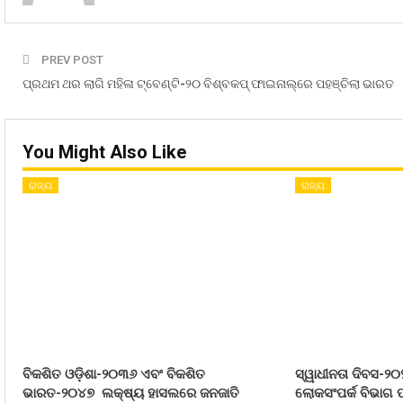
PREV POST
ପ୍ରଥମ ଥର ଲାଗି ମହିଳା ଟ୍ବେଣ୍ଟି-୨୦ ବିଶ୍ବକପ୍‌ ଫାଇନାଲ୍‌ରେ ପହଞ୍ଚିଲା ଭାରତ
You Might Also Like
ରାଜ୍ୟ
ରାଜ୍ୟ
ବିକଶିତ ଓଡ଼ିଶା-୨୦୩୬ ଏବଂ ବିକଶିତ
ସ୍ୱାଧୀନତା ଦିବସ-୨୦
ଭାରତ-୨୦୪୭ ଲକ୍ଷ୍ୟ ହାସଲରେ ଜନଜାତି
ଲୋକସଂପର୍କ ବିଭାଗ ପ