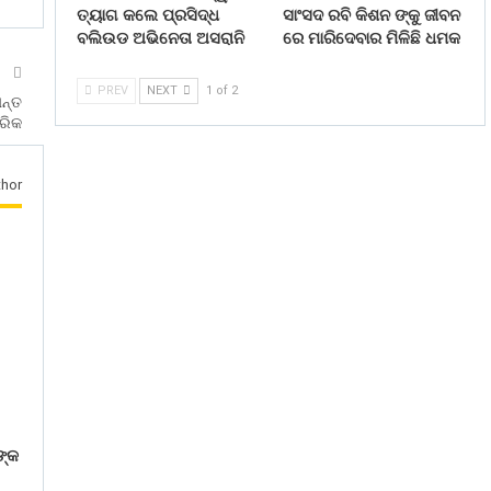
ତ୍ୟାଗ କଲେ ପ୍ରସିଦ୍ଧ
ସାଂସଦ ରବି କିଶନ ଙ୍କୁ ଜୀବନ
ବଲିଉଡ ଅଭିନେତା ଅସରାନି
ରେ ମାରିଦେବାର ମିଳିଛି ଧମକ
T
PREV
NEXT
1 of 2
ାନ୍ତ
ରିକ
hor
ଙ୍କ