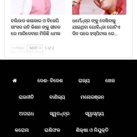
ବଲିଉଡ କଳାକାର ଓ ବିଜେପି
ଧର୍ମେନ୍ଦ୍ର ଙ୍କୁ ଦେଖିବାକୁ
ସାଂସଦ ରବି କିଶନ ଙ୍କୁ ଜୀବନ
ଯାଇଥିବା ଗୋବିନ୍ଦା ଗୋଟିଏ
ରେ ମାରିଦେବାର ମିଳିଛି ଧମକ
ଦିନ ପରେ ହସ୍ପିଟାଲ ରେ…
PREV
NEXT
1 of 2
ଦେଶ- ବିଦେଶ
ରାଜ୍ୟ
ଖେଳ
ରାଜନୀତି
ବାଣିଜ୍ୟ
ମନୋରଞ୍ଜନ
ଅପରାଧ
ସ୍ୱତନ୍ତ୍ର
ସ୍ୱାସ୍ଥ୍ୟ
କରୋନା
ରାଶିଫଳ
ଶିକ୍ଷା ଓ ନିଯୁକ୍ତି