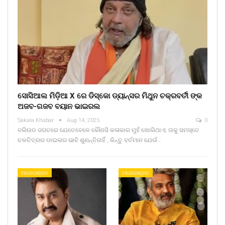
ସୋସିଆଲ ମିଡ଼ିଆ X ରେ ଡିସ୍କୋ ଡ୍ୟାନ୍ସର ମିଥୁନ ଚକ୍ରବର୍ତୀ ଙ୍କ
ଅଜବ-ଗଜବ ବୟାନ ଭାଇରଲ
Sakala Khabar
Aug 14, 2025
0
ବଲିଉଡ ଜଗତରେ ଯେତେବେଳେ କୌଣସି କଳାକାର ମୁହଁ ଖୋଲିଥାଏ, ତାକୁ ସମସ୍ତେ
ଚଳଚିତ୍ରର ଡାଇଲଗ ଭାବି ଶୁଣନ୍ତିନାହିଁ , କିନ୍ତୁ ବର୍ତମାନ ଯେଉଁ…
ମନୋରଞ୍ଜନ
ମନୋରଞ୍ଜନ