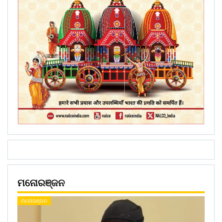
ମନୋରଞ୍ଜନ
ମନୋରଞ୍ଜନ