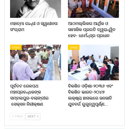
ମହାତ୍ମା ଗାନ୍ଧୀ ଓ ସ୍ୱାଧୀନତା
ଆଠମଲ୍ଲିକର ଆର୍ଥିକ ଓ
ସଂଗ୍ରାମ
ସାମାଜିକ ପ୍ରଗତି ତ୍ୱରାନ୍ୱିତ
ହେବ- ଧର୍ମେନ୍ଦ୍ର ପ୍ରଧାନ
ରାଜ୍ୟ
ରାଜ୍ୟ
ପୂର୍ବତଟ ରେଳପଥ
ବିକଶିତ ଓଡ଼ିଶା-୨୦୩୬ ଏବଂ
ମହାପ୍ରବନ୍ଧକଙ୍କ
ବିକଶିତ ଭାରତ-୨୦୪୭
ସମ୍ବଲପୁର-ବଲାଙ୍ଗୀର
ଲକ୍ଷ୍ୟ ହାସଲରେ ଜନଜାତି
ସେକ୍ସନ ନିରୀକ୍ଷଣ
ଯୁବବର୍ଗ ଗୁରୁତ୍ୱପୂର୍ଣ୍ଣ…
PREV
NEXT