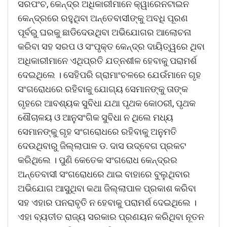
ସରପଂଚ, କେନ୍ଦ୍ର ଅଧିକାରୀମାନେ କ୍ୱାରେନଟାଇନ
କେନ୍ଦ୍ରରେ ରହୁଥିବା ଅନ୍ତେବାସୀଙ୍କୁ ଅବଧି ପୂରଣ
ପୂର୍ବରୁ ଘରକୁ ଛାଡିଦେଉଥିବା ଅଭିଯୋଗର ଆଲୋଚନା
କରିବା ସହ ସରପ ଓ ସଂପୃକ୍ତ କେନ୍ଦ୍ର ଦାୟିତ୍ୱରେ ଥିବା
ଅଧିକାରୀମାନେ ଏଥିପ୍ରତି ଯତ୍ନଶୀଳ ହେବାକୁ ପରାମର୍ଶ
ଦେଇଥିଲେ । ସେହିପରି ଗ୍ରାମାଂଚଳରେ ଯେଉଁମାନେ ଗୃହ
ସଂଗରୋଧରେ ରହିବାକୁ ଯୋଗ୍ୟ ସେମାନଙ୍କୁ ତାଙ୍କ
ଗୃହରେ ଆବଶ୍ୟକ ସୁବିଧା ଯଥା ପୃଥକ କୋଠରୀ, ପୃଥକ
ଶୌଚାଳୟ ଓ ଆନୁସଂଗିକ ସୁବିଧା ନ ଥିଲେ ମଧ୍ୟ
ସେମାନଙ୍କୁ ଗୃହ ସଂଗରୋଧରେ ରହିବାକୁ ଅନୁମତି
ଦେଉଥିବାରୁ ଜିଲ୍ଲାପାଳ ଡ. ଦାସ ଉଦ୍ବେଗ ପ୍ରକଟ
କରିଥିଲେ । ପୁଣି କେତେକ ସଂଗରୋଧ କେନ୍ଦ୍ରର
ଅନ୍ତେବାସୀ ସଂଗରୋଧରେ ଥାଇ ବାହାରେ ବୁଲୁଥିବାର
ଅଭିଯୋଗ ଆସୁଥିବା କଥା ଜିଲ୍ଲାପାଳ ପ୍ରକାଶ କରିବା
ସହ ଏହାର ପନରାବୃତି ନ ହେବାକୁ ପରାମର୍ଶ ଦେଇଥିଲେ ।
ଏହା ବ୍ୟତୀତ ରାଜ୍ୟ ସରକାର ପ୍ରଣୟନ କରିଥିବା ନୂତନ