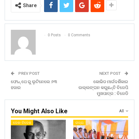
Share
0 Posts
0 Comments
PREV POST
NEXT POST
ଫୋନ୍ ପେ ରୁ ଲୁଟିନେଲେ ୬୩
କୋଭିଡ ମାର୍ଗଦର୍ଶିକାର
ହଜାର
ଉଲ୍ଲଙ୍ଘନ କରୁଛନ୍ତି ବିଜେପି
ମୁଖପାତ୍ର : ବିଜେଡି
You Might Also Like
All
ଦେଶ- ବିଦେଶ
ରାଜ୍ୟ