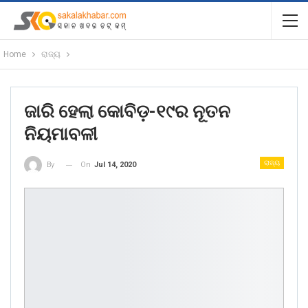
Home
ରାଜ୍ୟ
ଜାରି ହେଲା କୋବିଡ଼-୧୯ର ନୂତନ
ନିୟମାବଳୀ
ରାଜ୍ୟ
On
Jul 14, 2020
By