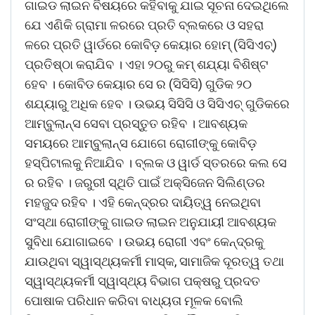
ଗାଇଡ ଲାଇନ ବିଷୟରେ କହିବାକୁ ଯାଇ ସୂଚନା ଦେଇଥିଲେ
ଯେ ଏଣିକି ଗ୍ରାମା ଳରରେ ପ୍ରତି ବ୍ଲକରେ ଓ ସହରା
ଳରେ ପ୍ରତି ୱାର୍ଡରେ କୋବିଡ଼ କେୟାର ହୋମ୍ (ସିସିଏଚ୍)
ପ୍ରତିଷ୍ଠା କରାଯିବ । ଏହା ୨୦ରୁ କମ୍ ଶଯ୍ୟା ବିଶିଷ୍ଟ
ହେବ । କୋବିଡ କେୟାର ସେ ର (ସିସିସି) ଗୁଡିକ ୨୦
ଶଯ୍ୟାରୁ ଅଧିକ ହେବ । ଉଭୟ ସିସିସି ଓ ସିସିଏଚ୍ ଗୁଡିକରେ
ଆମ୍ବୁଲାନ୍ସ ସେବା ପ୍ରସ୍ତୁତ ରହିବ । ଆବଶ୍ୟକ
ସମୟରେ ଆମ୍ବୁଲାନ୍ସ ଯୋଗେ ରୋଗୀଙ୍କୁ କୋବିଡ଼
ହସ୍ପିଟାଲକୁ ନିଆଯିବ । ବ୍ଲକ ଓ ୱାର୍ଡ ସ୍ତରରେ କଲ ସେ
ର ରହିବ । ଜରୁରୀ ସ୍ଥିତି ପାଇଁ ଅକ୍ସିଜେନ ସିଲିଣ୍ଡର
ମହଜୁଦ ରହିବ । ଏହି କେନ୍ଦ୍ରର ଦାୟିତ୍ୱ ନେଇଥିବା
ସଂସ୍ଥା ରୋଗୀଙ୍କୁ ଗାଇଡ ଲାଇନ ଅନୁଯାୟୀ ଆବଶ୍ୟକ
ସୁବିଧା ଯୋଗାଇବେ । ଉଭୟ ରୋଗୀ ଏବଂ କେନ୍ଦ୍ରକୁ
ଯାଉଥିବା ସ୍ୱାସ୍ଥ୍ୟକର୍ମୀ ମାସ୍କ, ସାମାଜିକ ଦୂରତ୍ୱ ତଥା
ସ୍ୱାସ୍ଥ୍ୟକର୍ମୀ ସ୍ୱାସ୍ଥ୍ୟ ବିଭାଗ ପକ୍ଷରୁ ପ୍ରଦତ
ପୋଷାକ ପରିଧାନ କରିବା ବାଧ୍ୟତା ମୂଳକ ବୋଲି