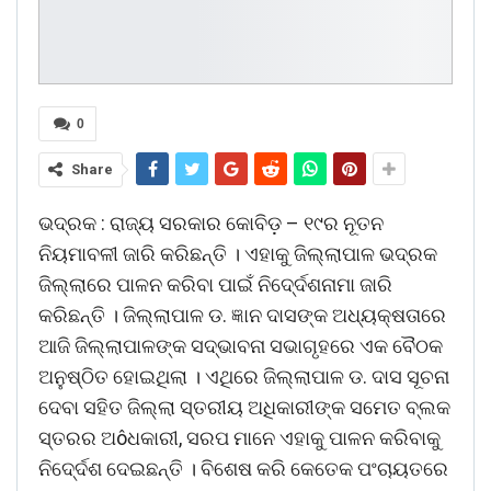
0
Share
ଭଦ୍ରକ : ରାଜ୍ୟ ସରକାର କୋବିଡ଼ – ୧୯ର ନୂତନ
ନିୟମାବଳୀ ଜାରି କରିଛନ୍ତି । ଏହାକୁ ଜିଲ୍ଲାପାଳ ଭଦ୍ରକ
ଜିଲ୍ଲାରେ ପାଳନ କରିବା ପାଇଁ ନିଦେ୍ର୍ଦଶନାମା ଜାରି
କରିଛନ୍ତି । ଜିଲ୍ଲାପାଳ ଡ. ଜ୍ଞାନ ଦାସଙ୍କ ଅଧ୍ୟକ୍ଷତାରେ
ଆଜି ଜିଲ୍ଲାପାଳଙ୍କ ସଦ୍ଭାବନା ସଭାଗୃହରେ ଏକ ବୈଠକ
ଅନୁଷ୍ଠିତ ହୋଇଥିଲା । ଏଥିରେ ଜିଲ୍ଲାପାଳ ଡ. ଦାସ ସୂଚନା
ଦେବା ସହିତ ଜିଲ୍ଲା ସ୍ତରୀୟ ଅଧିକାରୀଙ୍କ ସମେତ ବ୍ଲକ
ସ୍ତରର ଅôଧକାରୀ, ସରପ ମାନେ ଏହାକୁ ପାଳନ କରିବାକୁ
ନିଦେ୍ର୍ଦଶ ଦେଇଛନ୍ତି । ବିଶେଷ କରି କେତେକ ପଂଚାୟତରେ