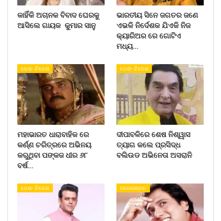
କାହିଁକି ଅଚାନକ ବିବାଦ ଘେରକୁ
ଭାରତୀୟ ସିନେ ଜଗତର ଜଣେ
ଆସିଲେ ଗାୟକ କୁମାର ସାନୁ
ଏଭଳି ନିର୍ଦେଶକ ଯିଏକି ନିଜ
କ୍ୟାରିଅର ରେ ଗୋଟିଏ
ମଧ୍ୟ…
ଦେଶ- ବିଦେଶ
ଦେଶ- ବିଦେଶ
ମହାଭାରତ ଧାରାବାହିକ ରେ
ଦୀପାବଳିରେ ଶେଷ ନିଶ୍ୱାସ
କର୍ଣ୍ଣ ଚରିତ୍ରରେ ଅଭିନୟ
ତ୍ୟାଗ କଲେ ପ୍ରସିଦ୍ଧ
କରୁଥିବା ପଙ୍କଜ ଧୀର ୬୮
ବଲିଉଡ ଅଭିନେତା ଅସରାନି
ବର୍ଷ…
ଦେଶ- ବିଦେଶ
ମନୋରଞ୍ଜନ