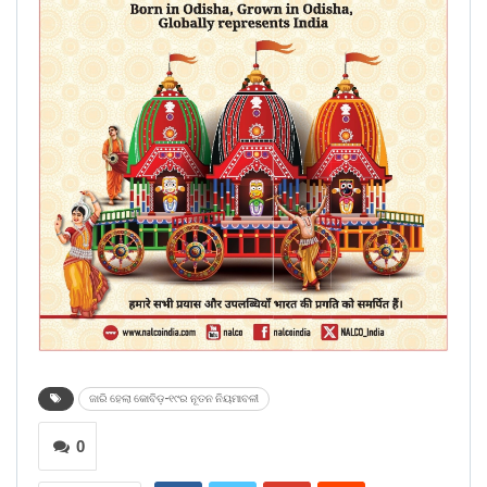
ଜାରି ହେଲା କୋବିଡ଼-୧୯ର ନୂତନ ନିୟମାବଳୀ
0