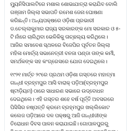
ମ୍ୟୁନିସିପାଲଟିରେ ମଶାଲ ଶୋଭାଯାତ୍ରା କରାଯିବ ବୋଲି
ଗଞ୍ଜାମ ଜିଲ୍ଲା ସଭାପତି ରମେଶ ଜେନା ଘୋଷଣା
କରିଛନ୍ତି। ଅନ୍ୟପକ୍ଷରେ ଓଡ଼ିଶା ପ୍ରଭାରୀ
ଡ.ଚେଲ୍ଲାକୁମାର ରାଜ୍ୟ ସରକାରଙ୍କ ମୋ ସରକାର ଓ ୫-
ଟି ନାଁରେ ଚାଲିଥିବା ଭେଳିକିକୁ ତାଚ୍ଛଲ୍ୟ କରିଥିଲେ।
ଆଜିର ସମାବେଶ ସ୍ଥଳରେ ବିଜେପିର ପୂର୍ବତନ ଜିଲ୍ଲା
ମହିଳା ମୋର୍ଚ୍ଚା ସଭାନେତ୍ରୀ ବନଜା ପଣ୍ଡା ତାଙ୍କ କର୍ମୀ,
ସମର୍ଥକଙ୍କ ସହ କଂଗ୍ରେସରେ ଯୋଗ ଦେଇଥିଲେ।
୧୯୨୧ ମାର୍ଚ୍ଚ ୨୯ରେ ପ୍ରଥମ ଓଡ଼ିଶା ଗସ୍ତରେ ମହାତ୍ମା
ଗାନ୍ଧୀ ବ୍ରହ୍ମପୁର ଆସି ବାରାକ୍‌ ପଡ଼ିଆ(ବ୍ରହ୍ମପୁର
ଷ୍ଟାଡ଼ିୟମ) ଠାରେ ସାଧାରଣ ସଭାରେ ଉଦ୍‌ବୋଧନ
ଦେଇଥିଲେ। ଏହି ଗସ୍ତର ଶହେ ବର୍ଷ ପୂର୍ତ୍ତି ଅବସରରେ
ପିସିସିର ନଷ୍ପତ୍ତି କ୍ରମେ ବ୍ରହ୍ମପୁର ଖଲ୍ଲିକୋଟ
କଲେଜ ପଡ଼ିଆରେ ଦଳ ପକ୍ଷରୁ ଆଜି ଗାନ୍ଧୀଜୀଙ୍କ
ତିରୋଧାନ ଦିବସ ପାଳନ କରାଯାଇଛି। ଗୋପାଳପୁରରୁ