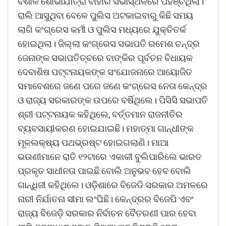
ବିଶାଳ ଶୋଭାଯାତ୍ରା ବାହାରି ସଭାସ୍ଥଳରେ ପହଞ୍ଚିଥିଲା।
ରାଲି ଆସୁଥିବା ବେଳେ ପୁଲିସ ଅଟକାଇବାରୁ କିଛି ସମୟ
ଲାଗି କଂଗ୍ରେସ କର୍ମୀ ଓ ପୁଲିସ ମଧ୍ୟରେ ଯୁକ୍ତିତର୍କ
ହୋଇଥିଲା। ଜିଲ୍ଲା କଂଗ୍ରେସ ସଭାପତି ରମେଶ ଚନ୍ଦ୍ର
ଜେନାଙ୍କ ସଭାପତିତ୍ବରେ ବାଙ୍କିର ପୂର୍ବତନ ବିଧାୟକ
ଦେବାଶିଷ ପଟ୍ଟନାୟକଙ୍କ ସଂଯୋଜନାରେ ଆୟୋଜିତ
ସମାବେଶରେ ଜଣେ ପରେ ଜଣେ କଂଗ୍ରେସ ନେତା କେନ୍ଦ୍ର
ଓ ରାଜ୍ୟ ସରକାରଙ୍କ ଉପରେ ବର୍ଷିଥିଲେ। ପିସିସି ସଭାପତି
ଶ୍ରୀ ପଟ୍ଟନାୟକ କହିଥିଲେ, ବର୍ତ୍ତମାନ ରାଜନୀତିର
ବ୍ୟବସାୟୀକରଣ ହୋଇଯାଇଛି। ମହାତ୍ମା ଗାନ୍ଧୀଙ୍କ
ମୂଳଲକ୍ଷ୍ୟ ପଥଭ୍ରଷ୍ଟ ହୋଇଗଲାଣି। ମାଆ
ଭଉଣୀମାନେ ରାତି ୧୨ଟାରେ ଏକାକୀ ବୁଲିପାରିଲେ ଭାରତ
ପ୍ରକୃତ ସାଧୀନତା ପାଇଛି ବୋଲି ଅନୁଭବ ହେବ ବୋଲି
ଗାନ୍ଧିଜୀ କହିଥିଲେ। ଓଡ଼ିଶାରେ ବିଜେଡି ସରକାର ଅମଳରେ
ନାରୀ ନିର୍ଯାତନା ସୀମା ଲଂଘିଛି। କେନ୍ଦ୍ରର ବିଜେପି ଏବଂ
ରାଜ୍ୟ ବିଜେଡ଼ି ସରକାର ନିର୍ବାଚନ ବୈତରଣୀ ପାର ହେବା