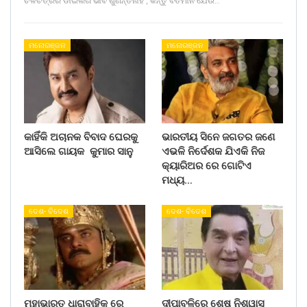
ଚଳଚିତ୍ରର ଡାଇଲଗ ଭାବି ଶୁଣନ୍ତିନାହିଁ , କିନ୍ତୁ ବର୍ତମାନ ଯେଉଁ…
ମନୋରଞ୍ଜନ
ମନୋରଞ୍ଜନ
କାହିଁକି ଅଚାନକ ବିବାଦ ଘେରକୁ
ଭାରତୀୟ ସିନେ ଜଗତର ଜଣେ
ଆସିଲେ ଗାୟକ କୁମାର ସାନୁ
ଏଭଳି ନିର୍ଦେଶକ ଯିଏକି ନିଜ
କ୍ୟାରିଅର ରେ ଗୋଟିଏ
ମଧ୍ୟ…
ଦେଶ- ବିଦେଶ
ଦେଶ- ବିଦେଶ
ମହାଭାରତ ଧାରାବାହିକ ରେ
ଦୀପାବଳିରେ ଶେଷ ନିଶ୍ୱାସ