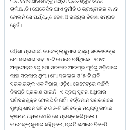
ଲାଗି ଜନସାଧାରଣଙ୍କୁ ମିଥ୍ୟା ପ୍ରତିଶ୍ରୁତି ଦେଇ
ଚାଲିଛନ୍ତି। ଯେତେଦିନ ଯାଏ ଦୁର୍ନୀତି ଓ ଭ୍ରଷ୍ଟାଚାର ବନ୍ଦ
ହୋଇନି ସେ ପର୍ଯ୍ୟନ୍ତ ଦେଶ ଓ ରାଜ୍ୟର ବିକାଶ ସମ୍ଭବ
ନୁ‌େହଁ।
ଓଡ଼ିଶା ପ୍ରଭାରୀ ଡ.ଚେଲ୍ଲାକୁମାର ରାଜ୍ୟ ସରକାରଙ୍କ
ମୋ ସରକାର ଏବଂ ୫-ଟି ଉପରେ ବର୍ଷିଥିଲେ। ୨୦୧୯
ଅକ୍ଟୋବର ୨ରୁ ମୋ ସରକାର ଆରମ୍ଭ ପୂର୍ବରୁ ଓଡ଼ିଶାରେ‌
କାହା ସରକାର ଥିଲା। ମୋ ସରକାର ଓ ‘୫-ଟି ଯଦି
ସରକାରଙ୍କ ଏକ ବିଭାଗ, ଓଡ଼ିଶା ଗେଜେଟ୍‌ରେ କାହିଁକି
ବିଜ୍ଞପ୍ତି ପ୍ରକାଶ ପାଇନି। ଏ ଦ୍ବୟ ସୂଚନା ଅଧିକାର
ପରିସରଭୁକ୍ତ ହୋଇଛି କି ନାହିଁ। ବର୍ତ୍ତମାନ ସରକାରରେ
ମୁଖ୍ୟ ଶାସନ ସଚିବ ଓ ୫-ଟି ସଚିବଙ୍କ ମଧ୍ୟରୁ କାହାର
କ୍ଷମତା ଅଧିକ ବୋଲି ସେ ପ୍ରଶ୍ନ କରିଥିଲେ।
ଡ.ଚେଲ୍ଲାକୁମାର କହିଥିଲେ, ପ୍ରତି କଥାରେ ବିଜେପି