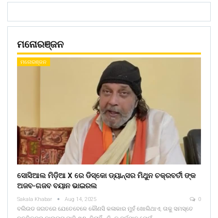
ମନୋରଞ୍ଜନ
ମନୋରଞ୍ଜନ
ସୋସିଆଲ ମିଡ଼ିଆ X ରେ ଡିସ୍କୋ ଡ୍ୟାନ୍ସର ମିଥୁନ ଚକ୍ରବର୍ତୀ ଙ୍କ
ଅଜବ-ଗଜବ ବୟାନ ଭାଇରଲ
Sakala Khabar
Aug 14, 2025
0
ବଲିଉଡ ଜଗତରେ ଯେତେବେଳେ କୌଣସି କଳାକାର ମୁହଁ ଖୋଲିଥାଏ, ତାକୁ ସମସ୍ତେ