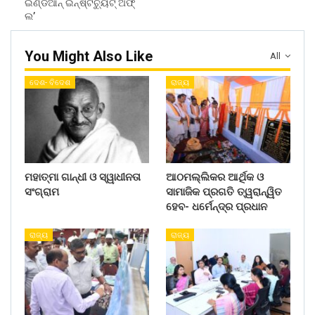
ଇଣ୍ଡିଆନ୍‍ ଇନ୍‍ଷ୍ଟିଚ୍ୟୁଟ୍‍ ଅଫ୍‍
ଲ’
You Might Also Like
All
ଦେଶ- ବିଦେଶ
ରାଜ୍ୟ
ମହାତ୍ମା ଗାନ୍ଧୀ ଓ ସ୍ୱାଧୀନତା
ଆଠମଲ୍ଲିକର ଆର୍ଥିକ ଓ
ସଂଗ୍ରାମ
ସାମାଜିକ ପ୍ରଗତି ତ୍ୱରାନ୍ୱିତ
ହେବ- ଧର୍ମେନ୍ଦ୍ର ପ୍ରଧାନ
ରାଜ୍ୟ
ରାଜ୍ୟ