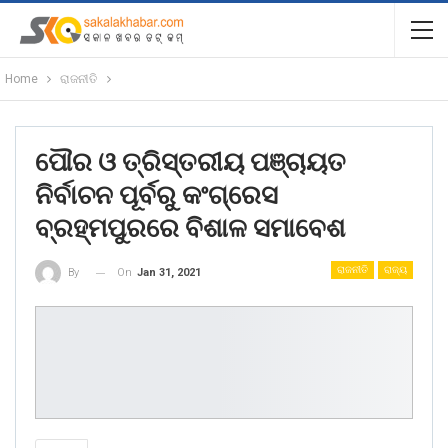
Home
ରାଜନୀତି
ପୌର ଓ ତ୍ରିସ୍ତରୀୟ ପଞ୍ଚାୟତ
ନିର୍ବାଚନ ପୂର୍ବରୁ କଂଗ୍ରେସ
ବ୍ରହ୍ମପୁରରେ ବିଶାଳ ସମାବେଶ
ରାଜନୀତି
ରାଜ୍ୟ
On
Jan 31, 2021
By