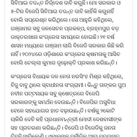
ସିବିଆଇ ତଦନ୍ତ ନିର୍ଦ୍ଦେଶ ଦାବି କରୁଛି। ମୋ ସରକାର ଓ
୫-ଟିର ବିଜେପି ସିବିଆଇ ତଦନ୍ତ ଦାବି କାହିଁକି କରୁନାହିଁ
ବୋଲି ସପ୍ରେଶ୍ନ କରିଥିଲେ। ସେ ଆହୁରି କହିଥିଲେ,
ଗଞ୍ଜାମର ସବୁ ଜଳସେଚନ ପ୍ରକଳ୍ପ, ବ୍ରହ୍ମପୁର ବଡ଼
ଡାକ୍ତରଖାନା କଂଗ୍ରେସ ସମୟରେ ହୋଇଛି। ୨୧ ବର୍ଷ
ଶାସନ ମଧ୍ୟରେ ଗଞ୍ଜାମ ଲାଗି ବିଜେଡି ସରକାର କିଛି କରି
ନାହିଁ। ୨୦୨୪ରେ ଓଡ଼ିଶାରେ କଂଗ୍ରେସ କ୍ଷମତାକୁ ଆସିବ
ବୋଲି ଚେଲ୍ଲା କୁମାର ଦୃଢ଼ୋକ୍ତି ପ୍ରକାଶ କରିଛନ୍ତି।
କଂଗ୍ରେସ ବିଧାୟକ ଦଳ ନେତା ନରସିଂହ ମିଶ୍ର କହିଥିଲେ,
ବିଜୁ ବାବୁ ଥିଲେ ସ୍ବାଧୀନତା ସଂଗ୍ରାମୀ। କିନ୍ତୁ ତାଙ୍କର ପୁଅ
ନବୀନ ପଟ୍ଟନାୟକ ସବୁ କ୍ଷେତ୍ରରେ ବିଜେପି
ସରକାରଙ୍କୁ ସମର୍ଥନ ଦେଉଛନ୍ତି। ବିଜେପିର ଅସୁବିଧା
ବେଳେ ସହଯୋଗର ହାତ ବଢ଼ାଉଛନ୍ତି। ବର୍ଷକୁ ୨କୋଟି
ଚାକିରି ଦେବି କହି ପ୍ରଧାନମନ୍ତ୍ରୀ ମୋଦୀ ଦେଶବାସୀଙ୍କ
ସହ ପ୍ରତରଣା କରିଛନ୍ତି। ବିଜେପି ଓ ବିଜେଡିକୁ ଜନତା
ଚିହ୍ନି ସାରିଲେଣି। ଏମାନଙ୍କ ଦୁର୍ନୀତିକୁ ଆଉ ବରଦାସ୍ତ