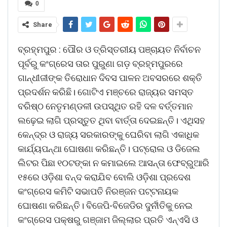
0
Share
ବ୍ରହ୍ମପୁର : ପୌର ଓ ତ୍ରିସ୍ତରୀୟ ପଞ୍ଚାୟତ ନିର୍ବାଚନ
ପୂର୍ବରୁ କଂଗ୍ରେସ ତାର ପୁରୁଣା ଗଡ଼ ବ୍ରହ୍ମପୁରରେ
ଗାନ୍ଧୀଜୀଙ୍କ ତିରୋଧାନ ଦିବସ ପାଳନ ଅବସରରେ ଶକ୍ତି
ପ୍ରଦର୍ଶନ କରିଛି। ଗୋଟିଏ ମଞ୍ଚରେ ରାଜ୍ୟର ସମସ୍ତ
ବରିଷ୍ଠ ନେତୃ‌ମଣ୍ଡଳୀ ଉପସ୍ଥିତ ରହି ଦଳ ବର୍ତ୍ତମାନ
ଲଢ଼େଇ ଲାଗି ପ୍ରସ୍ତୁତ ଥିବା ବାର୍ତ୍ତା ଦେଇଛନ୍ତି। ଏଥିସହ
କେନ୍ଦ୍ର ଓ ରାଜ୍ୟ ସରକାରଙ୍କୁ ଘେରିବା ଲାଗି ଏକାଧିକ
କାର୍ଯ୍ୟପନ୍ଥା ଘୋଷଣା କରିଛନ୍ତି। ପଟ୍ରୋଲ ଓ ଡିଜେଲ
ଲିଟର ପିଛା ୧୦ଟଙ୍କା ନ କମାଇଲେ ଆସନ୍ତା ଫେବ୍ରୁଆରି
୧୫ରେ ଓଡ଼ିଶା ବନ୍ଦ କରାଯିବ ବୋଲି ଓଡ଼ିଶା ପ୍ରଦେଶ
କଂଗ୍ରେସ କମିଟି ସଭାପତି ନିରଞ୍ଜନ ପଟ୍ଟନାୟକ
ଘୋଷଣା କରିଛନ୍ତି। ବିଜେପି-ବିଜେଡିର ଦୁର୍ନୀତିକୁ ନେଇ
କଂଗ୍ରେସ ପକ୍ଷରୁ ଗଞ୍ଜାମ ଜିଲ୍ଲାର ପ୍ରତି ଏନ୍‌ଏସି ଓ