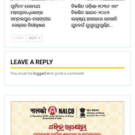
ପୂର୍ବତଟ ରେଳପଥ
ବିକଶିତ ଓଡ଼ିଶା-୨୦୩୬ ଏବଂ
ମହାପ୍ରବନ୍ଧକଙ୍କ
ବିକଶିତ ଭାରତ-୨୦୪୭
ସମ୍ବଲପୁର-ବଲାଙ୍ଗୀର
ଲକ୍ଷ୍ୟ ହାସଲରେ ଜନଜାତି
ସେକ୍ସନ ନିରୀକ୍ଷଣ
ଯୁବବର୍ଗ ଗୁରୁତ୍ୱପୂର୍ଣ୍ଣ…
PREV
NEXT
LEAVE A REPLY
You must be
logged in
to post a comment.