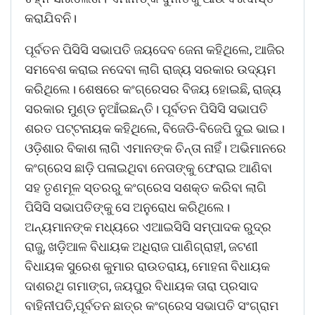
କରାଯିବନି।
ପୂର୍ବତନ ପିସିସି ସଭାପତି ଜୟଦେବ ଜେନା କହିଥିଲେ, ଆଜିର
ସମବେଶ କରାଇ ନଦେବା ଲାଗି ରାଜ୍ୟ ସରକାର ଉଦ୍ୟମ
କରିଥିଲେ। ଶେଷରେ କଂଗ୍ରେସର ବିଜୟ ହୋଇଛି, ରାଜ୍ୟ
ସରକାର ମୁଣ୍ଡ ନୁଆଁଇଛନ୍ତି। ପୂର୍ବତନ ପିସିସି ସଭାପତି
ଶରତ ପଟ୍ଟନାୟକ କହିଥିଲେ, ବିଜେଡି-ବିଜେପି ଦୁଇ ଭାଇ।
ଓଡ଼ିଶାର ବିକାଶ ଲାଗି ଏମାନଙ୍କ ଚିନ୍ତା ନାହିଁ। ଅଭିମାନରେ
କଂଗ୍ରେସ ଛାଡ଼ି ପଳାଇଥିବା ନେତାଙ୍କୁ ଫେରାଇ ଆଣିବା
ସହ ତୃଣମୂଳ ସ୍ତରରୁ କଂଗ୍ରେସ ସଶକ୍ତ କରିବା ଲାଗି
ପିସିସି ସଭାପତିଙ୍କୁ ସେ ଅନୁରୋଧ କରିଥିଲେ।
ଅନ୍ୟମାନଙ୍କ ମଧ୍ୟରେ ଏଆଇସିସି ସମ୍ପାଦକ ରୁଦ୍ର
ରାଜୁ, ଖଡ଼ିଆଳ ବିଧାୟକ ଅଧିରାଜ ପାଣିଗ୍ରାହୀ, ଜଟଣୀ
ବିଧାୟକ ସୁରେଶ କୁମାର ରାଉତରାୟ, ମୋହନା ବିଧାୟକ
ଦାଶରଥି ଗମାଙ୍ଗ, ଜୟପୁର ବିଧାୟକ ତାରା ପ୍ରସାଦ
ବାହିନୀପତି,ପୂର୍ବତନ ଛାତ୍ର କଂଗ୍ରେସ ସଭାପତି ସଂଗ୍ରାମ