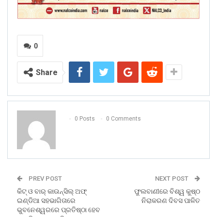
0
Share
0 Posts
0 Comments
PREV POST
NEXT POST
କିଟ୍‍ ଓ ବାର୍‍ କାଉନ୍‍ସିଲ୍‍ ଅଫ୍‍
ଫୁଲବାଣୀରେ ବିଶ୍ୱ କୁଷ୍ଠ
ଇଣ୍ଡିଆ ସହଭାଗିତାରେ
ନିରାକରଣ ଦିବସ ପାଳିତ
ଭୁବନେଶ୍ୱରରେ ପ୍ରତିଷ୍ଠା ହେବ