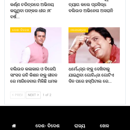
କର୍ଣ୍ଣ ଚରିତ୍ରରେ ଅଭିନୟ
ତ୍ୟାଗ କଲେ ପ୍ରସିଦ୍ଧ
କରୁଥିବା ପଙ୍କଜ ଧୀର ୬୮
ବଲିଉଡ ଅଭିନେତା ଅସରାନି
ବର୍ଷ…
ଦେଶ- ବିଦେଶ
ମନୋରଞ୍ଜନ
ବଲିଉଡ କଳାକାର ଓ ବିଜେପି
ଧର୍ମେନ୍ଦ୍ର ଙ୍କୁ ଦେଖିବାକୁ
ସାଂସଦ ରବି କିଶନ ଙ୍କୁ ଜୀବନ
ଯାଇଥିବା ଗୋବିନ୍ଦା ଗୋଟିଏ
ରେ ମାରିଦେବାର ମିଳିଛି ଧମକ
ଦିନ ପରେ ହସ୍ପିଟାଲ ରେ…
PREV
NEXT
1 of 2
ଦେଶ- ବିଦେଶ
ରାଜ୍ୟ
ଖେଳ