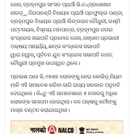
ଜେନା, ବ୍ରହ୍ମପୁର ସାଂସଦ ପ୍ରାର୍ଥୀ ଭି.ଚନ୍ଦ୍ରଶେଖର
ନାଇଡ଼ୁ, ଦିଗପହଣ୍ଡି ବିଧାୟକ ପ୍ରାର୍ଥୀ ପ୍ରଫୁଲ୍ଲ ପଣ୍ଡା,
ବ୍ରହ୍ମପୁର ବିଧାୟକ ପ୍ରାର୍ଥୀ ଲିଙ୍ଗରାଜ ଚୌଧୁରୀ, ରଶ୍ମି
ପଟ୍ଟନାୟକ, ବିସ୍ମୟ ମହାପାତ୍ର, ବ୍ରହ୍ମପୁର ନଗର
କଂଗ୍ରେସ ସଭାପତି ପ୍ରମୋଦ ଜେନା, ଗଞ୍ଜାମ ପ୍ରଭାରୀ
ଅକ୍ଷୟ ଆଚାର୍ଯ୍ୟ, ଛାତ୍ର କଂଗ୍ରେସ ସଭାପତି
ୱାଇ.ନୱାଜ୍‌, ପୂର୍ବତନ ଯୁବ କଂଗ୍ରେସ ସଭାପତି ରଜତ୍‌
ଚୌଧୁରୀ ପ୍ରମୁଖ ଉପସ୍ଥିତ ଥିଲେ।
ପ୍ରକାଶ ଥାଉ କି, ୧୫ଶହ ଲୋକଙ୍କୁ ନେଇ କୋଭିଡ଼୍‌ ନିୟମ
ମାନି ଏହି ସମାବେଶ କରିବା ଲାଗି ରାଜ୍ୟ ସରକାର ଅନୁମତି
ଦେଇଥିଲେ। କିନ୍ତୁ ଏହି ସାମବେଶରେ ୫ ହଜାରରୁ ଅଧିକ
ଲୋକଙ୍କ ସମାଗମ ହୋଇଥିଲା। ଦଳ ପକ୍ଷରୁ କର୍ମୀଙ୍କୁ
ମାସ୍କ ବଣ୍ଟନ କରାଯାଇଥିଲା।