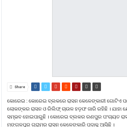
Share
କୋରେଇ : କୋରେଇ ବ୍ଲକରେ ରାସନ କେଳେଙ୍କାରୀ ଗୋଟିଏ ପରେ 
ଲୋକଙ୍କର ରାସନ ଓ ରିଲିଫ୍ ଚାଉଳ ହଡ଼ଫ ଜାରି ରହିଛି । ଯାହା ଯ
ସମ୍ଭବ ହୋଇପାରୁଛି । କୋରେଇ ବ୍ଲକର ରଣପୁର ପଂଚାୟତ ରାସ
ମଙ୍ଗଳପୁର ଗ୍ରାମର ରାସନ କେଳେଙ୍କାରି ପଦାକୁ ଆସିଛି ।