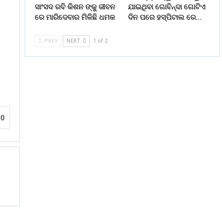
ସାଂସଦ ରବି କିଶନ ଙ୍କୁ ଜୀବନ
ଯାଇଥିବା ଗୋବିନ୍ଦା ଗୋଟିଏ
ରେ ମାରିଦେବାର ମିଳିଛି ଧମକ
ଦିନ ପରେ ହସ୍ପିଟାଲ ରେ…
PREV
NEXT
1 of 2
0