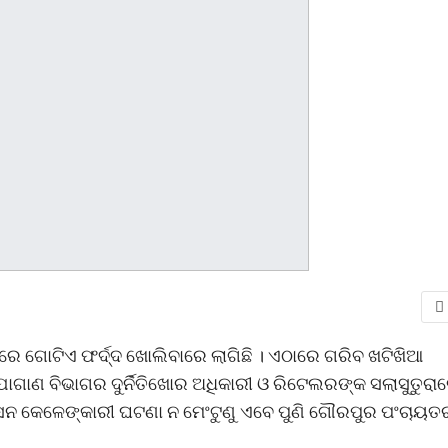
ଗୋଟିଏ ଫର୍ଦ୍ଦ ଖୋଲିବାରେ ଲାଗିଛି । ଏଠାରେ ଗରିବ ଖଟିଖିଆ
ୋଗାଣ ବିଭାଗର ଦୁର୍ନିତିଖୋର ଅଧିକାରୀ ଓ ରିଟେଲରଙ୍କ ସଲାସୁତୁରା
ନ କେଳେଙ୍କାରୀ ଘଟଣା ନ ମେଂଟୁଣୁ ଏବେ ପୁଣି ଗୌରପୁର ପଂଚାୟତ