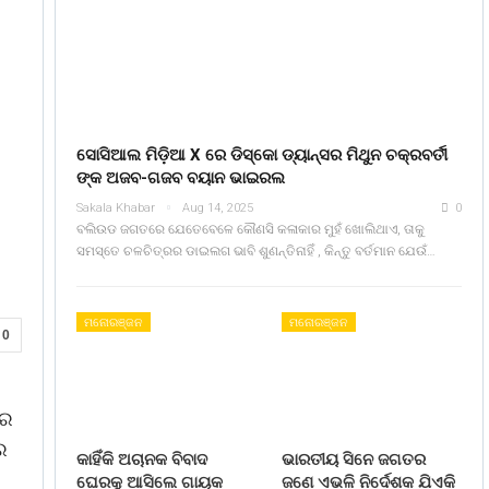
ସୋସିଆଲ ମିଡ଼ିଆ X ରେ ଡିସ୍କୋ ଡ୍ୟାନ୍ସର ମିଥୁନ ଚକ୍ରବର୍ତୀ
ଙ୍କ ଅଜବ-ଗଜବ ବୟାନ ଭାଇରଲ
Sakala Khabar
Aug 14, 2025
0
ବଲିଉଡ ଜଗତରେ ଯେତେବେଳେ କୌଣସି କଳାକାର ମୁହଁ ଖୋଲିଥାଏ, ତାକୁ
ସମସ୍ତେ ଚଳଚିତ୍ରର ଡାଇଲଗ ଭାବି ଶୁଣନ୍ତିନାହିଁ , କିନ୍ତୁ ବର୍ତମାନ ଯେଉଁ…
ମନୋରଞ୍ଜନ
ମନୋରଞ୍ଜନ
0
ରେ
ର
କାହିଁକି ଅଚାନକ ବିବାଦ
ଭାରତୀୟ ସିନେ ଜଗତର
ଘେରକୁ ଆସିଲେ ଗାୟକ
ଜଣେ ଏଭଳି ନିର୍ଦେଶକ ଯିଏକି