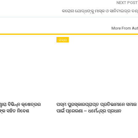
NEXT POS
କରୋନା ଯୋଦ୍ଧଙ୍କୁ ମାସ୍କ ଓ ସାନିଟାଇଜ୍ର ବଣ
More From Aut
ରାଜ୍ୟ
ୱାରା ବିଭିନ୍ନ କ୍ଷେତ୍ରର
ପଦ୍ମ ପୁରସ୍କାରପ୍ରାପ୍ତ ପ୍ରତିଭାମାନେ ସମାଜ
ନଙ୍କ ସହିତ ନିବେଶ
ପାଇଁ ପ୍ରେରଣା – ଧର୍ମେନ୍ଦ୍ର ପ୍ରଧାନ