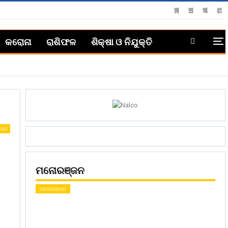
କରୋନା
ରାଶିଫଳ
ଶିକ୍ଷା ଓ ନିଯୁକ୍ତି
ଜ୍ୟ
ମନୋରଞ୍ଜନ
ମନୋରଞ୍ଜନ