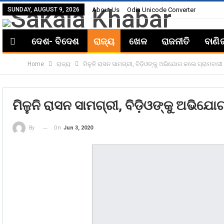
SUNDAY, AUGUST 9, 2026
About Us
Odia Unicode Converter
ଦେଶ- ବିଦେଶ
ରାଜ୍ୟ
ଖେଳ
ରାଜନୀତି
ବାଣି
Home
ରାଜ୍ୟ
ମିଳୁନି ରାସନ ସାମଗ୍ରୀ, ବିଡ଼ିଓଙ୍କୁ ଅଭିଯୋଗ କଲେ ଗ୍ରାମବାସୀ
ମିଳୁନି ରାସନ ସାମଗ୍ରୀ, ବିଡ଼ିଓଙ୍କୁ ଅଭିଯ
On
Jun 3, 2020
By