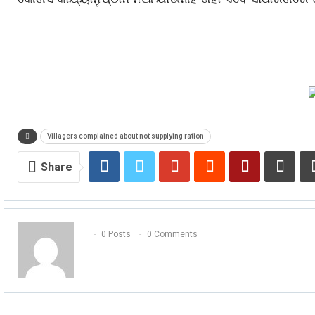
Villagers complained about not supplying ration
Share
0 Posts
0 Comments