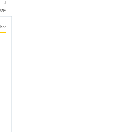
T
୍ଟନ
hor