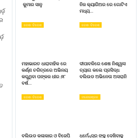
କୁମାର ସାନୁ
ନିଜ କ୍ୟାରିଅର ରେ ଗୋଟିଏ
୍ଡ଼
ମଧ୍ୟ…
ୁର
ଦେଶ- ବିଦେଶ
ଦେଶ- ବିଦେଶ
୍ଡ଼
ମହାଭାରତ ଧାରାବାହିକ ରେ
ଦୀପାବଳିରେ ଶେଷ ନିଶ୍ୱାସ
କର୍ଣ୍ଣ ଚରିତ୍ରରେ ଅଭିନୟ
ତ୍ୟାଗ କଲେ ପ୍ରସିଦ୍ଧ
କରୁଥିବା ପଙ୍କଜ ଧୀର ୬୮
ବଲିଉଡ ଅଭିନେତା ଅସରାନି
ବର୍ଷ…
ୟତ
ଦେଶ- ବିଦେଶ
ମନୋରଞ୍ଜନ
ବଲିଉଡ କଳାକାର ଓ ବିଜେପି
ଧର୍ମେନ୍ଦ୍ର ଙ୍କୁ ଦେଖିବାକୁ