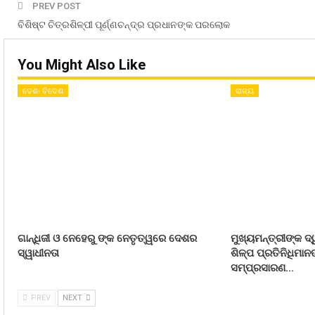
PREV POST
ବିଶିଷ୍ଟ ଚିତ୍ରଶିଳ୍ପୀ ପୂର୍ଣ୍ଣଚନ୍ଦ୍ର ପ୍ରଧାନଙ୍କ ପରଲୋକ
You Might Also Like
ଦେଶ- ବିଦେଶ
ରାଜ୍ୟ
ଗାନ୍ଧିଜୀ ଓ ନେହେରୁ ଙ୍କ ନେତୃତ୍ୱରେ ଦେଶର
ମୁଖ୍ୟମନ୍ତ୍ରୀଙ୍କ ଦ୍
ସ୍ୱାଧୀନତା
ଶିଳ୍ପ ପ୍ରତିନିଧିମା
ସମ୍ପ୍ରସାରଣ…
PREV
NEXT