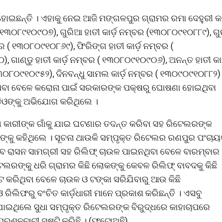
ୋଇଛନ୍ତି । ଏହାକୁ ନେଇ ଆଜି ମଙ୍ଗଳପୁର ଗ୍ରାମର ରମା ଦେହୁରୀ କାର
(୧୩୦୮୯୧୦୯୦୭), ଗୁରିଆ ହାତୀ କାର୍ଡ଼ ନମ୍ବର (୧୩୦୮୦୯୧୦୮୮୯), ଗ
ବର ( ୧୩୦୮୦୯୧୦୮୬୯), ଫିରିଙ୍ଗ ହାତୀ କାର୍ଡ଼ ନମ୍ବର (
 ଗାଣ୍ଡୁ ହାତୀ କାର୍ଡ଼ ନମ୍ବର ( ୧୩୦୮୦୯୧୦୯୦୬), ଅନନ୍ତ ହାତୀ କାର
୧୩୦୮୦୯୧୦୯୫୨), ଦିନବନ୍ଧୁ ସାମଲ କାର୍ଡ଼ ନମ୍ବର ( ୧୩୦୯୦୯୧୦୮୮୨)
ଇନଥିବା ବେଳେ କରୋନା ପାଇଁ ସରକାରଙ୍କ ପକ୍ଷରୁ ଘୋଷଣା ହୋଇଥିବା
ିଓଙ୍କୁ ଅଭିଯୋଗ କରିଥିଲେ ।
ୋଗ କାରୀଙ୍କ ଗାଁକୁ ଯାଇ ଘଟଣାର ତଦନ୍ତ କରିବା ସହ ରିଟେଲରଙ୍କ
ୀଙ୍କୁ କହିଥିଲେ । ସୂଚନା ଥାଉକି ସମ୍ପୃକ୍ତ ରିଟେଲର ରଣପୁର ପଂଚା
୍ଧହେବ ରାସନ ସାମଗ୍ରୀ ସହ ରିଲିଫ୍ ଚାଉଳ ପାଇନଥିବା ବେଳେ ବାରମ୍ବାର
୍କୁ ଧରି ଗ୍ରାମର କିଛି ଲୋକଙ୍କୁ କେବଳ ରିଲିଫ୍ ବାବଦକୁ କିଛି
ଟ କରିଥିବା ବେଳେ ଚାଉଳ ଓ ଟଙ୍କା ସରିଯିବାରୁ ଆଉ କିଛି
ରିଲିଫରୁ ବଂଚିତ କାର୍ଡ଼ଧାରୀ ମାନେ ପ୍ରକାଶ କରିଛନ୍ତି । ଏସବୁ
ିଯାଇଥିଲେ ସୁଧା ସମ୍ପୃକ୍ତ ରିଟେଲରଙ୍କ ବିରୁଦ୍ଧରେ କାହାଚାପରେ
୍ରଶ୍ନବାଚୀ ସୃଷ୍ଟି କରିଛି । (ଫଟୋଅଛି)