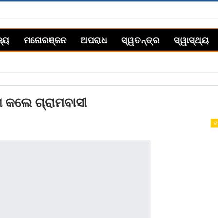
ଜ୍ୟ
ମନୋରଞ୍ଜନ
ଅପରାଧ
ସ୍ୱତନ୍ତ୍ର
ସ୍ୱାସ୍ଥ୍ୟ
ୋଗ କଲେ ଗ୍ରାମବାସୀ
ରା