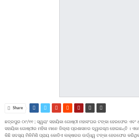
Share
ଛତ୍ରପୁର ୦୯/୧୧ ; ସ୍ୱୟଂ ସହାୟିକା ଗୋଷ୍ଠୀ ମହାସଂଘର ଟଙ୍କା ହେରଫେର ଏବଂ ଧ
ସହାୟିକା ଗୋଷ୍ଠୀର ମହିଳା ମାନେ ଜିଲ୍ଲା ପ୍ରଶାସନର ଦ୍ୱାରସ୍ଥ ହୋଇଛନ୍ତି । ଏନ
କିଛି ସଦସ୍ୟ ମିଳିମିଶି ପ୍ରାୟ କୋଡିଏ ଲକ୍ଷରର ଉର୍ଦ୍ଧ୍ୱ ଟଙ୍କା ହେରଫେର କରିଥ