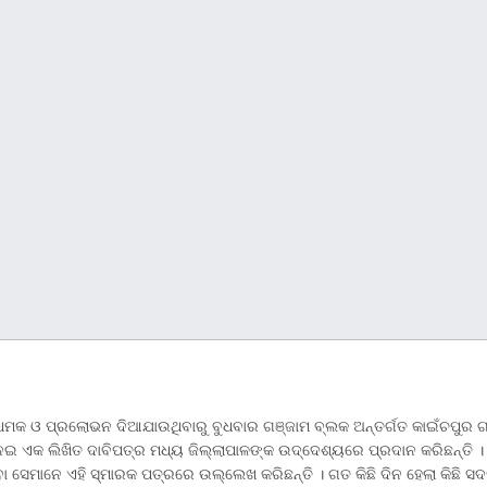
ମକ ଓ ପ୍ରଲୋଭନ ଦିଆଯାଉଥିବାରୁ ବୁଧବାର ଗଞ୍ଜାମ ବ୍ଲକ ଅନ୍ତର୍ଗତ କାଇଁଚପୁର ଗ୍
େଇ ଏକ ଲିଖିତ ଦାବିପତ୍ର ମଧ୍ୟ ଜିଲ୍ଲାପାଳଙ୍କ ଉଦ୍ଦେଶ୍ୟରେ ପ୍ରଦାନ କରିଛନ୍ତି ।
ିବା ସେମାନେ ଏହି ସ୍ମାରକ ପତ୍ରରେ ଉଲ୍ଲେଖ କରିଛନ୍ତି । ଗତ କିଛି ଦିନ ହେଲା କିଛ