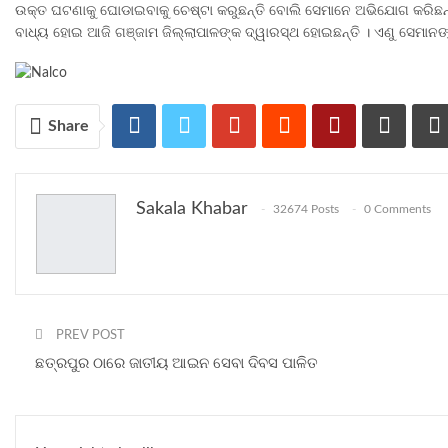
ଉକ୍ତ ଘଟଣାକୁ ଘୋଡାଇବାକୁ ଚେଷ୍ଟା କରୁଛନ୍ତି ବୋଲି ସେମାନେ ଅଭିଯୋଗ କରିଛନ୍ତି
ବାଧ୍ୟ ହୋଇ ଆଜି ଗଞ୍ଜାମ ଜିଲ୍ଲାପାଳଙ୍କ ଦ୍ୱାରସ୍ଥ ହୋଇଛନ୍ତି । ଏଣୁ ସେମାନଙ୍
Share
Sakala Khabar
32674 Posts
0 Comments
PREV POST
ଛତ୍ରପୁର ଠାରେ ଜାତୀୟ ଆଇନ ସେବା ଦିବସ ପାଳିତ