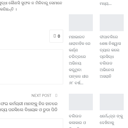
ଦ୍ଧା କୌଣସି ସୁଫଳ ନ ମିଳିବାରୁ ସେମାନେ
ମଧ୍ୟ…
ରିଛନ୍ତି ।
0
ମହାଭାରତ
ଦୀପାବଳିରେ
ଧାରାବାହିକ ରେ
ଶେଷ ନିଶ୍ୱାସ
କର୍ଣ୍ଣ
ତ୍ୟାଗ କଲେ
ଚରିତ୍ରରେ
ପ୍ରସିଦ୍ଧ
ଅଭିନୟ
ବଲିଉଡ
କରୁଥିବା
ଅଭିନେତା
ପଙ୍କଜ ଧୀର
ଅସରାନି
୬୮ ବର୍ଷ…
NEXT POST
ଫେଇ କର୍ମଚାରୀ ମାନଙ୍କୁ ନିଜ ହାତରେ
ାଦ୍ୟ ପରସିଲେ ବିଧାୟକ ଓ ଡୁଡା ପିଡି
ବଲିଉଡ
ଧର୍ମେନ୍ଦ୍ର ଙ୍କୁ
କଳାକାର ଓ
ଦେଖିବାକୁ