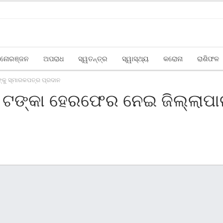
ନୋରଞ୍ଜନ
ଅପରାଧ
ସ୍ୱତନ୍ତ୍ର
ସ୍ୱାସ୍ଥ୍ୟ
କରୋନା
ରାଶିଫଳ
୍କୁ ସ୍ମାରକପତ୍ର ପ୍ରଦାନ
ର ଟଙ୍କା ହେରଫେର ନେଇ ଜିଲ୍ଲାପା