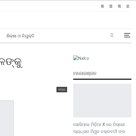
ଶିକ୍ଷା ଓ ନିଯୁକ୍ତି
ଳଙ୍କୁ
ମନୋରଞ୍ଜନ
ରାଜ୍ୟ
ସୋସିଆଲ ମିଡ଼ିଆ X ରେ ଡିସ୍କୋ
ଡ୍ୟାନ୍ସର ମିଥୁନ ଚକ୍ରବର୍ତୀ ଙ୍କ