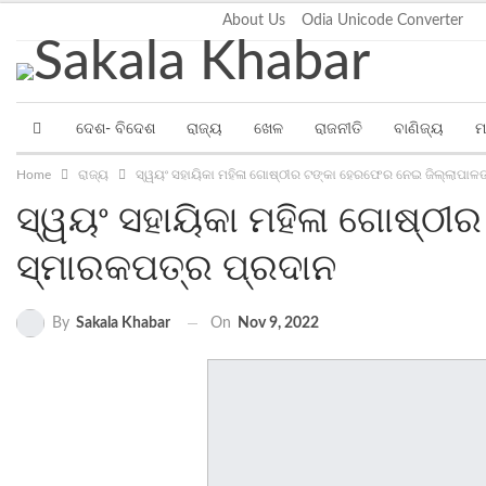
Saturday, August 8, 2026
About Us
Odia Unicode Converter
ଦେଶ- ବିଦେଶ
ରାଜ୍ୟ
ଖେଳ
ରାଜନୀତି
ବାଣିଜ୍ୟ
ମ
Home
ରାଜ୍ୟ
ସ୍ୱୟଂ ସହାୟିକା ମହିଳା ଗୋଷ୍ଠୀର ଟଙ୍କା ହେରଫେର ନେଇ ଜିଲ୍ଲାପାଳଙ
ସ୍ୱୟଂ ସହାୟିକା ମହିଳା ଗୋଷ୍ଠୀ
ସ୍ମାରକପତ୍ର ପ୍ରଦାନ
On
Nov 9, 2022
By
Sakala Khabar