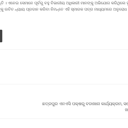
 । ଏନେଇ ସେମାନେ ପୂର୍ବରୁ ବହୁ ବିଭାଗୀୟ ଅଧିକାରୀ ମାନଙ୍କୁ ଅଭିଯୋଗ କରିଥିଲେ ସୁ
କୁ ଉଚିତ ନ୍ୟାୟ ପ୍ରଦାନ କରିବା ନିମନ୍ତେ ଏହି ସ୍ମାରକ ପତ୍ର ମାଧ୍ୟମରେ ଅନୁରୋଧ କ
ଛତ୍ରପୁର ଏନଏସି ପକ୍ଷରୁ ବଡାଖାନା କାର୍ଯ୍ୟକ୍ରମ, ସ
ଖ