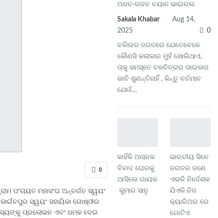
ଅଜବ-ଗଜବ ବୟାନ ଭାଇରଲ
Sakala Khabar
Aug 14,
2025
0
ବଲିଉଡ ଜଗତରେ ଯେତେବେଳେ
କୌଣସି କଳାକାର ମୁହଁ ଖୋଲିଥାଏ,
ତାକୁ ସମସ୍ତେ ଚଳଚିତ୍ରର ଡାଇଲଗ
ଭାବି ଶୁଣନ୍ତିନାହିଁ , କିନ୍ତୁ ବର୍ତମାନ
ଯେଉଁ…
କାହିଁକି ଅଚାନକ
ଭାରତୀୟ ସିନେ
ବିବାଦ ଘେରକୁ
ଜଗତର ଜଣେ
0
ଆସିଲେ ଗାୟକ
ଏଭଳି ନିର୍ଦେଶକ
କୁମାର ସାନୁ
ଯିଏକି ନିଜ
ରାମ ପଂଚାୟତ ମହାସଂଘ ଅନ୍ତର୍ଗତ ସ୍ୱୟଂ
କ୍ୟାରିଅର ରେ
 କାଇଁଚପୁର ସ୍ୱୟଂ ସହାୟିକା ଗୋଷ୍ଠୀର
ି ସଦସ୍ୟଙ୍କୁ ପ୍ରଲୋଭନ ଏବଂ ଧମକ ଦେଇ
ଗୋଟିଏ