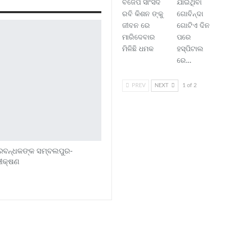
ବିଜେପି ସାଂସଦ
ଯାଇଥିବା
ରବି କିଶନ ଙ୍କୁ
ଗୋବିନ୍ଦା
ଜୀବନ ରେ
ଗୋଟିଏ ଦିନ
ମାରିଦେବାର
ପରେ
ମିଳିଛି ଧମକ
ହସ୍ପିଟାଲ
ରେ…
PREV
NEXT
1 of 2
୍ରବନ୍ଧକଙ୍କ ସମ୍ବଲପୁର-
ରୀକ୍ଷଣ