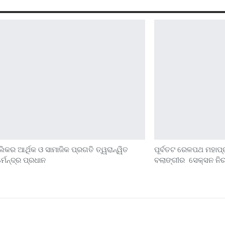
କର ଆର୍ଥିକ ଓ ସାମାଜିକ ପ୍ରଗତି ତ୍ୱରାନ୍ୱିତ
ପୂର୍ବତଟ ରେଳପଥ ମହାପ
ମେନ୍ଦ୍ର ପ୍ରଧାନ
ବଲାଙ୍ଗୀର ସେକ୍ସନ ନି