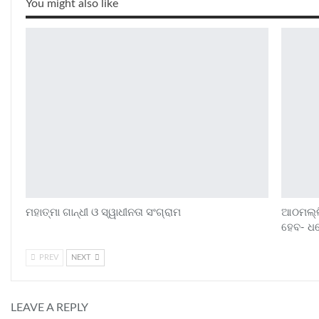
You might also like
ମହାତ୍ମା ଗାନ୍ଧୀ ଓ ସ୍ୱାଧୀନତା ସଂଗ୍ରାମ
ଆଠମଲ୍ଲି
ହେବ- ଧର୍
PREV
NEXT
LEAVE A REPLY