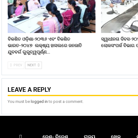
ବିକଶିତ ଓଡ଼ିଶା-୨୦୩୬ ଏବଂ ବିକଶିତ
ସ୍ୱାଧୀନତା ଦିବସ-୨୦
ଭାରତ-୨୦୪୭ ଲକ୍ଷ୍ୟ ହାସଲରେ ଜନଜାତି
ଲୋକସଂପର୍କ ବିଭାଗ ପ
ଯୁବବର୍ଗ ଗୁରୁତ୍ୱପୂର୍ଣ୍ଣ…
PREV
NEXT
LEAVE A REPLY
You must be
logged in
to post a comment.
ଦେଶ- ବିଦେଶ
ରାଜ୍ୟ
ଖେଳ