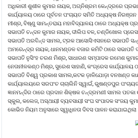
ଅଧିକାରୀ ଶୁଶୀଳ କୁମାର ନାୟକ, ଅଗ୍ନିଶ୍ରମ କେନ୍ଦ୍ରରେ ପ୍ରଭ
କାର୍ଯ୍ୟାଳୟ ଠାରେ ପୂର୍ବତନ ପଂଚାୟତ ସମିତି ଅଧ୍ୟକ୍ଷ ନିରଞ୍ଜନ
ମୀଶ୍ର, ବିଷ୍ଣୁ ସାମନ୍ତରାୟ ମହାବିଦ୍ୟାଳୟ ଠାରେ ଅଧ୍ୟକ୍ଷ ପ୍
ସଭାପତି ଚନ୍ଦନ କୁମାର ନାୟକ, ଦୀଲିପ ବଳ, ଚଣ୍ଡିଖୋଲ ପ୍ରେସକ
ସଭାପତି ଅରବିନ୍ଦ ସାମଲ, ଟ୍ରକ ଆସୋସିଏସନରେ ସଭାପତି ସନ
ଅମରେନ୍ଦ୍ର ନାୟକ, ଧାନମଣ୍ଡଳ ବଜାର କମିଟି ଠାରେ ସଭାପତି ଦୀପ
ସଭାପତି ନୁସିଂହ ଚରଣ ମିଶ୍ର, ସାଧାରଣ ସମ୍ପାଦକ ରମେଶ କୁମ
ନେତାନୀଳକଣ୍ଠ ମିଶ୍ର, ସୁରେଶ ସାହାଣି, କଂଗ୍ରେସ କାର୍ଯ୍ୟାଳ
ସଭାପତି ବିଶ୍ୱ ପ୍ରକାଶ ସାମଲ,କଟକ ଡ଼ାଳିଯୋଡ଼ା ବନଖଣ୍ଡ କାର୍
କାର୍ଯ୍ୟାଲୟରେ ସରପଂଚ ଚାଚାଲିନି ସ୍ୱାଇଁ, ଭୁଷଣ୍ଡପୁର ପଂଚ
ଜ୍ଞାନମନ୍ଦିର ଠାରେ ପ୍ରଦାନ ଶିକ୍ଷକ ଚନ୍ଦ୍ରମଣୀ ସାମଲ ପତକା
ସ୍କୁଲ, କଲେଜ, ଅସ୍ଥାୟୀ ବ୍ୟବସାୟୀ ସଂଘ ସଂପାଦକ ସଂଜୟ କୁ
କୋଭିଡ ନିୟମ ଅନୁସାରେ ସ୍ୱାଧିନତା ଦିବସ ପାଳନ କରାଯାଇଥିଲା 