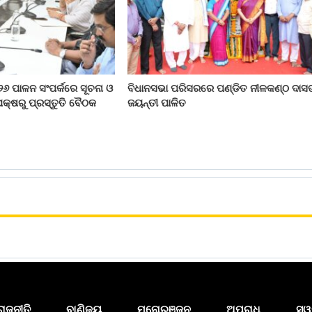
୨୬ ପାଳନ ସଂପର୍କରେ ସୂଚନା ଓ
ବିଧାନସଭା ପରିସରରେ ପଣ୍ଡିତ ନୀଳକଣ୍ଠ ଦାସ
କ୍ଷରୁ ପ୍ରସ୍ତୁତି ବୈଠକ
ଜୟନ୍ତୀ ପାଳିତ
ରାଜନୀତି
ବାଣିଜ୍ୟ
ମନୋରଞ୍ଜନ
ଅପରାଧ
ସ୍ୱ