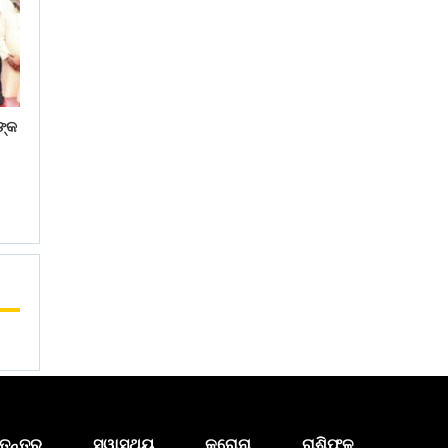
ଙ୍କ
ତନ୍ତ୍ର
ସ୍ୱାସ୍ଥ୍ୟ
କରୋନା
ରାଶିଫଳ