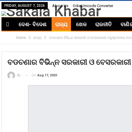
FRIDAY, AUGUST 7, 2026
About Us
Odia Unicode Converter
ଦେଶ- ବିଦେଶ
ରାଜ୍ୟ
ଖେଳ
ରାଜନୀତି
ବାଣି
Home
ରାଜ୍ୟ
ବଡଚଣାର ବିଭିନ୍ନ ସରକାରୀ ଓ ବେସରକାରୀ ଅନୁଷ୍ଟାନରେ ୭୪ତ
ବଡଚଣାର ବିଭିନ୍ନ ସରକାରୀ ଓ ବେସରକାରୀ 
On
Aug 17, 2020
By