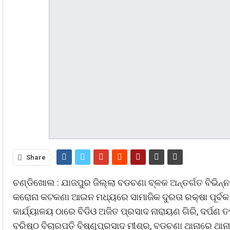
Share
ଚଣ୍ଡିଖୋଲ : ଯାଜପୁର ଜିଲ୍ଲା ବଡଚଣା ବ୍ଳକ ଅନ୍ତର୍ଗତ ବିଭିନ
କରୋନା କଟକଣା ଆଇନ ମଧ୍ୟରେ ସାମାଜିକ ଦୁରତା ରକ୍ଷା ପୂର୍ବକ
କାର୍ଯ୍ୟାଳୟ ଠାରେ ବିଡିଓ ଅଜିତ ପ୍ରସାଦ ନାରାୟଣ ଗିରି, ଦର୍
ବରିଷ୍ଠ ବିଚାରପତି ବିଷ୍ଣୁପ୍ରସାଦ ମୀଶ୍ର, ବଡଚଣା ଥାନାରେ ଥା