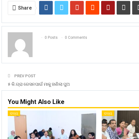
Share
0 Posts
0 Comments
PREV POST
୫ କି.ଗ୍ରା ରେସନପାଇଁ ମାକୁ ହାଣିଲା ପୁଅ
You Might Also Like
ରାଜ୍ୟ
ରାଜ୍ୟ