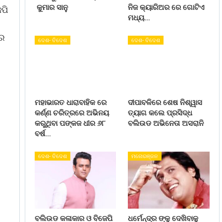
କୁମାର ସାନୁ
ନିଜ କ୍ୟାରିଅର ରେ ଗୋଟିଏ
ପି
ମଧ୍ୟ…
ରେ
ଦେଶ- ବିଦେଶ
ଦେଶ- ବିଦେଶ
ମହାଭାରତ ଧାରାବାହିକ ରେ
ଦୀପାବଳିରେ ଶେଷ ନିଶ୍ୱାସ
ସ
କର୍ଣ୍ଣ ଚରିତ୍ରରେ ଅଭିନୟ
ତ୍ୟାଗ କଲେ ପ୍ରସିଦ୍ଧ
କରୁଥିବା ପଙ୍କଜ ଧୀର ୬୮
ବଲିଉଡ ଅଭିନେତା ଅସରାନି
ବର୍ଷ…
ଦେଶ- ବିଦେଶ
ମନୋରଞ୍ଜନ
ବଲିଉଡ କଳାକାର ଓ ବିଜେପି
ଧର୍ମେନ୍ଦ୍ର ଙ୍କୁ ଦେଖିବାକୁ