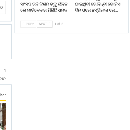
ସାଂସଦ ରବି କିଶନ ଙ୍କୁ ଜୀବନ
ଯାଇଥିବା ଗୋବିନ୍ଦା ଗୋଟିଏ
0
ରେ ମାରିଦେବାର ମିଳିଛି ଧମକ
ଦିନ ପରେ ହସ୍ପିଟାଲ ରେ…
PREV
NEXT
1 of 2
T
ରଦାନ
hor