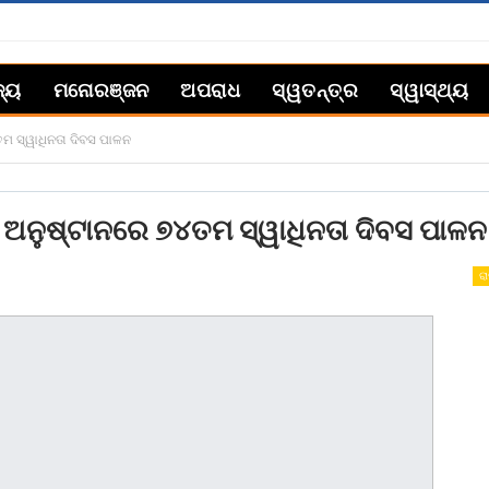
ଜ୍ୟ
ମନୋରଞ୍ଜନ
ଅପରାଧ
ସ୍ୱତନ୍ତ୍ର
ସ୍ୱାସ୍ଥ୍ୟ
ମ ସ୍ୱାଧିନତା ଦିବସ ପାଳନ
ଅନୁଷ୍ଟାନରେ ୭୪ତମ ସ୍ୱାଧିନତା ଦିବସ ପାଳନ
ରା