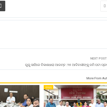
NEXT POS
ଗୁରୁ ସାହିରେ ବିକାଶଧାରା ଆରମ୍ବ :୨୫ ଆଦିବାସୀଙ୍କୁ ଜମି ପଟା ପ୍
More From Aut
ରାଜ୍ୟ