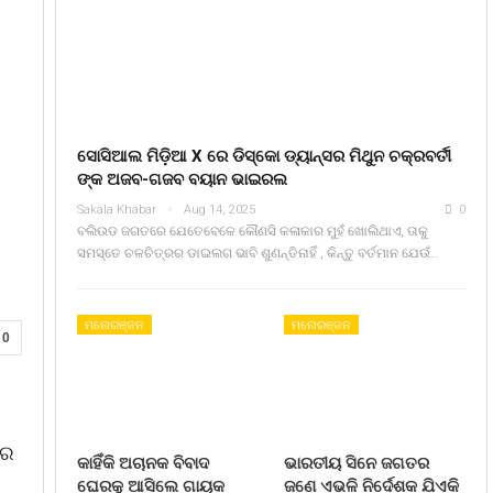
ସୋସିଆଲ ମିଡ଼ିଆ X ରେ ଡିସ୍କୋ ଡ୍ୟାନ୍ସର ମିଥୁନ ଚକ୍ରବର୍ତୀ
ଙ୍କ ଅଜବ-ଗଜବ ବୟାନ ଭାଇରଲ
Sakala Khabar
Aug 14, 2025
0
ବଲିଉଡ ଜଗତରେ ଯେତେବେଳେ କୌଣସି କଳାକାର ମୁହଁ ଖୋଲିଥାଏ, ତାକୁ
ସମସ୍ତେ ଚଳଚିତ୍ରର ଡାଇଲଗ ଭାବି ଶୁଣନ୍ତିନାହିଁ , କିନ୍ତୁ ବର୍ତମାନ ଯେଉଁ…
ମନୋରଞ୍ଜନ
ମନୋରଞ୍ଜନ
0
ରେ
କାହିଁକି ଅଚାନକ ବିବାଦ
ଭାରତୀୟ ସିନେ ଜଗତର
ଘେରକୁ ଆସିଲେ ଗାୟକ
ଜଣେ ଏଭଳି ନିର୍ଦେଶକ ଯିଏକି