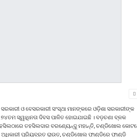
୍ନ ସରକାରୀ ଓ ବେସରକାରୀ ସଂସ୍ଥା ମାନଙ୍କରେ ଓଡ଼ିଶା ସରକାରୀଙ୍କ
 ୭୪ତମ ସ୍ୱାଧିନତା ଦିବସ ପାଳିତ ହୋଇଯାଇଛି । ବଡ଼ଚଣା ବ୍ଳକ
ପଣ ତହସିଲଠାରେ ତହସିଲଦାର ବରଣ୍ୟେନ୍ଦୁ ମହାନ୍ତି, ଚଣ୍ଡିଖୋଲ କୋଟ
ନା ଅଧିକାରୀ ପ୍ରିୟବ୍ରତ ରାଉତ, ଚଣ୍ଡିଖୋଲ ଫାଣ୍ଡିରେ ଫାଣ୍ଡି