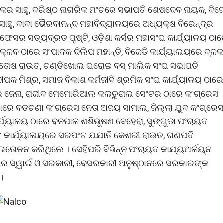
ାକର ସାହୁ, ବରିଷ୍ଠ ନାଗରିକ ମଂଚରେ ସଭାପତି ଶେଷଦେବ ନାୟକ, ବିଜେ
 ସାହୁ, ବାବା ଭୈରବାନନ୍ଦ ମହାବିଦ୍ୟାଳୟରେ ଅଧ୍ୟକ୍ଷ ବିରେନ୍ଦ୍ର
ରଫେସର ସତ୍ୟବ୍ରତ ପୃଷ୍ଟି, ଓଡ଼ିଶା କର୍ସର ମହାସଂଘ କାର୍ଯ୍ୟାଳୟ ଠା
୍ଳବ ଠାରେ ସଂପାଦକ ଦିଲିପ ମହାନ୍ତି, ବିଜେଡି କାର୍ଯ୍ୟାଲୟରେ ବ୍ଳକ
୍ତୋଷ ରାଉତ, ଚଣ୍ଡିଖୋଲ ଘରୋଇ ବସ୍ ମାଲିକ ସଂଘ ସଭାପତି
କ ମିଶ୍ର, ସମାଜ ବିକାଶ କର୍ମଜୀବି ଶ୍ରମିକ ସଂଘ କାର୍ଯ୍ୟାଳୟ ଠାରେ
ାର ଜେନା, ରାଜୀବ ମେମୋରିଆଲ କଲଚୁରାଲ ସେଂଟର ଠାରେ କଂଗ୍ରେସ
ୟ ଠାରେ ବଡଚଣା କଂଗ୍ରେସ ନେତା ଅଜୟ ସାମାଲ, ଜିଲ୍ଲା ଯୁବ କଂଗ୍ରେ
ଯ୍ୟାଳୟ ଠାରେ ବନପାଳ ଶଶିଭୁଷଣ ବେହେରା, ସୁଙ୍ଗୁଡା ପଂଚାୟତ
ାୟତ କାର୍ଯ୍ୟାଲୟରେ ସରପଂଚ ଯଯାତି କେଶରୀ ରାଉତ, ଗଣପତି
 ଉତୋଳନ କରିଥିଲେ । ସେହିପରି ବିଭିନ୍ନ ପଂଚାୟତ କାଯ୍ୟଅର୍ଳୟ୍ନ
ମାର ସ୍ୱାଇଁ ଓ ସରକାରୀ, ବେସରକାରୀ ଅନୁଷ୍ଠାନରେ ସରକାରଙ୍କ
।