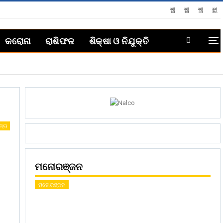
କରୋନା
ରାଶିଫଳ
ଶିକ୍ଷା ଓ ନିଯୁକ୍ତି
ଜ୍ୟ
ମନୋରଞ୍ଜନ
ମନୋରଞ୍ଜନ