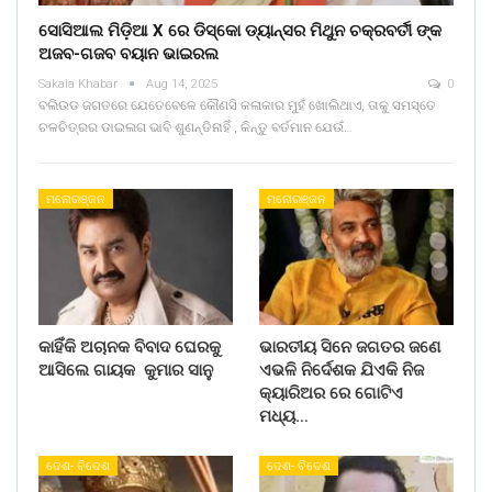
ସୋସିଆଲ ମିଡ଼ିଆ X ରେ ଡିସ୍କୋ ଡ୍ୟାନ୍ସର ମିଥୁନ ଚକ୍ରବର୍ତୀ ଙ୍କ
ଅଜବ-ଗଜବ ବୟାନ ଭାଇରଲ
Sakala Khabar
Aug 14, 2025
0
ବଲିଉଡ ଜଗତରେ ଯେତେବେଳେ କୌଣସି କଳାକାର ମୁହଁ ଖୋଲିଥାଏ, ତାକୁ ସମସ୍ତେ
ଚଳଚିତ୍ରର ଡାଇଲଗ ଭାବି ଶୁଣନ୍ତିନାହିଁ , କିନ୍ତୁ ବର୍ତମାନ ଯେଉଁ…
ମନୋରଞ୍ଜନ
ମନୋରଞ୍ଜନ
କାହିଁକି ଅଚାନକ ବିବାଦ ଘେରକୁ
ଭାରତୀୟ ସିନେ ଜଗତର ଜଣେ
ଆସିଲେ ଗାୟକ କୁମାର ସାନୁ
ଏଭଳି ନିର୍ଦେଶକ ଯିଏକି ନିଜ
କ୍ୟାରିଅର ରେ ଗୋଟିଏ
ମଧ୍ୟ…
ଦେଶ- ବିଦେଶ
ଦେଶ- ବିଦେଶ