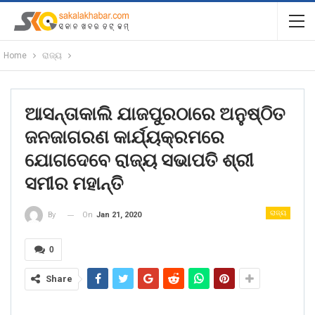
Home
ରାଜ୍ୟ
ଆସନ୍ତାକାଲି ଯାଜପୁରଠାରେ ଅନୁଷ୍ଠିତ
ଜନଜାଗରଣ କାର୍ଯ୍ୟକ୍ରମରେ
ଯୋଗଦେବେ ରାଜ୍ୟ ସଭାପତି ଶ୍ରୀ
ସମୀର ମହାନ୍ତି
ରାଜ୍ୟ
On
Jan 21, 2020
By
0
Share