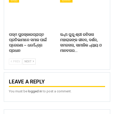
ରାଜ୍ୟ
ରାଜନୀତି
ପଦ୍ମ ପୁରସ୍କାରପ୍ରାପ୍ତ
ସନ୍ଥ ଗୁରୁ ଶ୍ରୀ ରବିଦାସ
ପ୍ରତିଭାମାନେ ସମାଜ ପାଇଁ
ମହାରାଜଙ୍କ ଜୀବନ, ଦର୍ଶନ,
ପ୍ରେରଣା – ଧର୍ମେନ୍ଦ୍ର
ସମରସତା, ସାମାଜିକ ନ୍ୟାୟ ଓ
ପ୍ରଧାନ
ମାନବତାର…
PREV
NEXT
LEAVE A REPLY
You must be
logged in
to post a comment.