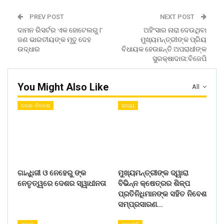
PREV POST
NEXT POST
ଦାମନ ରିସର୍ଟର ଏକ ହୋଟେଲରୁ ୮
ଅହିଂସାର ନାରା ଦେଉଥିବା
ଜଣ ଭାରତୀୟଙ୍କ ମୃତୁ ଦେହ
ମୁଖ୍ୟମନ୍ତ୍ରୀଙ୍କ ପ୍ରିୟ
ଉଦ୍ଧାର
ବିଧାୟକ ହେଉଛନ୍ତି ଅପରାଧୀଙ୍କ
ସୁରକ୍ଷାଦାତା:ବିଜେପି
You Might Also Like
All
ଦେଶ- ବିଦେଶ
ରାଜ୍ୟ
ଗାନ୍ଧିଜୀ ଓ ନେହେରୁ ଙ୍କ
ମୁଖ୍ୟମନ୍ତ୍ରୀଙ୍କ ଦ୍ୱାରା
ନେତୃତ୍ୱରେ ଦେଶର ସ୍ୱାଧୀନତା
ବିଭିନ୍ନ କ୍ଷେତ୍ରର ଶିଳ୍ପ
ପ୍ରତିନିଧିମାନଙ୍କ ସହିତ ନିବେଶ
ସମ୍ପ୍ରସାରଣ…