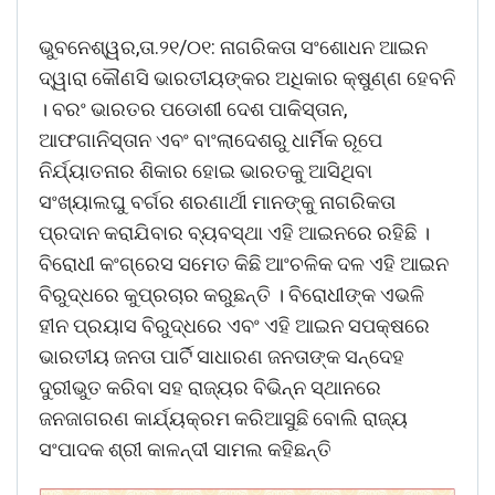
ଭୁବନେଶ୍ୱର,ତା.୨୧/୦୧: ନାଗରିକତା ସଂଶୋଧନ ଆଇନ
ଦ୍ୱାରା କୌଣସି ଭାରତୀୟଙ୍କର ଅଧିକାର କ୍ଷୁଣ୍ଣ ହେବନି
। ବରଂ ଭାରତର ପଡୋଶୀ ଦେଶ ପାକିସ୍ତାନ,
ଆଫଗାନିସ୍ତାନ ଏବଂ ବାଂଲାଦେଶରୁ ଧାର୍ମିକ ରୂପେ
ନିର୍ଯ୍ୟାତନାର ଶିକାର ହୋଇ ଭାରତକୁ ଆସିଥିବା
ସଂଖ୍ୟାଲଘୁ ବର୍ଗର ଶରଣାର୍ଥୀ ମାନଙ୍କୁ ନାଗରିକତା
ପ୍ରଦାନ କରାଯିବାର ବ୍ୟବସ୍ଥା ଏହି ଆଇନରେ ରହିଛି ।
ବିରୋଧୀ କଂଗ୍ରେସ ସମେତ କିଛି ଆଂଚଳିକ ଦଳ ଏହି ଆଇନ
ବିରୁଦ୍ଧରେ କୁପ୍ରଚାର କରୁଛନ୍ତି । ବିରୋଧୀଙ୍କ ଏଭଳି
ହୀନ ପ୍ରୟାସ ବିରୁଦ୍ଧରେ ଏବଂ ଏହି ଆଇନ ସପକ୍ଷରେ
ଭାରତୀୟ ଜନତା ପାର୍ଟି ସାଧାରଣ ଜନତାଙ୍କ ସନ୍ଦେହ
ଦୁରୀଭୁତ କରିବା ସହ ରାଜ୍ୟର ବିଭିନ୍ନ ସ୍ଥାନରେ
ଜନଜାଗରଣ କାର୍ଯ୍ୟକ୍ରମ କରିଆସୁଛି ବୋଲି ରାଜ୍ୟ
ସଂପାଦକ ଶ୍ରୀ କାଳନ୍ଦୀ ସାମଲ କହିଛନ୍ତି