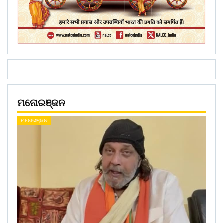
ମନୋରଞ୍ଜନ
ମନୋରଞ୍ଜନ