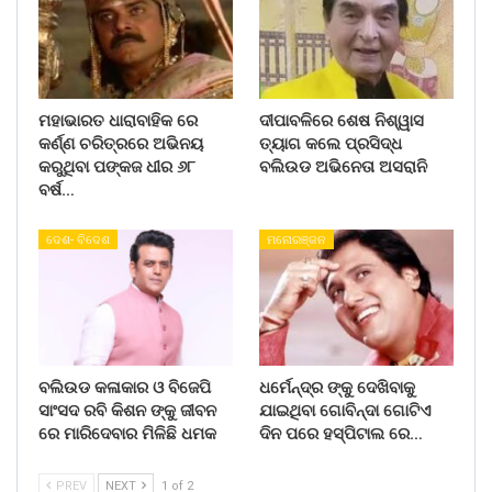
ମହାଭାରତ ଧାରାବାହିକ ରେ
ଦୀପାବଳିରେ ଶେଷ ନିଶ୍ୱାସ
କର୍ଣ୍ଣ ଚରିତ୍ରରେ ଅଭିନୟ
ତ୍ୟାଗ କଲେ ପ୍ରସିଦ୍ଧ
କରୁଥିବା ପଙ୍କଜ ଧୀର ୬୮
ବଲିଉଡ ଅଭିନେତା ଅସରାନି
ବର୍ଷ…
ଦେଶ- ବିଦେଶ
ମନୋରଞ୍ଜନ
ବଲିଉଡ କଳାକାର ଓ ବିଜେପି
ଧର୍ମେନ୍ଦ୍ର ଙ୍କୁ ଦେଖିବାକୁ
ସାଂସଦ ରବି କିଶନ ଙ୍କୁ ଜୀବନ
ଯାଇଥିବା ଗୋବିନ୍ଦା ଗୋଟିଏ
ରେ ମାରିଦେବାର ମିଳିଛି ଧମକ
ଦିନ ପରେ ହସ୍ପିଟାଲ ରେ…
PREV
NEXT
1 of 2