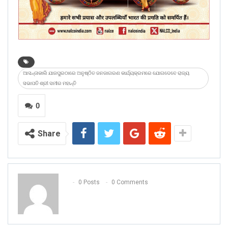
ଆସନ୍ତାକାଲି ଯାଜପୁରଠାରେ ଅନୁଷ୍ଠିତ ଜନଜାଗରଣ କାର୍ଯ୍ୟକ୍ରମରେ ଯୋଗଦେବେ ରାଜ୍ୟ
ସଭାପତି ଶ୍ରୀ ସମୀର ମହାନ୍ତି
0
Share
0 Posts
0 Comments