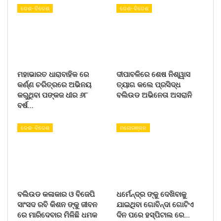
ଦେଶ- ବିଦେଶ
ଦେଶ- ବିଦେଶ
ମହାଭାରତ ଧାରାବାହିକ ରେ
ଦୀପାବଳିରେ ଶେଷ ନିଶ୍ୱାସ
କର୍ଣ୍ଣ ଚରିତ୍ରରେ ଅଭିନୟ
ତ୍ୟାଗ କଲେ ପ୍ରସିଦ୍ଧ
କରୁଥିବା ପଙ୍କଜ ଧୀର ୬୮
ବଲିଉଡ ଅଭିନେତା ଅସରାନି
ବର୍ଷ…
ଦେଶ- ବିଦେଶ
ମନୋରଞ୍ଜନ
ବଲିଉଡ କଳାକାର ଓ ବିଜେପି
ଧର୍ମେନ୍ଦ୍ର ଙ୍କୁ ଦେଖିବାକୁ
ସାଂସଦ ରବି କିଶନ ଙ୍କୁ ଜୀବନ
ଯାଇଥିବା ଗୋବିନ୍ଦା ଗୋଟିଏ
ରେ ମାରିଦେବାର ମିଳିଛି ଧମକ
ଦିନ ପରେ ହସ୍ପିଟାଲ ରେ…