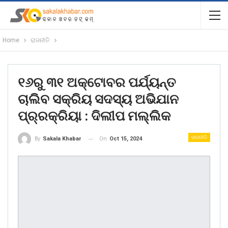
Home
ରାଜନୀତି
୧୬ରୁ ୩୧ ଅକ୍ଟୋବର ପର୍ଯ୍ୟନ୍ତ
ଚାଲିବ ସକ୍ରିୟ ସଦସ୍ୟ ଅଭିଯାନ
ପ୍ର୍ରକ୍ରିୟା : ଦିଲୀପ ମଲ୍ଲିକ
ରାଜନୀତି
On
Oct 15, 2024
By
Sakala Khabar