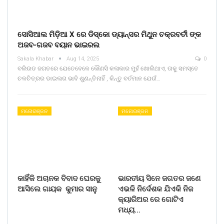
ସୋସିଆଲ ମିଡ଼ିଆ X ରେ ଡିସ୍କୋ ଡ୍ୟାନ୍ସର ମିଥୁନ ଚକ୍ରବର୍ତୀ ଙ୍କ
ଅଜବ-ଗଜବ ବୟାନ ଭାଇରଲ
Sakala Khabar
Aug 14, 2025
0
ବଲିଉଡ ଜଗତରେ ଯେତେବେଳେ କୌଣସି କଳାକାର ମୁହଁ ଖୋଲିଥାଏ, ତାକୁ ସମସ୍ତେ
ଚଳଚିତ୍ରର ଡାଇଲଗ ଭାବି ଶୁଣନ୍ତିନାହିଁ , କିନ୍ତୁ ବର୍ତମାନ ଯେଉଁ…
ମନୋରଞ୍ଜନ
ମନୋରଞ୍ଜନ
କାହିଁକି ଅଚାନକ ବିବାଦ ଘେରକୁ
ଭାରତୀୟ ସିନେ ଜଗତର ଜଣେ
ଆସିଲେ ଗାୟକ କୁମାର ସାନୁ
ଏଭଳି ନିର୍ଦେଶକ ଯିଏକି ନିଜ
କ୍ୟାରିଅର ରେ ଗୋଟିଏ
ମଧ୍ୟ…