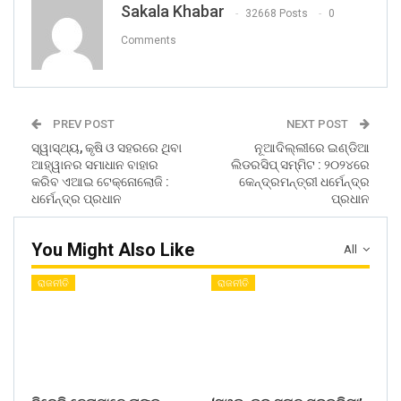
Sakala Khabar
32668 Posts
0
Comments
PREV POST
NEXT POST
ସ୍ୱାସ୍ଥ୍ୟ, କୃଷି ଓ ସହରରେ ଥିବା
ନୂଆଦିଲ୍ଲୀରେ ଇଣ୍ଡିଆ
ଆହ୍ୱାନର ସମାଧାନ ବାହାର
ଲିଡରସିପ୍ ସମ୍ମିଟ : ୨୦୨୪ରେ
କରିବ ଏଆଇ ଟେକ୍ନୋଲୋଜି :
କେନ୍ଦ୍ରମନ୍ତ୍ରୀ ଧର୍ମେନ୍ଦ୍ର
ଧର୍ମେନ୍ଦ୍ର ପ୍ରଧାନ
ପ୍ରଧାନ
You Might Also Like
All
ରାଜନୀତି
ରାଜନୀତି