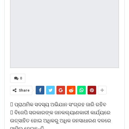
0
Share
 ପ୍ରାଥମିକ ସଦସ୍ୟ ଅଭିଯାନ ସଂଗ୍ରହ ଜାରି ରହିବ
 ବିଜେପି ସରକାରଙ୍କ ଜନକଲ୍ୟାଣକାରୀ କାର୍ଯ୍ୟରେ
ଉତ୍ସାହିତ ହୋଇ ଅଧିକରୁ ଅଧିକ ଜନସାଧାରଣ ଦଳରେ
ସାମିଲ ହେଉଛନ୍ତି