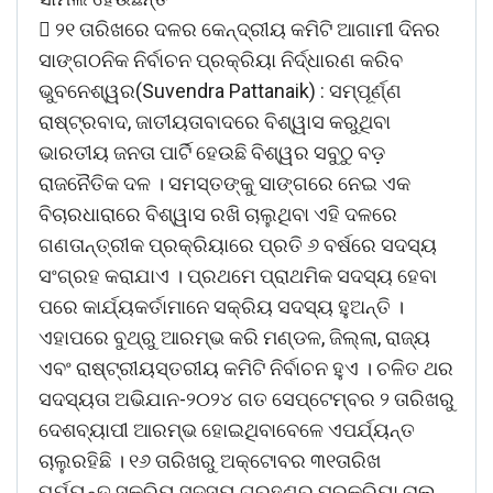
 ୨୧ ତାରିଖରେ ଦଳର କେନ୍ଦ୍ରୀୟ କମିଟି ଆଗାମୀ ଦିନର
ସାଙ୍ଗଠନିକ ନିର୍ବାଚନ ପ୍ରକ୍ରିୟା ନିର୍ଦ୍ଧାରଣ କରିବ
ଭୁବନେଶ୍ୱର(Suvendra Pattanaik) : ସମ୍ପୂର୍ଣ୍ଣ
ରାଷ୍ଟ୍ରବାଦ, ଜାତୀୟତାବାଦରେ ବିଶ୍ୱାସ କରୁଥିବା
ଭାରତୀୟ ଜନତା ପାର୍ଟି ହେଉଛି ବିଶ୍ୱର ସବୁଠୁ ବଡ଼
ରାଜନୈତିକ ଦଳ । ସମସ୍ତଙ୍କୁ ସାଙ୍ଗରେ ନେଇ ଏକ
ବିଚାରଧାରାରେ ବିଶ୍ୱାସ ରଖି ଚାଲୁଥିବା ଏହି ଦଳରେ
ଗଣତାନ୍ତ୍ରୀକ ପ୍ରକ୍ରିୟାରେ ପ୍ରତି ୬ ବର୍ଷରେ ସଦସ୍ୟ
ସଂଗ୍ରହ କରାଯାଏ । ପ୍ରଥମେ ପ୍ରାଥମିକ ସଦସ୍ୟ ହେବା
ପରେ କାର୍ଯ୍ୟକର୍ତାମାନେ ସକ୍ରିୟ ସଦସ୍ୟ ହୁଅନ୍ତି ।
ଏହାପରେ ବୁଥ୍‌ରୁ ଆରମ୍ଭ କରି ମଣ୍ଡଳ, ଜିଲ୍ଲା, ରାଜ୍ୟ
ଏବଂ ରାଷ୍ଟ୍ରୀୟସ୍ତରୀୟ କମିଟି ନିର୍ବାଚନ ହୁଏ । ଚଳିତ ଥର
ସଦସ୍ୟତା ଅଭିଯାନ-୨୦୨୪ ଗତ ସେପ୍ଟେମ୍ବର ୨ ତାରିଖରୁ
ଦେଶବ୍ୟାପୀ ଆରମ୍ଭ ହୋଇଥିବାବେଳେ ଏପର୍ଯ୍ୟନ୍ତ
ଚାଲୁରହିଛି । ୧୬ ତାରିଖରୁ ଅକ୍ଟୋବର ୩୧ତାରିଖ
ପର୍ଯ୍ୟନ୍ତ ସକ୍ରିୟ ସଦସ୍ୟ ଗ୍ରହଣର ପ୍ରକ୍ରିୟା ଚାଲୁ