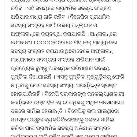
ରହିବ । ଏହି ସମୟରେ ପ୍ରାଥମିକ ସଦସ୍ୟ ସଂଗ୍ରହ
ଅଭିଯାନ ମଧ୍ୟ ଜାରି ରହିବ । ବିଜେପିର ପ୍ରାଥମିକ
ସଦସ୍ୟ ସଂଗ୍ରହ ପାଇଁ ଉଭୟ ଅନ୍‌ଲାଇନ ଓ
ଅଫ୍‌ଲାଇନ୍‌ରେ ବ୍ୟବସ୍ଥା କରାଯାଇଛି । ଅନ୍‌ଲାଇନ୍‌ରେ
ଫୋନ ନଂ.୮୮୦୦୦୦୨୦୨୪ରେ ମିସ୍ କଲ୍ ମାଧ୍ୟମରେ
ସଦସ୍ୟ ସଂଗ୍ରହ କରାଯାଉଥିôବାବେଳେ ଅଫ୍‌ଲାଇନ୍
ମାଧ୍ୟମରେ ସଦସ୍ୟତା ସଂଗ୍ରହ ଅଭିଯାନ ପାଇଁ
ପ୍ରତ୍ୟେକ ବୁଥ୍‌କୁ ଆବଶ୍ୟକ ପରିମାଣର ସଦସ୍ୟ
ପୁସ୍ତିକା ଦିଆଯାଇଛି । ଏସବୁ ପୁସ୍ତିକା ବୁଥ୍‌ଗୁଡ଼ିକରୁ ଫେରି
ନ ଥିବାରୁ ମୋଟ ସଦସ୍ୟ ସଂଖ୍ୟା ଏପର୍ଯ୍ୟନ୍ତ ସ୍ପଷ୍ଟ
ହୋଇପାରିନାହିଁ । ବିଜେପି ସରକାରଙ୍କ ଜନକଲ୍ୟାଣକାରୀ
କାର୍ଯ୍ୟରେ ଉତ୍ସାହିତ ହୋଇ ଅଧିକରୁ ଅଧିକ ଜନସାଧାରଣ
ଦଳରେ ସାମିଲ ହେଉଛନ୍ତି । ବିଜେପିକୁ ଭଲ ପାଉଥିôବା
ସମସ୍ତ ଇଚ୍ଛୁକ ବ୍ୟକ୍ତିବିଶେଷଙ୍କୁ ଦଳରେ ସାମିଲ
କରିବା ପାଇଁ ପ୍ରାଥମିକ ସଦସ୍ୟ ଅଭିଯାନ ସଂଗ୍ରହ
କାର୍ଯ୍ୟକ୍ରମ ଜାରି ରହିବ ବୋଲି ଏକ ପ୍ରେସ୍ ବାର୍ତାରେ