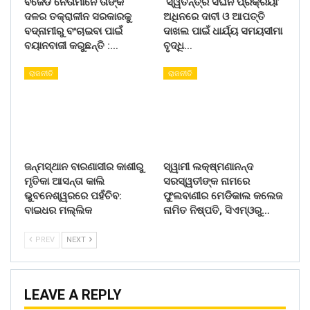
ବିଜେଡି ନେତାମାନେ ତାଙ୍କ
‘ସ୍ୱତନ୍ତ୍ର ସଘନ ପ୍ରକ୍ରିୟା’
ଦଳର ତକ୍ରାଳୀନ ସରକାରକୁ
ଅଧିନରେ ଦାବୀ ଓ ଆପତ୍ତି
ବଦ୍ନାମୀରୁ ବଂଚାଇବା ପାଇଁ
ଦାଖଲ ପାଇଁ ଧାର୍ଯ୍ୟ ସମୟସୀମା
ବୟାନବାଜୀ କରୁଛନ୍ତି :…
ବୃଦ୍ଧି…
ରାଜନୀତି
ରାଜନୀତି
ଜନ୍ମସ୍ଥାନ ବାରଣାସୀର କାଶୀରୁ
ସ୍ୱାମୀ ଲକ୍ଷ୍ମଣାନନ୍ଦ
ମୃତିକା ଆସନ୍ତା କାଲି
ସରସ୍ୱତୀଙ୍କ ନାମରେ
ଭୁବନେଶ୍ୱରରେ ପହଁଚିବ:
ଫୁଲବାଣୀର ମେଡିକାଲ କଲେଜ
ବାଇଧର ମଲ୍ଲିକ
ନାମିତ ନିଷ୍ପତି, ସିଏମ୍‌ଓରୁ…
PREV
NEXT
LEAVE A REPLY