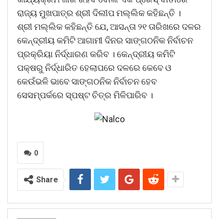
ରାଜ୍ୟ ମୁଖପାତ୍ର ଶ୍ରୀ ଦିଲୀପ ମଲ୍ଲିକ କହିଛନ୍ତି ।
ଶ୍ରୀ ମଲ୍ଲିକ କହିଛନ୍ତି ଯେ, ଆସନ୍ତା ୨୧ ତାରିଖରେ ଦଳର
କେନ୍ଦ୍ରୀୟ କମିଟି ଆଗାମୀ ଦିନର ସାଙ୍ଗଠନିକ ନିର୍ବାଚନ
ପ୍ରକ୍ରିୟା ନିର୍ଦ୍ଧାରଣ କରିବ । କେନ୍ଦ୍ରୀୟ କମିଟି
ପକ୍ଷରୁ ନିର୍ଦ୍ଧାରିତ ହେଲାପରେ ଦଳରେ କେବେ ଓ
କେଉଁଭଳି ଭାବେ ସାଙ୍ଗଠନିକ ନିର୍ବାଚନ ହେବ
ସେସମ୍ପର୍କରେ ସ୍ପଷ୍ଟ ଚିତ୍ର ମିଳିପାରିବ ।
0
Share