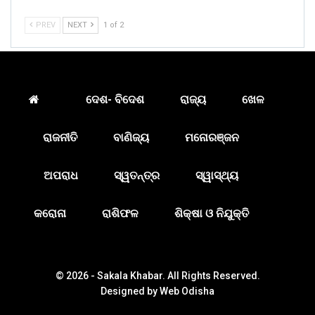
PREV
NEXT
1 of 2
ଦେଶ- ବିଦେଶ
ରାଜ୍ୟ
ଖେଳ
ରାଜନୀତି
ବାଣିଜ୍ୟ
ମନୋରଞ୍ଜନ
ଅପରାଧ
ସ୍ୱତନ୍ତ୍ର
ସ୍ୱାସ୍ଥ୍ୟ
କରୋନା
ରାଶିଫଳ
ଶିକ୍ଷା ଓ ନିଯୁକ୍ତି
© 2026 - Sakala Khabar. All Rights Reserved.
Designed by
Web Odisha