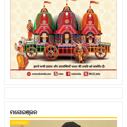
ମନୋରଞ୍ଜନ
ମନୋରଞ୍ଜନ