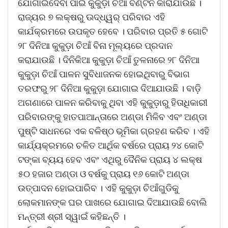
ଯୋଗାଇଦେବା ପାଇଁ କୁକୁଡ଼ା ଚିଆଁ ବଣ୍ଟନ କାରାଯାଉଛି ।
ରାଜ୍ୟର ୭ ଲକ୍ଷରୁ ଊଦ୍ଧ୍ୱର୍ ପରିବାର ଏହି
କାର୍ଯକ୍ରମରେ ଉପକୃତ ହେବେ । ପରିବାର ପ୍ରତି ୫ ଗୋଟି
୨୮ ଦିନିଆ କୁକୁଡ଼ା ଚିଆଁ ବିନା ମୂଲ୍ୟରେ ପ୍ରଦାନ
କରାଯାଉଛି । ଦିନିକିଆ କୁକୁଡ଼ା ଚିଆଁ ତୁଳନାରେ ୨୮ ଦିନିଆ
କୁକୁଡ଼ା ଚିଆଁ ପାଳନ ସୁବିଧାଜନକ ହୋଇଥିବାରୁ ବିଭାଗ
ତରଫରୁ ୨୮ ଦିନିଆ କୁକୁଡ଼ା ଯୋଗାଇ ଦିଆଯାଉଛି । ବାଡ଼ି
ଅଗଣାରେ ପାଳନ କରିବାକୁ ଥିବା ଏହି କୁକୁଡ଼ାରୁ ହିତାଧିକାରୀ
ପରିବାରଙ୍କୁ ହାତପାଆନ୍ତାରେ ଅଣ୍ଡା ମିଳିବ ଏବଂ ଅଣ୍ଡା
ପୁଷ୍ଟି ସାଧନରେ ଏକ ବଳିଷ୍ଠ ଭୂମିକା ଗ୍ରହଣ କରିବ । ଏହି
କାର୍ଯ୍ୟକ୍ରମରେ ଚଳିତ ଆର୍ଥିକ ବର୍ଷରେ ପ୍ରାୟ ୨୪ କୋଟି
ଟଙ୍କା ବ୍ୟୟ ହେବ ଏବଂ ଏଥିରୁ ଦୈନିକ ପ୍ରାୟ ୪ ଲକ୍ଷ
୫୦ ହଜାର ଅଣ୍ଡା ଓ ବର୍ଷକୁ ପ୍ରାୟ ୧୬ କୋଟି ଅଣ୍ଡା
ଉତ୍ପାଦନ ହୋଇପାରିବ । ଏହି କୁକୁଡ଼ା ଚିଆଁଗୁଡିକୁ
ଲୋକମାନଙ୍କ ଘର ପାଖରେ ଯୋଗାଇ ଦିଆଯାଉଛି ବୋଲି
ମନ୍ତ୍ରୀ ଶ୍ରୀ ସ୍ୱାଇଁ କହିଛନ୍ତି ।