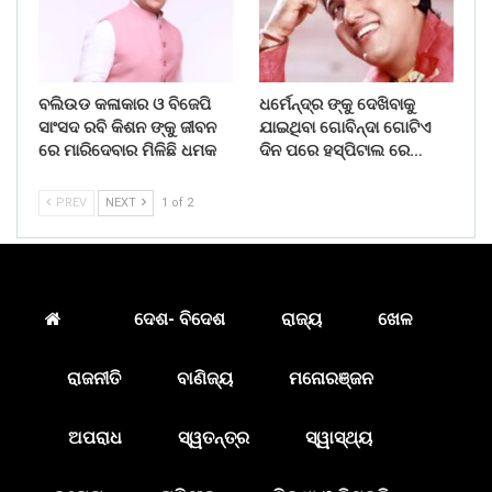
ବଲିଉଡ କଳାକାର ଓ ବିଜେପି
ଧର୍ମେନ୍ଦ୍ର ଙ୍କୁ ଦେଖିବାକୁ
ସାଂସଦ ରବି କିଶନ ଙ୍କୁ ଜୀବନ
ଯାଇଥିବା ଗୋବିନ୍ଦା ଗୋଟିଏ
ରେ ମାରିଦେବାର ମିଳିଛି ଧମକ
ଦିନ ପରେ ହସ୍ପିଟାଲ ରେ…
PREV
NEXT
1 of 2
ଦେଶ- ବିଦେଶ
ରାଜ୍ୟ
ଖେଳ
ରାଜନୀତି
ବାଣିଜ୍ୟ
ମନୋରଞ୍ଜନ
ଅପରାଧ
ସ୍ୱତନ୍ତ୍ର
ସ୍ୱାସ୍ଥ୍ୟ