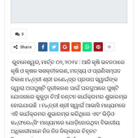
0
Share
ଭୁବନେଶ୍ୱର, ମାର୍ଚ୍ଚ ୦୨, ୨୦୨୪ : ଆଜି କୃଷି ଭବନଠାରେ
କୃଷି ଓ କୃଷକ ସଶକ୍ତୀକରଣ, ମତ୍ସ୍ୟ ଓ ପ୍ରାଣିସମ୍ପଦ
ବିକାଶ ମନ୍ତ୍ରୀ ଶ୍ରୀ ରଣେନ୍ଦ୍ର ପ୍ରତାପ ସ୍ୱାଇଁଙ୍କ
ଦ୍ୱାରା ଅପପୁଷ୍ଟି ଦୂରୀକରଣ ପାଇଁ ଘରଦୁଆରେ ପୁଷ୍ଟି
ଯୋଜନାରେ କୁକୁଡ଼ା ଚିଆଁ ବଣ୍ଟନ କାର୍ଯକ୍ରମର ଶୁଭାରମ୍ଭ
ହୋଇଯାଇଛି । ମନ୍ତ୍ରୀ ଶ୍ରୀ ସ୍ୱାଇଁ ଆଭାସି ମାଧ୍ୟମରେ
ଏହି କାର୍ଯକ୍ରମର ଶୁଭାରମ୍ଭ କରିଥିଲେ ଏବଂ ଭିଡ଼ିଓ
କନ୍‌ଫରେନ୍ସିଂ ମାଧ୍ୟମରେ ଯୋଡ଼ିହୋଇଥିବା ବିଭାଗୀୟ
ଅଧିକାରୀମାନେ ନିଜ ନିଜ ଜିଲ୍ଲାରେ ଚିହ୍ନଟ