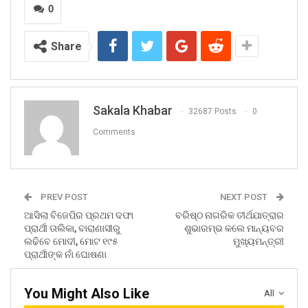
0
Share
Sakala Khabar
32687 Posts
0
Comments
PREV POST
NEXT POST
ଆସିଲା ବିଜେପିର ପ୍ରଥମ ଦଫା
ବରିଷ୍ଠ ନାଗରିକ ତୀର୍ଥଯାତ୍ରାର
ପ୍ରାର୍ଥୀ ତାଲିକା, ବାରାଣାସୀରୁ
ଶୁଭାରମ୍ଭ କଲେ ମାନ୍ୟବର
ଲଢିବେ ମୋଦୀ, ମୋଟ ୧୯୫
ମୁଖ୍ୟମନ୍ତ୍ରୀ
ପ୍ରାର୍ଥୀଙ୍କ ନାଁ ଘୋଷଣା
You Might Also Like
All