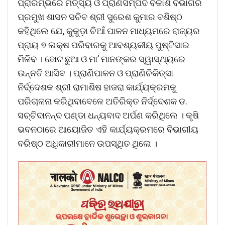
ପ୍ରାରମ୍ଭରେ ମତ୍ସ୍ୟ ଓ ପ୍ରାଣିସମ୍ପଦ ବିକାଶ ବିଭାଗର
ପ୍ରମୁଖ ଶାସନ ସଚିବ ଶ୍ରୀ ସୁରେଶ କୁମାର ବଶିଷ୍ଠ
କହିଥିଲେ ଯେ, କୁକୁଡ଼ା ଚିଆଁ ପାଳନ ମାଧ୍ୟମରେ ରାଜ୍ୟର
ପ୍ରାୟ ୭ ଲକ୍ଷ ପରିବାରକୁ ଆବଶ୍ୟକୀୟ ପୁଷ୍ଟିସାର
ମିଳିବ । ଛୋଟ ଛୁଆ ଓ ମା’ ମାନଙ୍କର ସ୍ୱାସ୍ଥ୍ୟରେ
ଉନ୍ନତି ଆସିବ । ପ୍ରାଣିପାଳନ ଓ ପ୍ରାଣିଚିକିତ୍ସା
ନିର୍ଦ୍ଦେଶକ ଶ୍ରୀ ରାମାଶିଷ ହାଜରା କାର୍ଯ୍ୟକ୍ରମକୁ
ପରିଚାଳନା କରିଥିବାବେଳେ ଅତିରିକ୍ତ ନିର୍ଦ୍ଦେଶକ ଡ.
ସଚ୍ଚିଦାନନ୍ଦ ପଣ୍ଡା ଧନ୍ୟବାଦ ଅର୍ପଣ କରିଥିଲେ । କୃଷି
ଭବନଠାରେ ଆୟୋଜିତ ଏହି କାର୍ଯ୍ୟକ୍ରମରେ ବିଭାଗୀୟ
ବରିଷ୍ଠ ଅଧିକାରୀମାନେ ଉପସ୍ଥିତ ଥିଲେ ।