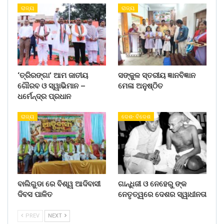
ରାଜ୍ୟ
ରାଜ୍ୟ
‘ତ୍ରିରଙ୍ଗା’ ଆମ ଜାତୀୟ
ସଙ୍କୁଳ ସ୍ତରୀୟ ଜ୍ଞାନବିଜ୍ଞାନ
ଗୌରବ ଓ ସ୍ୱାଭିମାନ –
ମେଳା ଅନୁଷ୍ଠିତ
ଧର୍ମେନ୍ଦ୍ର ପ୍ରଧାନ
ରାଜ୍ୟ
ଦେଶ- ବିଦେଶ
ବାଲିଗୁଡା ରେ ବିଶ୍ୱ ଆଦିବାସୀ
ଗାନ୍ଧିଜୀ ଓ ନେହେରୁ ଙ୍କ
ଦିବସ ପାଳିତ
ନେତୃତ୍ୱରେ ଦେଶର ସ୍ୱାଧୀନତା
PREV
NEXT