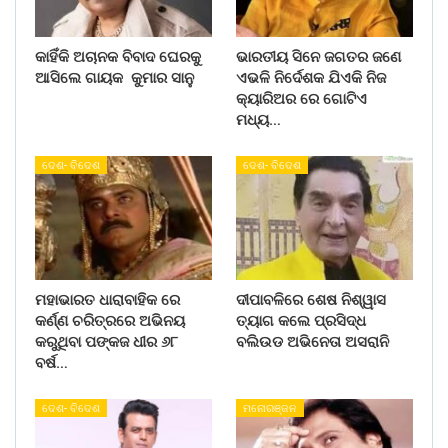
କାହିଁକି ଅଚାନକ ବିବାଦ ଘେରକୁ
ଭାରତୀୟ ସିନେ ଜଗତର ଜଣେ
ଆସିଲେ ଗାୟକ କୁମାର ସାନୁ
ଏଭଳି ନିର୍ଦେଶକ ଯିଏକି ନିଜ
କ୍ୟାରିଅର ରେ ଗୋଟିଏ
ମଧ୍ୟ…
ଦେଶ- ବିଦେଶ
ଦେଶ- ବିଦେଶ
ମହାଭାରତ ଧାରାବାହିକ ରେ
ଦୀପାବଳିରେ ଶେଷ ନିଶ୍ୱାସ
କର୍ଣ୍ଣ ଚରିତ୍ରରେ ଅଭିନୟ
ତ୍ୟାଗ କଲେ ପ୍ରସିଦ୍ଧ
କରୁଥିବା ପଙ୍କଜ ଧୀର ୬୮
ବଲିଉଡ ଅଭିନେତା ଅସରାନି
ବର୍ଷ…
ଦେଶ- ବିଦେଶ
ମନୋରଞ୍ଜନ