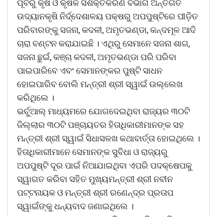
ପୂର୍ବରୁ କୃଷି ଓ କୃଷକ ସଶକ୍ତିକରଣ ବିଭାଗ ଅନ୍ତର୍ଗତ
ଉଦ୍ୟାନକୃଷି ନିର୍ଦ୍ଦେଶାଳୟ ପକ୍ଷରୁ ଅପପୁଷ୍ଟିରେ ପୀଡ଼ିତ
ପରିବାରଙ୍କୁ ସଜନା, କଦଳୀ, ଅମୃତଭଣ୍ଡା, କନ୍ଦମୂଳ ଆଦି
ଚାରା ବଣ୍ଟନ କରାଯାଇଛି । ଏଥିରୁ ସେମାନେ ସଜନା ଶାଗ,
ସଜନା ଛୁଇଁ, କଞ୍ଚା କଦଳୀ, ଅମୃତଭଣ୍ଡା ପରି ପରିବା
ପାଇପାରିବେ ଏବଂ ସେମାନଙ୍କର ପୁଷ୍ଟି ସାଧନ
ହୋଇପାରିବ ବୋଲି ମନ୍ତ୍ରୀ ଶ୍ରୀ ସ୍ୱାଇଁ ଉଲ୍ଲେଖ
କରିଥିଲେ ।
ଭର୍ଚୁଆଲ୍‌ ମାଧ୍ୟମରେ ଯୋଗଦେଇଥିବା ରାଜ୍ୟର ୩୦ଟି
ଜିଲ୍ଲାର ୩୦ଟି ପଞ୍ଚାୟତର ହିତାଧିକାରୀମାନଙ୍କ ସହ
ମନ୍ତ୍ରୀ ଶ୍ରୀ ସ୍ୱାଇଁ ସିଧାସଳଖ କଥାବାର୍ତ୍ତା ହୋଇଥିଲେ ।
ହିତାଧିକାରୀମାନେ ସେମାନଙ୍କ ସୁବିଧା ଓ ରାଜ୍ୟରୁ
ଅପପୁଷ୍ଟି ଦୂର ପାଇଁ ନିଆଯାଇଥିବା ଏପରି ପଦକ୍ଷେପକୁ
ସ୍ୱାଗତ କରିବା ସହିତ ମୁଖ୍ୟମନ୍ତ୍ରୀ ଶ୍ରୀ ନବୀନ
ପଟ୍ଟନାୟକ ଓ ମନ୍ତ୍ରୀ ଶ୍ରୀ ରଣେନ୍ଦ୍ର ପ୍ରତାପ
ସ୍ୱାଇଁଙ୍କୁ ଧନ୍ୟବାଦ ଜଣାଇଥିଲେ ।