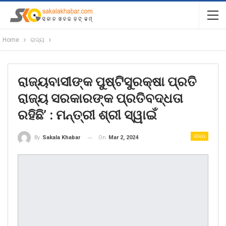
Home
ରାଜ୍ୟ
ରାଜ୍ୟବାସୀଙ୍କ ପୁଷ୍ଟିସୁରକ୍ଷା ପ୍ରତି
ରାଜ୍ୟ ସରକାରଙ୍କ ପ୍ରତିବଦ୍ଧତା
ରହିଛି’ : ମନ୍ତ୍ରୀ ଶ୍ରୀ ସ୍ୱାଇଁ
ରାଜ୍ୟ
On
Mar 2, 2024
By
Sakala Khabar