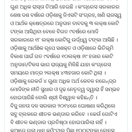
ଗୁଣ ଅଧିକ ରାସ୍ତା ତିଆରି ହେଇଛି । କଂଗ୍ରେସ ସରକାରର
ଶେଷ ଦଶ ବର୍ଷରେ ଓଡ଼ିଶାକୁ ଜିଏସଟି ସଂଗ୍ରହ, ଖଣି ରାଜସ୍ୱ
ଓ ଆର୍ଥକ କ୍ଷେତ୍ରରେ ଅନୁଦାନ ବାବଦକୁ ୩ ଲକ୍ଷ କୋଟି
ଟଙ୍କା ଆସିଥିବା ବେଳେ ବିଗତ ୯ବର୍ଷରେ ମୋଦି
ସରକାରରେ ୧୮ ଲକ୍ଷ କୋଟିରୁ ଉର୍ଦ୍ଧ୍ୱ ଟଙ୍କା ଆସିଛି ।
ଓଡ଼ିଶାକୁ ଆର୍ଥôକ ରୂପେ ସଶକ୍ତ ଓ ଓଡ଼ିଶାରେ ଭିତିଭୂମି
ବିକାଶ ପାଇଁ ଗତ ୯ବର୍ଷରେ ୧୦ଲକ୍ଷ ୬୯ ହଜାର କୋଟି
ଅନୁଦାନ/ଟିକସ ଭାଗ ରାଜ୍ୟକୁ ମିଳିଛି ଯାହା କଂଗ୍ରେସ
ସମୟରେ ମାତ୍ର ୨ଲକ୍ଷ ୪୩ହଜାର କୋଟି ଥିଲା ।
ଓଡ଼ିଶାକୁ ରେକର୍ଡ ୪ ଗୁଣା ଅଧିକ ଅର୍ଥ କେବଳ ନରେନ୍ଦ୍ର
ମୋଦିଙ୍କ ନୀତି ସୁଧାର ଓ ଦୃଢ ନେତୃତ୍ୱ ଦ୍ୱାରା ହିଁ ସମ୍ଭବ
ହୋଇପାରିଛି ବୋଲି ଶ୍ରୀ ବିଶ୍ୱାଳ କହିଛନ୍ତି ।
ବିଜୁ ଜନତା ଦଳ ସରକାର ୨୦୧୪ରେ ଘୋଷଣା କରିଥିଲେ
ସବୁ ବ୍ଲକରେ ଶୀତଳ ଭଣ୍ଡାର କରିବେ । କେଉଁ ଗୋଟିଏ
ବି ଶୀତଳ ଭଣ୍ଡାର ପ୍ରତିଷ୍ଠା ହୋଇପାରିଲା ନାହିଁ ।
କୁଆଡେ ଗଲା ଧାନ କ୍ୱିଂଟାଲ ପିଛା ୧୦୦ଟଙ୍କା ବୋନସ୍