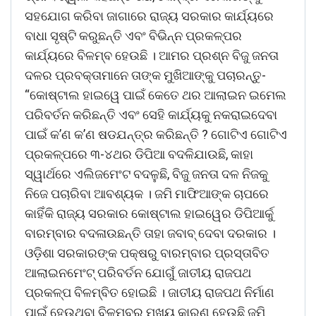
ସହଯୋଗ କରିବା ଜାଗାରେ ରାଜ୍ୟ ସରକାର କାର୍ଯ୍ୟରେ
ବାଧା ସୃଷ୍ଟି କରୁଛନ୍ତି ଏବଂ ବିଭିନ୍ନ ପ୍ରକଳ୍ପର
କାର୍ଯ୍ୟରେ ବିଳମ୍ବ ହେଉଛି । ଆମର ପ୍ରଶ୍ନ ବିଜୁ ଜନତା
ଦଳର ପ୍ରବକ୍ତାମାନେ ତାଙ୍କ ମୁଖିଆଙ୍କୁ ପଚାରନ୍ତୁ-
“କୋଷ୍ଟାଲ ହାଇୱେ ପାଇଁ କେତେ ଥର ଆଲାଇନ ଇମେଲ
ପରିବର୍ତନ କରିଛନ୍ତି ଏବଂ ସେହି କାର୍ଯ୍ୟକୁ ନକରାଇଦେବା
ପାଇଁ କ’ଣ କ’ଣ ଷଡଯନ୍ତ୍ର କରିଛନ୍ତି ? ଗୋଟିଏ ଗୋଟିଏ
ପ୍ରକଳ୍ପରେ ୩-୪ଥର ଡିପିଆ ବଦଳିଯାଉଛି, କାହା
ସ୍ୱାର୍ଥରେ ଏଲିଜମେଂଟ ବଦଳୁଛି, ବିଜୁ ଜନତା ଦଳ ନିଜକୁ
ନିଜେ ପଚାରିବା ଆବଶ୍ୟକ । ଜମି ମାଫିଆଙ୍କ ଚାପରେ
କାହିଁକି ରାଜ୍ୟ ସରକାର କୋଷ୍ଟାଲ ହାଇୱେର ଡିପିଆର୍କୁ
ବାରମ୍ବାର ବଦଳାଉଛନ୍ତି ତାହା ଜବାବ୍ ଦେବା ଦରକାର ।
ଓଡ଼ିଶା ସରକାରଙ୍କ ପକ୍ଷରୁ ବାରମ୍ବାର ପ୍ରସ୍ତାବିତ
ଆଲାଇନମେଂଟ୍ ପରିବର୍ତନ ଯୋଗୁଁ ଜାତୀୟ ରାଜପଥ
ପ୍ରକଳ୍ପ ବିଳମ୍ବିତ ହୋଇଛି । ଜାତୀୟ ରାଜପଥ ନିର୍ମାଣ
ପାଇଁ ହେଉଥିବା ବିଳମ୍ବର ମୁଖ୍ୟ କାରଣ ହେଉଛି ଜମି