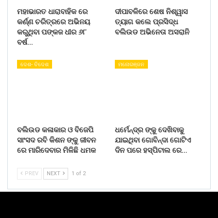
ମହାଭାରତ ଧାରାବାହିକ ରେ
ଦୀପାବଳିରେ ଶେଷ ନିଶ୍ୱାସ
କର୍ଣ୍ଣ ଚରିତ୍ରରେ ଅଭିନୟ
ତ୍ୟାଗ କଲେ ପ୍ରସିଦ୍ଧ
କରୁଥିବା ପଙ୍କଜ ଧୀର ୬୮
ବଲିଉଡ ଅଭିନେତା ଅସରାନି
ବର୍ଷ…
ଦେଶ- ବିଦେଶ
ମନୋରଞ୍ଜନ
ବଲିଉଡ କଳାକାର ଓ ବିଜେପି
ଧର୍ମେନ୍ଦ୍ର ଙ୍କୁ ଦେଖିବାକୁ
ସାଂସଦ ରବି କିଶନ ଙ୍କୁ ଜୀବନ
ଯାଇଥିବା ଗୋବିନ୍ଦା ଗୋଟିଏ
ରେ ମାରିଦେବାର ମିଳିଛି ଧମକ
ଦିନ ପରେ ହସ୍ପିଟାଲ ରେ…
PREV
NEXT
1 of 2