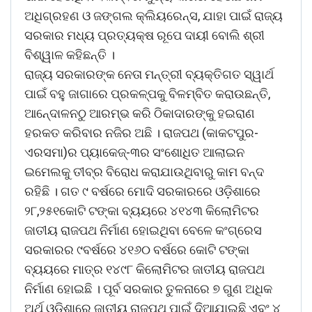
ଅଧିଗ୍ରହଣ ଓ ଜଙ୍ଗଲ କ୍ଲିୟରେନ୍ସ, ଯାହା ପାଇଁ ରାଜ୍ୟ
ସରକାର ମଧ୍ୟ ପ୍ରତ୍ୟକ୍ଷ ରୂପେ ଦାୟୀ ବୋଲି ଶ୍ରୀ
ବିଶ୍ୱାଳ କହିଛନ୍ତି ।
ରାଜ୍ୟ ସରକାରଙ୍କ ନେତା ମନ୍ତ୍ରୀ ବ୍ୟକ୍ତିଗତ ସ୍ୱାର୍ଥ
ପାଇଁ ବହୁ ଜାଗାରେ ପ୍ରକଳ୍ପକୁ ବିଳମ୍ବିତ କରାଉଛନ୍ତି,
ଆନେ୍ଦାଳନଠୁ ଆରମ୍ଭ କରି ଠିକାଦାରଙ୍କୁ ହଇରାଣ
ହରକତ କରିବାର ନଜିର ଅଛି । ରାଜପଥ (କାକଟପୁର-
ଏରସମା)ର ପ୍ୟାକେଜ୍-୩ର ସଂଶୋଧିତ ଆଲାଇନ
ଇମେଲକୁ ତୀବ୍ର ବିରୋଧ କରାଯାଉଥିବାରୁ କାମ ବନ୍ଦ
ରହିଛି । ଗତ ୯ ବର୍ଷରେ ମୋଦି ସରକାରରେ ଓଡ଼ିଶାରେ
୨୮,୨୫୧କୋଟି ଟଙ୍କା ବ୍ୟୟରେ ୪୧୪୩ କିଲୋମିଟର
ଜାତୀୟ ରାଜପଥ ନିର୍ମାଣ ହୋଇଥିବା ବେଳେ କଂଗ୍ରେସ
ସରକାରର ୯ବର୍ଷରେ ୪୧୬୦ ବର୍ଷରେ କୋଟି ଟଙ୍କା
ବ୍ୟୟରେ ମାତ୍ର ୧୪୯୮ କିଲୋମିଟର ଜାତୀୟ ରାଜପଥ
ନିର୍ମାଣ ହୋଇଛି । ପୂର୍ବ ସରକାର ତୁଳନାରେ ୭ ଗୁଣ ଅଧିକ
ଅର୍ଥ ଓଡ଼ିଶାରେ ଜାତୀୟ ରାଜପଥ ପାଇଁ ଦିଆଯାଇଛି ଏବଂ ୪