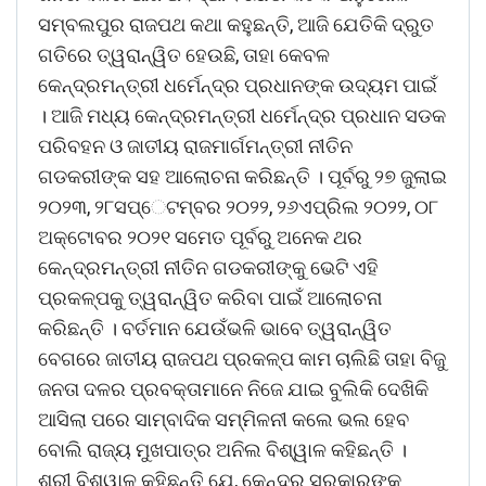
ସମ୍ବଲପୁର ରାଜପଥ କଥା କହୁଛନ୍ତି, ଆଜି ଯେତିକି ଦ୍ରୁତ
ଗତିରେ ତ୍ୱରାନ୍ୱିତ ହେଉଛି, ତାହା କେବଳ
କେନ୍ଦ୍ରମନ୍ତ୍ରୀ ଧର୍ମେନ୍ଦ୍ର ପ୍ରଧାନଙ୍କ ଉଦ୍ୟମ ପାଇଁ
। ଆଜି ମଧ୍ୟ କେନ୍ଦ୍ରମନ୍ତ୍ରୀ ଧର୍ମେନ୍ଦ୍ର ପ୍ରଧାନ ସଡକ
ପରିବହନ ଓ ଜାତୀୟ ରାଜମାର୍ଗମନ୍ତ୍ରୀ ନୀତିନ
ଗଡକରୀଙ୍କ ସହ ଆଲୋଚନା କରିଛନ୍ତି । ପୂର୍ବରୁ ୨୭ ଜୁଲାଇ
୨୦୨୩, ୨୮ସପ୍େଟମ୍ବର ୨୦୨୨, ୨୬ଏପ୍ରିଲ ୨୦୨୨, ୦୮
ଅକ୍ଟୋବର ୨୦୨୧ ସମେତ ପୂର୍ବରୁ ଅନେକ ଥର
କେନ୍ଦ୍ରମନ୍ତ୍ରୀ ନୀତିନ ଗଡକରୀଙ୍କୁ ଭେଟି ଏହି
ପ୍ରକଳ୍ପକୁ ତ୍ୱରାନ୍ୱିତ କରିବା ପାଇଁ ଆଲୋଚନା
କରିଛନ୍ତି । ବର୍ତମାନ ଯେଉଁଭଳି ଭାବେ ତ୍ୱରାନ୍ୱିତ
ବେଗରେ ଜାତୀୟ ରାଜପଥ ପ୍ରକଳ୍ପ କାମ ଚାଲିଛି ତାହା ବିଜୁ
ଜନତା ଦଳର ପ୍ରବକ୍ତାମାନେ ନିଜେ ଯାଇ ବୁଲିକି ଦେଖିକି
ଆସିଲା ପରେ ସାମ୍ବାଦିକ ସମ୍ମିଳନୀ କଲେ ଭଲ ହେବ
ବୋଲି ରାଜ୍ୟ ମୁଖପାତ୍ର ଅନିଲ ବିଶ୍ୱାଳ କହିଛନ୍ତି ।
ଶ୍ରୀ ବିଶ୍ୱାଳ କହିଛନ୍ତି ଯେ, କେନ୍ଦ୍ର ସରକାରଙ୍କୁ