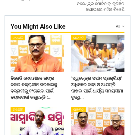
ନରେନ୍ଦ୍ର ମୋଦିଙ୍କୁ କୃତଜ୍ଞତା
ଜଣାଇଲେ ମହିଳା ବିଜେପି
You Might Also Like
All
ରାଜନୀତି
ରାଜନୀତି
ବିଜେଡି ନେତାମାନେ ତାଙ୍କ
‘ସ୍ୱତନ୍ତ୍ର ସଘନ ପ୍ରକ୍ରିୟା’
ଦଳର ତକ୍ରାଳୀନ ସରକାରକୁ
ଅଧିନରେ ଦାବୀ ଓ ଆପତ୍ତି
ବଦ୍ନାମୀରୁ ବଂଚାଇବା ପାଇଁ
ଦାଖଲ ପାଇଁ ଧାର୍ଯ୍ୟ ସମୟସୀମା
ବୟାନବାଜୀ କରୁଛନ୍ତି :…
ବୃଦ୍ଧି…
ରାଜନୀତି
ରାଜନୀତି