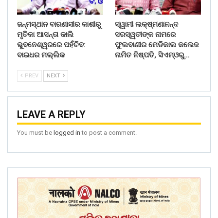
ଜନ୍ମସ୍ଥାନ ବାରଣାସୀର କାଶୀରୁ
ସ୍ୱାମୀ ଲକ୍ଷ୍ମଣାନନ୍ଦ
ମୃତିକା ଆସନ୍ତା କାଲି
ସରସ୍ୱତୀଙ୍କ ନାମରେ
ଭୁବନେଶ୍ୱରରେ ପହଁଚିବ:
ଫୁଲବାଣୀର ମେଡିକାଲ କଲେଜ
ବାଇଧର ମଲ୍ଲିକ
ନାମିତ ନିଷ୍ପତି, ସିଏମ୍‌ଓରୁ…
PREV
NEXT
LEAVE A REPLY
You must be
logged in
to post a comment.