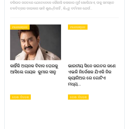
ବଲିଉଡ ଜଗତରେ ଯେତେବେଳେ କୌଣସି କଳାକାର ମୁହଁ ଖୋଲିଥାଏ, ତାକୁ ସମସ୍ତେ
ଚଳଚିତ୍ରର ଡାଇଲଗ ଭାବି ଶୁଣନ୍ତିନାହିଁ , କିନ୍ତୁ ବର୍ତମାନ ଯେଉଁ…
ମନୋରଞ୍ଜନ
ମନୋରଞ୍ଜନ
କାହିଁକି ଅଚାନକ ବିବାଦ ଘେରକୁ
ଭାରତୀୟ ସିନେ ଜଗତର ଜଣେ
ଆସିଲେ ଗାୟକ କୁମାର ସାନୁ
ଏଭଳି ନିର୍ଦେଶକ ଯିଏକି ନିଜ
କ୍ୟାରିଅର ରେ ଗୋଟିଏ
ମଧ୍ୟ…
ଦେଶ- ବିଦେଶ
ଦେଶ- ବିଦେଶ