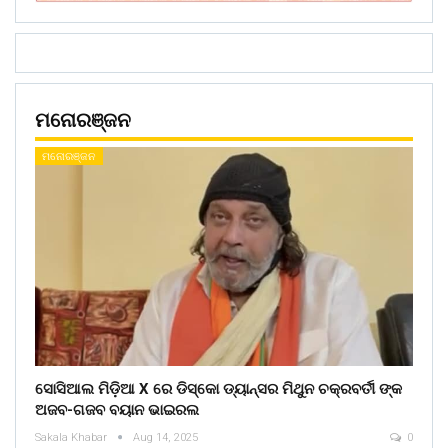
ମନୋରଞ୍ଜନ
ମନୋରଞ୍ଜନ
ସୋସିଆଲ ମିଡ଼ିଆ X ରେ ଡିସ୍କୋ ଡ୍ୟାନ୍ସର ମିଥୁନ ଚକ୍ରବର୍ତୀ ଙ୍କ
ଅଜବ-ଗଜବ ବୟାନ ଭାଇରଲ
Sakala Khabar
Aug 14, 2025
0