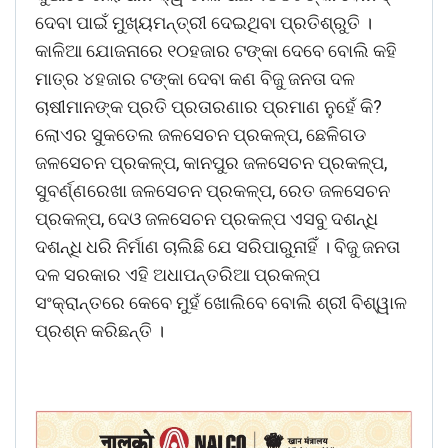
ଦେବା ପାଇଁ ମୁଖ୍ୟମନ୍ତ୍ରୀ ଦେଇଥିବା ପ୍ରତିଶ୍ରୁତି ।
କାଳିଆ ଯୋଜନାରେ ୧୦ହଜାର ଟଙ୍କା ଦେବେ ବୋଲି କହି
ମାତ୍ର ୪ହଜାର ଟଙ୍କା ଦେବା କଣ ବିଜୁ ଜନତା ଦଳ
ଚାଷୀମାନଙ୍କ ପ୍ରତି ପ୍ରତାରଣାର ପ୍ରମାଣ ନୁହେଁ କି?
ଲୋଏର ସୁକତେଲ ଜଳସେଚନ ପ୍ରକଳ୍ପ, ଛେଳିଗଡ
ଜଳସେଚନ ପ୍ରକଳ୍ପ, କାନପୁର ଜଳସେଚନ ପ୍ରକଳ୍ପ,
ସୁବର୍ଣ୍ଣରେଖା ଜଳସେଚନ ପ୍ରକଳ୍ପ, ରେତ ଜଳସେଚନ
ପ୍ରକଳ୍ପ, ଦେଓ ଜଳସେଚନ ପ୍ରକଳ୍ପ ଏସବୁ ଦଶନ୍ଧି
ଦଶନ୍ଧି ଧରି ନିର୍ମାଣ ଚାଲିଛି ଯେ ସରିପାରୁନାହିଁ । ବିଜୁ ଜନତା
ଦଳ ସରକାର ଏହି ଅଧାପନ୍ତରିଆ ପ୍ରକଳ୍ପ
ସଂକ୍ରାନ୍ତରେ କେବେ ମୁହଁ ଖୋଲିବେ ବୋଲି ଶ୍ରୀ ବିଶ୍ୱାଳ
ପ୍ରଶ୍ନ କରିଛନ୍ତି ।