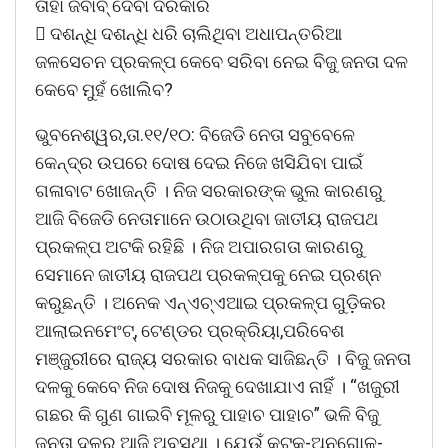
ତାହା ଜବାବ୍ ଦେବା ଦରକାର
 ଦଶନ୍ଧି ଦଶନ୍ଧି ଧରି ଚାଲିଥିବା ଅଧାପନ୍ତରିଆ
ଜଳସେଚନ ପ୍ରକଳ୍ପ କେବେ ସରିବା ନେଇ ବିଜୁ ଜନତା ଦଳ
କେବେ ମୁହଁ ଖୋଲିବ?
ଭୁବନେଶ୍ୱର,ତା.୧୧/୧୦: ବିଜେଡି ନେତା ସବୁବେଳେ
କେନ୍ଦ୍ର ଉପରେ ଦୋଷ ଦେଇ ନିଜେ ଖସିଯିବା ପାଇଁ
ଗଳାବାଟ ଖୋଜନ୍ତି । ନିଜ ସରକାରଙ୍କ ଭୁଲ କାରଣରୁ
ଆଜି ବିଜେଡି ନେତାମାନେ ଉଠାଉଥିବା ଜାତୀୟ ରାଜପଥ
ପ୍ରକଳ୍ପ ଅଟକି ରହିଛି । ନିଜ ଅପାରଗତା କାରଣରୁ
ସେମାନେ ଜାତୀୟ ରାଜପଥ ପ୍ରକଳ୍ପକୁ ନେଇ ପ୍ରଶ୍ନ
କରୁଛନ୍ତି । ଅନେକ ଏନ୍ଏଚ୍ଏଆଇ ପ୍ରକଳ୍ପ ଗୁଡ଼ିକର
ଆଲାଇନମେଂଟ୍, ଟେଣ୍ଡର ପ୍ରକ୍ରିୟା,ପରିବେଶ
ମଞ୍ଜୁରୀରେ ରାଜ୍ୟ ସରକାର ବାଧକ ସାଜିଛନ୍ତି । ବିଜୁ ଜନତା
ଦଳକୁ କେବେ ନିଜ ଦୋଷ ନିଜକୁ ଦେଖାଯାଏ ନାହିଁ । “ଖଜୁରୀ
ଗଛର କି ଗୁଣ ଗାଇବି ମୂଳରୁ ପାହାଚ ପାହାଚ” ଭଳି ବିଜୁ
ଜନତା ଦଳର ଆଜି ଅବସ୍ଥା । ଯେଉଁ କଟକ-ଅନୁଗୋଳ-