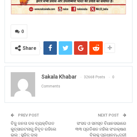
0
Share
Sakala Khabar
32668 Posts
0
Comments
PREV POST
NEXT POST
ବିଜୁ ଜନତା ଦଳ ବ୍ୟକ୍ତିଗତ
ସଂସଦ ଓ ସମସ୍ତ ବିଧାନସଭାରେ
କୁତ୍ସାରଟନାରୁ ନିବୃତ ରହିଲେ
୩୩ ପ୍ରତିଶତ ମହିଳା ସଂରକ୍ଷଣ
ଭଲ : ସୁଜିତ୍ ଦାସ
ବିଲକୁ ପ୍ରଧାନମନ୍ତ୍ରୀ