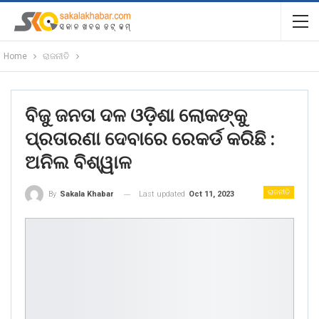
Home
ରାଜନୀତି
ବିଜୁ ଜନତା ଦଳ ଓଡ଼ିଶା ଲୋକଙ୍କୁ
ପ୍ରତାରଣା ଦେବାରେ ରେକର୍ଡ କରିଛି :
ଅନିଲ ବିଶ୍ୱାଳ
ରାଜନୀତି
Last updated
Oct 11, 2023
By
Sakala Khabar