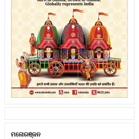
ମନୋରଞ୍ଜନ