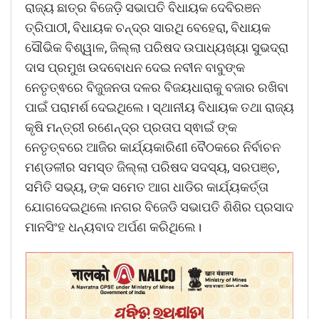
ରାଜ୍ୟ ଛାତ୍ର ବିଜେଡ଼ି ସଭାପତି ବିଧାୟକ ଦେବିରଞନ
ତ୍ରିପାଠୀ, ବିଧାୟକ ଚନ୍ଦ୍ର ସାରଥି ବେହେରା, ବିଧାୟକ
ସୌଭିକ ବିଶ୍ୱାଳ, ଜିଲ୍ଲା ପରିଷଦ ଉପାଧ୍ୟଖ୍ୟା ସୁଭଦ୍ରା
ଦାସ ପ୍ରମୁଖ ଉଦବୋଧନ ଦେଇ ନବୀନ ବାବୁଙ୍କ
ନେତୃତ୍ଵରେ ବିଜୁଜନତା ଦଳର ବିଜୟଧାରାକୁ ବଜାର ରଖିବା
ପାଇଁ ପରାମର୍ଶ ଦେଇଥିଲେ। ସ୍ଥାନୀୟ ବିଧାୟକ ତଥା ରାଜ୍ୟ
କୃଷି ମନ୍ତ୍ରୀ ରଣେନ୍ଦ୍ର ପ୍ରତାପ ସ୍ଵାଇଁ ଙ୍କ
ନେତୃତ୍ବରେ ଆଜିର କାର୍ଯ୍ୟକାରିଣୀ ବୈଠକରେ ନିର୍ବାଚନ
ମଣ୍ଡଳୀର ସମସ୍ତ ଜିଲ୍ଲା ପରିଷଦ ସଦସ୍ୟ, ସରପଞ୍ଚ,
ସମିତି ସଭ୍ୟ, ଙ୍କ ସମେତ ଆଗ ଧାଡିର କାର୍ଯ୍ୟକର୍ତ୍ତା
ଯୋଗଦେଇଥିଲେ।ନଗର ବିଜେଡି ସଭାପତି ଶିଶିର ପ୍ରସାଦ
ମାନସିଂହ ଧନ୍ୟବାଦ ଅର୍ପଣ କରିଥିଲେ।