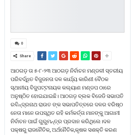
0
Share
ଆଠଗଡ଼ ତା ୫-୮-୨୩ ଆଠଗଡ଼ ନିର୍ବାଚନ ମଣ୍ଡଳୀ ସ୍ତରୀୟ
ପରିବର୍ଦ୍ଧିତ ବିଜୁଜନତା ଦଳ କାର୍ଯ୍ୟ କାରିଣୀ ବୈଠକ
ସ୍ଥାନୀୟ ବିଜୁପଟ୍ଟନାୟକ କଲ୍ୟାଣ ମଣ୍ଡପ ଠାରେ
ଅନୁଷ୍ଠିତ ହୋଇଯାଇଛି। ଆଠଗଡ଼ ବ୍ଲକ ବିଜେଡି ସଭାପତି
ରବିନ୍ଦ୍ରନାଥ ରାଉତ ଙ୍କ ସଭାପତିତ୍ବରେ ଦଳର ବରିଷ୍ଠ
ନେତା ମାନେ ଉପସ୍ଥିତ ରହି କର୍ମକର୍ତ୍ତା ମାନଙ୍କୁ ଆଗାମୀ
ନିର୍ବାଚନ ପାଇଁ ଗୁରୁମନ୍ତ୍ର ପ୍ରଦାନ କରିଥିଲେ।ଦଳ
ପକ୍ଷରୁ ରାଜନୈତିକ, ଅର୍ଥନୈତିକ,କୃଷକ ସଶକ୍ତି କରଣ