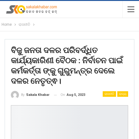
Home
ରାଜନୀତି
ବିଜୁ ଜନତା ଦଳର ପରିବର୍ଦ୍ଧିତ
କାର୍ଯ୍ୟକାରିଣୀ ବୈଠକ : ନିର୍ବାଚନ ପାଇଁ
କର୍ମକର୍ତ୍ତା ଙ୍କୁ ଗୁରୁମନ୍ତ୍ର ଦେଲେ
ଦଳର ନେତୃତ୍ଵ।
ରାଜନୀତି
ରାଜ୍ୟ
On
Aug 5, 2023
By
Sakala Khabar