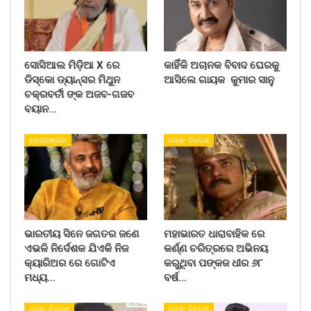
ସୋସିଆଲ ମିଡ଼ିଆ X ରେ
କାହିଁକି ଅଚାନକ ବିବାଦ ଘେରକୁ
ଡିସ୍କୋ ଡ୍ୟାନ୍ସର ମିଥୁନ
ଆସିଲେ ଗାୟକ କୁମାର ସାନୁ
ଚକ୍ରବର୍ତୀ ଙ୍କ ଅଜବ-ଗଜବ
ବୟାନ…
ମନୋରଞ୍ଜନ
ଦେଶ- ବିଦେଶ
ଭାରତୀୟ ସିନେ ଜଗତର ଜଣେ
ମହାଭାରତ ଧାରାବାହିକ ରେ
ଏଭଳି ନିର୍ଦେଶକ ଯିଏକି ନିଜ
କର୍ଣ୍ଣ ଚରିତ୍ରରେ ଅଭିନୟ
କ୍ୟାରିଅର ରେ ଗୋଟିଏ
କରୁଥିବା ପଙ୍କଜ ଧୀର ୬୮
ମଧ୍ୟ…
ବର୍ଷ…
ଦେଶ- ବିଦେଶ
ଦେଶ- ବିଦେଶ