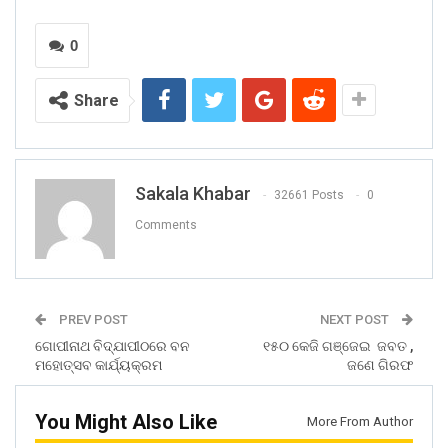
0
Share
Sakala Khabar
32661 Posts
0
Comments
PREV POST
NEXT POST
ଗୋପୀନାଥ ବିଦ୍ଯାପୀଠରେ ବନ
୧୫୦ କେଜି ଗଞ୍ଜେଇ ଜବତ ,
ମହୋତ୍ସବ କାର୍ଯ୍ୟକ୍ରମ
ଜଣେ ଗିରଫ
You Might Also Like
More From Author