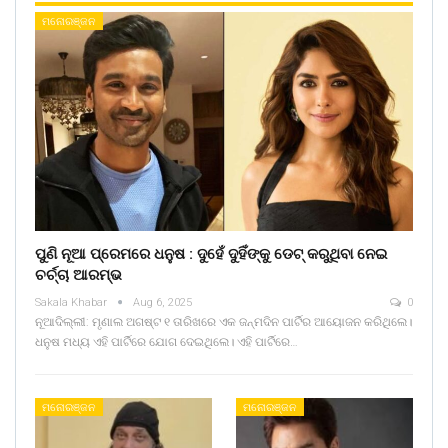
ମନୋରଞ୍ଜନ
ପୁଣି ନୂଆ ପ୍ରେମରେ ଧନୁଷ : ଦୁହେଁ ଦୁହିଁଙ୍କୁ ଡେଟ୍ କରୁଥିବା ନେଇ
ଚର୍ଚ୍ଚା ଆରମ୍ଭ
Sakala Khabar
Aug 6, 2025
0
ନୂଆଦିଲ୍ଲୀ: ମୃଣାଲ ଅଗଷ୍ଟ ୧ ତାରିଖରେ ଏକ ଜନ୍ମଦିନ ପାର୍ଟିର ଆୟୋଜନ କରିଥିଲେ।
ଧନୁଷ ମଧ୍ୟ ଏହି ପାର୍ଟିରେ ଯୋଗ ଦେଇଥିଲେ। ଏହି ପାର୍ଟିରେ…
ମନୋରଞ୍ଜନ
ମନୋରଞ୍ଜନ