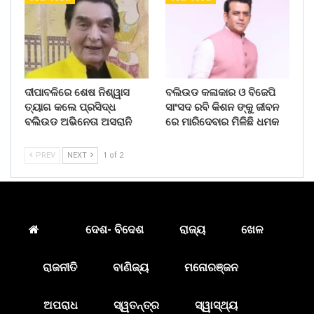
ଦୀପାବଳିରେ ଶେଷ ନିଶ୍ୱାସ
ବଲିଉଡ କଳାକାର ଓ ବିଜେପି
ତ୍ୟାଗ କଲେ ପ୍ରସିଦ୍ଧ
ସାଂସଦ ରବି କିଶନ ଙ୍କୁ ଜୀବନ
ବଲିଉଡ ଅଭିନେତା ଅସରାନି
ରେ ମାରିଦେବାର ମିଳିଛି ଧମକ
PREV
NEXT
1 of 2
ଦେଶ- ବିଦେଶ
ରାଜ୍ୟ
ଖେଳ
ରାଜନୀତି
ବାଣିଜ୍ୟ
ମନୋରଞ୍ଜନ
ଅପରାଧ
ସ୍ୱତନ୍ତ୍ର
ସ୍ୱାସ୍ଥ୍ୟ