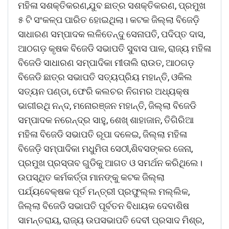
ମହିଳା ସଶକ୍ତିକରଣ,ଯୁବ ଛାତ୍ର ସଶକ୍ତିକରଣ, ପ୍ରମୁଖ
୫ ଟି ସଂକଳ୍ପ ପାରିତ ହୋଇଥିଲା। କଟକ ଜିଲ୍ଲା ବିଜେଡ଼ି
ସାଧାରଣ ସମ୍ପାଦକ ଲଳିତେନ୍ଦୁ ସେନାପତି, ପଦିପ୍ତ ଦାସ,
ଆଠଗଡ଼ କୃଷକ ବିଜେଡି ସଭାପତି ସୁବାସ ପାଳ, ରାଜ୍ୟ ମହିଳା
ବିଜେଡି ସାଧାରଣ ସମ୍ପାଦିକା ମୀତାଲି ରାଉତ, ଆଠଗଡ଼
ବିଜେଡି ଛାତ୍ର ସଭାପତି ସତ୍ୟପ୍ରିୟ ମହାନ୍ତି, ଓକିଲ
ସତ୍ୟନ ପଣ୍ଡା, ଫେରି କଲଚର ନିଗମର ଅଧ୍ୟକ୍ଷ
ଭାଗୀରଥି ନନ୍ଦ, ମନୋରଞ୍ଜନ ମହାନ୍ତି, ଜିଲ୍ଲା ବିଜେଡି
ସମ୍ପାଦକ ନରେନ୍ଦ୍ର ସାହୁ, ଶେଖ୍ ଶାହାଜାନ, ତିଗିରିଆ
ମହିଳା ବିଜେଡି ସଭାପତି ରୂପା ଦଳେଇ, ଜିଲ୍ଲା ମହିଳା
ବିଜେଡ଼ି ସମ୍ପାଦିକା ମଧୁମିତା ସେଠୀ,ଶିବସଙ୍କର ଜେନା,
ପ୍ରମୁଖ ପ୍ରସ୍ତାବ ଗୁଡିକୁ ଆଗତ ଓ ସମର୍ଥନ କରିଥିଲେ।
ଉପସ୍ଥିତ କର୍ମକର୍ତ୍ତା ମାନଙ୍କୁ କଟକ ଜିଲ୍ଲା
ପର୍ଯ୍ୟବେକ୍ଷକ ପୂର୍ତ ମନ୍ତ୍ରୀ ପ୍ରଫୁଲ୍ଲ ମଲ୍ଲିକ,
ଜିଲ୍ଲା ବିଜେଡି ସଭାପତି ପୂର୍ବତନ ବିଧାୟକ ଦେବାଶିଷ
ସାମନ୍ତରାୟ, ରାଜ୍ୟ ଉପସଭାପତି ଦେବୀ ପ୍ରସାଦ ମିଶ୍ର,