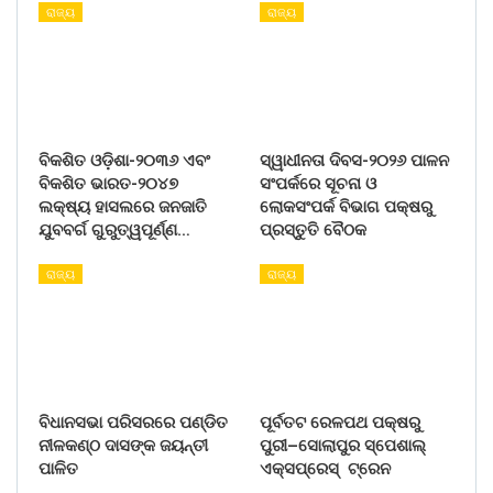
ରାଜ୍ୟ
ରାଜ୍ୟ
ବିକଶିତ ଓଡ଼ିଶା-୨୦୩୬ ଏବଂ
ସ୍ୱାଧୀନତା ଦିବସ-୨୦୨୬ ପାଳନ
ବିକଶିତ ଭାରତ-୨୦୪୭
ସଂପର୍କରେ ସୂଚନା ଓ
ଲକ୍ଷ୍ୟ ହାସଲରେ ଜନଜାତି
ଲୋକସଂପର୍କ ବିଭାଗ ପକ୍ଷରୁ
ଯୁବବର୍ଗ ଗୁରୁତ୍ୱପୂର୍ଣ୍ଣ…
ପ୍ରସ୍ତୁତି ବୈଠକ
ରାଜ୍ୟ
ରାଜ୍ୟ
ବିଧାନସଭା ପରିସରରେ ପଣ୍ଡିତ
ପୂର୍ବତଟ ରେଳପଥ ପକ୍ଷରୁ
ନୀଳକଣ୍ଠ ଦାସଙ୍କ ଜୟନ୍ତୀ
ପୁରୀ–ସୋଲାପୁର ସ୍ପେଶାଲ୍
ପାଳିତ
ଏକ୍ସପ୍ରେସ୍ ଟ୍ରେନ